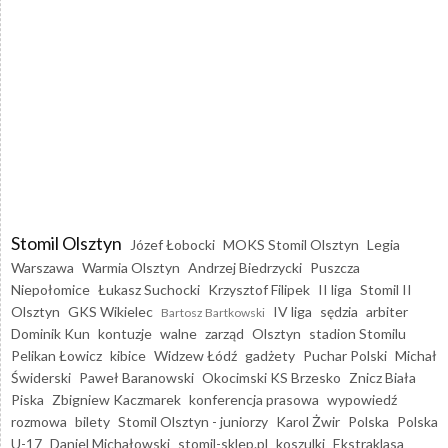
Stomil Olsztyn
Józef Łobocki
MOKS Stomil Olsztyn
Legia
Warszawa
Warmia Olsztyn
Andrzej Biedrzycki
Puszcza
Niepołomice
Łukasz Suchocki
Krzysztof Filipek
II liga
Stomil II
Olsztyn
GKS Wikielec
IV liga
sędzia
arbiter
Bartosz Bartkowski
Dominik Kun
kontuzje
walne
zarząd
Olsztyn
stadion Stomilu
Pelikan Łowicz
kibice
Widzew Łódź
gadżety
Puchar Polski
Michał
Świderski
Paweł Baranowski
Okocimski KS Brzesko
Znicz Biała
Piska
Zbigniew Kaczmarek
konferencja prasowa
wypowiedź
rozmowa
bilety
Stomil Olsztyn - juniorzy
Karol Żwir
Polska
Polska
U-17
Daniel Michałowski
stomil-sklep.pl
koszulki
Ekstraklasa