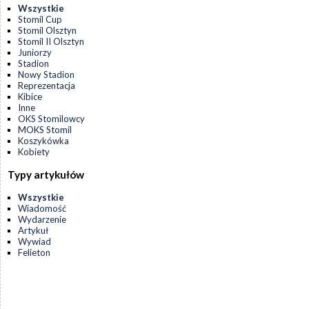
Wszystkie
Stomil Cup
Stomil Olsztyn
Stomil II Olsztyn
Juniorzy
Stadion
Nowy Stadion
Reprezentacja
Kibice
Inne
OKS Stomilowcy
MOKS Stomil
Koszykówka
Kobiety
Typy artykułów
Wszystkie
Wiadomość
Wydarzenie
Artykuł
Wywiad
Felieton