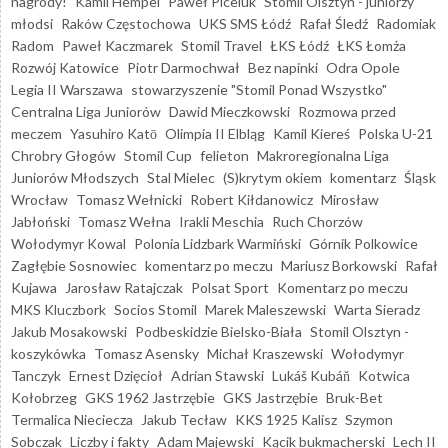
nagrody!
Kamil Hempel
Paweł Piceluk
Stomil Olsztyn - juniorzy
młodsi
Raków Częstochowa
UKS SMS Łódź
Rafał Śledź
Radomiak
Radom
Paweł Kaczmarek
Stomil Travel
ŁKS Łódź
ŁKS Łomża
Rozwój Katowice
Piotr Darmochwał
Bez napinki
Odra Opole
Legia II Warszawa
stowarzyszenie "Stomil Ponad Wszystko"
Centralna Liga Juniorów
Dawid Mieczkowski
Rozmowa przed
meczem
Yasuhiro Katō
Olimpia II Elbląg
Kamil Kiereś
Polska U-21
Chrobry Głogów
Stomil Cup
felieton
Makroregionalna Liga
Juniorów Młodszych
Stal Mielec
(S)krytym okiem
komentarz
Śląsk
Wrocław
Tomasz Wełnicki
Robert Kiłdanowicz
Mirosław
Jabłoński
Tomasz Wełna
Irakli Meschia
Ruch Chorzów
Wołodymyr Kowal
Polonia Lidzbark Warmiński
Górnik Polkowice
Zagłębie Sosnowiec
komentarz po meczu
Mariusz Borkowski
Rafał
Kujawa
Jarosław Ratajczak
Polsat Sport
Komentarz po meczu
MKS Kluczbork
Socios Stomil
Marek Maleszewski
Warta Sieradz
Jakub Mosakowski
Podbeskidzie Bielsko-Biała
Stomil Olsztyn -
koszykówka
Tomasz Asensky
Michał Kraszewski
Wołodymyr
Tanczyk
Ernest Dzięcioł
Adrian Stawski
Lukáš Kubáň
Kotwica
Kołobrzeg
GKS 1962 Jastrzębie
GKS Jastrzębie
Bruk-Bet
Termalica Nieciecza
Jakub Tecław
KKS 1925 Kalisz
Szymon
Sobczak
Liczby i fakty
Adam Majewski
Kącik bukmacherski
Lech II