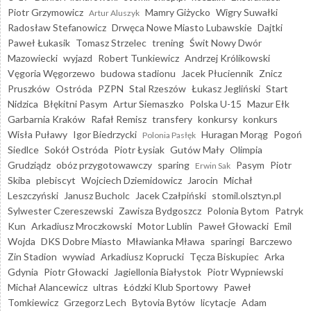
Piotr Grzymowicz
Mamry Giżycko
Wigry Suwałki
Artur Aluszyk
Radosław Stefanowicz
Drwęca Nowe Miasto Lubawskie
Dajtki
Paweł Łukasik
Tomasz Strzelec
trening
Świt Nowy Dwór
Mazowiecki
wyjazd
Robert Tunkiewicz
Andrzej Królikowski
Vęgoria Węgorzewo
budowa stadionu
Jacek Płuciennik
Znicz
Pruszków
Ostróda
PZPN
Stal Rzeszów
Łukasz Jegliński
Start
Nidzica
Błękitni Pasym
Artur Siemaszko
Polska U-15
Mazur Ełk
Garbarnia Kraków
Rafał Remisz
transfery
konkursy
konkurs
Wisła Puławy
Igor Biedrzycki
Huragan Morąg
Pogoń
Polonia Pasłęk
Siedlce
Sokół Ostróda
Piotr Łysiak
Gutów Mały
Olimpia
Grudziądz
obóz przygotowawczy
sparing
Pasym
Piotr
Erwin Sak
Skiba
plebiscyt
Wojciech Dziemidowicz
Jarocin
Michał
Leszczyński
Janusz Bucholc
Jacek Czałpiński
stomil.olsztyn.pl
Sylwester Czereszewski
Zawisza Bydgoszcz
Polonia Bytom
Patryk
Kun
Arkadiusz Mroczkowski
Motor Lublin
Paweł Głowacki
Emil
Wojda
DKS Dobre Miasto
Mławianka Mława
sparingi
Barczewo
Zin Stadion
wywiad
Arkadiusz Koprucki
Tęcza Biskupiec
Arka
Gdynia
Piotr Głowacki
Jagiellonia Białystok
Piotr Wypniewski
Michał Alancewicz
ultras
Łódzki Klub Sportowy
Paweł
Tomkiewicz
Grzegorz Lech
Bytovia Bytów
licytacje
Adam