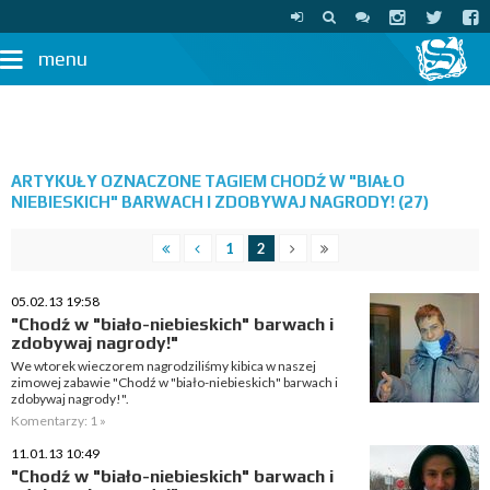
menu
ARTYKUŁY OZNACZONE TAGIEM CHODŹ W "BIAŁO
NIEBIESKICH" BARWACH I ZDOBYWAJ NAGRODY! (27)
1
2
05.02.13 19:58
"Chodź w "biało-niebieskich" barwach i
zdobywaj nagrody!"
We wtorek wieczorem nagrodziliśmy kibica w naszej
zimowej zabawie "Chodź w "biało-niebieskich" barwach i
zdobywaj nagrody!".
Komentarzy: 1 »
11.01.13 10:49
"Chodź w "biało-niebieskich" barwach i