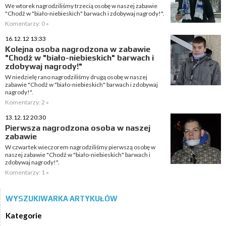
We wtorek nagrodziliśmy trzecią osobę w naszej zabawie
"Chodź w "biało-niebieskich" barwach i zdobywaj nagrody!".
Komentarzy: 0 »
16.12.12 13:33
Kolejna osoba nagrodzona w zabawie
"Chodź w "biało-niebieskich" barwach i
zdobywaj nagrody!"
W niedzielę rano nagrodziliśmy drugą osobę w naszej
zabawie "Chodź w "biało-niebieskich" barwach i zdobywaj
nagrody!".
Komentarzy: 2 »
13.12.12 20:30
Pierwsza nagrodzona osoba w naszej
zabawie
W czwartek wieczorem nagrodziliśmy pierwszą osobę w
naszej zabawie "Chodź w "biało-niebieskich" barwach i
zdobywaj nagrody!".
Komentarzy: 1 »
WYSZUKIWARKA ARTYKUŁÓW
Kategorie