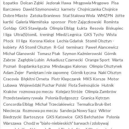
Łopatko
Dolcan Ząbki
Jeziorak Iława
Mrągowia Mrągowo
Pisa
Barczewo
Dawid Szymonowicz
karnety
Chojniczanka Chojnice
Dobre Miasto
Zatoka Braniewo
Stal Stalowa Wola
WMZPN
żółte
kartki
Galeria Warmińska
sponsor
Piotr Zajączkowski
Rominta
Gołdap
GKS Stawiguda
Olimpia Elbląg
Łukta
Resovia
Biskupiec
I liga
Ultra(S)tomiL
treningi
Miedź Legnica
GKS Tychy
Wisła
Płock
III liga
Korona Kielce
Lechia Gdańsk
Stomil Olsztyn -
kobiety
AS Stomil Olsztyn
R-Gol
terminarz
Paweł Alancewicz
Michał Glanowski
Tomasz Ptak
Szymon Kaźmierowski
Górnik
Zabrze
Zagłębie Lubin
Arkadiusz Czarnecki
Orange Sport
Warta
Poznań
Bogdanka Łęczna
Mindaugas Kalonas
Olimpia Olsztynek
Adam Zejer
Pamiętam i nie zapomnę
Górnik Łęczna
Naki Olsztyn
Cracovia
Błękitni Orneta
Piotr Klepczarek
MKS Korsze
Motor
Lubawa
Wojewódzki Puchar Polski
Flota Świnoujście
Hutnik
Kraków
rozmowa po meczu
Kolejarz Stróże
Olimpia Zambrów
Przedstawiamy rywala
Polonia Bydgoszcz
Granica Kętrzyn
Concordia Elbląg
Michał Trzeciakiewicz
Termalica Bruk-Bet
Nieciecza
Rozmowa po meczu
Sandecja Nowy Sącz
Wiktor
Biedrzycki
Bartoszyce
GKS Katowice
GKS Bełchatów
Polonia
Warszawa
Chodź w "biało-niebieskich" barwach i zdobywaj