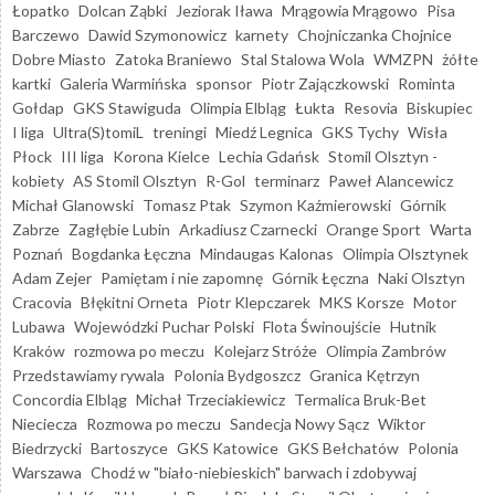
Łopatko
Dolcan Ząbki
Jeziorak Iława
Mrągowia Mrągowo
Pisa
Barczewo
Dawid Szymonowicz
karnety
Chojniczanka Chojnice
Dobre Miasto
Zatoka Braniewo
Stal Stalowa Wola
WMZPN
żółte
kartki
Galeria Warmińska
sponsor
Piotr Zajączkowski
Rominta
Gołdap
GKS Stawiguda
Olimpia Elbląg
Łukta
Resovia
Biskupiec
I liga
Ultra(S)tomiL
treningi
Miedź Legnica
GKS Tychy
Wisła
Płock
III liga
Korona Kielce
Lechia Gdańsk
Stomil Olsztyn -
kobiety
AS Stomil Olsztyn
R-Gol
terminarz
Paweł Alancewicz
Michał Glanowski
Tomasz Ptak
Szymon Kaźmierowski
Górnik
Zabrze
Zagłębie Lubin
Arkadiusz Czarnecki
Orange Sport
Warta
Poznań
Bogdanka Łęczna
Mindaugas Kalonas
Olimpia Olsztynek
Adam Zejer
Pamiętam i nie zapomnę
Górnik Łęczna
Naki Olsztyn
Cracovia
Błękitni Orneta
Piotr Klepczarek
MKS Korsze
Motor
Lubawa
Wojewódzki Puchar Polski
Flota Świnoujście
Hutnik
Kraków
rozmowa po meczu
Kolejarz Stróże
Olimpia Zambrów
Przedstawiamy rywala
Polonia Bydgoszcz
Granica Kętrzyn
Concordia Elbląg
Michał Trzeciakiewicz
Termalica Bruk-Bet
Nieciecza
Rozmowa po meczu
Sandecja Nowy Sącz
Wiktor
Biedrzycki
Bartoszyce
GKS Katowice
GKS Bełchatów
Polonia
Warszawa
Chodź w "biało-niebieskich" barwach i zdobywaj