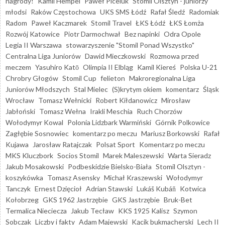
nagrody!
Kamil Hempel
Paweł Piceluk
Stomil Olsztyn - juniorzy
młodsi
Raków Częstochowa
UKS SMS Łódź
Rafał Śledź
Radomiak
Radom
Paweł Kaczmarek
Stomil Travel
ŁKS Łódź
ŁKS Łomża
Rozwój Katowice
Piotr Darmochwał
Bez napinki
Odra Opole
Legia II Warszawa
stowarzyszenie "Stomil Ponad Wszystko"
Centralna Liga Juniorów
Dawid Mieczkowski
Rozmowa przed
meczem
Yasuhiro Katō
Olimpia II Elbląg
Kamil Kiereś
Polska U-21
Chrobry Głogów
Stomil Cup
felieton
Makroregionalna Liga
Juniorów Młodszych
Stal Mielec
(S)krytym okiem
komentarz
Śląsk
Wrocław
Tomasz Wełnicki
Robert Kiłdanowicz
Mirosław
Jabłoński
Tomasz Wełna
Irakli Meschia
Ruch Chorzów
Wołodymyr Kowal
Polonia Lidzbark Warmiński
Górnik Polkowice
Zagłębie Sosnowiec
komentarz po meczu
Mariusz Borkowski
Rafał
Kujawa
Jarosław Ratajczak
Polsat Sport
Komentarz po meczu
MKS Kluczbork
Socios Stomil
Marek Maleszewski
Warta Sieradz
Jakub Mosakowski
Podbeskidzie Bielsko-Biała
Stomil Olsztyn -
koszykówka
Tomasz Asensky
Michał Kraszewski
Wołodymyr
Tanczyk
Ernest Dzięcioł
Adrian Stawski
Lukáš Kubáň
Kotwica
Kołobrzeg
GKS 1962 Jastrzębie
GKS Jastrzębie
Bruk-Bet
Termalica Nieciecza
Jakub Tecław
KKS 1925 Kalisz
Szymon
Sobczak
Liczby i fakty
Adam Majewski
Kącik bukmacherski
Lech II