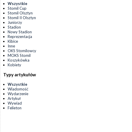
Wszystkie
Stomil Cup
Stomil Olsztyn
Stomil II Olsztyn
Juniorzy
Stadion
Nowy Stadion
Reprezentacja
Kibice
Inne
OKS Stomilowcy
MOKS Stomil
Koszykówka
Kobiety
Typy artykułów
Wszystkie
Wiadomość
Wydarzenie
Artykuł
Wywiad
Felieton