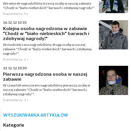
We wtorek nagrodziliśmy trzecią osobę w naszej zabawie
"Chodź w "biało-niebieskich" barwach i zdobywaj nagrody!".
Komentarzy: 0 »
16.12.12 13:33
Kolejna osoba nagrodzona w zabawie
"Chodź w "biało-niebieskich" barwach i
zdobywaj nagrody!"
W niedzielę rano nagrodziliśmy drugą osobę w naszej
zabawie "Chodź w "biało-niebieskich" barwach i zdobywaj
nagrody!".
Komentarzy: 2 »
13.12.12 20:30
Pierwsza nagrodzona osoba w naszej
zabawie
W czwartek wieczorem nagrodziliśmy pierwszą osobę w
naszej zabawie "Chodź w "biało-niebieskich" barwach i
zdobywaj nagrody!".
Komentarzy: 1 »
WYSZUKIWARKA ARTYKUŁÓW
Kategorie