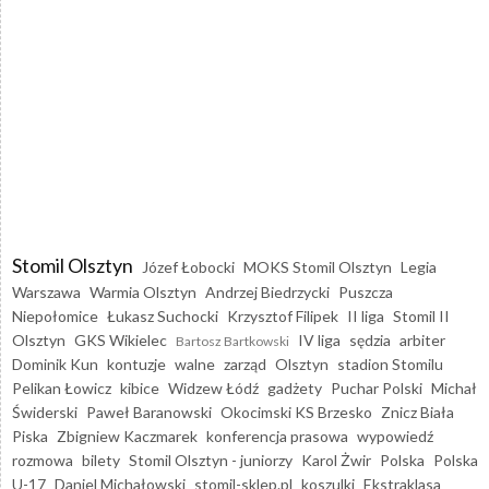
Stomil Olsztyn
Józef Łobocki
MOKS Stomil Olsztyn
Legia
Warszawa
Warmia Olsztyn
Andrzej Biedrzycki
Puszcza
Niepołomice
Łukasz Suchocki
Krzysztof Filipek
II liga
Stomil II
Olsztyn
GKS Wikielec
IV liga
sędzia
arbiter
Bartosz Bartkowski
Dominik Kun
kontuzje
walne
zarząd
Olsztyn
stadion Stomilu
Pelikan Łowicz
kibice
Widzew Łódź
gadżety
Puchar Polski
Michał
Świderski
Paweł Baranowski
Okocimski KS Brzesko
Znicz Biała
Piska
Zbigniew Kaczmarek
konferencja prasowa
wypowiedź
rozmowa
bilety
Stomil Olsztyn - juniorzy
Karol Żwir
Polska
Polska
U-17
Daniel Michałowski
stomil-sklep.pl
koszulki
Ekstraklasa