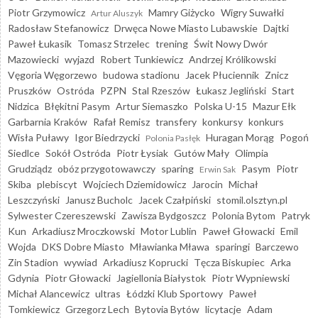
Piotr Grzymowicz
Mamry Giżycko
Wigry Suwałki
Artur Aluszyk
Radosław Stefanowicz
Drwęca Nowe Miasto Lubawskie
Dajtki
Paweł Łukasik
Tomasz Strzelec
trening
Świt Nowy Dwór
Mazowiecki
wyjazd
Robert Tunkiewicz
Andrzej Królikowski
Vęgoria Węgorzewo
budowa stadionu
Jacek Płuciennik
Znicz
Pruszków
Ostróda
PZPN
Stal Rzeszów
Łukasz Jegliński
Start
Nidzica
Błękitni Pasym
Artur Siemaszko
Polska U-15
Mazur Ełk
Garbarnia Kraków
Rafał Remisz
transfery
konkursy
konkurs
Wisła Puławy
Igor Biedrzycki
Huragan Morąg
Pogoń
Polonia Pasłęk
Siedlce
Sokół Ostróda
Piotr Łysiak
Gutów Mały
Olimpia
Grudziądz
obóz przygotowawczy
sparing
Pasym
Piotr
Erwin Sak
Skiba
plebiscyt
Wojciech Dziemidowicz
Jarocin
Michał
Leszczyński
Janusz Bucholc
Jacek Czałpiński
stomil.olsztyn.pl
Sylwester Czereszewski
Zawisza Bydgoszcz
Polonia Bytom
Patryk
Kun
Arkadiusz Mroczkowski
Motor Lublin
Paweł Głowacki
Emil
Wojda
DKS Dobre Miasto
Mławianka Mława
sparingi
Barczewo
Zin Stadion
wywiad
Arkadiusz Koprucki
Tęcza Biskupiec
Arka
Gdynia
Piotr Głowacki
Jagiellonia Białystok
Piotr Wypniewski
Michał Alancewicz
ultras
Łódzki Klub Sportowy
Paweł
Tomkiewicz
Grzegorz Lech
Bytovia Bytów
licytacje
Adam