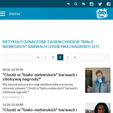
menu
ARTYKUŁY OZNACZONE TAGIEM CHODŹ W "BIAŁO
NIEBIESKICH" BARWACH I ZDOBYWAJ NAGRODY! (27)
1
2
05.02.13 19:58
"Chodź w "biało-niebieskich" barwach i
zdobywaj nagrody!"
We wtorek wieczorem nagrodziliśmy kibica w naszej
zimowej zabawie "Chodź w "biało-niebieskich" barwach i
zdobywaj nagrody!".
Komentarzy: 1 »
11.01.13 10:49
"Chodź w "biało-niebieskich" barwach i