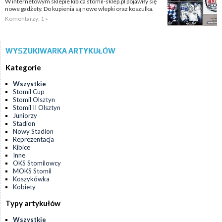
W internetowym sklepie kibica stomil-sklep.pl pojawiły się
nowe gadżety. Do kupienia są nowe wlepki oraz koszulka.
Komentarzy: 1 »
WYSZUKIWARKA ARTYKUŁÓW
Kategorie
Wszystkie
Stomil Cup
Stomil Olsztyn
Stomil II Olsztyn
Juniorzy
Stadion
Nowy Stadion
Reprezentacja
Kibice
Inne
OKS Stomilowcy
MOKS Stomil
Koszykówka
Kobiety
Typy artykułów
Wszystkie