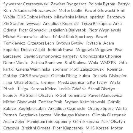
Sylwester Czereszewski
Zawisza Bydgoszcz
Polonia Bytom
Patryk
Kun
Arkadiusz Mroczkowski
Motor Lublin
Paweł Głowacki
Emil
Wojda
DKS Dobre Miasto
Mławianka Mława
sparingi
Barczewo
Zin Stadion
wywiad
Arkadiusz Koprucki
Tęcza Biskupiec
Arka
Gdynia
Piotr Głowacki
Jagiellonia Białystok
Piotr Wypniewski
Michał Alancewicz
ultras
Łódzki Klub Sportowy
Paweł
Tomkiewicz
Grzegorz Lech
Bytovia Bytów
licytacje
Adam
Łopatko
Dolcan Ząbki
Jeziorak Iława
Mrągowia Mrągowo
Pisa
Barczewo
Dawid Szymonowicz
karnety
Chojniczanka Chojnice
Dobre Miasto
Zatoka Braniewo
Stal Stalowa Wola
WMZPN
żółte
kartki
Galeria Warmińska
sponsor
Piotr Zajączkowski
Rominta
Gołdap
GKS Stawiguda
Olimpia Elbląg
Łukta
Resovia
Biskupiec
I liga
Ultra(S)tomiL
treningi
Miedź Legnica
GKS Tychy
Wisła
Płock
III liga
Korona Kielce
Lechia Gdańsk
Stomil Olsztyn -
kobiety
AS Stomil Olsztyn
R-Gol
terminarz
Paweł Alancewicz
Michał Glanowski
Tomasz Ptak
Szymon Kaźmierowski
Górnik
Zabrze
Zagłębie Lubin
Arkadiusz Czarnecki
Orange Sport
Warta
Poznań
Bogdanka Łęczna
Mindaugas Kalonas
Olimpia Olsztynek
Adam Zejer
Pamiętam i nie zapomnę
Górnik Łęczna
Naki Olsztyn
Cracovia
Błękitni Orneta
Piotr Klepczarek
MKS Korsze
Motor