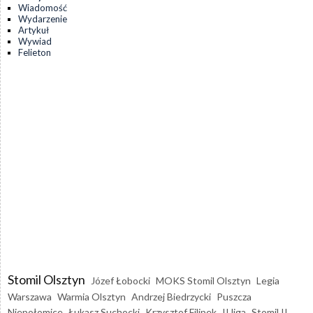
Wiadomość
Wydarzenie
Artykuł
Wywiad
Felieton
Stomil Olsztyn
Józef Łobocki
MOKS Stomil Olsztyn
Legia
Warszawa
Warmia Olsztyn
Andrzej Biedrzycki
Puszcza
Niepołomice
Łukasz Suchocki
Krzysztof Filipek
II liga
Stomil II