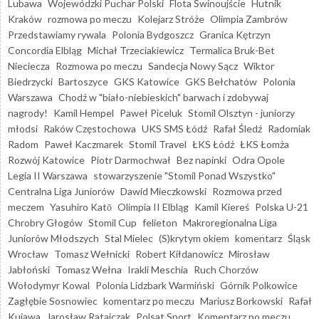
Lubawa
Wojewódzki Puchar Polski
Flota Świnoujście
Hutnik
Kraków
rozmowa po meczu
Kolejarz Stróże
Olimpia Zambrów
Przedstawiamy rywala
Polonia Bydgoszcz
Granica Kętrzyn
Concordia Elbląg
Michał Trzeciakiewicz
Termalica Bruk-Bet
Nieciecza
Rozmowa po meczu
Sandecja Nowy Sącz
Wiktor
Biedrzycki
Bartoszyce
GKS Katowice
GKS Bełchatów
Polonia
Warszawa
Chodź w "biało-niebieskich" barwach i zdobywaj
nagrody!
Kamil Hempel
Paweł Piceluk
Stomil Olsztyn - juniorzy
młodsi
Raków Częstochowa
UKS SMS Łódź
Rafał Śledź
Radomiak
Radom
Paweł Kaczmarek
Stomil Travel
ŁKS Łódź
ŁKS Łomża
Rozwój Katowice
Piotr Darmochwał
Bez napinki
Odra Opole
Legia II Warszawa
stowarzyszenie "Stomil Ponad Wszystko"
Centralna Liga Juniorów
Dawid Mieczkowski
Rozmowa przed
meczem
Yasuhiro Katō
Olimpia II Elbląg
Kamil Kiereś
Polska U-21
Chrobry Głogów
Stomil Cup
felieton
Makroregionalna Liga
Juniorów Młodszych
Stal Mielec
(S)krytym okiem
komentarz
Śląsk
Wrocław
Tomasz Wełnicki
Robert Kiłdanowicz
Mirosław
Jabłoński
Tomasz Wełna
Irakli Meschia
Ruch Chorzów
Wołodymyr Kowal
Polonia Lidzbark Warmiński
Górnik Polkowice
Zagłębie Sosnowiec
komentarz po meczu
Mariusz Borkowski
Rafał
Kujawa
Jarosław Ratajczak
Polsat Sport
Komentarz po meczu