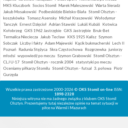
MKS Kluczbork
Socios Stomil
Marek Maleszewski
Warta Sieradz
Jakub Mosakowski
Podbeskidzie Bielsko-Biała
Stomil Olsztyn -
koszykówka
Tomasz Asensky
Michał Kraszewski
Wołodymyr
Tanczyk
Ernest Dzięcioł
Adrian Stawski
Lukáš Kubáň
Kotwica
Kołobrzeg
GKS 1962 Jastrzębie
GKS Jastrzębie
Bruk-Bet
Termalica Nieciecza
Jakub Tecław
KKS 1925 Kalisz
Szymon
Sobczak
Liczby i fakty
Adam Majewski
Kącik bukmacherski
Lech II
Poznań
Radunia Stężyca
Skra Częstochowa
Rozgrzewka
juniorzy
młodsi
wypowiedź po meczu
Szymon Grabowski
Stomil Olsztyn -
CLJ U-17
Stomil Olsztyn - rocznik 2004
statystyki po meczu
Oceniamy piłkarzy Stomilu
Stomil Olsztyn - futsal
3. połowa
Piotr
Gurzęda
Wszelkie prawa zastrzeżone 2000-2026 ©
OKS Stomil on-line
ISSN:
1898-2328
Niniejsza witryna nie ma żadnego związku z klubem OKS Stomil
Olsztyn. Prezentujemy tutaj niezależne opinie na temat sytuacji w
piłce na Warmii i Mazurach