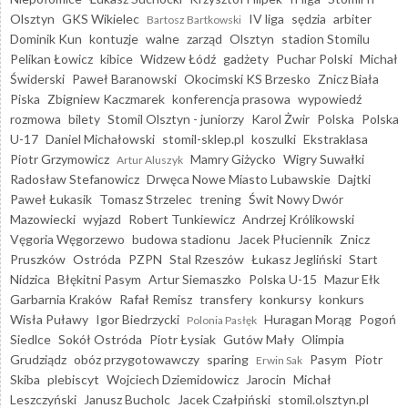
Olsztyn
GKS Wikielec
IV liga
sędzia
arbiter
Bartosz Bartkowski
Dominik Kun
kontuzje
walne
zarząd
Olsztyn
stadion Stomilu
Pelikan Łowicz
kibice
Widzew Łódź
gadżety
Puchar Polski
Michał
Świderski
Paweł Baranowski
Okocimski KS Brzesko
Znicz Biała
Piska
Zbigniew Kaczmarek
konferencja prasowa
wypowiedź
rozmowa
bilety
Stomil Olsztyn - juniorzy
Karol Żwir
Polska
Polska
U-17
Daniel Michałowski
stomil-sklep.pl
koszulki
Ekstraklasa
Piotr Grzymowicz
Mamry Giżycko
Wigry Suwałki
Artur Aluszyk
Radosław Stefanowicz
Drwęca Nowe Miasto Lubawskie
Dajtki
Paweł Łukasik
Tomasz Strzelec
trening
Świt Nowy Dwór
Mazowiecki
wyjazd
Robert Tunkiewicz
Andrzej Królikowski
Vęgoria Węgorzewo
budowa stadionu
Jacek Płuciennik
Znicz
Pruszków
Ostróda
PZPN
Stal Rzeszów
Łukasz Jegliński
Start
Nidzica
Błękitni Pasym
Artur Siemaszko
Polska U-15
Mazur Ełk
Garbarnia Kraków
Rafał Remisz
transfery
konkursy
konkurs
Wisła Puławy
Igor Biedrzycki
Huragan Morąg
Pogoń
Polonia Pasłęk
Siedlce
Sokół Ostróda
Piotr Łysiak
Gutów Mały
Olimpia
Grudziądz
obóz przygotowawczy
sparing
Pasym
Piotr
Erwin Sak
Skiba
plebiscyt
Wojciech Dziemidowicz
Jarocin
Michał
Leszczyński
Janusz Bucholc
Jacek Czałpiński
stomil.olsztyn.pl