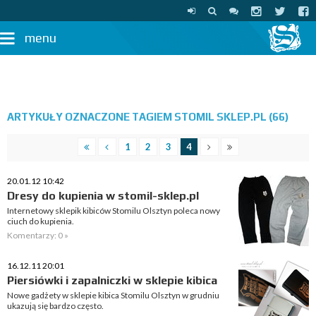
menu
ARTYKUŁY OZNACZONE TAGIEM STOMIL SKLEP.PL (66)
1
2
3
4
20.01.12 10:42
Dresy do kupienia w stomil-sklep.pl
Internetowy sklepik kibiców Stomilu Olsztyn poleca nowy
ciuch do kupienia.
Komentarzy: 0 »
16.12.11 20:01
Piersiówki i zapalniczki w sklepie kibica
Nowe gadżety w sklepie kibica Stomilu Olsztyn w grudniu
ukazują się bardzo często.