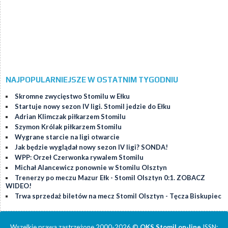
NAJPOPULARNIEJSZE W OSTATNIM TYGODNIU
Skromne zwycięstwo Stomilu w Ełku
Startuje nowy sezon IV ligi. Stomil jedzie do Ełku
Adrian Klimczak piłkarzem Stomilu
Szymon Królak piłkarzem Stomilu
Wygrane starcie na ligi otwarcie
Jak będzie wyglądał nowy sezon IV ligi? SONDA!
WPP: Orzeł Czerwonka rywalem Stomilu
Michał Alancewicz ponownie w Stomilu Olsztyn
Trenerzy po meczu Mazur Ełk - Stomil Olsztyn 0:1. ZOBACZ
WIDEO!
Trwa sprzedaż biletów na mecz Stomil Olsztyn - Tęcza Biskupiec
Wszelkie prawa zastrzeżone 2000-2026 ©
OKS Stomil on-line
ISSN: