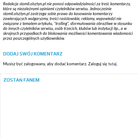
Redakcja stomil.olsztyn.pl nie ponosi odpowiedzialności za treść komentarzy,
które są niezależnymi opiniami czytelników serwisu. Jednocześnie
stomil.olsztyn.pl zastrzega sobie prawo do kasowania komentarzy
zawierających wulgaryzmy, treści rasistowskie, reklamy, wypowiedzi nie
związane z tematem artykułu, "trolling", sformułowania obraźliwe w stosunku
do innych czytelników serwisu, osób trzecich, klubów lub instytucji itp., a w
skrajnych przypadkach do blokowania możliwości komentowania wiadomości
przez poszczególnych użytkowników.
DODAJ SWÓJ KOMENTARZ
Musisz być zalogowany, aby dodać komentarz. Zaloguj się
tutaj
.
ZOSTAŃ FANEM