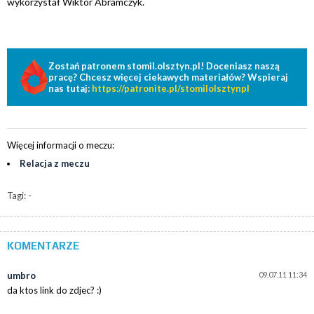
wykorzystał Wiktor Abramczyk.
Zostań patronem stomil.olsztyn.pl! Doceniasz naszą
pracę? Chcesz więcej ciekawych materiałów? Wspieraj
nas tutaj:
https://patronite.pl/stomilolsztynpl
Więcej informacji o meczu:
Relacja z meczu
Tagi: -
KOMENTARZE
umbro
09.07.11 11:34
da ktos link do zdjec? :)