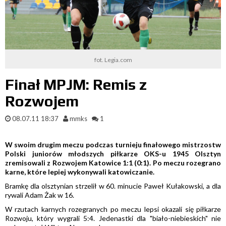
fot. Legia.com
Finał MPJM: Remis z
Rozwojem
08.07.11 18:37
mmks
1
W swoim drugim meczu podczas turnieju finałowego mistrzostw
Polski juniorów młodszych piłkarze OKS-u 1945 Olsztyn
zremisowali z Rozwojem Katowice 1:1 (0:1). Po meczu rozegrano
karne, które lepiej wykonywali katowiczanie.
Bramkę dla olsztynian strzelił w 60. minucie Paweł Kułakowski, a dla
rywali Adam Żak w 16.
W rzutach karnych rozegranych po meczu lepsi okazali się piłkarze
Rozwoju, który wygrali 5:4. Jedenastki dla "biało-niebieskich" nie