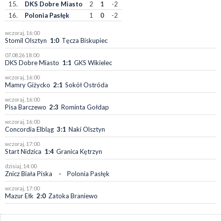
15.
DKS Dobre Miasto
2
1
-2
16.
Polonia Pasłęk
1
0
-2
wczoraj, 16:00
Stomil Olsztyn
1:0
Tęcza Biskupiec
07.08.26 18:00
DKS Dobre Miasto
1:1
GKS Wikielec
wczoraj, 16:00
Mamry Giżycko
2:1
Sokół Ostróda
wczoraj, 16:00
Pisa Barczewo
2:3
Rominta Gołdap
wczoraj, 16:00
Concordia Elbląg
3:1
Naki Olsztyn
wczoraj, 17:00
Start Nidzica
1:4
Granica Kętrzyn
dzisiaj, 14:00
Znicz Biała Piska
-
Polonia Pasłęk
wczoraj, 17:00
Mazur Ełk
2:0
Zatoka Braniewo