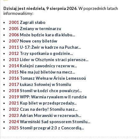
Dzisiaj jest niedziela, 9 sierpnia 2026
. W poprzednich latach
informowaliśmy:
2001
Zagrali słabo
2005
Zmiany w terminarzu
2006
Może będzie kara dla klubu...
2007
Nowe ceny biletów
2011
U-17: Żwir w kadrze na Puchar...
2012
Trzy spotkania o godzinie...
2013
Lider w Olsztynie straci pierwsze...
2014
Kolejni zawodnicy rezerw w...
2015
Nie ma już biletów na mecz...
2016
Tomasz Wełna w Árisie Lemessoú
2017
Łukasz Sołowiej w Stomilu
2018
Stomil w Łodzi chce powalczyć...
2019
WPP: Warmia rywalem w II rundzie
2021
Kup bilet w przedsprzedaży...
2022
Czas na derby! Stomilu nasz...
2023
Adrian Morawski w rezerwach...
2024
Warmiński Sad sponsorem Stomilu...
2025
Stomil przegrał 2:3 z Concordią...