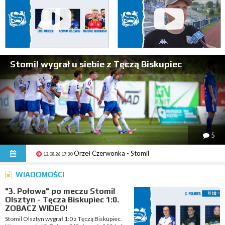
Stomil wygrał u siebie z Tęczą Biskupiec
5
Orzeł Czerwonka - Stomil
12.08.26 17:30
Zatoka - Stomil
16.08.26 15:00
WIADOMOŚCI
"3. Połowa" po meczu Stomil
Olsztyn - Tęcza Biskupiec 1:0.
ZOBACZ WIDEO!
Stomil Olsztyn wygrał 1:0 z Tęczą Biskupiec.