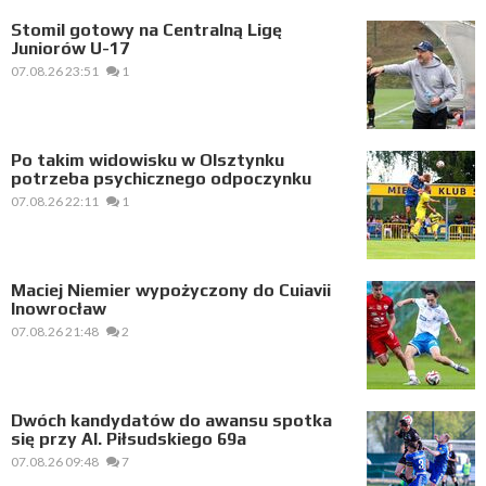
Stomil gotowy na Centralną Ligę
Juniorów U-17
07.08.26 23:51
1
Po takim widowisku w Olsztynku
potrzeba psychicznego odpoczynku
07.08.26 22:11
1
Maciej Niemier wypożyczony do Cuiavii
Inowrocław
07.08.26 21:48
2
Dwóch kandydatów do awansu spotka
się przy Al. Piłsudskiego 69a
07.08.26 09:48
7