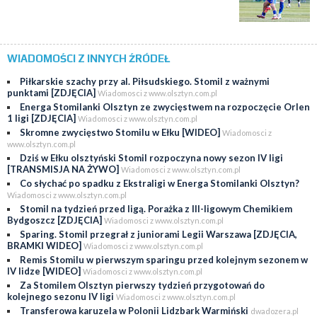
WIADOMOŚCI Z INNYCH ŹRÓDEŁ
Piłkarskie szachy przy al. Piłsudskiego. Stomil z ważnymi
punktami [ZDJĘCIA]
Wiadomosci z www.olsztyn.com.pl
Energa Stomilanki Olsztyn ze zwycięstwem na rozpoczęcie Orlen
1 ligi [ZDJĘCIA]
Wiadomosci z www.olsztyn.com.pl
Skromne zwycięstwo Stomilu w Ełku [WIDEO]
Wiadomosci z
www.olsztyn.com.pl
Dziś w Ełku olsztyński Stomil rozpoczyna nowy sezon IV ligi
[TRANSMISJA NA ŻYWO]
Wiadomosci z www.olsztyn.com.pl
Co słychać po spadku z Ekstraligi w Energa Stomilanki Olsztyn?
Wiadomosci z www.olsztyn.com.pl
Stomil na tydzień przed ligą. Porażka z III-ligowym Chemikiem
Bydgoszcz [ZDJĘCIA]
Wiadomosci z www.olsztyn.com.pl
Sparing. Stomil przegrał z juniorami Legii Warszawa [ZDJĘCIA,
BRAMKI WIDEO]
Wiadomosci z www.olsztyn.com.pl
Remis Stomilu w pierwszym sparingu przed kolejnym sezonem w
IV lidze [WIDEO]
Wiadomosci z www.olsztyn.com.pl
Za Stomilem Olsztyn pierwszy tydzień przygotowań do
kolejnego sezonu IV ligi
Wiadomosci z www.olsztyn.com.pl
Transferowa karuzela w Polonii Lidzbark Warmiński
dwadozera.pl