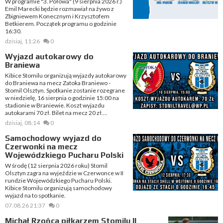
W programie "3. Połowa" (9 sierpnia 2026 r.)
Emil Marecki będzie rozmawiał na żywo z
Zbigniewem Konecznym i Krzysztofem
Betkierem. Początek programu o godzinie
16:30.
dzisiaj, 11:26
0
Wyjazd autokarowy do
Braniewa
Kibice Stomilu organizują wyjazdy autokarowy
do Braniewa na mecz Zatoka Braniewo -
Stomil Olsztyn. Spotkanie zostanie rozegrane
w niedzielę, 16 sierpnia o godzinie 15:00 na
stadionie w Braniewie. Koszt wyjazdu
autokarami 70 zł. Bilet na mecz 20 zł....
dzisiaj, 08:14
0
Samochodowy wyjazd do
Czerwonki na mecz
Wojewódzkiego Pucharu Polski
W środę (12 sierpnia 2026 roku) Stomil
Olsztyn zagra na wyjeździe w Czerwonce w II
rundzie Wojewódzkiego Pucharu Polski.
Kibice Stomilu organizują samochodowy
wyjazd na to spotkanie.
07.08.26 21:37
0
Michał Rzońca piłkarzem Stomilu II