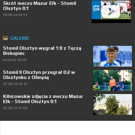
Skrót meczu Mazur Ełk - Stomil
Olsztyn 0:1
04.08.26 09:51
GALERIE
Stomil Olsztyn wygrał 1:0 z Tęczą
Biskupiec
wczoraj, 16:00
Stomil II Olsztyn przegrał 0:2 w
Olsztynku z Olimpią
07.08.26 18:10
Kibicowskie zdjęcia z meczu Mazur
Ełk - Stomil Olsztyn 0:1
02.08.26 17:00