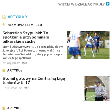
WIĘCEJ W DZIALE ARTYKUŁY
ARTYKUŁY
ROZMOWA PO MECZU
Sebastian Szypulski: To
spotkanie przypominało
piłkarskie szachy
Stomil Olsztyn wygrał 1:0 z Tęczą Biskupiec w
2. kolejce IV ligi. Po meczu rozmawialiśmy z
Sebastianem Szypulskim, który pojawił się pod
koniec tego spotkania.
dzisiaj, 08:42
3
ARTYKUŁ
Stomil gotowy na Centralną Ligę
Juniorów U-17
07.08.26 23:51
1
ARTYKUŁ