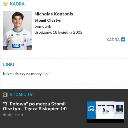
KADRA
Nicholas Kontonís
Stomil Olsztyn
pomocnik
Urodzony: 18 kwietnia 2005
KADRA
LINKI
bukmacherzy na meczyki.pl
STOMIL TV
"3. Połowa" po meczu Stomil
Olsztyn - Tęcza Biskupiec 1:0
dzisiaj, 11:14