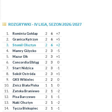
ROZGRYWKI - IV LIGA, SEZON 2026/2027
1.
Rominta Gołdap
2
6
+7
2.
Granica Kętrzyn
2
6
+5
3.
Stomil Olsztyn
2
6
+2
4.
Mamry Giżycko
2
3
-5
5.
Mazur Ełk
2
3
+1
6.
Concordia Elbląg
2
3
0
7.
Start Nidzica
2
3
-1
8.
Sokół Ostróda
2
3
+1
9.
GKS Wikielec
2
2
0
10.
Znicz Biała Piska
1
1
0
11.
Zatoka Braniewo
2
1
-2
12.
Pisa Barczewo
2
1
-1
13.
Naki Olsztyn
2
1
-2
14.
Tęcza Biskupiec
2
1
-1