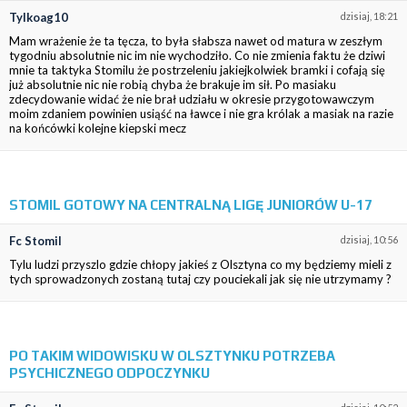
Tylkoag10
dzisiaj, 18:21
Mam wrażenie że ta tęcza, to była słabsza nawet od matura w zeszłym
tygodniu absolutnie nic im nie wychodziło. Co nie zmienia faktu że dziwi
mnie ta taktyka Stomilu że postrzeleniu jakiejkolwiek bramki i cofają się
już absolutnie nic nie robią chyba że brakuje im sił. Po masiaku
zdecydowanie widać że nie brał udziału w okresie przygotowawczym
moim zdaniem powinien usiąść na ławce i nie gra królak a masiak na razie
na końcówki kolejne kiepski mecz
STOMIL GOTOWY NA CENTRALNĄ LIGĘ JUNIORÓW U-17
Fc Stomil
dzisiaj, 10:56
Tylu ludzi przyszlo gdzie chłopy jakieś z Olsztyna co my będziemy mieli z
tych sprowadzonych zostaną tutaj czy pouciekali jak się nie utrzymamy ?
PO TAKIM WIDOWISKU W OLSZTYNKU POTRZEBA
PSYCHICZNEGO ODPOCZYNKU