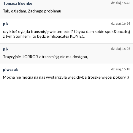
Tomasz Boenke
dzisiaj, 16:46
Tak, oglądam. Żadnego problemu
p k
dzisiaj, 16:34
czy ktoś ogląda transmisję w internecie ? Chyba dam sobie spok&oacute;j
z tym Stomilem i to będzie m&oacute;j KONIEC.
p k
dzisiaj, 16:25
Traycyjnie HORROR z transmisją nie ma dostępu,
piwczak
dzisiaj, 15:18
Mocna nie mocna na nas wystarczyła więc chyba troszkę więcej pokory :)