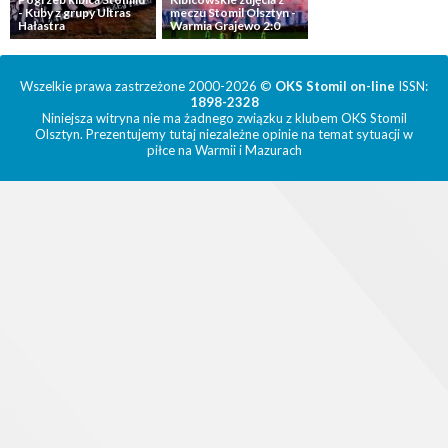
- Kuby z grupy Ultras
meczu Stomil Olsztyn -
Hałastra
Warmia Grajewo 2:0
Wszelkie prawa zastrzeżone 2000-2026 ©
OKS Stomil on-line
ISSN:
1898-2328
Niniejsza witryna nie ma żadnego związku z klubem OKS Stomil
Olsztyn. Prezentujemy tutaj niezależne opinie na temat sytuacji w
piłce na Warmii i Mazurach