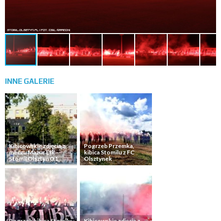
INNE
GALERIE
Kibicowskie zdjęcia z
Pogrzeb Przemka,
meczu Mazur Ełk -
kibica Stomilu z FC
Stomil Olsztyn 0:1
Olsztynek
Pogrzeb kibica Stomilu
Kibicowskie zdjęcia z