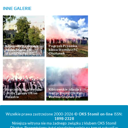
INNE
GALERIE
Kibicowskie zdjęcia z
Pogrzeb Przemka,
meczu Mazur Ełk -
kibica Stomilu z FC
Stomil Olsztyn 0:1
Olsztynek
Pogrzeb kibica Stomilu
Kibicowskie zdjęcia z
- Kuby z grupy Ultras
meczu Stomil Olsztyn -
Hałastra
Warmia Grajewo 2:0
Wszelkie prawa zastrzeżone 2000-2026 ©
OKS Stomil on-line
ISSN:
1898-2328
Niniejsza witryna nie ma żadnego związku z klubem OKS Stomil
Olsztyn. Prezentujemy tutaj niezależne opinie na temat sytuacji w