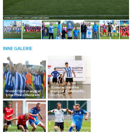
INNE
GALERIE
Stomil w Uranii na
Stomil Olsztyn wygrał
imprezie Constractu
1:0 w Ełku z Mazurem
Olsztyn
Stomil Olsztyn przegrał
Stomil Olsztyn przegrał