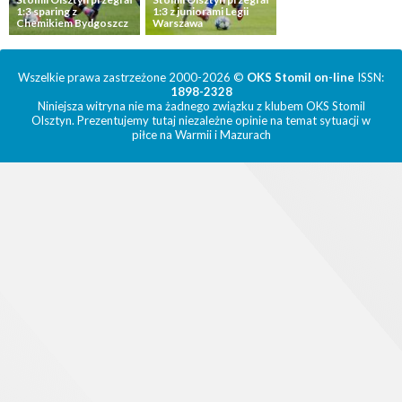
1:3 sparing z
1:3 z juniorami Legii
Chemikiem Bydgoszcz
Warszawa
Wszelkie prawa zastrzeżone 2000-2026 ©
OKS Stomil on-line
ISSN:
1898-2328
Niniejsza witryna nie ma żadnego związku z klubem OKS Stomil
Olsztyn. Prezentujemy tutaj niezależne opinie na temat sytuacji w
piłce na Warmii i Mazurach