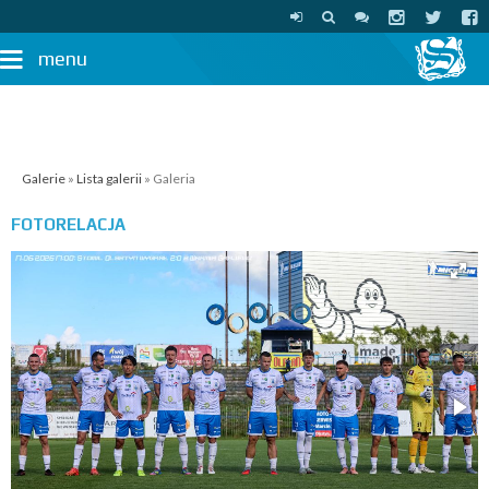
menu
Galerie
»
Lista galerii
» Galeria
FOTORELACJA