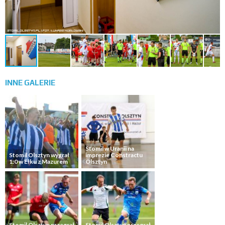
INNE
GALERIE
Stomil w Uranii na
Stomil Olsztyn wygrał
imprezie Constractu
1:0 w Ełku z Mazurem
Olsztyn
Stomil Olsztyn przegrał
Stomil Olsztyn przegrał