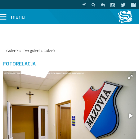
menu
Galerie
»
Lista galerii
» Galeria
FOTORELACJA