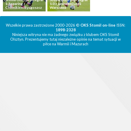
1:3 sparing z
1:3 z juniorami Legii
Chemikiem Bydgoszcz
Warszawa
Wszelkie prawa zastrzeżone 2000-2026 ©
OKS Stomil on-line
ISSN:
1898-2328
Niniejsza witryna nie ma żadnego związku z klubem OKS Stomil
Olsztyn. Prezentujemy tutaj niezależne opinie na temat sytuacji w
piłce na Warmii i Mazurach