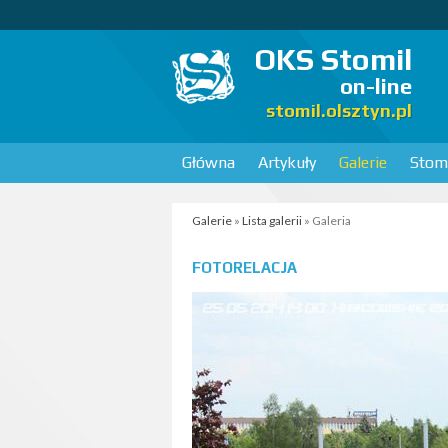
OKS Stomil
on-line
stomil.olsztyn.pl
Główna
Artykuły
Galerie
Stomi
Galerie
»
Lista galerii
» Galeria
FOTORELACJA