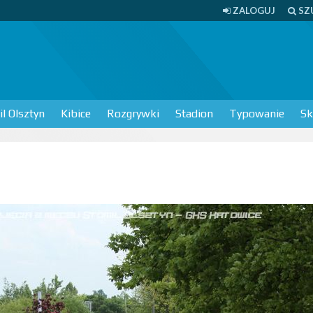
ZALOGUJ
SZ
l Olsztyn
Kibice
Rozgrywki
Stadion
Typowanie
Sk