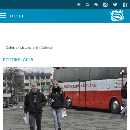
menu
Galerie
»
Lista galerii
» Galeria
FOTORELACJA