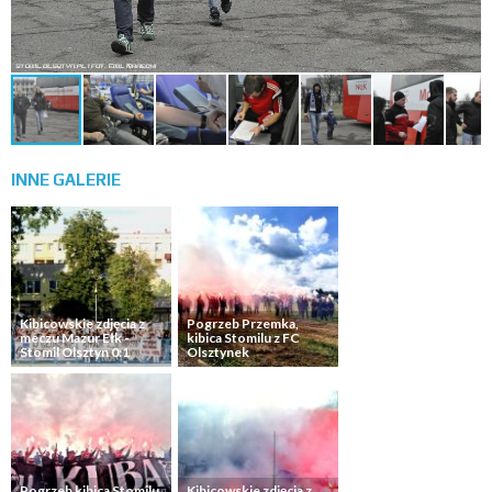
INNE
GALERIE
Kibicowskie zdjęcia z
Pogrzeb Przemka,
meczu Mazur Ełk -
kibica Stomilu z FC
Stomil Olsztyn 0:1
Olsztynek
Pogrzeb kibica Stomilu
Kibicowskie zdjęcia z