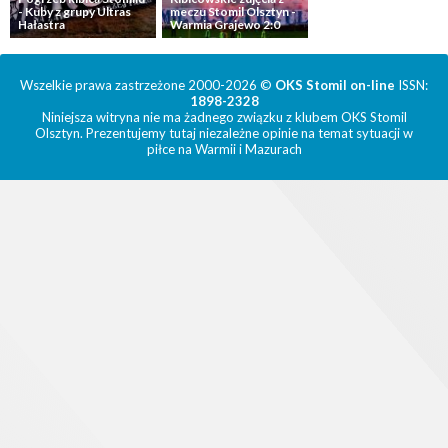
- Kuby z grupy Ultras
meczu Stomil Olsztyn -
Hałastra
Warmia Grajewo 2:0
Wszelkie prawa zastrzeżone 2000-2026 ©
OKS Stomil on-line
ISSN:
1898-2328
Niniejsza witryna nie ma żadnego związku z klubem OKS Stomil
Olsztyn. Prezentujemy tutaj niezależne opinie na temat sytuacji w
piłce na Warmii i Mazurach