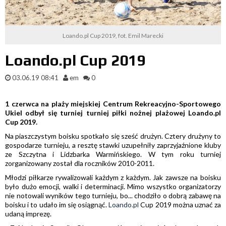
Loando.pl Cup 2019, fot. Emil Marecki
Loando.pl Cup 2019
03.06.19 08:41
em
0
1 czerwca na plaży miejskiej Centrum Rekreacyjno-Sportowego
Ukiel odbył się turniej turniej piłki nożnej plażowej Loando.pl
Cup 2019.
Na piaszczystym boisku spotkało się sześć drużyn. Cztery drużyny to
gospodarze turnieju, a resztę stawki uzupełniły zaprzyjaźnione kluby
ze Szczytna i Lidzbarka Warmińskiego. W tym roku turniej
zorganizowany został dla roczników 2010-2011.
Młodzi piłkarze rywalizowali każdym z każdym. Jak zawsze na boisku
było dużo emocji, walki i determinacji. Mimo wszystko organizatorzy
nie notowali wyników tego turnieju, bo... chodziło o dobrą zabawę na
boisku i to udało im się osiągnąć.
Loando.pl
Cup 2019 można uznać za
udaną imprezę.