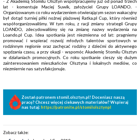
- Z Akademią Stomilu Olsztyn współpracujemy już od ponad trzech
lat - komentuje Maciej Suwik, założyciel Grupy LOANDO. -
Organizowanym co roku wydarzeniem otwierającym sezon wakacyjny
był dotąd turniej piłki nożnej plażowej Ratka.pl Cup, który również
współorganizowaliśmy. W tym roku, z racji zmiany strategii Grupy
LOANDO, zdecydowaliśmy się na zmianę nazwy wydarzenia na
Loando.pl Cup. Idea spotkania jest niezmienna od lat: pragniemy
promować i wspierać rozwój młodych talentów sportowych w
rodzinnym regionie oraz zachęcać rodziny z dziećmi do aktywnego
spędzania czasu, a przy okazji - wspomóc Akademię Stomilu Olsztyn
w działaniach promocyjnych. Co roku spotkanie cieszy się dużym
zainteresowaniem mieszkańców Olsztyna i lokalnych mediów, co
niezmiernie nas satysfakcjonuje.
Zostań patronem stomil.olsztyn.pl! Doceniasz naszą
pracę? Chcesz więcej ciekawych materiałów? Wspieraj
nas tutaj:
https://patronite.pl/stomilolsztynpl
Zobacz także: