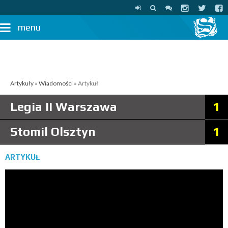
menu
Artykuły
»
Wiadomości
» Artykuł
Legia II Warszawa
1
Stomil Olsztyn
1
ARTYKUŁ