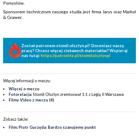
Pomysłów.
Sponsorem technicznym naszego studia jest firma Jarys oraz Markol
& Grawer.
Zostań patronem stomil.olsztyn.pl! Doceniasz naszą
pracę? Chcesz więcej ciekawych materiałów? Wspieraj
nas tutaj:
https://patronite.pl/stomilolsztynpl
Więcej informacji o meczu:
Więcej o meczu
Fotorelacja:
Stomil Olsztyn zremisował 1:1 z Legią II Warszawa
Filmy Video z meczu (4)
Zobacz także:
Film: ️Piotr Gurzęda: Bardzo szanujemy punkt