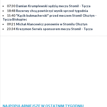
07:30
Damian Krumplewski sędzią meczu Stomil - Tęcza
18:48
Rezerwy chcą powtórzyć wynik sprzed tygodnia
15:40
"Kącik bukmacherski" przed meczem Stomil Olsztyn -
Tęcza Biskupiec
09:21
Michał Alancewicz ponownie w Stomilu Olsztyn
23:34
Krezymon Serwis sponsorem meczu Stomil - Tęcza
NAJPOPULARNIEJSZE W OSTATNIM TYGODNIU