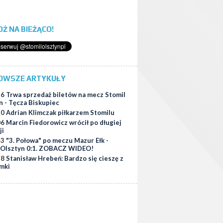
ĄDŹ NA BIEŻĄCO!
OWSZE ARTYKUŁY
56
Trwa sprzedaż biletów na mecz Stomil
n - Tęcza Biskupiec
10
Adrian Klimczak piłkarzem Stomilu
06
Marcin Fiedorowicz wrócił po długiej
ji
43
"3. Połowa" po meczu Mazur Ełk -
 Olsztyn 0:1. ZOBACZ WIDEO!
38
Stanisław Hrebeń: Bardzo się cieszę z
amki