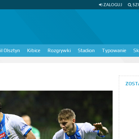
ZALOGUJ
SZ
l Olsztyn
Kibice
Rozgrywki
Stadion
Typowanie
Sk
ZOST