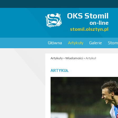
OKS Stomil
on-line
stomil.olsztyn.pl
Główna
Artykuły
Galerie
Stomi
Artykuły
»
Wiadomości
» Artykuł
ARTYKUŁ