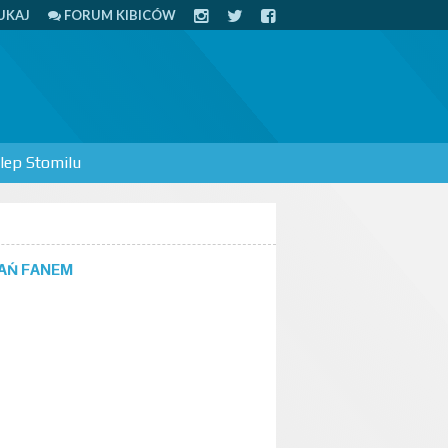
UKAJ
FORUM KIBICÓW
lep Stomilu
AŃ FANEM