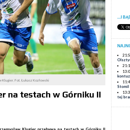
...I B
NAJN
21:
Olszty
21:
13:
kontuz
Klugier. Fot. Łukasz Kozłowski
11:
Stomil
r na testach w Górniku II
13:
tej br
rzemysław Klugier przebywa na testach w Górniku II