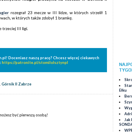
ugier
rozegrał 23 mecze w III lidze, w których strzelił 1
rwach, w których także zdobył 1 bramkę.
rzeciej III ligi.
n.pl! Doceniasz naszą pracę? Chcesz więcej ciekawych
:
https://patronite.pl/stomilolsztynpl
NAJP
TYGO
Skr
,
Górnik II Zabrze
Star
Ełku
Ber
Szy
Wygr
Adr
 możesz być pierwszą osobą!
Jak 
SOND
WPP