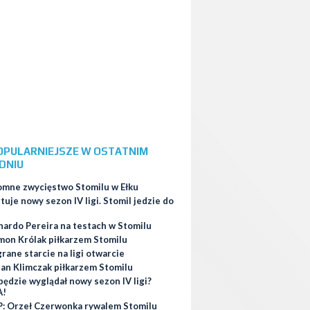
OPULARNIEJSZE W OSTATNIM
DNIU
omne zwycięstwo Stomilu w Ełku
tuje nowy sezon IV ligi. Stomil jedzie do
nardo Pereira na testach w Stomilu
mon Królak piłkarzem Stomilu
ane starcie na ligi otwarcie
ian Klimczak piłkarzem Stomilu
będzie wyglądał nowy sezon IV ligi?
A!
: Orzeł Czerwonka rywalem Stomilu