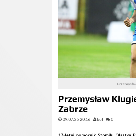
Przemysław 
Przemysław Klugie
Zabrze
09.07.25 20:16
kot
0
17-letni pomocnik Stomilu Olsztyn P