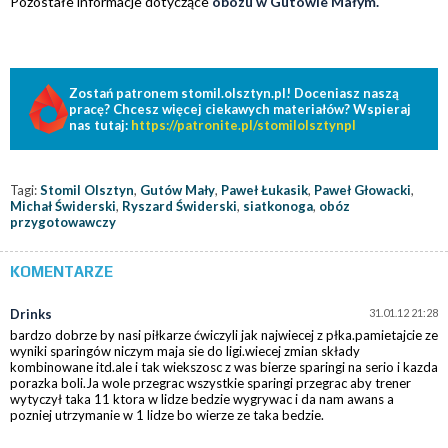
Pozostałe informacje dotyczące
obozu w Gutowie Małym.
Zostań patronem stomil.olsztyn.pl! Doceniasz naszą
pracę? Chcesz więcej ciekawych materiałów? Wspieraj
nas tutaj:
https://patronite.pl/stomilolsztynpl
Tagi:
Stomil Olsztyn
,
Gutów Mały
,
Paweł Łukasik
,
Paweł Głowacki
,
Michał Świderski
,
Ryszard Świderski
,
siatkonoga
,
obóz
przygotowawczy
KOMENTARZE
Drinks
31.01.12 21:28
bardzo dobrze by nasi piłkarze ćwiczyli jak najwiecej z płka.pamietajcie ze
wyniki sparingów niczym maja sie do ligi.wiecej zmian składy
kombinowane itd.ale i tak wiekszosc z was bierze sparingi na serio i kazda
porazka boli.Ja wole przegrac wszystkie sparingi przegrac aby trener
wytyczył taka 11 ktora w lidze bedzie wygrywac i da nam awans a
pozniej utrzymanie w 1 lidze bo wierze ze taka bedzie.