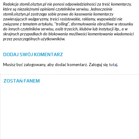
Redakcja stomil.olsztyn.pl nie ponosi odpowiedzialności za treść komentarzy,
które są niezależnymi opiniami czytelników serwisu. Jednocześnie
stomil.olsztyn.pl zastrzega sobie prawo do kasowania komentarzy
zawierających wulgaryzmy, treści rasistowskie, reklamy, wypowiedzi nie
związane z tematem artykułu, "trolling", sformułowania obraźliwe w stosunku
do innych czytelników serwisu, osób trzecich, klubów lub instytucji itp., a w
skrajnych przypadkach do blokowania możliwości komentowania wiadomości
przez poszczególnych użytkowników.
DODAJ SWÓJ KOMENTARZ
Musisz być zalogowany, aby dodać komentarz. Zaloguj się
tutaj
.
ZOSTAŃ FANEM