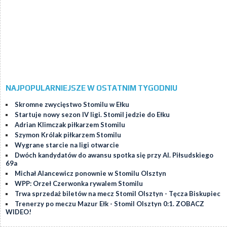
NAJPOPULARNIEJSZE W OSTATNIM TYGODNIU
Skromne zwycięstwo Stomilu w Ełku
Startuje nowy sezon IV ligi. Stomil jedzie do Ełku
Adrian Klimczak piłkarzem Stomilu
Szymon Królak piłkarzem Stomilu
Wygrane starcie na ligi otwarcie
Dwóch kandydatów do awansu spotka się przy Al. Piłsudskiego
69a
Michał Alancewicz ponownie w Stomilu Olsztyn
WPP: Orzeł Czerwonka rywalem Stomilu
Trwa sprzedaż biletów na mecz Stomil Olsztyn - Tęcza Biskupiec
Trenerzy po meczu Mazur Ełk - Stomil Olsztyn 0:1. ZOBACZ
WIDEO!