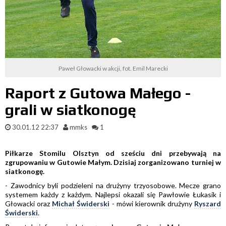
Paweł Głowacki w akcji, fot. Emil Marecki
Raport z Gutowa Małego -
grali w siatkonogę
30.01.12 22:37
mmks
1
Piłkarze Stomilu Olsztyn od sześciu dni przebywają na
zgrupowaniu w Gutowie Małym. Dzisiaj zorganizowano turniej w
siatkonogę.
- Zawodnicy byli podzieleni na drużyny trzyosobowe. Mecze grano
systemem każdy z każdym. Najlepsi okazali się Pawłowie Łukasik i
Głowacki oraz
Michał Świderski
- mówi kierownik drużyny
Ryszard
Świderski
.