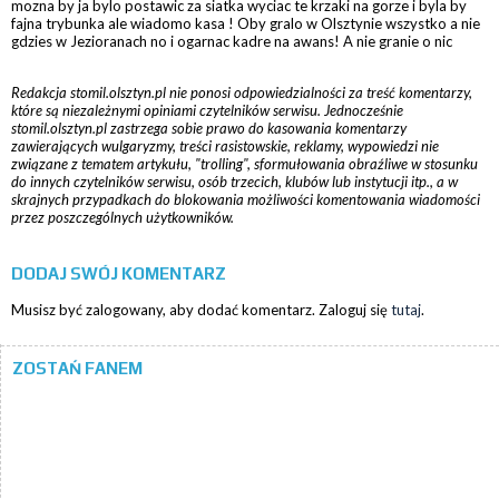
mozna by ja bylo postawic za siatka wyciac te krzaki na gorze i byla by
fajna trybunka ale wiadomo kasa ! Oby gralo w Olsztynie wszystko a nie
gdzies w Jezioranach no i ogarnac kadre na awans! A nie granie o nic
Redakcja stomil.olsztyn.pl nie ponosi odpowiedzialności za treść komentarzy,
które są niezależnymi opiniami czytelników serwisu. Jednocześnie
stomil.olsztyn.pl zastrzega sobie prawo do kasowania komentarzy
zawierających wulgaryzmy, treści rasistowskie, reklamy, wypowiedzi nie
związane z tematem artykułu, "trolling", sformułowania obraźliwe w stosunku
do innych czytelników serwisu, osób trzecich, klubów lub instytucji itp., a w
skrajnych przypadkach do blokowania możliwości komentowania wiadomości
przez poszczególnych użytkowników.
DODAJ SWÓJ KOMENTARZ
Musisz być zalogowany, aby dodać komentarz. Zaloguj się
tutaj
.
ZOSTAŃ FANEM