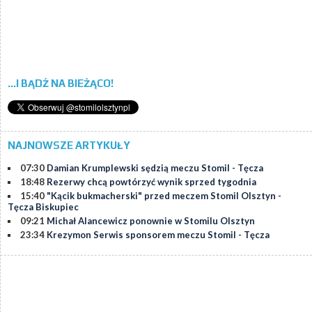
...I BĄDŹ NA BIEŻĄCO!
NAJNOWSZE ARTYKUŁY
07:30
Damian Krumplewski sędzią meczu Stomil - Tęcza
18:48
Rezerwy chcą powtórzyć wynik sprzed tygodnia
15:40
"Kącik bukmacherski" przed meczem Stomil Olsztyn -
Tęcza Biskupiec
09:21
Michał Alancewicz ponownie w Stomilu Olsztyn
23:34
Krezymon Serwis sponsorem meczu Stomil - Tęcza