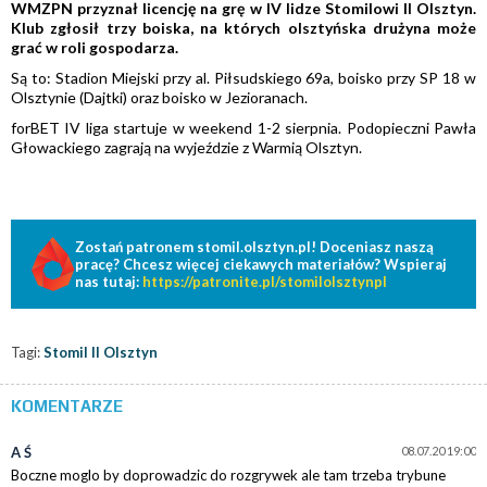
WMZPN przyznał licencję na grę w IV lidze Stomilowi II Olsztyn.
Klub zgłosił trzy boiska, na których olsztyńska drużyna może
grać w roli gospodarza.
Są to: Stadion Miejski przy al. Piłsudskiego 69a, boisko przy SP 18 w
Olsztynie (Dajtki) oraz boisko w Jezioranach.
forBET IV liga startuje w weekend 1-2 sierpnia. Podopieczni Pawła
Głowackiego zagrają na wyjeździe z Warmią Olsztyn.
Zostań patronem stomil.olsztyn.pl! Doceniasz naszą
pracę? Chcesz więcej ciekawych materiałów? Wspieraj
nas tutaj:
https://patronite.pl/stomilolsztynpl
Tagi:
Stomil II Olsztyn
KOMENTARZE
A Ś
08.07.20 19:00
Boczne moglo by doprowadzic do rozgrywek ale tam trzeba trybune