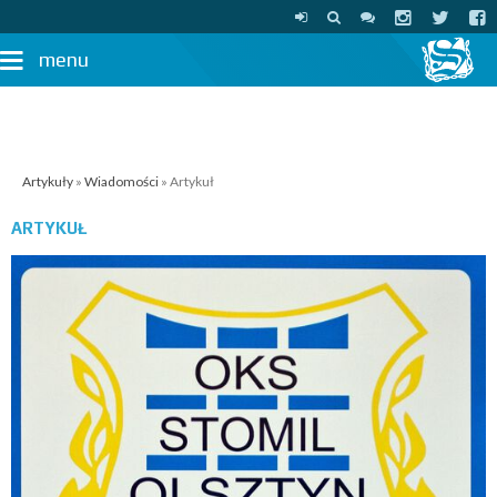
menu
Artykuły
»
Wiadomości
» Artykuł
ARTYKUŁ