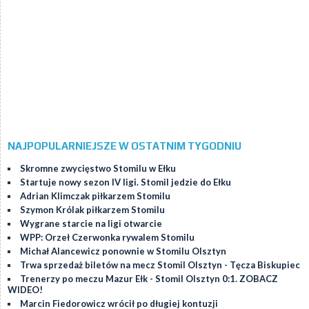
NAJPOPULARNIEJSZE W OSTATNIM TYGODNIU
Skromne zwycięstwo Stomilu w Ełku
Startuje nowy sezon IV ligi. Stomil jedzie do Ełku
Adrian Klimczak piłkarzem Stomilu
Szymon Królak piłkarzem Stomilu
Wygrane starcie na ligi otwarcie
WPP: Orzeł Czerwonka rywalem Stomilu
Michał Alancewicz ponownie w Stomilu Olsztyn
Trwa sprzedaż biletów na mecz Stomil Olsztyn - Tęcza Biskupiec
Trenerzy po meczu Mazur Ełk - Stomil Olsztyn 0:1. ZOBACZ
WIDEO!
Marcin Fiedorowicz wrócił po długiej kontuzji