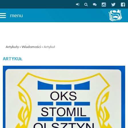
menu
Artykuły
»
Wiadomości
» Artykuł
ARTYKUŁ