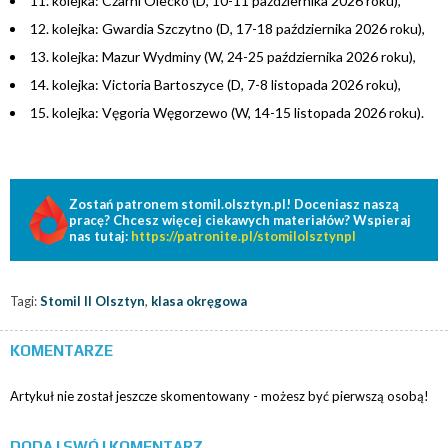
11. kolejka: Czarni Olecko (D, 10-11 października 2026 roku),
12. kolejka: Gwardia Szczytno (D, 17-18 października 2026 roku),
13. kolejka: Mazur Wydminy (W, 24-25 października 2026 roku),
14. kolejka: Victoria Bartoszyce (D, 7-8 listopada 2026 roku),
15. kolejka: Vęgoria Węgorzewo (W, 14-15 listopada 2026 roku).
Zostań patronem stomil.olsztyn.pl! Doceniasz naszą
pracę? Chcesz więcej ciekawych materiałów? Wspieraj
nas tutaj:
https://patronite.pl/stomilolsztynpl
Tagi:
Stomil II Olsztyn
,
klasa okręgowa
KOMENTARZE
Artykuł nie został jeszcze skomentowany - możesz być pierwszą osobą!
DODAJ SWÓJ KOMENTARZ