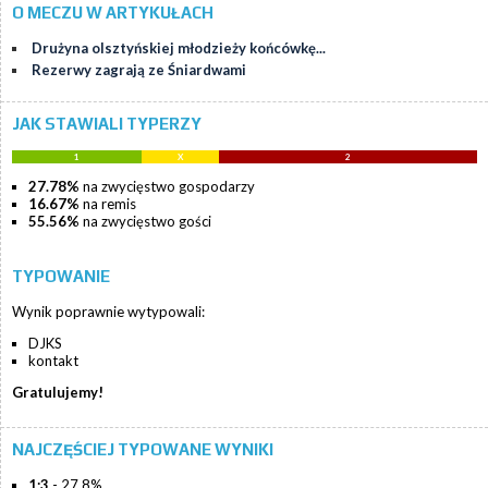
O MECZU W ARTYKUŁACH
Drużyna olsztyńskiej młodzieży końcówkę...
Rezerwy zagrają ze Śniardwami
JAK STAWIALI TYPERZY
1
X
2
27.78%
na zwycięstwo gospodarzy
16.67%
na remis
55.56%
na zwycięstwo gości
TYPOWANIE
Wynik poprawnie wytypowali:
DJKS
kontakt
Gratulujemy!
NAJCZĘŚCIEJ TYPOWANE WYNIKI
1:3
- 27.8%