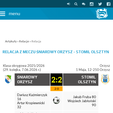
menu
Artykuły
»
Relacje
» Relacja
RELACJA Z MECZU
ŚNIARDWY ORZYSZ - STOMIL OLSZTYN
Klasa okręgowa 2025/2026
Orzysz
(29. kolejka, 7.06.2026 r.)
1 Maja, 12-250 Orzysz
ŚNIARDWY
2:2
STOMIL
ORZYSZ
OLSZTYN
2:0
Dariusz Kaźmierczyk
Jakub Fruba 80
16
Wojciech Jabłoński
Artur Kropiewnicki
90
32