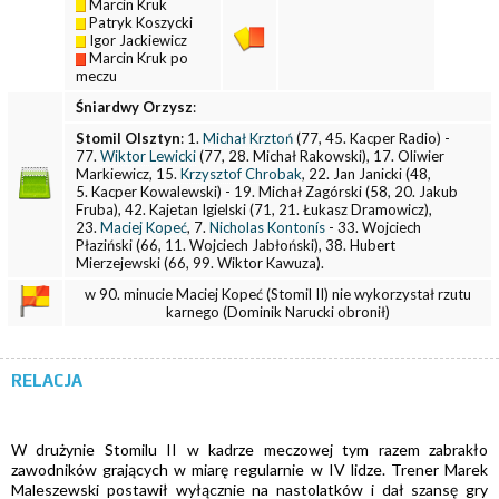
Marcin Kruk
Patryk Koszycki
Igor Jackiewicz
Marcin Kruk po
meczu
Śniardwy Orzysz
:
Stomil Olsztyn
: 1.
Michał Krztoń
(77, 45. Kacper Radio) -
77.
Wiktor Lewicki
(77, 28. Michał Rakowski), 17. Oliwier
Markiewicz, 15.
Krzysztof Chrobak
, 22. Jan Janicki (48,
5. Kacper Kowalewski) - 19. Michał Zagórski (58, 20. Jakub
Fruba), 42. Kajetan Igielski (71, 21. Łukasz Dramowicz),
23.
Maciej Kopeć
, 7.
Nicholas Kontonís
- 33. Wojciech
Płaziński (66, 11. Wojciech Jabłoński), 38. Hubert
Mierzejewski (66, 99. Wiktor Kawuza).
w 90. minucie Maciej Kopeć (Stomil II) nie wykorzystał rzutu
karnego (Dominik Narucki obronił)
RELACJA
W drużynie Stomilu II w kadrze meczowej tym razem zabrakło
zawodników grających w miarę regularnie w IV lidze. Trener Marek
Maleszewski postawił wyłącznie na nastolatków i dał szansę gry