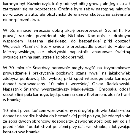
karnego był Kaźmierczyk, który uderzył piłkę głową, ale jego strzał
zatrzymał się na poprzeczce. Groźnie było też w następnej minucie
po wrzucie z autu, ale olsztyńska defensywa skutecznie zażegnała
niebezpieczeństwo.
W 55. minucie wreszcie dobrą akcję przeprowadził Stomil II. Po
prawej stronie przedzierał się Nicholas Kontonís z drobnym
wsparciem Kajetana Igielskiego, do bezpańskiej piłki doszedł
Wojciech Płaziński, który świetnie prostopadle podał do Huberta
Mierzejewskiego, ale olsztyński napastnik zmarnował świetną
sytuację sam na sam, strzelając obok bramki.
W 70. minucie Śniardwy ponownie mogły wyjść na trzybramkowe
prowadzenie i praktycznie pozbawić szans rywali na jakąkolwiek
zdobycz punktową. Do wybitej piłki spod własnego pola karnego
dopadł wprowadzony 10 minut wcześniej Oskar Radzikowski.
Napastnik Śniardw, wyprzedziwszy Markiewicza i Chrobaka, oddał
strzał z linii pola karnego, będąc sam na sam z Krztoniem, ale nie trafił
w bramkę.
10 minut przed końcem wprowadzony w drugiej połowie Jakub Fruba
dopadł na środku boiska do bezpańskiej piłki po tym, jak zderzyło się
ze sobą dwóch obrońców gospodarzy. Zawodnik gości pobiegł co sił
przed siebie i oddał strzał po ziemi przy dalszym słupku, zdobywając
kontaktową bramkę.