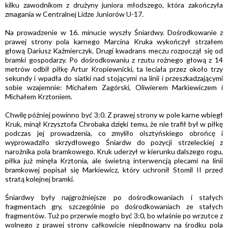
kilku zawodnikom z drużyny juniora młodszego, która zakończyła
zmagania w Centralnej Lidze Juniorów U-17.
Na prowadzenie w 16. minucie wyszły Śniardwy. Dośrodkowanie z
prawej strony pola karnego Marcina Kruka wykończył strzałem
głową Dariusz Kaźmierczyk. Drugi kwadrans meczu rozpoczął się od
bramki gospodarzy. Po dośrodkowaniu z rzutu rożnego głową z 14
metrów odbił piłkę Artur Kropiewnicki, ta leciała przez około trzy
sekundy i wpadła do siatki nad stojącymi na linii i przeszkadzającymi
sobie wzajemnie: Michałem Zagórski, Oliwierem Markiewiczem i
Michałem Krztoniem.
Chwilę później powinno być 3:0. Z prawej strony w pole karne wbiegł
Kruk, minął Krzysztofa Chrobaka dzięki temu, że nie trafił był w piłkę
podczas jej prowadzenia, co zmyliło olsztyńskiego obrońcę i
wyprowadziło skrzydłowego Śniardw do pozycji strzeleckiej z
narożnika pola bramkowego. Kruk uderzył w kierunku dalszego rogu,
piłka już minęła Krztonia, ale świetną interwencją plecami na linii
bramkowej popisał się Markiewicz, który uchronił Stomil II przed
stratą kolejnej bramki.
Śniardwy były najgroźniejsze po dośrodkowaniach i stałych
fragmentach gry, szczególnie po dośrodkowaniach ze stałych
fragmentów. Tuż po przerwie mogło być 3:0, bo właśnie po wrzutce z
wolnego z prawej strony całkowicie niepilnowany na środku pola