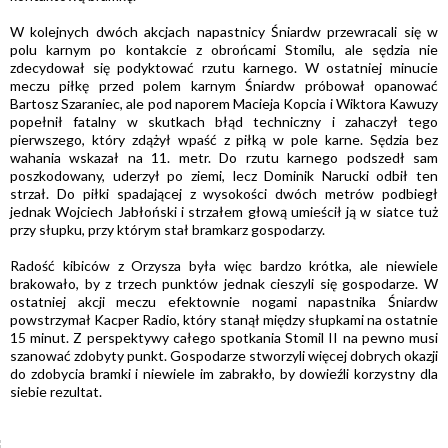
W kolejnych dwóch akcjach napastnicy Śniardw przewracali się w
polu karnym po kontakcie z obrońcami Stomilu, ale sędzia nie
zdecydował się podyktować rzutu karnego. W ostatniej minucie
meczu piłkę przed polem karnym Śniardw próbował opanować
Bartosz Szaraniec, ale pod naporem Macieja Kopcia i Wiktora Kawuzy
popełnił fatalny w skutkach błąd techniczny i zahaczył tego
pierwszego, który zdążył wpaść z piłką w pole karne. Sędzia bez
wahania wskazał na 11. metr. Do rzutu karnego podszedł sam
poszkodowany, uderzył po ziemi, lecz Dominik Narucki odbił ten
strzał. Do piłki spadającej z wysokości dwóch metrów podbiegł
jednak Wojciech Jabłoński i strzałem głową umieścił ją w siatce tuż
przy słupku, przy którym stał bramkarz gospodarzy.
Radość kibiców z Orzysza była więc bardzo krótka, ale niewiele
brakowało, by z trzech punktów jednak cieszyli się gospodarze. W
ostatniej akcji meczu efektownie nogami napastnika Śniardw
powstrzymał Kacper Radio, który stanął między słupkami na ostatnie
15 minut. Z perspektywy całego spotkania Stomil II na pewno musi
szanować zdobyty punkt. Gospodarze stworzyli więcej dobrych okazji
do zdobycia bramki i niewiele im zabrakło, by dowieźli korzystny dla
siebie rezultat.