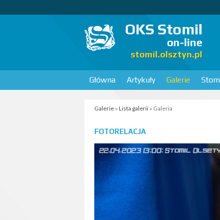
OKS Stomil
on-line
stomil.olsztyn.pl
Główna
Artykuły
Galerie
Stomi
Galerie
»
Lista galerii
» Galeria
FOTORELACJA