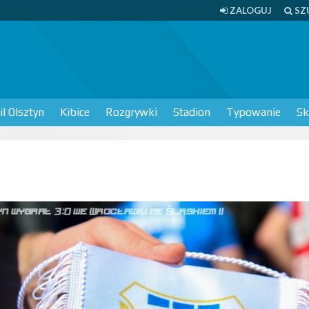
ZALOGUJ
SZ
l Olsztyn
Kibice
Rozgrywki
Stadion
Typowanie
Sk