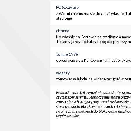
FC Szczytno
z Warmia niemozna sie dogadc? wlasnie dl
stadionie
chocco
No właśnie na Kortowie na stadionie a nawet
Te samy jazdy do Łukty będą dla piłkarzy m
tommy1976
dogadajcie się z Kortowem tam jest praktyc
weahty
trenować w łukcie, na wiosne też grać w ost
Redakcja stomil.olsztyn.pl nie ponosi odpowied
czytelników serwisu. Jednocześnie stomil.olsz
zawierających wulgaryzmy, treści rasistowskie, 
sformułowania obraźliwe w stosunku do innych cz
skrajnych przypadkach do blokowania możliw
użytkowników.