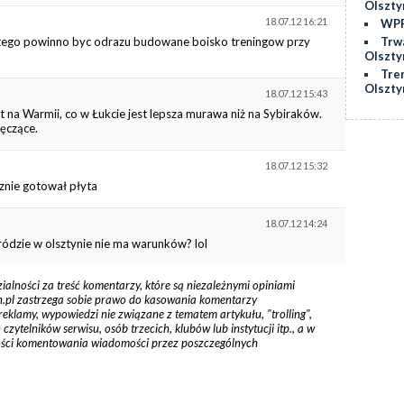
Olszty
18.07.12 16:21
WPP
Trw
atego powinno byc odrazu budowane boisko treningow przy
Olszty
Tre
Olszty
18.07.12 15:43
 na Warmii, co w Łukcie jest lepsza murawa niż na Sybiraków.
ęczące.
18.07.12 15:32
znie gotował płyta
18.07.12 14:24
ródzie w olsztynie nie ma warunków? lol
zialności za treść komentarzy, które są niezależnymi opiniami
tyn.pl zastrzega sobie prawo do kasowania komentarzy
reklamy, wypowiedzi nie związane z tematem artykułu, "trolling",
ytelników serwisu, osób trzecich, klubów lub instytucji itp., a w
ości komentowania wiadomości przez poszczególnych