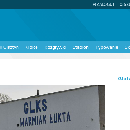
ZALOGUJ
SZ
l Olsztyn
Kibice
Rozgrywki
Stadion
Typowanie
Sk
ZOST