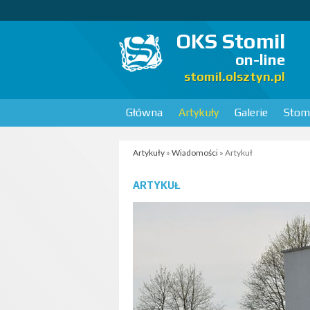
OKS Stomil
on-line
stomil.olsztyn.pl
Główna
Artykuły
Galerie
Stomi
Artykuły
»
Wiadomości
» Artykuł
ARTYKUŁ