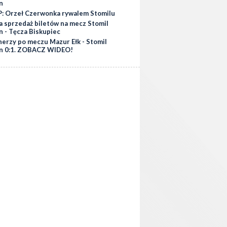
n
: Orzeł Czerwonka rywalem Stomilu
a sprzedaż biletów na mecz Stomil
n - Tęcza Biskupiec
nerzy po meczu Mazur Ełk - Stomil
n 0:1. ZOBACZ WIDEO!