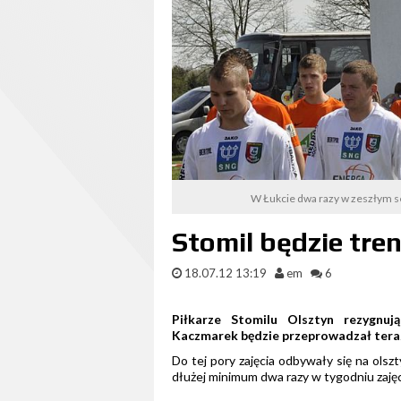
W Łukcie dwa razy w zeszłym se
Stomil będzie tre
18.07.12 13:19
em
6
Piłkarze Stomilu Olsztyn rezygnuj
Kaczmarek będzie przeprowadzał teraz 
Do tej pory zajęcia odbywały się na olsz
dłużej minimum dwa razy w tygodniu zaję