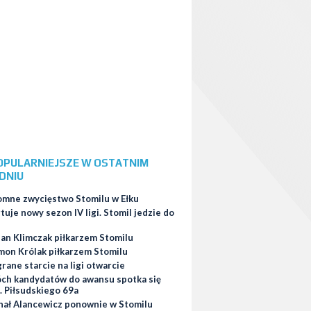
OPULARNIEJSZE W OSTATNIM
DNIU
omne zwycięstwo Stomilu w Ełku
tuje nowy sezon IV ligi. Stomil jedzie do
ian Klimczak piłkarzem Stomilu
mon Królak piłkarzem Stomilu
ane starcie na ligi otwarcie
ch kandydatów do awansu spotka się
. Piłsudskiego 69a
hał Alancewicz ponownie w Stomilu