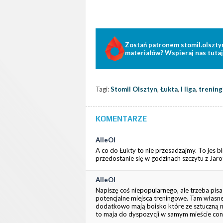
Zostań patronem stomil.olszty
materiałów? Wspieraj nas tutaj
Tagi:
Stomil Olsztyn
,
Łukta
,
I liga
,
trening
KOMENTARZE
AlleOl
A co do Łukty to nie przesadzajmy. To jes b
przedostanie się w godzinach szczytu z Jaro
AlleOl
Napiszę coś niepopularnego, ale trzeba pisac
potencjalne miejsca treningowe. Tam własne
dodatkowo mają boisko które ze sztuczną naw
to maja do dyspozycji w samym mieście cona