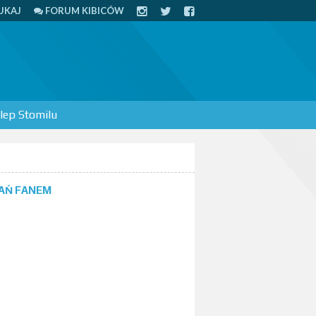
UKAJ
FORUM KIBICÓW
lep Stomilu
AŃ FANEM