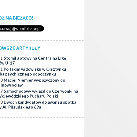
ĄDŹ NA BIEŻĄCO!
OWSZE ARTYKUŁY
51
Stomil gotowy na Centralną Ligę
ów U-17
11
Po takim widowisku w Olsztynku
ba psychicznego odpoczynku
48
Maciej Niemier wypożyczony do
i Inowrocław
37
Samochodowy wyjazd do Czerwonki na
ojewódzkiego Pucharu Polski
48
Dwóch kandydatów do awansu spotka
y Al. Piłsudskiego 69a