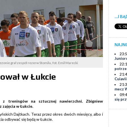
...I B
NAJN
23:
Junior
zonie grał zespół rezerw Stomilu, fot. Emil Marecki
22:
potrze
nował w Łukcie
21:
Cuiavi
21:
mecz W
09:
się prz
ą z treningów na sztucznej nawierzchni. Zbigniew
zajęcia w Łukcie.
tyńskich Dajtkach. Teraz przez okres dwóch miesięcy, albo i
cia odbywać się będą w Łukcie.