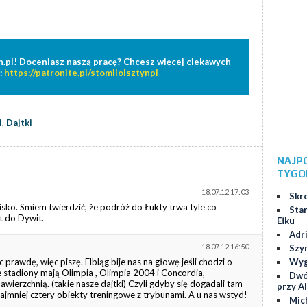
n.pl! Doceniasz naszą pracę? Chcesz więcej ciekawych
:
https://patronite.pl/stomilolsztynpl
i
,
Dajtki
NAJP
TYGO
18.07.12 17:03
Skr
lisko. Smiem twierdzić, że podróż do Łukty trwa tyle co
Star
t do Dywit.
Ełku
Adr
18.07.12 16:50
Szy
Wygr
 prawdę, więc piszę. Elbląg bije nas na głowę jeśli chodzi o
 stadiony mają Olimpia , Olimpia 2004 i Concordia,
Dwó
ierzchnią. (takie nasze dajtki) Czyli gdyby się dogadali tam
przy Al
jmniej cztery obiekty treningowe z trybunami. A u nas wstyd!
Mic