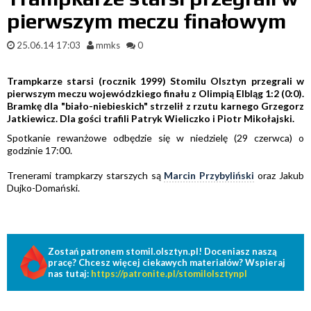
pierwszym meczu finałowym
25.06.14 17:03
mmks
0
Trampkarze starsi (rocznik 1999) Stomilu Olsztyn przegrali w
pierwszym meczu wojewódzkiego finału z Olimpią Elbląg 1:2 (0:0).
Bramkę dla "biało-niebieskich" strzelił z rzutu karnego Grzegorz
Jatkiewicz. Dla gości trafili Patryk Wieliczko i Piotr Mikołajski.
Spotkanie rewanżowe odbędzie się w niedzielę (29 czerwca) o
godzinie 17:00.
Trenerami trampkarzy starszych są
Marcin Przybyliński
oraz Jakub
Dujko-Domański.
Zostań patronem stomil.olsztyn.pl! Doceniasz naszą
pracę? Chcesz więcej ciekawych materiałów? Wspieraj
nas tutaj:
https://patronite.pl/stomilolsztynpl