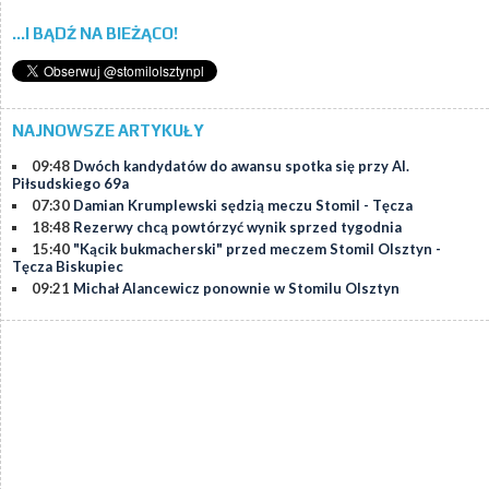
...I BĄDŹ NA BIEŻĄCO!
NAJNOWSZE ARTYKUŁY
09:48
Dwóch kandydatów do awansu spotka się przy Al.
Piłsudskiego 69a
07:30
Damian Krumplewski sędzią meczu Stomil - Tęcza
18:48
Rezerwy chcą powtórzyć wynik sprzed tygodnia
15:40
"Kącik bukmacherski" przed meczem Stomil Olsztyn -
Tęcza Biskupiec
09:21
Michał Alancewicz ponownie w Stomilu Olsztyn