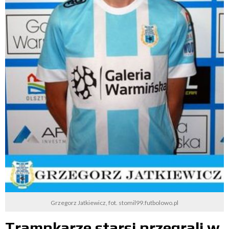
Grzegorz Jatkiewicz, fot. stomil99.futbolowo.pl
Trampkarze starsi przegrali w