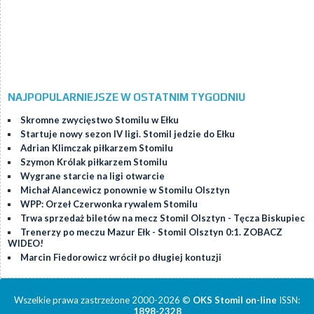
NAJPOPULARNIEJSZE W OSTATNIM TYGODNIU
Skromne zwycięstwo Stomilu w Ełku
Startuje nowy sezon IV ligi. Stomil jedzie do Ełku
Adrian Klimczak piłkarzem Stomilu
Szymon Królak piłkarzem Stomilu
Wygrane starcie na ligi otwarcie
Michał Alancewicz ponownie w Stomilu Olsztyn
WPP: Orzeł Czerwonka rywalem Stomilu
Trwa sprzedaż biletów na mecz Stomil Olsztyn - Tęcza Biskupiec
Trenerzy po meczu Mazur Ełk - Stomil Olsztyn 0:1. ZOBACZ
WIDEO!
Marcin Fiedorowicz wrócił po długiej kontuzji
Wszelkie prawa zastrzeżone 2000-2026 ©
OKS Stomil on-line
ISSN:
1898-2328