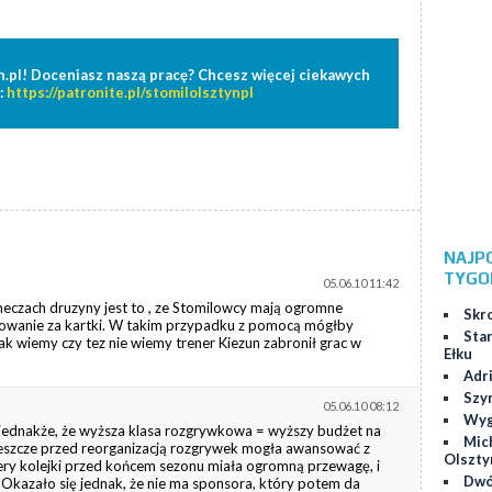
n.pl! Doceniasz naszą pracę? Chcesz więcej ciekawych
:
https://patronite.pl/stomilolsztynpl
NAJP
TYGO
05.06.10 11:42
czach druzyny jest to , ze Stomilowcy mają ogromne
Skr
zowanie za kartki. W takim przypadku z pomocą mógłby
Star
jak wiemy czy tez nie wiemy trener Kiezun zabronił grac w
Ełku
Adr
Szy
05.06.10 08:12
Wygr
ie jednakże, że wyższa klasa rozgrywkowa = wyższy budżet na
Mic
jeszcze przed reorganizacją rozgrywek mogła awansować z
Olszty
cztery kolejki przed końcem sezonu miała ogromną przewagę, i
Dwó
Okazało się jednak, że nie ma sponsora, który potem da