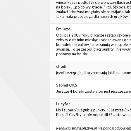
więcej kasy i podłożyli się we wszystkich o
na boisku ,,po co wy gracie..." itp. Szkoda,
znalazł i drużyna mogłaby się rozwijać a ta
taka mała przestroga dla naszych grajków.
Emilozo
Od lipca 2009 roku piłkarze i sztab szkolen
żeby w ostatnim miesiącu oddać awans od tak
kompletnie realiów jakie panują w zespole. P
awansu. To że zespół traci punkty i nie wyg
postawy na boisku.
chodi
jeżeli przegrają albo zremisują jakiś nastep
Stomil OKS
Jeszcze 4 kolejki zostały bo jest jeszcze za
Lucyfer
No i super :/ już gubią punkty. : ( Jeszcze 
Biała P. Czyżby sobie odpuścili ?? .. kto wie..
Redakcja stomil.olsztyn.pl nie ponosi odpowied