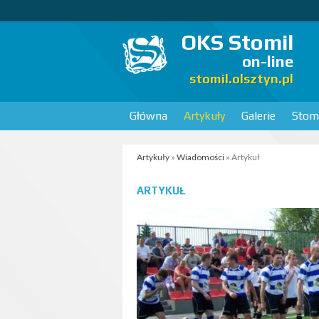
OKS Stomil
on-line
stomil.olsztyn.pl
Główna
Artykuły
Galerie
Stomi
Artykuły
»
Wiadomości
» Artykuł
ARTYKUŁ