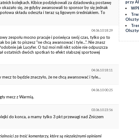
przy Al
statnich kolejkach. Kibice podziękowali za dziadowską postawę
 bo okazało się, ze gdyby awansowali to sponsor by się jednak
WPP
k połowa składu odeszła i teraz są ligowym średniakiem. To
Trw
Olszty
Tre
Olszty
04.06.10 18:29
iowy zespołu mocno pracuje i poświęca swój czas, tylko po to
 bo jak to piszesz "ne chcą awansować i tyle...". Nie znasz
odobnie jak Lucyfer. O tuż moi mili nikt sobie nie odpuszcza
rał ostatnich dwóch spotkań to efekt słabszej sportowej
04.06.10 18:11
ny mecz to będzie znaczyło, że ne chcą awansować i tyle...
04.06.10 00:25
legły mecz z Warmią.
03.06.10 23:56
3 kolejki do konca, a mamy tylko 3 pkt przewagi nad Zniczem
zialności za treść komentarzy, które są niezależnymi opiniami