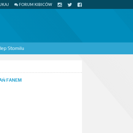
UKAJ
FORUM KIBICÓW
lep Stomilu
AŃ FANEM