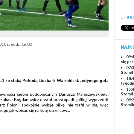
...I B
010 r., godz. 16:00
NAJN
09:
się prz
07:
Stomil
18:
:1 ze słabą Polonią Lidzbark Warmiński. Jedynego gola
tygodn
15:
pewności siebie podopiecznym Dariusza Maleszewskiego.
Stomil
 Łukasz Bogdanowicz dostał prostopadłą piłkę, wyprzedził
09:
z Polonii spokojnie wybije piłkę, nie trafił w nią, więc
Stomil
go jak wpisać się na listę strzelców...