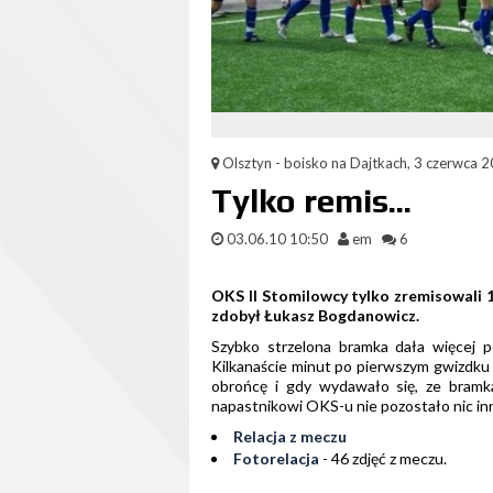
Olsztyn - boisko na Dajtkach, 3 czerwca 2
Tylko remis...
03.06.10 10:50
em
6
OKS II Stomilowcy tylko zremisowali 1
zdobył Łukasz Bogdanowicz.
Szybko strzelona bramka dała więcej 
Kilkanaście minut po pierwszym gwizdku
obrońcę i gdy wydawało się, ze bramkar
napastnikowi OKS-u nie pozostało nic inne
Relacja z meczu
Fotorelacja
- 46 zdjęć z meczu.