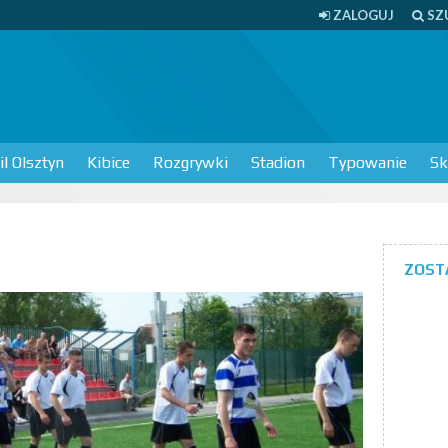
ZALOGUJ
SZ
l Olsztyn
Kibice
Rozgrywki
Stadion
Typowanie
Sk
ZOST