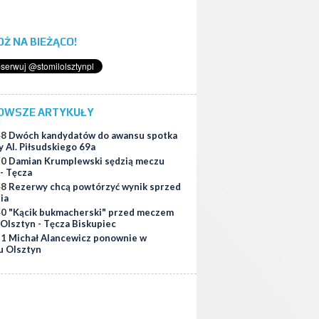
ĄDŹ NA BIEŻĄCO!
OWSZE ARTYKUŁY
48
Dwóch kandydatów do awansu spotka
y Al. Piłsudskiego 69a
30
Damian Krumplewski sędzią meczu
 - Tęcza
48
Rezerwy chcą powtórzyć wynik sprzed
ia
40
"Kącik bukmacherski" przed meczem
 Olsztyn - Tęcza Biskupiec
21
Michał Alancewicz ponownie w
u Olsztyn