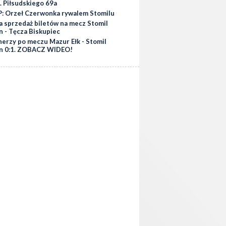
. Piłsudskiego 69a
: Orzeł Czerwonka rywalem Stomilu
a sprzedaż biletów na mecz Stomil
n - Tęcza Biskupiec
nerzy po meczu Mazur Ełk - Stomil
n 0:1. ZOBACZ WIDEO!