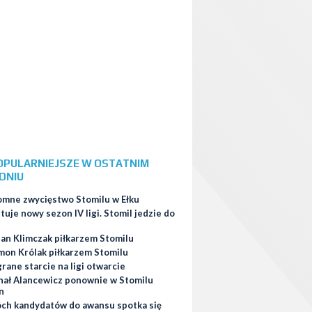
OPULARNIEJSZE W OSTATNIM
DNIU
omne zwycięstwo Stomilu w Ełku
tuje nowy sezon IV ligi. Stomil jedzie do
ian Klimczak piłkarzem Stomilu
mon Królak piłkarzem Stomilu
ane starcie na ligi otwarcie
hał Alancewicz ponownie w Stomilu
n
ch kandydatów do awansu spotka się