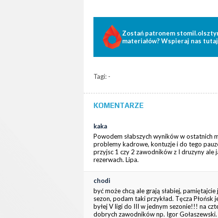
Zostań patronem stomil.olszty
materiałów? Wspieraj nas tutaj
Tagi: -
KOMENTARZE
kaka
Powodem słabszych wyników w ostatnich me
problemy kadrowe, kontuzje i do tego pau
przyjsc 1 czy 2 zawodników z I druzyny ale 
rezerwach. Lipa.
chodi
być może chcą ale grają słabiej, pamiętajc
sezon, podam taki przykład. Tęcza Płońsk 
byłej V ligi do III w jednym sezonie!!! na 
dobrych zawodników np. Igor Gołaszewski. 