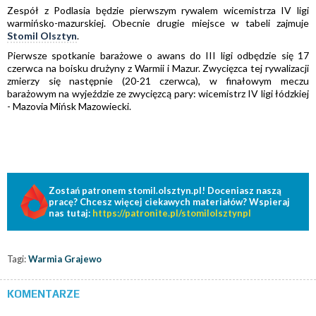
Zespół z Podlasia będzie pierwszym rywalem wicemistrza IV ligi
warmińsko-mazurskiej. Obecnie drugie miejsce w tabeli zajmuje
Stomil Olsztyn
.
Pierwsze spotkanie barażowe o awans do III ligi odbędzie się 17
czerwca na boisku drużyny z Warmii i Mazur. Zwycięzca tej rywalizacji
zmierzy się następnie (20-21 czerwca), w finałowym meczu
barażowym na wyjeździe ze zwycięzcą pary: wicemistrz IV ligi łódzkiej
- Mazovia Mińsk Mazowiecki.
Zostań patronem stomil.olsztyn.pl! Doceniasz naszą
pracę? Chcesz więcej ciekawych materiałów? Wspieraj
nas tutaj:
https://patronite.pl/stomilolsztynpl
Tagi:
Warmia Grajewo
KOMENTARZE