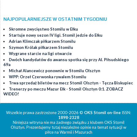
NAJPOPULARNIEJSZE W OSTATNIM TYGODNIU
Skromne zwycięstwo Stomilu w Ełku
Startuje nowy sezon IV ligi. Stomil jedzie do Ełku
Adrian Klimczak piłkarzem Stomilu
Szymon Królak piłkarzem Stomilu
Wygrane starcie na ligi otwarcie
Dwóch kandydatów do awansu spotka się przy Al. Piłsudskiego
69a
Michał Alancewicz ponownie w Stomilu Olsztyn
WPP: Orzeł Czerwonka rywalem Stomilu
Trwa sprzedaż biletów na mecz Stomil Olsztyn - Tęcza Biskupiec
Trenerzy po meczu Mazur Ełk - Stomil Olsztyn 0:1. ZOBACZ
WIDEO!
Wszelkie prawa zastrzeżone 2000-2026 ©
OKS Stomil on-line
ISSN:
1898-2328
Niniejsza witryna nie ma żadnego związku z klubem OKS Stomil
Olsztyn. Prezentujemy tutaj niezależne opinie na temat sytuacji w
piłce na Warmii i Mazurach