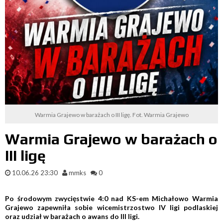
Warmia Grajewo w barażach o III ligę. Fot. Warmia Grajewo
Warmia Grajewo w barażach o
III ligę
10.06.26 23:30
mmks
0
Po środowym zwycięstwie 4:0 nad KS-em Michałowo Warmia
Grajewo zapewniła sobie wicemistrzostwo IV ligi podlaskiej
oraz udział w barażach o awans do III ligi.