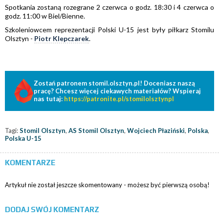
Spotkania zostaną rozegrane 2 czerwca o godz. 18:30 i 4 czerwca o
godz. 11:00 w Biel/Bienne.
Szkoleniowcem reprezentacji Polski U-15 jest były piłkarz Stomilu
Olsztyn -
Piotr Klepczarek
.
Zostań patronem stomil.olsztyn.pl! Doceniasz naszą
pracę? Chcesz więcej ciekawych materiałów? Wspieraj
nas tutaj:
https://patronite.pl/stomilolsztynpl
Tagi:
Stomil Olsztyn
,
AS Stomil Olsztyn
,
Wojciech Płaziński
,
Polska
,
Polska U-15
KOMENTARZE
Artykuł nie został jeszcze skomentowany - możesz być pierwszą osobą!
DODAJ SWÓJ KOMENTARZ