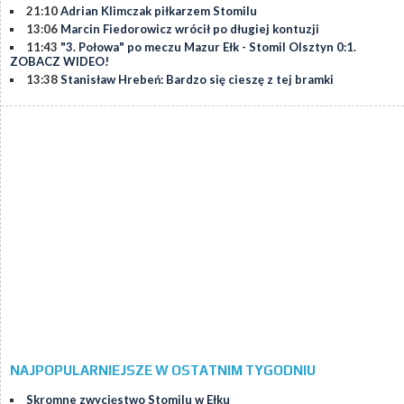
21:10
Adrian Klimczak piłkarzem Stomilu
13:06
Marcin Fiedorowicz wrócił po długiej kontuzji
11:43
"3. Połowa" po meczu Mazur Ełk - Stomil Olsztyn 0:1.
ZOBACZ WIDEO!
13:38
Stanisław Hrebeń: Bardzo się cieszę z tej bramki
NAJPOPULARNIEJSZE W OSTATNIM TYGODNIU
Skromne zwycięstwo Stomilu w Ełku