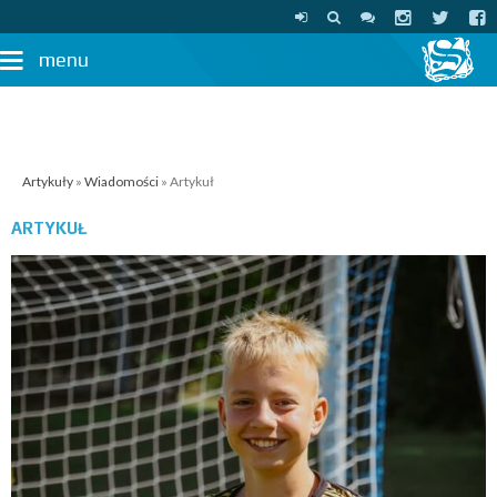
menu
Artykuły
»
Wiadomości
» Artykuł
ARTYKUŁ