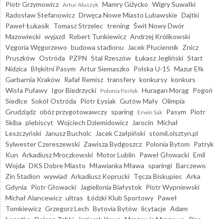
Piotr Grzymowicz
Mamry Giżycko
Wigry Suwałki
Artur Aluszyk
Radosław Stefanowicz
Drwęca Nowe Miasto Lubawskie
Dajtki
Paweł Łukasik
Tomasz Strzelec
trening
Świt Nowy Dwór
Mazowiecki
wyjazd
Robert Tunkiewicz
Andrzej Królikowski
Vęgoria Węgorzewo
budowa stadionu
Jacek Płuciennik
Znicz
Pruszków
Ostróda
PZPN
Stal Rzeszów
Łukasz Jegliński
Start
Nidzica
Błękitni Pasym
Artur Siemaszko
Polska U-15
Mazur Ełk
Garbarnia Kraków
Rafał Remisz
transfery
konkursy
konkurs
Wisła Puławy
Igor Biedrzycki
Huragan Morąg
Pogoń
Polonia Pasłęk
Siedlce
Sokół Ostróda
Piotr Łysiak
Gutów Mały
Olimpia
Grudziądz
obóz przygotowawczy
sparing
Pasym
Piotr
Erwin Sak
Skiba
plebiscyt
Wojciech Dziemidowicz
Jarocin
Michał
Leszczyński
Janusz Bucholc
Jacek Czałpiński
stomil.olsztyn.pl
Sylwester Czereszewski
Zawisza Bydgoszcz
Polonia Bytom
Patryk
Kun
Arkadiusz Mroczkowski
Motor Lublin
Paweł Głowacki
Emil
Wojda
DKS Dobre Miasto
Mławianka Mława
sparingi
Barczewo
Zin Stadion
wywiad
Arkadiusz Koprucki
Tęcza Biskupiec
Arka
Gdynia
Piotr Głowacki
Jagiellonia Białystok
Piotr Wypniewski
Michał Alancewicz
ultras
Łódzki Klub Sportowy
Paweł
Tomkiewicz
Grzegorz Lech
Bytovia Bytów
licytacje
Adam