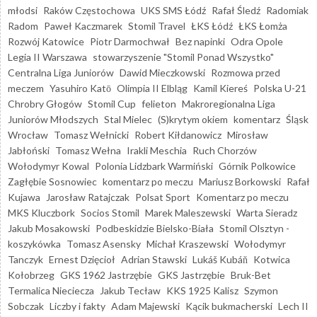
młodsi
Raków Częstochowa
UKS SMS Łódź
Rafał Śledź
Radomiak
Radom
Paweł Kaczmarek
Stomil Travel
ŁKS Łódź
ŁKS Łomża
Rozwój Katowice
Piotr Darmochwał
Bez napinki
Odra Opole
Legia II Warszawa
stowarzyszenie "Stomil Ponad Wszystko"
Centralna Liga Juniorów
Dawid Mieczkowski
Rozmowa przed
meczem
Yasuhiro Katō
Olimpia II Elbląg
Kamil Kiereś
Polska U-21
Chrobry Głogów
Stomil Cup
felieton
Makroregionalna Liga
Juniorów Młodszych
Stal Mielec
(S)krytym okiem
komentarz
Śląsk
Wrocław
Tomasz Wełnicki
Robert Kiłdanowicz
Mirosław
Jabłoński
Tomasz Wełna
Irakli Meschia
Ruch Chorzów
Wołodymyr Kowal
Polonia Lidzbark Warmiński
Górnik Polkowice
Zagłębie Sosnowiec
komentarz po meczu
Mariusz Borkowski
Rafał
Kujawa
Jarosław Ratajczak
Polsat Sport
Komentarz po meczu
MKS Kluczbork
Socios Stomil
Marek Maleszewski
Warta Sieradz
Jakub Mosakowski
Podbeskidzie Bielsko-Biała
Stomil Olsztyn -
koszykówka
Tomasz Asensky
Michał Kraszewski
Wołodymyr
Tanczyk
Ernest Dzięcioł
Adrian Stawski
Lukáš Kubáň
Kotwica
Kołobrzeg
GKS 1962 Jastrzębie
GKS Jastrzębie
Bruk-Bet
Termalica Nieciecza
Jakub Tecław
KKS 1925 Kalisz
Szymon
Sobczak
Liczby i fakty
Adam Majewski
Kącik bukmacherski
Lech II