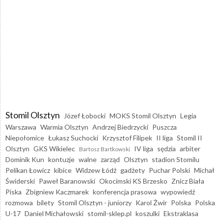
Stomil Olsztyn
Józef Łobocki
MOKS Stomil Olsztyn
Legia
Warszawa
Warmia Olsztyn
Andrzej Biedrzycki
Puszcza
Niepołomice
Łukasz Suchocki
Krzysztof Filipek
II liga
Stomil II
Olsztyn
GKS Wikielec
IV liga
sędzia
arbiter
Bartosz Bartkowski
Dominik Kun
kontuzje
walne
zarząd
Olsztyn
stadion Stomilu
Pelikan Łowicz
kibice
Widzew Łódź
gadżety
Puchar Polski
Michał
Świderski
Paweł Baranowski
Okocimski KS Brzesko
Znicz Biała
Piska
Zbigniew Kaczmarek
konferencja prasowa
wypowiedź
rozmowa
bilety
Stomil Olsztyn - juniorzy
Karol Żwir
Polska
Polska
U-17
Daniel Michałowski
stomil-sklep.pl
koszulki
Ekstraklasa