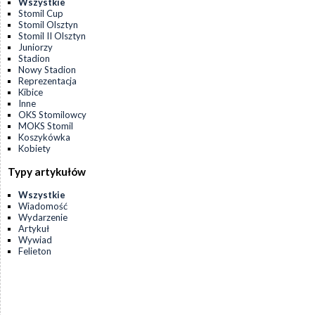
Wszystkie
Stomil Cup
Stomil Olsztyn
Stomil II Olsztyn
Juniorzy
Stadion
Nowy Stadion
Reprezentacja
Kibice
Inne
OKS Stomilowcy
MOKS Stomil
Koszykówka
Kobiety
Typy artykułów
Wszystkie
Wiadomość
Wydarzenie
Artykuł
Wywiad
Felieton