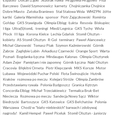
Łopatko
Dolcan Ząbki
Jeziorak Iława
Mrągowia Mrągowo
Pisa
Barczewo
Dawid Szymonowicz
karnety
Chojniczanka Chojnice
Dobre Miasto
Zatoka Braniewo
Stal Stalowa Wola
WMZPN
żółte
kartki
Galeria Warmińska
sponsor
Piotr Zajączkowski
Rominta
Gołdap
GKS Stawiguda
Olimpia Elbląg
Łukta
Resovia
Biskupiec
I liga
Ultra(S)tomiL
treningi
Miedź Legnica
GKS Tychy
Wisła
Płock
III liga
Korona Kielce
Lechia Gdańsk
Stomil Olsztyn -
kobiety
AS Stomil Olsztyn
R-Gol
terminarz
Paweł Alancewicz
Michał Glanowski
Tomasz Ptak
Szymon Kaźmierowski
Górnik
Zabrze
Zagłębie Lubin
Arkadiusz Czarnecki
Orange Sport
Warta
Poznań
Bogdanka Łęczna
Mindaugas Kalonas
Olimpia Olsztynek
Adam Zejer
Pamiętam i nie zapomnę
Górnik Łęczna
Naki Olsztyn
Cracovia
Błękitni Orneta
Piotr Klepczarek
MKS Korsze
Motor
Lubawa
Wojewódzki Puchar Polski
Flota Świnoujście
Hutnik
Kraków
rozmowa po meczu
Kolejarz Stróże
Olimpia Zambrów
Przedstawiamy rywala
Polonia Bydgoszcz
Granica Kętrzyn
Concordia Elbląg
Michał Trzeciakiewicz
Termalica Bruk-Bet
Nieciecza
Rozmowa po meczu
Sandecja Nowy Sącz
Wiktor
Biedrzycki
Bartoszyce
GKS Katowice
GKS Bełchatów
Polonia
Warszawa
Chodź w "biało-niebieskich" barwach i zdobywaj
nagrody!
Kamil Hempel
Paweł Piceluk
Stomil Olsztyn - juniorzy