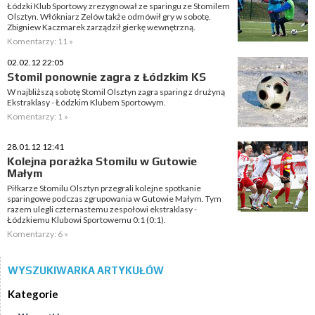
Łódzki Klub Sportowy zrezygnował ze sparingu ze Stomilem
Olsztyn. Włókniarz Zelów także odmówił gry w sobotę.
Zbigniew Kaczmarek zarządził gierkę wewnętrzną.
Komentarzy: 11 »
02.02.12 22:05
Stomil ponownie zagra z Łódzkim KS
W najbliższą sobotę Stomil Olsztyn zagra sparing z drużyną
Ekstraklasy - Łódzkim Klubem Sportowym.
Komentarzy: 1 »
28.01.12 12:41
Kolejna porażka Stomilu w Gutowie
Małym
Piłkarze Stomilu Olsztyn przegrali kolejne spotkanie
sparingowe podczas zgrupowania w Gutowie Małym. Tym
razem ulegli czternastemu zespołowi ekstraklasy -
Łódzkiemu Klubowi Sportowemu 0:1 (0:1).
Komentarzy: 6 »
WYSZUKIWARKA ARTYKUŁÓW
Kategorie