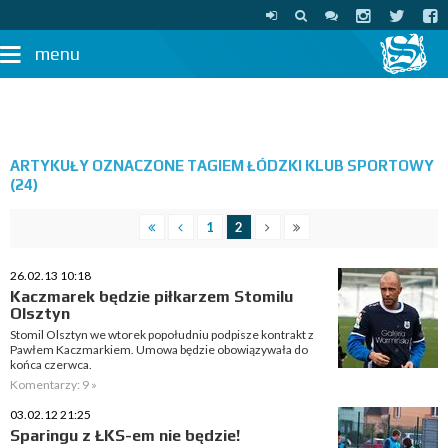
menu
ARTYKUŁY OZNACZONE TAGIEM ŁÓDZKI KLUB SPORTOWY
(24)
1
2
26.02.13 10:18
Kaczmarek będzie piłkarzem Stomilu
Olsztyn
Stomil Olsztyn we wtorek popołudniu podpisze kontrakt z
Pawłem Kaczmarkiem. Umowa będzie obowiązywała do
końca czerwca.
Komentarzy: 9 »
03.02.12 21:25
Sparingu z ŁKS-em nie będzie!