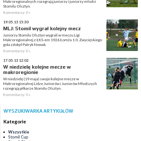
Makroregionalnych rozegrają juniorzy i juniorzy młodsi
Stomilu Olsztyn.
Komentarzy: 0 »
19.05.13 15:30
MLJ: Stomil wygrał kolejny mecz
Juniorzy Stomilu Olsztyn wygrali w meczu Ligi
Makroregionalnej z ŁKS-em 1926 Łomża 1:0. Zwycięskiego
gola zdobył Patryk Nowak.
Komentarzy: 0 »
17.05.13 12:02
W niedzielę kolejne mecze w
makroregionie
W niedzielę (19 maja) swoje kolejne mecze w
Makroregionalnej Lidze Juniorów i Juniorów Młodszych
rozegrają piłkarze Stomilu Olsztyn.
Komentarzy: 0 »
WYSZUKIWARKA ARTYKUŁÓW
Kategorie
Wszystkie
Stomil Cup