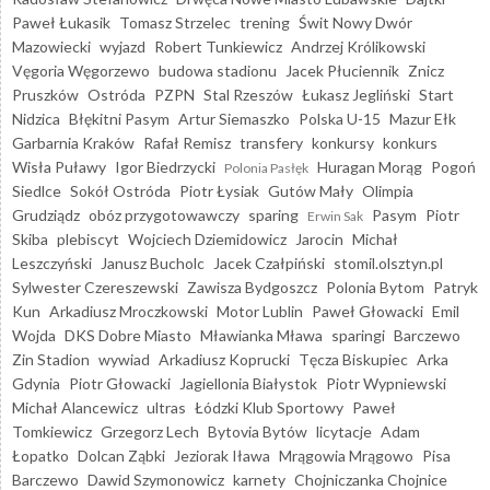
Paweł Łukasik
Tomasz Strzelec
trening
Świt Nowy Dwór
Mazowiecki
wyjazd
Robert Tunkiewicz
Andrzej Królikowski
Vęgoria Węgorzewo
budowa stadionu
Jacek Płuciennik
Znicz
Pruszków
Ostróda
PZPN
Stal Rzeszów
Łukasz Jegliński
Start
Nidzica
Błękitni Pasym
Artur Siemaszko
Polska U-15
Mazur Ełk
Garbarnia Kraków
Rafał Remisz
transfery
konkursy
konkurs
Wisła Puławy
Igor Biedrzycki
Huragan Morąg
Pogoń
Polonia Pasłęk
Siedlce
Sokół Ostróda
Piotr Łysiak
Gutów Mały
Olimpia
Grudziądz
obóz przygotowawczy
sparing
Pasym
Piotr
Erwin Sak
Skiba
plebiscyt
Wojciech Dziemidowicz
Jarocin
Michał
Leszczyński
Janusz Bucholc
Jacek Czałpiński
stomil.olsztyn.pl
Sylwester Czereszewski
Zawisza Bydgoszcz
Polonia Bytom
Patryk
Kun
Arkadiusz Mroczkowski
Motor Lublin
Paweł Głowacki
Emil
Wojda
DKS Dobre Miasto
Mławianka Mława
sparingi
Barczewo
Zin Stadion
wywiad
Arkadiusz Koprucki
Tęcza Biskupiec
Arka
Gdynia
Piotr Głowacki
Jagiellonia Białystok
Piotr Wypniewski
Michał Alancewicz
ultras
Łódzki Klub Sportowy
Paweł
Tomkiewicz
Grzegorz Lech
Bytovia Bytów
licytacje
Adam
Łopatko
Dolcan Ząbki
Jeziorak Iława
Mrągowia Mrągowo
Pisa
Barczewo
Dawid Szymonowicz
karnety
Chojniczanka Chojnice