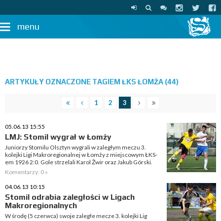
menu
ARTYKUŁY OZNACZONE TAGIEM ŁKS ŁOMŻA (44)
1
2
3
05.06.13 15:55
LMJ: Stomil wygrał w Łomży
Juniorzy Stomilu Olsztyn wygrali w zaległym meczu 3.
kolejki Ligi Makroregionalnej w Łomży z miejscowym ŁKS-
em 1926 2:0. Gole strzelali Karol Żwir oraz Jakub Górski.
Komentarzy: 0 »
04.06.13 10:15
Stomil odrabia zaległości w Ligach
Makroregionalnych
W środę (5 czerwca) swoje zaległe mecze 3. kolejki Lig