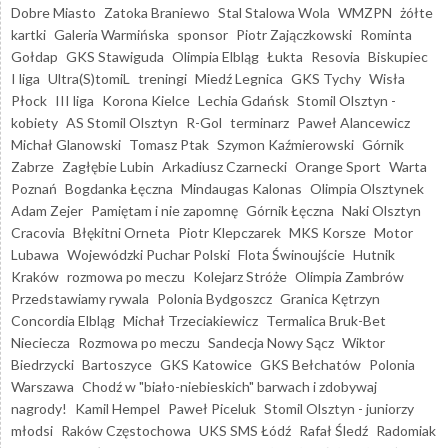
Dobre Miasto
Zatoka Braniewo
Stal Stalowa Wola
WMZPN
żółte
kartki
Galeria Warmińska
sponsor
Piotr Zajączkowski
Rominta
Gołdap
GKS Stawiguda
Olimpia Elbląg
Łukta
Resovia
Biskupiec
I liga
Ultra(S)tomiL
treningi
Miedź Legnica
GKS Tychy
Wisła
Płock
III liga
Korona Kielce
Lechia Gdańsk
Stomil Olsztyn -
kobiety
AS Stomil Olsztyn
R-Gol
terminarz
Paweł Alancewicz
Michał Glanowski
Tomasz Ptak
Szymon Kaźmierowski
Górnik
Zabrze
Zagłębie Lubin
Arkadiusz Czarnecki
Orange Sport
Warta
Poznań
Bogdanka Łęczna
Mindaugas Kalonas
Olimpia Olsztynek
Adam Zejer
Pamiętam i nie zapomnę
Górnik Łęczna
Naki Olsztyn
Cracovia
Błękitni Orneta
Piotr Klepczarek
MKS Korsze
Motor
Lubawa
Wojewódzki Puchar Polski
Flota Świnoujście
Hutnik
Kraków
rozmowa po meczu
Kolejarz Stróże
Olimpia Zambrów
Przedstawiamy rywala
Polonia Bydgoszcz
Granica Kętrzyn
Concordia Elbląg
Michał Trzeciakiewicz
Termalica Bruk-Bet
Nieciecza
Rozmowa po meczu
Sandecja Nowy Sącz
Wiktor
Biedrzycki
Bartoszyce
GKS Katowice
GKS Bełchatów
Polonia
Warszawa
Chodź w "biało-niebieskich" barwach i zdobywaj
nagrody!
Kamil Hempel
Paweł Piceluk
Stomil Olsztyn - juniorzy
młodsi
Raków Częstochowa
UKS SMS Łódź
Rafał Śledź
Radomiak