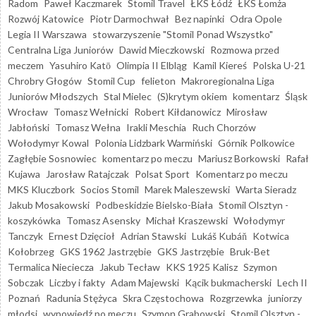
Radom
Paweł Kaczmarek
Stomil Travel
ŁKS Łódź
ŁKS Łomża
Rozwój Katowice
Piotr Darmochwał
Bez napinki
Odra Opole
Legia II Warszawa
stowarzyszenie "Stomil Ponad Wszystko"
Centralna Liga Juniorów
Dawid Mieczkowski
Rozmowa przed
meczem
Yasuhiro Katō
Olimpia II Elbląg
Kamil Kiereś
Polska U-21
Chrobry Głogów
Stomil Cup
felieton
Makroregionalna Liga
Juniorów Młodszych
Stal Mielec
(S)krytym okiem
komentarz
Śląsk
Wrocław
Tomasz Wełnicki
Robert Kiłdanowicz
Mirosław
Jabłoński
Tomasz Wełna
Irakli Meschia
Ruch Chorzów
Wołodymyr Kowal
Polonia Lidzbark Warmiński
Górnik Polkowice
Zagłębie Sosnowiec
komentarz po meczu
Mariusz Borkowski
Rafał
Kujawa
Jarosław Ratajczak
Polsat Sport
Komentarz po meczu
MKS Kluczbork
Socios Stomil
Marek Maleszewski
Warta Sieradz
Jakub Mosakowski
Podbeskidzie Bielsko-Biała
Stomil Olsztyn -
koszykówka
Tomasz Asensky
Michał Kraszewski
Wołodymyr
Tanczyk
Ernest Dzięcioł
Adrian Stawski
Lukáš Kubáň
Kotwica
Kołobrzeg
GKS 1962 Jastrzębie
GKS Jastrzębie
Bruk-Bet
Termalica Nieciecza
Jakub Tecław
KKS 1925 Kalisz
Szymon
Sobczak
Liczby i fakty
Adam Majewski
Kącik bukmacherski
Lech II
Poznań
Radunia Stężyca
Skra Częstochowa
Rozgrzewka
juniorzy
młodsi
wypowiedź po meczu
Szymon Grabowski
Stomil Olsztyn -