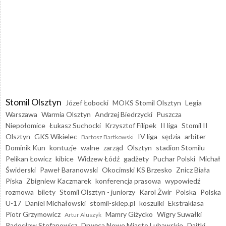
Stomil Olsztyn
Józef Łobocki
MOKS Stomil Olsztyn
Legia
Warszawa
Warmia Olsztyn
Andrzej Biedrzycki
Puszcza
Niepołomice
Łukasz Suchocki
Krzysztof Filipek
II liga
Stomil II
Olsztyn
GKS Wikielec
IV liga
sędzia
arbiter
Bartosz Bartkowski
Dominik Kun
kontuzje
walne
zarząd
Olsztyn
stadion Stomilu
Pelikan Łowicz
kibice
Widzew Łódź
gadżety
Puchar Polski
Michał
Świderski
Paweł Baranowski
Okocimski KS Brzesko
Znicz Biała
Piska
Zbigniew Kaczmarek
konferencja prasowa
wypowiedź
rozmowa
bilety
Stomil Olsztyn - juniorzy
Karol Żwir
Polska
Polska
U-17
Daniel Michałowski
stomil-sklep.pl
koszulki
Ekstraklasa
Piotr Grzymowicz
Mamry Giżycko
Wigry Suwałki
Artur Aluszyk
Radosław Stefanowicz
Drwęca Nowe Miasto Lubawskie
Dajtki