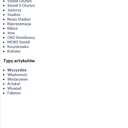
Stomil Olsztyn
Stomil II Olsztyn
Juniorzy
Stadion
Nowy Stadion
Reprezentacja
Kibice
Inne
OKS Stomilowcy
MOKS Stomil
Koszykówka
Kobiety
Typy artykułów
Wszystkie
Wiadomość
Wydarzenie
Artykuł
Wywiad
Felieton