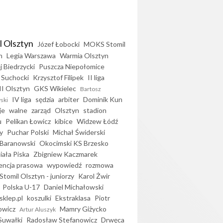
l Olsztyn
Józef Łobocki
MOKS Stomil
n
Legia Warszawa
Warmia Olsztyn
j Biedrzycki
Puszcza Niepołomice
 Suchocki
Krzysztof Filipek
II liga
II Olsztyn
GKS Wikielec
Bartosz
IV liga
sędzia
arbiter
Dominik Kun
ski
je
walne
zarząd
Olsztyn
stadion
u
Pelikan Łowicz
kibice
Widzew Łódź
y
Puchar Polski
Michał Świderski
Baranowski
Okocimski KS Brzesko
iała Piska
Zbigniew Kaczmarek
encja prasowa
wypowiedź
rozmowa
Stomil Olsztyn - juniorzy
Karol Żwir
Polska U-17
Daniel Michałowski
sklep.pl
koszulki
Ekstraklasa
Piotr
owicz
Mamry Giżycko
Artur Aluszyk
Suwałki
Radosław Stefanowicz
Drwęca