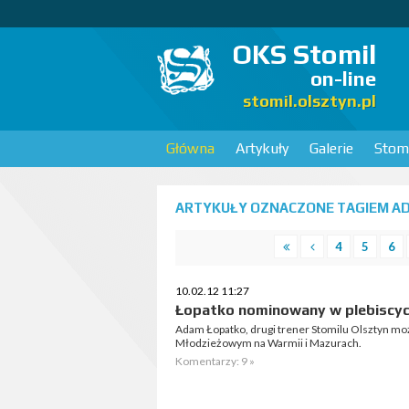
OKS Stomil
on-line
stomil.olsztyn.pl
Główna
Artykuły
Galerie
Stomi
ARTYKUŁY OZNACZONE TAGIEM AD
4
5
6
10.02.12 11:27
Łopatko nominowany w plebiscy
Adam Łopatko, drugi trener Stomilu Olsztyn m
Młodzieżowym na Warmii i Mazurach.
Komentarzy: 9 »