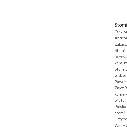
Stomi
Olszty
Andrze
Łukasz
Stomil 
Bartkow
kontuz
Stomil
gadżet
Paweł 
Znicz B
konfer
bilety
Polska
stomil-
Grzym
Wigry 