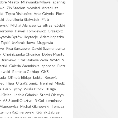
bre Miasto
Mławianka Mława
sparingi
ewo
Zin Stadion
wywiad
Arkadiusz
ki
Tęcza Biskupiec
Arka Gdynia
Piotr
cki
Jagiellonia Białystok
Piotr
ewski
Michał Alancewicz
ultras
Łódzki
portowy
Paweł Tomkiewicz
Grzegorz
Bytovia Bytów
licytacje
Adam Łopatko
 Ząbki
Jeziorak Iława
Mrągowia
wo
Pisa Barczewo
Dawid Szymonowicz
y
Chojniczanka Chojnice
Dobre Miasto
 Braniewo
Stal Stalowa Wola
WMZPN
artki
Galeria Warmińska
sponsor
Piotr
kowski
Rominta Gołdap
GKS
uda
Olimpia Elbląg
Łukta
Resovia
iec
I liga
Ultra(S)tomiL
treningi
Miedź
a
GKS Tychy
Wisła Płock
III liga
 Kielce
Lechia Gdańsk
Stomil Olsztyn -
y
AS Stomil Olsztyn
R-Gol
terminarz
Alancewicz
Michał Glanowski
Tomasz
Szymon Kaźmierowski
Górnik Zabrze
ie Lubin
Arkadiusz Czarnecki
Orange