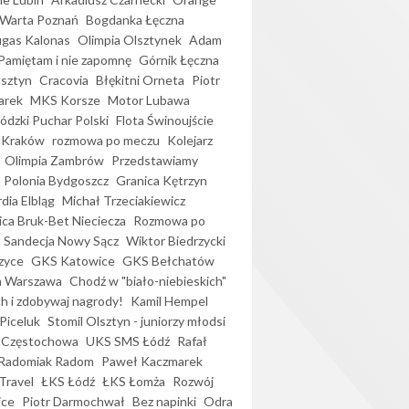
Warta Poznań
Bogdanka Łęczna
gas Kalonas
Olimpia Olsztynek
Adam
Pamiętam i nie zapomnę
Górnik Łęczna
lsztyn
Cracovia
Błękitni Orneta
Piotr
arek
MKS Korsze
Motor Lubawa
dzki Puchar Polski
Flota Świnoujście
 Kraków
rozmowa po meczu
Kolejarz
Olimpia Zambrów
Przedstawiamy
Polonia Bydgoszcz
Granica Kętrzyn
dia Elbląg
Michał Trzeciakiewicz
ica Bruk-Bet Nieciecza
Rozmowa po
Sandecja Nowy Sącz
Wiktor Biedrzycki
zyce
GKS Katowice
GKS Bełchatów
a Warszawa
Chodź w "biało-niebieskich"
h i zdobywaj nagrody!
Kamil Hempel
Piceluk
Stomil Olsztyn - juniorzy młodsi
 Częstochowa
UKS SMS Łódź
Rafał
Radomiak Radom
Paweł Kaczmarek
Travel
ŁKS Łódź
ŁKS Łomża
Rozwój
ice
Piotr Darmochwał
Bez napinki
Odra