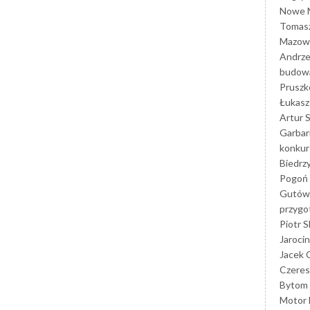
Nowe M
Tomasz
Mazowi
Andrze
budowa
Prusz
Łukasz 
Artur 
Garbar
konkur
Biedrz
Pogoń 
Gutów
przyg
Piotr S
Jarocin
Jacek 
Czeres
Bytom
Motor 