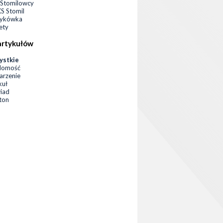
Stomilowcy
 Stomil
zykówka
ety
artykułów
ystkie
domość
rzenie
kuł
iad
eton