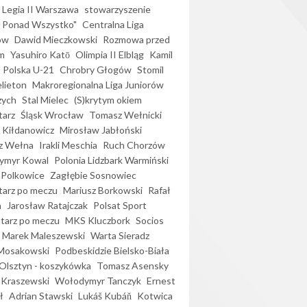
Legia II Warszawa
stowarzyszenie
l Ponad Wszystko"
Centralna Liga
ów
Dawid Mieczkowski
Rozmowa przed
m
Yasuhiro Katō
Olimpia II Elbląg
Kamil
Polska U-21
Chrobry Głogów
Stomil
elieton
Makroregionalna Liga Juniorów
zych
Stal Mielec
(S)krytym okiem
arz
Śląsk Wrocław
Tomasz Wełnicki
 Kiłdanowicz
Mirosław Jabłoński
z Wełna
Irakli Meschia
Ruch Chorzów
ymyr Kowal
Polonia Lidzbark Warmiński
 Polkowice
Zagłębie Sosnowiec
arz po meczu
Mariusz Borkowski
Rafał
a
Jarosław Ratajczak
Polsat Sport
arz po meczu
MKS Kluczbork
Socios
Marek Maleszewski
Warta Sieradz
Mosakowski
Podbeskidzie Bielsko-Biała
 Olsztyn - koszykówka
Tomasz Asensky
 Kraszewski
Wołodymyr Tanczyk
Ernest
ł
Adrian Stawski
Lukáš Kubáň
Kotwica