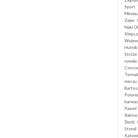
Sport
Mindau
Zejer
Naki O
Klepcz
Wojewó
Hutnik
Stróże
rywala
Concor
Termal
meczu
Bartos
Poloni
barwac
Paweł 
Raków
Śledź
Stomil 
Katow