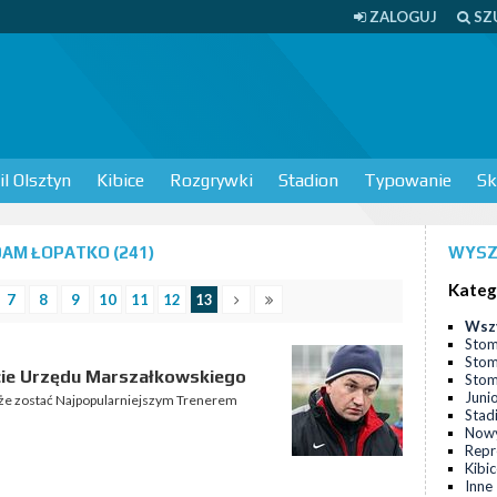
ZALOGUJ
SZ
l Olsztyn
Kibice
Rozgrywki
Stadion
Typowanie
Sk
AM ŁOPATKO (241)
WYSZ
Kateg
7
8
9
10
11
12
13
Wsz
Stom
Stom
cie Urzędu Marszałkowskiego
Stomi
Juni
oże zostać Najpopularniejszym Trenerem
Stad
Nowy
Repr
Kibi
Inne