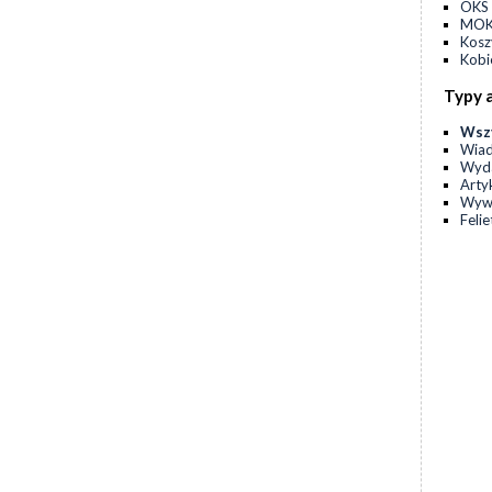
OKS 
MOKS
Kos
Kobi
Typy 
Wsz
Wia
Wyda
Arty
Wyw
Feli