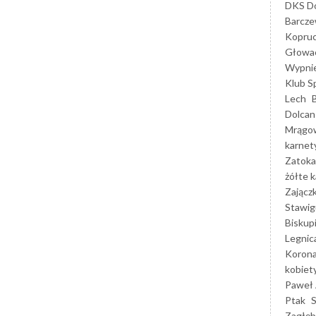
DKS Do
Barcz
Kopruc
Głowa
Wypni
Klub S
Lech
Dolcan
Mrągo
karnet
Zatoka
żółte k
Zającz
Stawig
Biskup
Legnic
Korona
kobiet
Paweł 
Ptak
Zagłęb