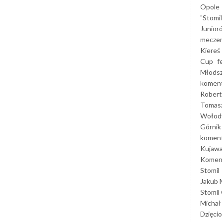
Opole
"Stomi
Junior
mecze
Kiereś
Cup
f
Młods
koment
Robert
Tomas
Wołod
Górnik
koment
Kujaw
Koment
Stomil
Jakub 
Stomil
Michał
Dzięcio