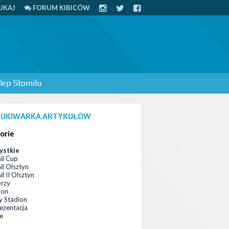
UKAJ
FORUM KIBICÓW
lep Stomilu
UKIWARKA ARTYKUŁÓW
orie
ystkie
il Cup
il Olsztyn
l II Olsztyn
orzy
ion
 Stadion
ezentacja
ce