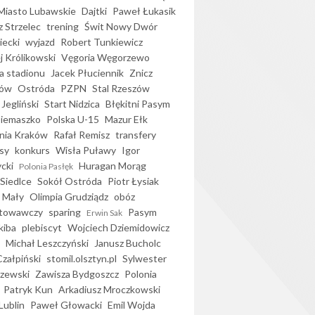
iasto Lubawskie
Dajtki
Paweł Łukasik
 Strzelec
trening
Świt Nowy Dwór
ecki
wyjazd
Robert Tunkiewicz
j Królikowski
Vęgoria Węgorzewo
 stadionu
Jacek Płuciennik
Znicz
ków
Ostróda
PZPN
Stal Rzeszów
Jegliński
Start Nidzica
Błękitni Pasym
Siemaszko
Polska U-15
Mazur Ełk
nia Kraków
Rafał Remisz
transfery
sy
konkurs
Wisła Puławy
Igor
ycki
Huragan Morąg
Polonia Pasłęk
Siedlce
Sokół Ostróda
Piotr Łysiak
 Mały
Olimpia Grudziądz
obóz
otowawczy
sparing
Pasym
Erwin Sak
kiba
plebiscyt
Wojciech Dziemidowicz
Michał Leszczyński
Janusz Bucholc
Czałpiński
stomil.olsztyn.pl
Sylwester
zewski
Zawisza Bydgoszcz
Polonia
Patryk Kun
Arkadiusz Mroczkowski
Lublin
Paweł Głowacki
Emil Wojda