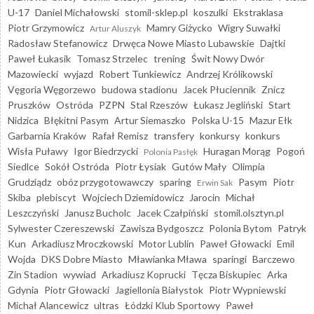
U-17
Daniel Michałowski
stomil-sklep.pl
koszulki
Ekstraklasa
Piotr Grzymowicz
Mamry Giżycko
Wigry Suwałki
Artur Aluszyk
Radosław Stefanowicz
Drwęca Nowe Miasto Lubawskie
Dajtki
Paweł Łukasik
Tomasz Strzelec
trening
Świt Nowy Dwór
Mazowiecki
wyjazd
Robert Tunkiewicz
Andrzej Królikowski
Vęgoria Węgorzewo
budowa stadionu
Jacek Płuciennik
Znicz
Pruszków
Ostróda
PZPN
Stal Rzeszów
Łukasz Jegliński
Start
Nidzica
Błękitni Pasym
Artur Siemaszko
Polska U-15
Mazur Ełk
Garbarnia Kraków
Rafał Remisz
transfery
konkursy
konkurs
Wisła Puławy
Igor Biedrzycki
Huragan Morąg
Pogoń
Polonia Pasłęk
Siedlce
Sokół Ostróda
Piotr Łysiak
Gutów Mały
Olimpia
Grudziądz
obóz przygotowawczy
sparing
Pasym
Piotr
Erwin Sak
Skiba
plebiscyt
Wojciech Dziemidowicz
Jarocin
Michał
Leszczyński
Janusz Bucholc
Jacek Czałpiński
stomil.olsztyn.pl
Sylwester Czereszewski
Zawisza Bydgoszcz
Polonia Bytom
Patryk
Kun
Arkadiusz Mroczkowski
Motor Lublin
Paweł Głowacki
Emil
Wojda
DKS Dobre Miasto
Mławianka Mława
sparingi
Barczewo
Zin Stadion
wywiad
Arkadiusz Koprucki
Tęcza Biskupiec
Arka
Gdynia
Piotr Głowacki
Jagiellonia Białystok
Piotr Wypniewski
Michał Alancewicz
ultras
Łódzki Klub Sportowy
Paweł