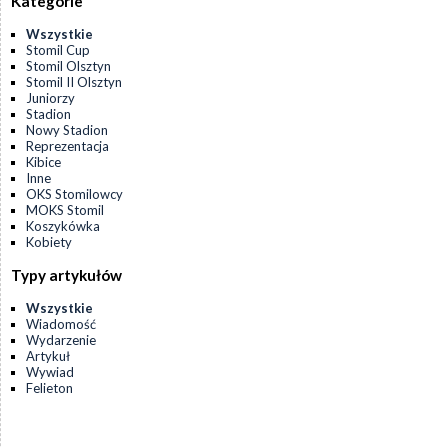
Kategorie
Wszystkie
Stomil Cup
Stomil Olsztyn
Stomil II Olsztyn
Juniorzy
Stadion
Nowy Stadion
Reprezentacja
Kibice
Inne
OKS Stomilowcy
MOKS Stomil
Koszykówka
Kobiety
Typy artykułów
Wszystkie
Wiadomość
Wydarzenie
Artykuł
Wywiad
Felieton