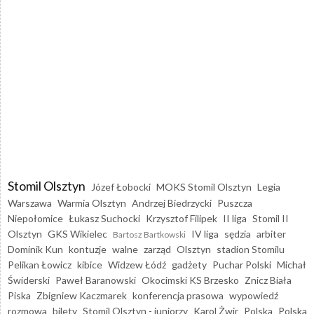
Stomil Olsztyn
Józef Łobocki
MOKS Stomil Olsztyn
Legia
Warszawa
Warmia Olsztyn
Andrzej Biedrzycki
Puszcza
Niepołomice
Łukasz Suchocki
Krzysztof Filipek
II liga
Stomil II
Olsztyn
GKS Wikielec
IV liga
sędzia
arbiter
Bartosz Bartkowski
Dominik Kun
kontuzje
walne
zarząd
Olsztyn
stadion Stomilu
Pelikan Łowicz
kibice
Widzew Łódź
gadżety
Puchar Polski
Michał
Świderski
Paweł Baranowski
Okocimski KS Brzesko
Znicz Biała
Piska
Zbigniew Kaczmarek
konferencja prasowa
wypowiedź
rozmowa
bilety
Stomil Olsztyn - juniorzy
Karol Żwir
Polska
Polska