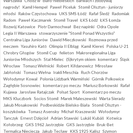
Warszawa
Chodź w "biało-niebieskich" barwach i zdobywaj
nagrody!
Kamil Hempel
Paweł Piceluk
Stomil Olsztyn - juniorzy
młodsi
Raków Częstochowa
UKS SMS Łódź
Rafał Śledź
Radomiak
Radom
Paweł Kaczmarek
Stomil Travel
ŁKS Łódź
ŁKS Łomża
Rozwój Katowice
Piotr Darmochwał
Bez napinki
Odra Opole
Legia II Warszawa
stowarzyszenie "Stomil Ponad Wszystko"
Centralna Liga Juniorów
Dawid Mieczkowski
Rozmowa przed
meczem
Yasuhiro Katō
Olimpia II Elbląg
Kamil Kiereś
Polska U-21
Chrobry Głogów
Stomil Cup
felieton
Makroregionalna Liga
Juniorów Młodszych
Stal Mielec
(S)krytym okiem
komentarz
Śląsk
Wrocław
Tomasz Wełnicki
Robert Kiłdanowicz
Mirosław
Jabłoński
Tomasz Wełna
Irakli Meschia
Ruch Chorzów
Wołodymyr Kowal
Polonia Lidzbark Warmiński
Górnik Polkowice
Zagłębie Sosnowiec
komentarz po meczu
Mariusz Borkowski
Rafał
Kujawa
Jarosław Ratajczak
Polsat Sport
Komentarz po meczu
MKS Kluczbork
Socios Stomil
Marek Maleszewski
Warta Sieradz
Jakub Mosakowski
Podbeskidzie Bielsko-Biała
Stomil Olsztyn -
koszykówka
Tomasz Asensky
Michał Kraszewski
Wołodymyr
Tanczyk
Ernest Dzięcioł
Adrian Stawski
Lukáš Kubáň
Kotwica
Kołobrzeg
GKS 1962 Jastrzębie
GKS Jastrzębie
Bruk-Bet
Termalica Nieciecza
Jakub Tecław
KKS 1925 Kalisz
Szymon