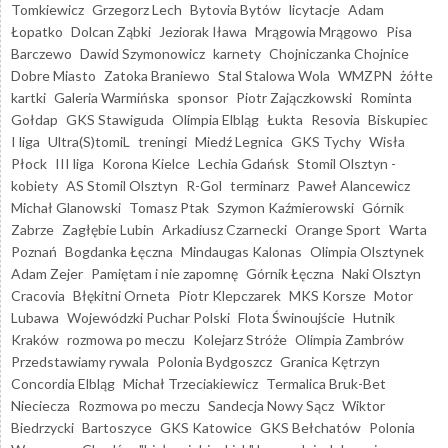
Tomkiewicz
Grzegorz Lech
Bytovia Bytów
licytacje
Adam
Łopatko
Dolcan Ząbki
Jeziorak Iława
Mrągowia Mrągowo
Pisa
Barczewo
Dawid Szymonowicz
karnety
Chojniczanka Chojnice
Dobre Miasto
Zatoka Braniewo
Stal Stalowa Wola
WMZPN
żółte
kartki
Galeria Warmińska
sponsor
Piotr Zajączkowski
Rominta
Gołdap
GKS Stawiguda
Olimpia Elbląg
Łukta
Resovia
Biskupiec
I liga
Ultra(S)tomiL
treningi
Miedź Legnica
GKS Tychy
Wisła
Płock
III liga
Korona Kielce
Lechia Gdańsk
Stomil Olsztyn -
kobiety
AS Stomil Olsztyn
R-Gol
terminarz
Paweł Alancewicz
Michał Glanowski
Tomasz Ptak
Szymon Kaźmierowski
Górnik
Zabrze
Zagłębie Lubin
Arkadiusz Czarnecki
Orange Sport
Warta
Poznań
Bogdanka Łęczna
Mindaugas Kalonas
Olimpia Olsztynek
Adam Zejer
Pamiętam i nie zapomnę
Górnik Łęczna
Naki Olsztyn
Cracovia
Błękitni Orneta
Piotr Klepczarek
MKS Korsze
Motor
Lubawa
Wojewódzki Puchar Polski
Flota Świnoujście
Hutnik
Kraków
rozmowa po meczu
Kolejarz Stróże
Olimpia Zambrów
Przedstawiamy rywala
Polonia Bydgoszcz
Granica Kętrzyn
Concordia Elbląg
Michał Trzeciakiewicz
Termalica Bruk-Bet
Nieciecza
Rozmowa po meczu
Sandecja Nowy Sącz
Wiktor
Biedrzycki
Bartoszyce
GKS Katowice
GKS Bełchatów
Polonia