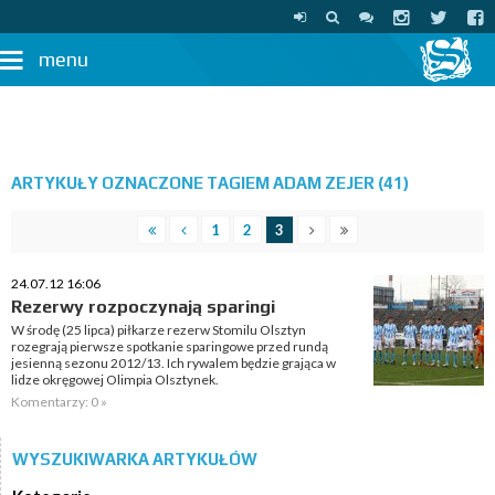
menu
ARTYKUŁY OZNACZONE TAGIEM ADAM ZEJER (41)
1
2
3
24.07.12 16:06
Rezerwy rozpoczynają sparingi
W środę (25 lipca) piłkarze rezerw Stomilu Olsztyn
rozegrają pierwsze spotkanie sparingowe przed rundą
jesienną sezonu 2012/13. Ich rywalem będzie grająca w
lidze okręgowej Olimpia Olsztynek.
Komentarzy: 0 »
WYSZUKIWARKA ARTYKUŁÓW