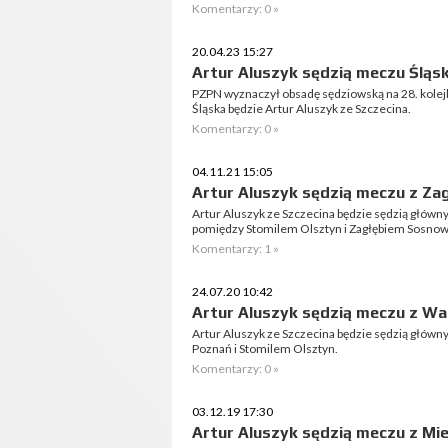
Komentarzy: 0 »
20.04.23 15:27
Artur Aluszyk sędzią meczu Śląsk
PZPN wyznaczył obsadę sędziowską na 28. kolejk
Śląska będzie Artur Aluszyk ze Szczecina.
Komentarzy: 0 »
04.11.21 15:05
Artur Aluszyk sędzią meczu z Za
Artur Aluszyk ze Szczecina będzie sędzią główn
pomiędzy Stomilem Olsztyn i Zagłębiem Sosnow
Komentarzy: 1 »
24.07.20 10:42
Artur Aluszyk sędzią meczu z W
Artur Aluszyk ze Szczecina będzie sędzią głów
Poznań i Stomilem Olsztyn.
Komentarzy: 0 »
03.12.19 17:30
Artur Aluszyk sędzią meczu z Mie