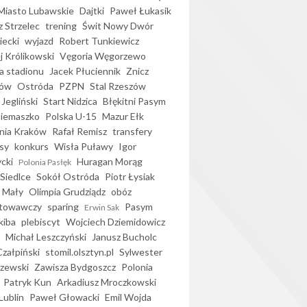
iasto Lubawskie
Dajtki
Paweł Łukasik
 Strzelec
trening
Świt Nowy Dwór
ecki
wyjazd
Robert Tunkiewicz
j Królikowski
Vęgoria Węgorzewo
 stadionu
Jacek Płuciennik
Znicz
ków
Ostróda
PZPN
Stal Rzeszów
Jegliński
Start Nidzica
Błękitni Pasym
Siemaszko
Polska U-15
Mazur Ełk
nia Kraków
Rafał Remisz
transfery
sy
konkurs
Wisła Puławy
Igor
ycki
Huragan Morąg
Polonia Pasłęk
Siedlce
Sokół Ostróda
Piotr Łysiak
 Mały
Olimpia Grudziądz
obóz
otowawczy
sparing
Pasym
Erwin Sak
kiba
plebiscyt
Wojciech Dziemidowicz
Michał Leszczyński
Janusz Bucholc
Czałpiński
stomil.olsztyn.pl
Sylwester
zewski
Zawisza Bydgoszcz
Polonia
Patryk Kun
Arkadiusz Mroczkowski
Lublin
Paweł Głowacki
Emil Wojda