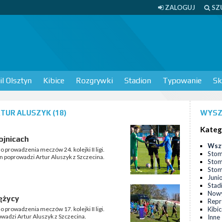
ZALOGUJ
SZ
l Olsztyn
Kibice
Rozgrywki
Stadion
Typowanie
Sk
TUR ALUSZYK (18)
WYSZ
Kateg
ojnicach
Wsz
 prowadzenia meczów 24. kolejki II ligi.
Stom
n poprowadzi Artur Aluszyk z Szczecina.
Stom
Stomi
Juni
Stad
Nowy
ężycy
Repr
 prowadzenia meczów 17. kolejki II ligi.
Kibi
owadzi Artur Aluszyk z Szczecina.
Inne