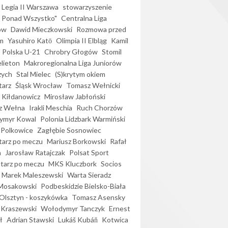
Legia II Warszawa
stowarzyszenie
l Ponad Wszystko"
Centralna Liga
ów
Dawid Mieczkowski
Rozmowa przed
m
Yasuhiro Katō
Olimpia II Elbląg
Kamil
Polska U-21
Chrobry Głogów
Stomil
elieton
Makroregionalna Liga Juniorów
zych
Stal Mielec
(S)krytym okiem
arz
Śląsk Wrocław
Tomasz Wełnicki
 Kiłdanowicz
Mirosław Jabłoński
z Wełna
Irakli Meschia
Ruch Chorzów
ymyr Kowal
Polonia Lidzbark Warmiński
 Polkowice
Zagłębie Sosnowiec
arz po meczu
Mariusz Borkowski
Rafał
a
Jarosław Ratajczak
Polsat Sport
arz po meczu
MKS Kluczbork
Socios
Marek Maleszewski
Warta Sieradz
Mosakowski
Podbeskidzie Bielsko-Biała
 Olsztyn - koszykówka
Tomasz Asensky
 Kraszewski
Wołodymyr Tanczyk
Ernest
ł
Adrian Stawski
Lukáš Kubáň
Kotwica