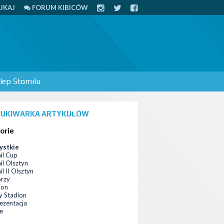
UKAJ
FORUM KIBICÓW
lep Stomilu
UKIWARKA ARTYKUŁÓW
orie
ystkie
il Cup
il Olsztyn
l II Olsztyn
orzy
ion
 Stadion
ezentacja
ce