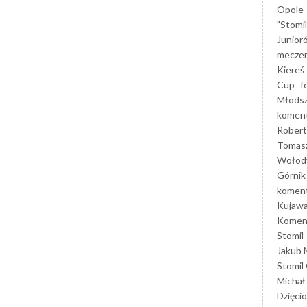
Opole
"Stomi
Junior
mecze
Kiereś
Cup
f
Młods
koment
Robert
Tomas
Wołod
Górnik
koment
Kujaw
Koment
Stomil
Jakub 
Stomil
Michał
Dzięcio