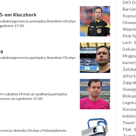
DKS Do
Barcz
KS-em Kluczbork
Kopruc
m sobotniego meczu pomiędzy Stomilem Olsztyn
Głowa
godzinie 17:00.
Wypni
Klub S
Lech
Dolcan
ką
Mrągo
m sobotniego meczu pomiędzy Stomilem Olsztyn
karnet
Zatoka
żółte k
Zającz
Stawig
ym sobotnie (9 marca) spotkania pomiędzy
Biskup
znie się o godzinie 15:00.
Legnic
Korona
kobiet
Paweł 
Ptak
o meczu Stomilu Olsztyn z Polonią Bytom.
Zagłęb