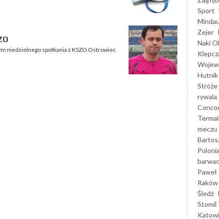
Sport
Mindau
Zejer
SZO
Naki O
nym niedzielnego spotkania z KSZO Ostrowiec
Klepcz
Wojewó
Hutnik
Stróże
rywala
Concor
Termal
meczu
Bartos
Poloni
barwac
Paweł 
Raków
Śledź
Stomil 
Katow