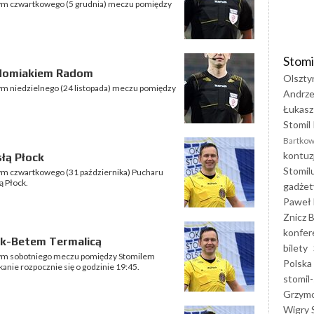
wnym czwartkowego (5 grudnia) meczu pomiędzy
Stomi
adomiakiem Radom
Olszty
nym niedzielnego (24 listopada) meczu pomiędzy
Andrze
Łukasz
Stomil 
Bartkow
kontuz
łą Płock
Stomil
nym czwartkowego (31 października) Pucharu
ą Płock.
gadżet
Paweł 
Znicz B
konfer
uk-Betem Termalicą
bilety
wnym sobotniego meczu pomiędzy Stomilem
Polska
anie rozpocznie się o godzinie 19:45.
stomil-
Grzym
Wigry 