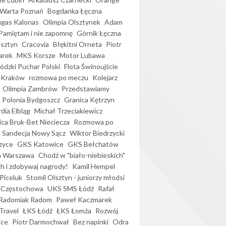
Warta Poznań
Bogdanka Łęczna
gas Kalonas
Olimpia Olsztynek
Adam
Pamiętam i nie zapomnę
Górnik Łęczna
lsztyn
Cracovia
Błękitni Orneta
Piotr
arek
MKS Korsze
Motor Lubawa
dzki Puchar Polski
Flota Świnoujście
 Kraków
rozmowa po meczu
Kolejarz
Olimpia Zambrów
Przedstawiamy
Polonia Bydgoszcz
Granica Kętrzyn
dia Elbląg
Michał Trzeciakiewicz
ica Bruk-Bet Nieciecza
Rozmowa po
Sandecja Nowy Sącz
Wiktor Biedrzycki
zyce
GKS Katowice
GKS Bełchatów
a Warszawa
Chodź w "biało-niebieskich"
h i zdobywaj nagrody!
Kamil Hempel
Piceluk
Stomil Olsztyn - juniorzy młodsi
 Częstochowa
UKS SMS Łódź
Rafał
Radomiak Radom
Paweł Kaczmarek
Travel
ŁKS Łódź
ŁKS Łomża
Rozwój
ice
Piotr Darmochwał
Bez napinki
Odra