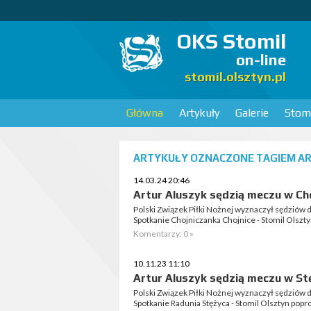
OKS Stomil
on-line
stomil.olsztyn.pl
Główna
Artykuły
Galerie
Stomi
ARTYKUŁY OZNACZONE TAGIEM AR
14.03.24 20:46
Artur Aluszyk sędzią meczu w Ch
Polski Związek Piłki Nożnej wyznaczył sędziów do
Spotkanie Chojniczanka Chojnice - Stomil Olszty
Komentarzy: 0 »
10.11.23 11:10
Artur Aluszyk sędzią meczu w St
Polski Związek Piłki Nożnej wyznaczył sędziów do
Spotkanie Radunia Stężyca - Stomil Olsztyn popr