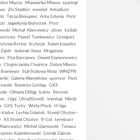
bre Miasto
Mławianka Mława
sparingi
ewo
Zin Stadion
wywiad
Arkadiusz
ki
Tęcza Biskupiec
Arka Gdynia
Piotr
cki
Jagiellonia Białystok
Piotr
ewski
Michał Alancewicz
ultras
Łódzki
portowy
Paweł Tomkiewicz
Grzegorz
Bytovia Bytów
licytacje
Adam Łopatko
 Ząbki
Jeziorak Iława
Mrągowia
wo
Pisa Barczewo
Dawid Szymonowicz
y
Chojniczanka Chojnice
Dobre Miasto
 Braniewo
Stal Stalowa Wola
WMZPN
artki
Galeria Warmińska
sponsor
Piotr
kowski
Rominta Gołdap
GKS
uda
Olimpia Elbląg
Łukta
Resovia
iec
I liga
Ultra(S)tomiL
treningi
Miedź
a
GKS Tychy
Wisła Płock
III liga
 Kielce
Lechia Gdańsk
Stomil Olsztyn -
y
AS Stomil Olsztyn
R-Gol
terminarz
Alancewicz
Michał Glanowski
Tomasz
Szymon Kaźmierowski
Górnik Zabrze
ie Lubin
Arkadiusz Czarnecki
Orange