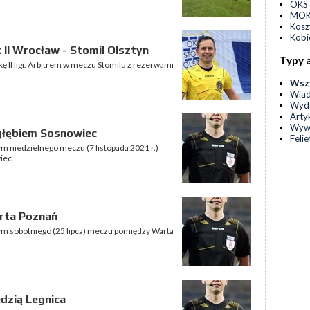
OKS 
MOKS
Kos
Kobi
 II Wrocław - Stomil Olsztyn
Typy 
ę II ligi. Arbitrem w meczu Stomilu z rezerwami
Wsz
Wia
Wyda
Arty
Wyw
głębiem Sosnowiec
Feli
ym niedzielnego meczu (7 listopada 2021 r.)
iec.
arta Poznań
nym sobotniego (25 lipca) meczu pomiędzy Warta
dzią Legnica