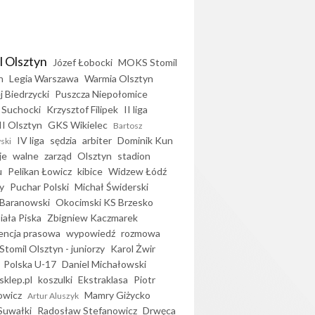
l Olsztyn
Józef Łobocki
MOKS Stomil
n
Legia Warszawa
Warmia Olsztyn
j Biedrzycki
Puszcza Niepołomice
 Suchocki
Krzysztof Filipek
II liga
II Olsztyn
GKS Wikielec
Bartosz
IV liga
sędzia
arbiter
Dominik Kun
ski
je
walne
zarząd
Olsztyn
stadion
u
Pelikan Łowicz
kibice
Widzew Łódź
y
Puchar Polski
Michał Świderski
Baranowski
Okocimski KS Brzesko
iała Piska
Zbigniew Kaczmarek
encja prasowa
wypowiedź
rozmowa
Stomil Olsztyn - juniorzy
Karol Żwir
Polska U-17
Daniel Michałowski
sklep.pl
koszulki
Ekstraklasa
Piotr
owicz
Mamry Giżycko
Artur Aluszyk
Suwałki
Radosław Stefanowicz
Drwęca