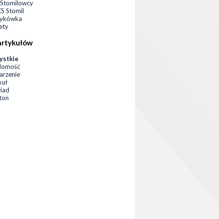
Stomilowcy
 Stomil
zykówka
ety
artykułów
ystkie
domość
rzenie
kuł
iad
eton