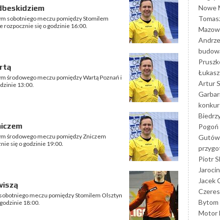
Nowe M
odbeskidziem
Tomasz
wnym sobotniego meczu pomiędzy Stomilem
e rozpocznie się o godzinie 16:00.
Mazowi
Andrze
budowa
Prusz
rtą
Łukasz 
wnym środowego meczu pomiędzy Wartą Poznań i
Artur 
dzinie 13:00.
Garbar
konkur
Biedrz
niczem
Pogoń 
ównym środowego meczu pomiędzy Zniczem
Gutów
ie się o godzinie 19:00.
przyg
Piotr S
Jarocin
Jacek 
wiszą
Czeres
m sobotniego meczu pomiędzy Stomilem Olsztyn
Bytom
 godzinie 18:00.
Motor 