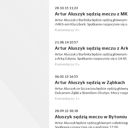
28.10.15 11:23
Artur Aluszyk sędzią meczu z M
Artur Aluszyk z Barlinka będzie sędzią główny
i MKS-em Kluczbork. Spotkanie rozpocznie się o 
Komentarzy: 0 »
21.08.14 10:57
Artur Aluszyk sędzią meczu z Ar
Artur Aluszyk z Barlinka będzie sędzią główny
a Arką Gdynia. Spotkanie rozpocznie się o 14:45.
Komentarzy: 0 »
06.03.13 16:55
Artur Aluszyk sędzią w Ząbkach
Artur Aluszyk ze Szczecina będzie sędzią główn
Dolcanem Ząbki a Stomilem Olsztyn. Mecz rozpoc
Komentarzy: 1 »
28.09.12 18:18
Aluszyk sędzią meczu w Bytomiu
Artur Aluszyk będzie sędzią głównym sobotnieg
Spotkanie rozpocznie się o godzinie 17:00.