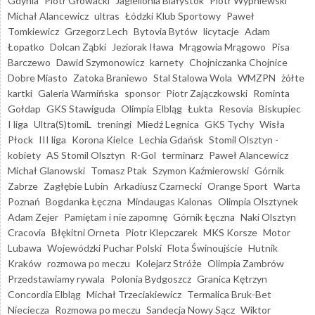
Gdynia
Piotr Głowacki
Jagiellonia Białystok
Piotr Wypniewski
Michał Alancewicz
ultras
Łódzki Klub Sportowy
Paweł
Tomkiewicz
Grzegorz Lech
Bytovia Bytów
licytacje
Adam
Łopatko
Dolcan Ząbki
Jeziorak Iława
Mrągowia Mrągowo
Pisa
Barczewo
Dawid Szymonowicz
karnety
Chojniczanka Chojnice
Dobre Miasto
Zatoka Braniewo
Stal Stalowa Wola
WMZPN
żółte
kartki
Galeria Warmińska
sponsor
Piotr Zajączkowski
Rominta
Gołdap
GKS Stawiguda
Olimpia Elbląg
Łukta
Resovia
Biskupiec
I liga
Ultra(S)tomiL
treningi
Miedź Legnica
GKS Tychy
Wisła
Płock
III liga
Korona Kielce
Lechia Gdańsk
Stomil Olsztyn -
kobiety
AS Stomil Olsztyn
R-Gol
terminarz
Paweł Alancewicz
Michał Glanowski
Tomasz Ptak
Szymon Kaźmierowski
Górnik
Zabrze
Zagłębie Lubin
Arkadiusz Czarnecki
Orange Sport
Warta
Poznań
Bogdanka Łęczna
Mindaugas Kalonas
Olimpia Olsztynek
Adam Zejer
Pamiętam i nie zapomnę
Górnik Łęczna
Naki Olsztyn
Cracovia
Błękitni Orneta
Piotr Klepczarek
MKS Korsze
Motor
Lubawa
Wojewódzki Puchar Polski
Flota Świnoujście
Hutnik
Kraków
rozmowa po meczu
Kolejarz Stróże
Olimpia Zambrów
Przedstawiamy rywala
Polonia Bydgoszcz
Granica Kętrzyn
Concordia Elbląg
Michał Trzeciakiewicz
Termalica Bruk-Bet
Nieciecza
Rozmowa po meczu
Sandecja Nowy Sącz
Wiktor