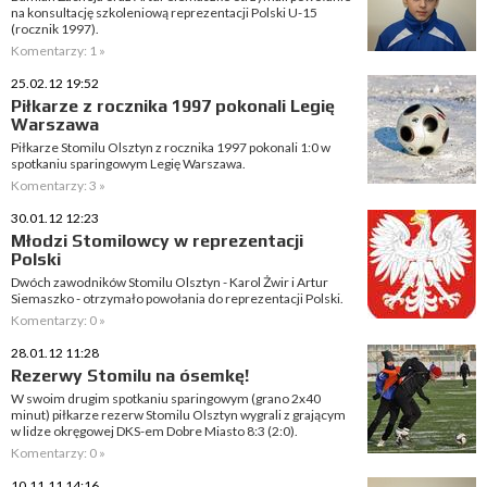
na konsultację szkoleniową reprezentacji Polski U-15
(rocznik 1997).
Komentarzy: 1 »
25.02.12 19:52
Piłkarze z rocznika 1997 pokonali Legię
Warszawa
Piłkarze Stomilu Olsztyn z rocznika 1997 pokonali 1:0 w
spotkaniu sparingowym Legię Warszawa.
Komentarzy: 3 »
30.01.12 12:23
Młodzi Stomilowcy w reprezentacji
Polski
Dwóch zawodników Stomilu Olsztyn - Karol Żwir i Artur
Siemaszko - otrzymało powołania do reprezentacji Polski.
Komentarzy: 0 »
28.01.12 11:28
Rezerwy Stomilu na ósemkę!
W swoim drugim spotkaniu sparingowym (grano 2x40
minut) piłkarze rezerw Stomilu Olsztyn wygrali z grającym
w lidze okręgowej DKS-em Dobre Miasto 8:3 (2:0).
Komentarzy: 0 »
10.11.11 14:16