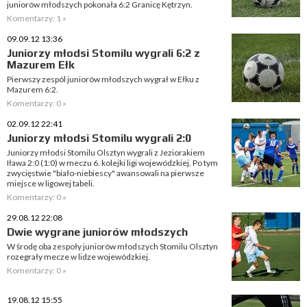
juniorów młodszych pokonała 6:2 Granicę Kętrzyn.
Komentarzy: 1 »
09.09.12 13:36
Juniorzy młodsi Stomilu wygrali 6:2 z
Mazurem Ełk
Pierwszy zespól juniorów młodszych wygrał w Ełku z
Mazurem 6:2.
Komentarzy: 0 »
02.09.12 22:41
Juniorzy młodsi Stomilu wygrali 2:0
Juniorzy młodsi Stomilu Olsztyn wygrali z Jeziorakiem
Iława 2:0 (1:0) w meczu 6. kolejki ligi wojewódzkiej. Po tym
zwycięstwie "biało-niebiescy" awansowali na pierwsze
miejsce w ligowej tabeli.
Komentarzy: 0 »
29.08.12 22:08
Dwie wygrane juniorów młodszych
W środę oba zespoły juniorów młodszych Stomilu Olsztyn
rozegrały mecze w lidze wojewódzkiej.
Komentarzy: 0 »
19.08.12 15:55