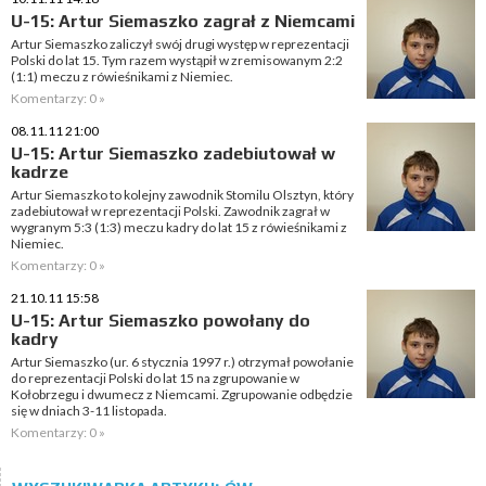
U-15: Artur Siemaszko zagrał z Niemcami
Artur Siemaszko zaliczył swój drugi występ w reprezentacji
Polski do lat 15. Tym razem wystąpił w zremisowanym 2:2
(1:1) meczu z rówieśnikami z Niemiec.
Komentarzy: 0 »
08.11.11 21:00
U-15: Artur Siemaszko zadebiutował w
kadrze
Artur Siemaszko to kolejny zawodnik Stomilu Olsztyn, który
zadebiutował w reprezentacji Polski. Zawodnik zagrał w
wygranym 5:3 (1:3) meczu kadry do lat 15 z rówieśnikami z
Niemiec.
Komentarzy: 0 »
21.10.11 15:58
U-15: Artur Siemaszko powołany do
kadry
Artur Siemaszko (ur. 6 stycznia 1997 r.) otrzymał powołanie
do reprezentacji Polski do lat 15 na zgrupowanie w
Kołobrzegu i dwumecz z Niemcami. Zgrupowanie odbędzie
się w dniach 3-11 listopada.
Komentarzy: 0 »