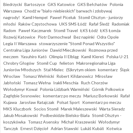
Biedrzycki
Bartoszyce
GKS Katowice
GKS Bełchatów
Polonia
Warszawa
Chodź w "biało-niebieskich" barwach i zdobywaj
nagrody!
Kamil Hempel
Paweł Piceluk
Stomil Olsztyn - juniorzy
młodsi
Raków Częstochowa
UKS SMS Łódź
Rafał Śledź
Radomiak
Radom
Paweł Kaczmarek
Stomil Travel
ŁKS Łódź
ŁKS Łomża
Rozwój Katowice
Piotr Darmochwał
Bez napinki
Odra Opole
Legia II Warszawa
stowarzyszenie "Stomil Ponad Wszystko"
Centralna Liga Juniorów
Dawid Mieczkowski
Rozmowa przed
meczem
Yasuhiro Katō
Olimpia II Elbląg
Kamil Kiereś
Polska U-21
Chrobry Głogów
Stomil Cup
felieton
Makroregionalna Liga
Juniorów Młodszych
Stal Mielec
(S)krytym okiem
komentarz
Śląsk
Wrocław
Tomasz Wełnicki
Robert Kiłdanowicz
Mirosław
Jabłoński
Tomasz Wełna
Irakli Meschia
Ruch Chorzów
Wołodymyr Kowal
Polonia Lidzbark Warmiński
Górnik Polkowice
Zagłębie Sosnowiec
komentarz po meczu
Mariusz Borkowski
Rafał
Kujawa
Jarosław Ratajczak
Polsat Sport
Komentarz po meczu
MKS Kluczbork
Socios Stomil
Marek Maleszewski
Warta Sieradz
Jakub Mosakowski
Podbeskidzie Bielsko-Biała
Stomil Olsztyn -
koszykówka
Tomasz Asensky
Michał Kraszewski
Wołodymyr
Tanczyk
Ernest Dzięcioł
Adrian Stawski
Lukáš Kubáň
Kotwica