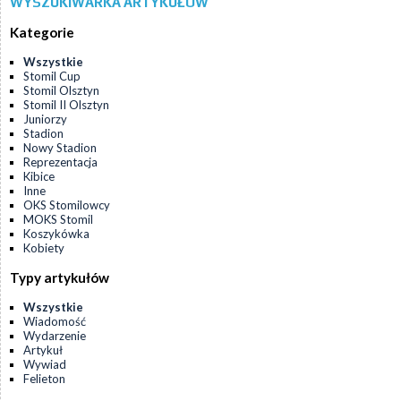
WYSZUKIWARKA ARTYKUŁÓW
Kategorie
Wszystkie
Stomil Cup
Stomil Olsztyn
Stomil II Olsztyn
Juniorzy
Stadion
Nowy Stadion
Reprezentacja
Kibice
Inne
OKS Stomilowcy
MOKS Stomil
Koszykówka
Kobiety
Typy artykułów
Wszystkie
Wiadomość
Wydarzenie
Artykuł
Wywiad
Felieton