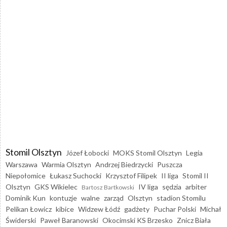
Stomil Olsztyn
Józef Łobocki
MOKS Stomil Olsztyn
Legia
Warszawa
Warmia Olsztyn
Andrzej Biedrzycki
Puszcza
Niepołomice
Łukasz Suchocki
Krzysztof Filipek
II liga
Stomil II
Olsztyn
GKS Wikielec
IV liga
sędzia
arbiter
Bartosz Bartkowski
Dominik Kun
kontuzje
walne
zarząd
Olsztyn
stadion Stomilu
Pelikan Łowicz
kibice
Widzew Łódź
gadżety
Puchar Polski
Michał
Świderski
Paweł Baranowski
Okocimski KS Brzesko
Znicz Biała