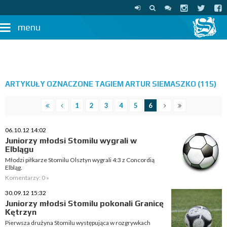
menu
ARTYKUŁY OZNACZONE TAGIEM ARTUR SIEMASZKO (115)
1
2
3
4
5
6
06.10.12 14:02
Juniorzy młodsi Stomilu wygrali w
Elblągu
Młodzi piłkarze Stomilu Olsztyn wygrali 4:3 z Concordią
Elbląg.
Komentarzy: 0 »
30.09.12 15:32
Juniorzy młodsi Stomilu pokonali Granicę
Kętrzyn
Pierwsza drużyna Stomilu występująca w rozgrywkach