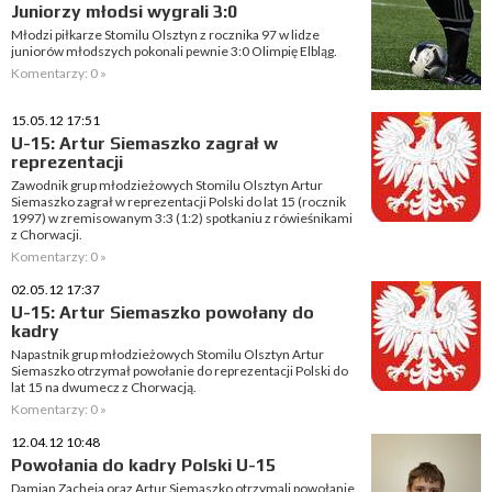
Juniorzy młodsi wygrali 3:0
Młodzi piłkarze Stomilu Olsztyn z rocznika 97 w lidze
juniorów młodszych pokonali pewnie 3:0 Olimpię Elbląg.
Komentarzy: 0 »
15.05.12 17:51
U-15: Artur Siemaszko zagrał w
reprezentacji
Zawodnik grup młodzieżowych Stomilu Olsztyn Artur
Siemaszko zagrał w reprezentacji Polski do lat 15 (rocznik
1997) w zremisowanym 3:3 (1:2) spotkaniu z rówieśnikami
z Chorwacji.
Komentarzy: 0 »
02.05.12 17:37
U-15: Artur Siemaszko powołany do
kadry
Napastnik grup młodzieżowych Stomilu Olsztyn Artur
Siemaszko otrzymał powołanie do reprezentacji Polski do
lat 15 na dwumecz z Chorwacją.
Komentarzy: 0 »
12.04.12 10:48
Powołania do kadry Polski U-15
Damian Zacheja oraz Artur Siemaszko otrzymali powołanie