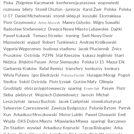
Piska
Zbigniew Kaczmarek
konferencja prasowa
wypowiedź
rozmowa
bilety
Stomil Olsztyn - juniorzy
Karol Żwir
Polska
Polska
U-17
Daniel Michałowski
stomil-sklep.pl
koszulki
Ekstraklasa
Piotr Grzymowicz
Mamry Giżycko
Wigry Suwałki
Artur Aluszyk
Radosław Stefanowicz
Drwęca Nowe Miasto Lubawskie
Dajtki
Paweł Łukasik
Tomasz Strzelec
trening
Świt Nowy Dwór
Mazowiecki
wyjazd
Robert Tunkiewicz
Andrzej Królikowski
Vęgoria Węgorzewo
budowa stadionu
Jacek Płuciennik
Znicz
Pruszków
Ostróda
PZPN
Stal Rzeszów
Łukasz Jegliński
Start
Nidzica
Błękitni Pasym
Artur Siemaszko
Polska U-15
Mazur Ełk
Garbarnia Kraków
Rafał Remisz
transfery
konkursy
konkurs
Wisła Puławy
Igor Biedrzycki
Huragan Morąg
Pogoń
Polonia Pasłęk
Siedlce
Sokół Ostróda
Piotr Łysiak
Gutów Mały
Olimpia
Grudziądz
obóz przygotowawczy
sparing
Pasym
Piotr
Erwin Sak
Skiba
plebiscyt
Wojciech Dziemidowicz
Jarocin
Michał
Leszczyński
Janusz Bucholc
Jacek Czałpiński
stomil.olsztyn.pl
Sylwester Czereszewski
Zawisza Bydgoszcz
Polonia Bytom
Patryk
Kun
Arkadiusz Mroczkowski
Motor Lublin
Paweł Głowacki
Emil
Wojda
DKS Dobre Miasto
Mławianka Mława
sparingi
Barczewo
Zin Stadion
wywiad
Arkadiusz Koprucki
Tęcza Biskupiec
Arka