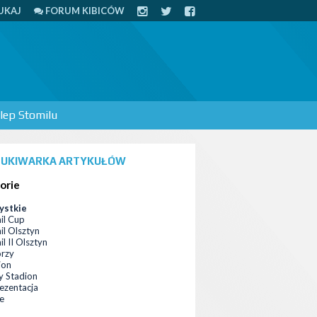
UKAJ
FORUM KIBICÓW
lep Stomilu
UKIWARKA ARTYKUŁÓW
orie
ystkie
il Cup
il Olsztyn
l II Olsztyn
orzy
ion
 Stadion
ezentacja
ce