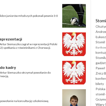
 lidze juniorów młodszych pokonali pewnie 3:0
Stomi
Olszty
Andrze
Łukasz
eprezentacji
Stomil 
rtur Siemaszko zagrał w reprezentacji Polski
Bartkow
2) spotkaniu z rówieśnikami z Chorwacji.
kontuz
Stomil
gadżet
 do kadry
Paweł 
 Artur Siemaszko otrzymał powołanie do
Znicz B
rwacją.
konfer
bilety
Polska
stomil-
Grzym
 powołanie na konsultację szkoleniową
Wigry 