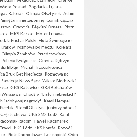
Warta Poznań
Bogdanka Łęczna
gas Kalonas
Olimpia Olsztynek
Adam
Pamiętam i nie zapomnę
Górnik Łęczna
lsztyn
Cracovia
Błękitni Orneta
Piotr
arek
MKS Korsze
Motor Lubawa
dzki Puchar Polski
Flota Świnoujście
 Kraków
rozmowa po meczu
Kolejarz
Olimpia Zambrów
Przedstawiamy
Polonia Bydgoszcz
Granica Kętrzyn
dia Elbląg
Michał Trzeciakiewicz
ica Bruk-Bet Nieciecza
Rozmowa po
Sandecja Nowy Sącz
Wiktor Biedrzycki
zyce
GKS Katowice
GKS Bełchatów
a Warszawa
Chodź w "biało-niebieskich"
h i zdobywaj nagrody!
Kamil Hempel
Piceluk
Stomil Olsztyn - juniorzy młodsi
 Częstochowa
UKS SMS Łódź
Rafał
Radomiak Radom
Paweł Kaczmarek
Travel
ŁKS Łódź
ŁKS Łomża
Rozwój
ice
Piotr Darmochwał
Bez napinki
Odra