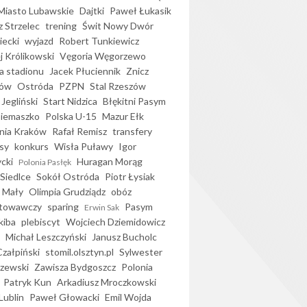
iasto Lubawskie
Dajtki
Paweł Łukasik
 Strzelec
trening
Świt Nowy Dwór
ecki
wyjazd
Robert Tunkiewicz
j Królikowski
Vęgoria Węgorzewo
 stadionu
Jacek Płuciennik
Znicz
ków
Ostróda
PZPN
Stal Rzeszów
Jegliński
Start Nidzica
Błękitni Pasym
Siemaszko
Polska U-15
Mazur Ełk
nia Kraków
Rafał Remisz
transfery
sy
konkurs
Wisła Puławy
Igor
ycki
Huragan Morąg
Polonia Pasłęk
Siedlce
Sokół Ostróda
Piotr Łysiak
 Mały
Olimpia Grudziądz
obóz
otowawczy
sparing
Pasym
Erwin Sak
kiba
plebiscyt
Wojciech Dziemidowicz
Michał Leszczyński
Janusz Bucholc
Czałpiński
stomil.olsztyn.pl
Sylwester
zewski
Zawisza Bydgoszcz
Polonia
Patryk Kun
Arkadiusz Mroczkowski
Lublin
Paweł Głowacki
Emil Wojda