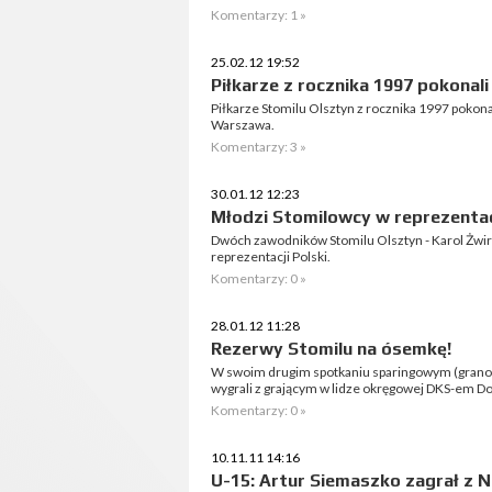
Komentarzy: 1 »
25.02.12 19:52
Piłkarze z rocznika 1997 pokonal
Piłkarze Stomilu Olsztyn z rocznika 1997 pokona
Warszawa.
Komentarzy: 3 »
30.01.12 12:23
Młodzi Stomilowcy w reprezentacj
Dwóch zawodników Stomilu Olsztyn - Karol Żwir 
reprezentacji Polski.
Komentarzy: 0 »
28.01.12 11:28
Rezerwy Stomilu na ósemkę!
W swoim drugim spotkaniu sparingowym (grano 
wygrali z grającym w lidze okręgowej DKS-em Dob
Komentarzy: 0 »
10.11.11 14:16
U-15: Artur Siemaszko zagrał z 