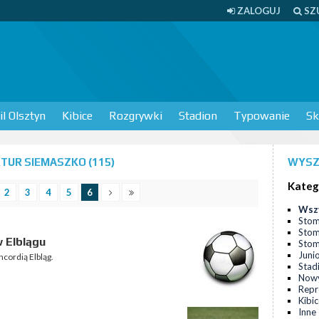
ZALOGUJ
SZ
l Olsztyn
Kibice
Rozgrywki
Stadion
Typowanie
Sk
TUR SIEMASZKO (115)
WYSZ
Kateg
2
3
4
5
6
Wsz
Stom
Stom
w Elblągu
Stomi
Juni
ncordią Elbląg.
Stad
Nowy
Repr
Kibi
Inne