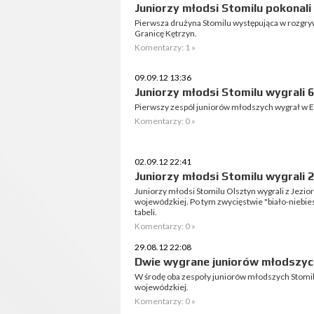
Juniorzy młodsi Stomilu pokonali
Pierwsza drużyna Stomilu występująca w rozgr
Granicę Kętrzyn.
Komentarzy: 1 »
09.09.12 13:36
Juniorzy młodsi Stomilu wygrali 
Pierwszy zespól juniorów młodszych wygrał w E
Komentarzy: 0 »
02.09.12 22:41
Juniorzy młodsi Stomilu wygrali 2
Juniorzy młodsi Stomilu Olsztyn wygrali z Jeziora
wojewódzkiej. Po tym zwycięstwie "biało-niebie
tabeli.
Komentarzy: 0 »
29.08.12 22:08
Dwie wygrane juniorów młodszyc
W środę oba zespoły juniorów młodszych Stomil
wojewódzkiej.
Komentarzy: 0 »