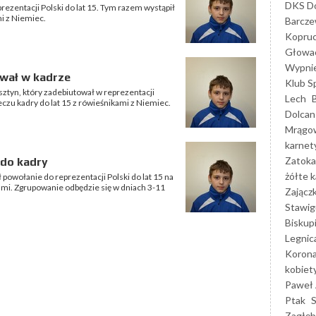
DKS Do
rezentacji Polski do lat 15. Tym razem wystąpił
i z Niemiec.
Barcz
Kopruc
Głowa
Wypni
ował w kadrze
Klub S
sztyn, który zadebiutował w reprezentacji
Lech
czu kadry do lat 15 z rówieśnikami z Niemiec.
Dolcan
Mrągo
karnet
Zatoka
 do kadry
żółte k
ł powołanie do reprezentacji Polski do lat 15 na
i. Zgrupowanie odbędzie się w dniach 3-11
Zającz
Stawig
Biskup
Legnic
Korona
kobiet
Paweł 
Ptak
Zagłęb