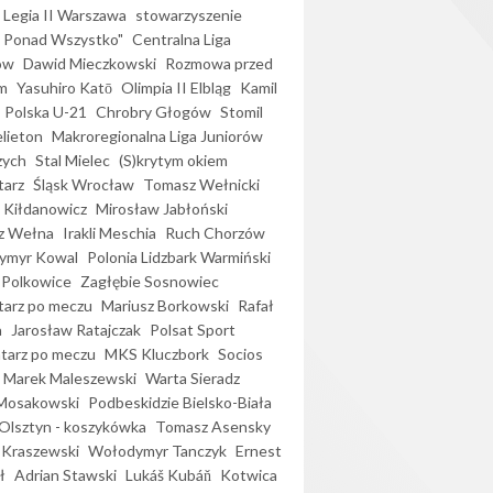
Legia II Warszawa
stowarzyszenie
l Ponad Wszystko"
Centralna Liga
ów
Dawid Mieczkowski
Rozmowa przed
m
Yasuhiro Katō
Olimpia II Elbląg
Kamil
Polska U-21
Chrobry Głogów
Stomil
elieton
Makroregionalna Liga Juniorów
zych
Stal Mielec
(S)krytym okiem
arz
Śląsk Wrocław
Tomasz Wełnicki
 Kiłdanowicz
Mirosław Jabłoński
z Wełna
Irakli Meschia
Ruch Chorzów
ymyr Kowal
Polonia Lidzbark Warmiński
 Polkowice
Zagłębie Sosnowiec
arz po meczu
Mariusz Borkowski
Rafał
a
Jarosław Ratajczak
Polsat Sport
arz po meczu
MKS Kluczbork
Socios
Marek Maleszewski
Warta Sieradz
Mosakowski
Podbeskidzie Bielsko-Biała
 Olsztyn - koszykówka
Tomasz Asensky
 Kraszewski
Wołodymyr Tanczyk
Ernest
ł
Adrian Stawski
Lukáš Kubáň
Kotwica