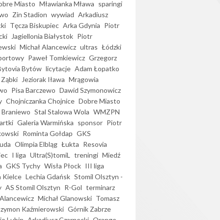
bre Miasto
Mławianka Mława
sparingi
ewo
Zin Stadion
wywiad
Arkadiusz
ki
Tęcza Biskupiec
Arka Gdynia
Piotr
cki
Jagiellonia Białystok
Piotr
ewski
Michał Alancewicz
ultras
Łódzki
portowy
Paweł Tomkiewicz
Grzegorz
Bytovia Bytów
licytacje
Adam Łopatko
 Ząbki
Jeziorak Iława
Mrągowia
wo
Pisa Barczewo
Dawid Szymonowicz
y
Chojniczanka Chojnice
Dobre Miasto
 Braniewo
Stal Stalowa Wola
WMZPN
artki
Galeria Warmińska
sponsor
Piotr
kowski
Rominta Gołdap
GKS
uda
Olimpia Elbląg
Łukta
Resovia
iec
I liga
Ultra(S)tomiL
treningi
Miedź
a
GKS Tychy
Wisła Płock
III liga
 Kielce
Lechia Gdańsk
Stomil Olsztyn -
y
AS Stomil Olsztyn
R-Gol
terminarz
Alancewicz
Michał Glanowski
Tomasz
Szymon Kaźmierowski
Górnik Zabrze
ie Lubin
Arkadiusz Czarnecki
Orange