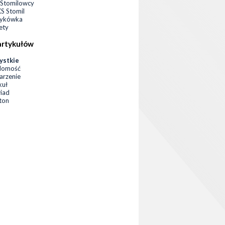
Stomilowcy
 Stomil
zykówka
ety
artykułów
ystkie
domość
rzenie
kuł
iad
eton