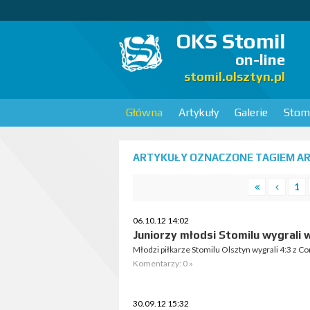
OKS Stomil
on-line
stomil.olsztyn.pl
Główna
Artykuły
Galerie
Stomi
ARTYKUŁY OZNACZONE TAGIEM AR
1
06.10.12 14:02
Juniorzy młodsi Stomilu wygrali 
Młodzi piłkarze Stomilu Olsztyn wygrali 4:3 z Co
Komentarzy: 0 »
30.09.12 15:32