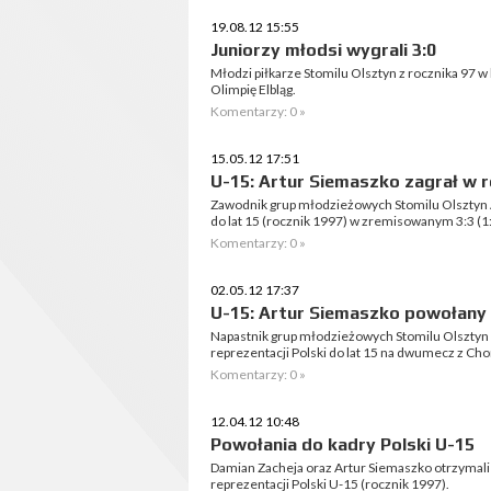
19.08.12 15:55
Juniorzy młodsi wygrali 3:0
Młodzi piłkarze Stomilu Olsztyn z rocznika 97 w
Olimpię Elbląg.
Komentarzy: 0 »
15.05.12 17:51
U-15: Artur Siemaszko zagrał w r
Zawodnik grup młodzieżowych Stomilu Olsztyn A
do lat 15 (rocznik 1997) w zremisowanym 3:3 (1:
Komentarzy: 0 »
02.05.12 17:37
U-15: Artur Siemaszko powołany
Napastnik grup młodzieżowych Stomilu Olsztyn
reprezentacji Polski do lat 15 na dwumecz z Cho
Komentarzy: 0 »
12.04.12 10:48
Powołania do kadry Polski U-15
Damian Zacheja oraz Artur Siemaszko otrzymali
reprezentacji Polski U-15 (rocznik 1997).