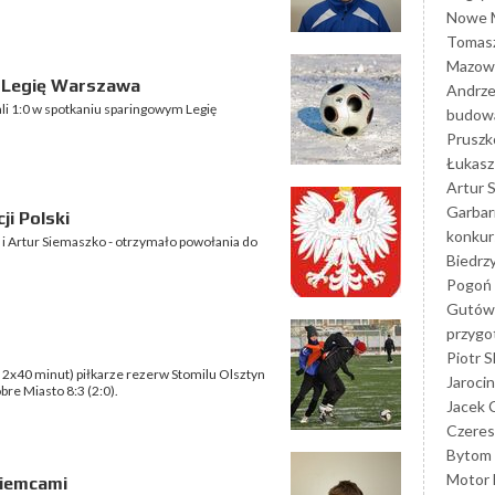
Nowe M
Tomasz
Mazowi
i Legię Warszawa
Andrze
li 1:0 w spotkaniu sparingowym Legię
budowa
Prusz
Łukasz 
Artur 
Garbar
i Polski
konkur
i Artur Siemaszko - otrzymało powołania do
Biedrz
Pogoń 
Gutów
przyg
Piotr S
2x40 minut) piłkarze rezerw Stomilu Olsztyn
Jarocin
re Miasto 8:3 (2:0).
Jacek 
Czeres
Bytom
Motor 
Niemcami