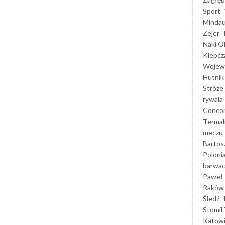
Sport
Mindau
Zejer
Naki O
Klepcz
Wojewó
Hutnik
Stróże
rywala
Concor
Termal
meczu
Bartos
Poloni
barwac
Paweł 
Raków
Śledź
Stomil 
Katow