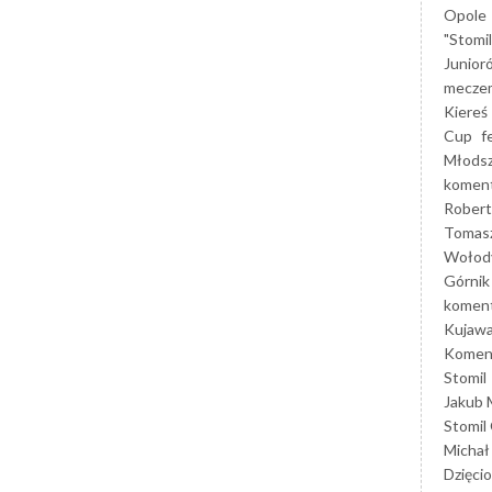
Opole
"Stomi
Junior
mecze
Kiereś
Cup
f
Młods
koment
Robert
Tomas
Wołod
Górnik
koment
Kujaw
Koment
Stomil
Jakub 
Stomil
Michał
Dzięcio