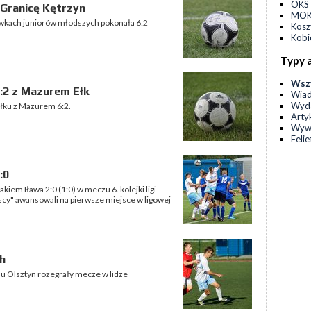
OKS 
 Granicę Kętrzyn
MOKS
ywkach juniorów młodszych pokonała 6:2
Kos
Kobi
Typy 
Wsz
6:2 z Mazurem Ełk
Wia
Wyda
łku z Mazurem 6:2.
Arty
Wyw
Feli
:0
kiem Iława 2:0 (1:0) w meczu 6. kolejki ligi
scy" awansowali na pierwsze miejsce w ligowej
h
u Olsztyn rozegrały mecze w lidze