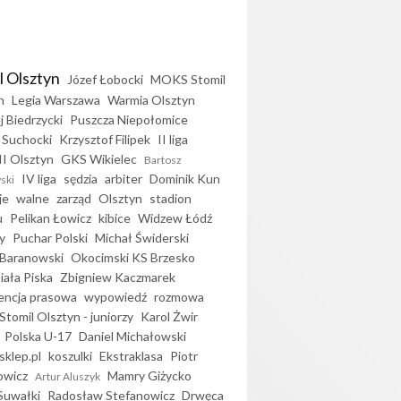
l Olsztyn
Józef Łobocki
MOKS Stomil
n
Legia Warszawa
Warmia Olsztyn
j Biedrzycki
Puszcza Niepołomice
 Suchocki
Krzysztof Filipek
II liga
II Olsztyn
GKS Wikielec
Bartosz
IV liga
sędzia
arbiter
Dominik Kun
ski
je
walne
zarząd
Olsztyn
stadion
u
Pelikan Łowicz
kibice
Widzew Łódź
y
Puchar Polski
Michał Świderski
Baranowski
Okocimski KS Brzesko
iała Piska
Zbigniew Kaczmarek
encja prasowa
wypowiedź
rozmowa
Stomil Olsztyn - juniorzy
Karol Żwir
Polska U-17
Daniel Michałowski
sklep.pl
koszulki
Ekstraklasa
Piotr
owicz
Mamry Giżycko
Artur Aluszyk
Suwałki
Radosław Stefanowicz
Drwęca