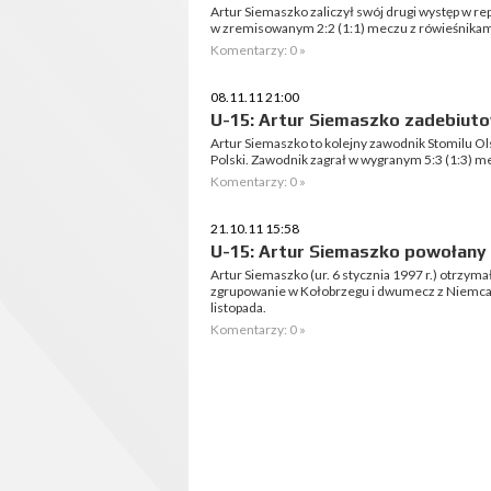
Artur Siemaszko zaliczył swój drugi występ w rep
w zremisowanym 2:2 (1:1) meczu z rówieśnikam
Komentarzy: 0 »
08.11.11 21:00
U-15: Artur Siemaszko zadebiut
Artur Siemaszko to kolejny zawodnik Stomilu Ol
Polski. Zawodnik zagrał w wygranym 5:3 (1:3) me
Komentarzy: 0 »
21.10.11 15:58
U-15: Artur Siemaszko powołany
Artur Siemaszko (ur. 6 stycznia 1997 r.) otrzyma
zgrupowanie w Kołobrzegu i dwumecz z Niemcam
listopada.
Komentarzy: 0 »