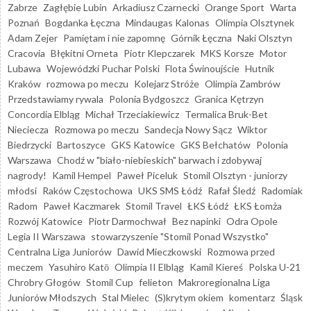
Zabrze
Zagłębie Lubin
Arkadiusz Czarnecki
Orange Sport
Warta
Poznań
Bogdanka Łęczna
Mindaugas Kalonas
Olimpia Olsztynek
Adam Zejer
Pamiętam i nie zapomnę
Górnik Łęczna
Naki Olsztyn
Cracovia
Błękitni Orneta
Piotr Klepczarek
MKS Korsze
Motor
Lubawa
Wojewódzki Puchar Polski
Flota Świnoujście
Hutnik
Kraków
rozmowa po meczu
Kolejarz Stróże
Olimpia Zambrów
Przedstawiamy rywala
Polonia Bydgoszcz
Granica Kętrzyn
Concordia Elbląg
Michał Trzeciakiewicz
Termalica Bruk-Bet
Nieciecza
Rozmowa po meczu
Sandecja Nowy Sącz
Wiktor
Biedrzycki
Bartoszyce
GKS Katowice
GKS Bełchatów
Polonia
Warszawa
Chodź w "biało-niebieskich" barwach i zdobywaj
nagrody!
Kamil Hempel
Paweł Piceluk
Stomil Olsztyn - juniorzy
młodsi
Raków Częstochowa
UKS SMS Łódź
Rafał Śledź
Radomiak
Radom
Paweł Kaczmarek
Stomil Travel
ŁKS Łódź
ŁKS Łomża
Rozwój Katowice
Piotr Darmochwał
Bez napinki
Odra Opole
Legia II Warszawa
stowarzyszenie "Stomil Ponad Wszystko"
Centralna Liga Juniorów
Dawid Mieczkowski
Rozmowa przed
meczem
Yasuhiro Katō
Olimpia II Elbląg
Kamil Kiereś
Polska U-21
Chrobry Głogów
Stomil Cup
felieton
Makroregionalna Liga
Juniorów Młodszych
Stal Mielec
(S)krytym okiem
komentarz
Śląsk