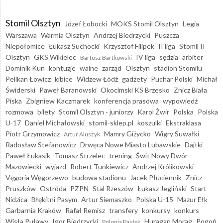
Stomil Olsztyn
Józef Łobocki
MOKS Stomil Olsztyn
Legia
Warszawa
Warmia Olsztyn
Andrzej Biedrzycki
Puszcza
Niepołomice
Łukasz Suchocki
Krzysztof Filipek
II liga
Stomil II
Olsztyn
GKS Wikielec
IV liga
sędzia
arbiter
Bartosz Bartkowski
Dominik Kun
kontuzje
walne
zarząd
Olsztyn
stadion Stomilu
Pelikan Łowicz
kibice
Widzew Łódź
gadżety
Puchar Polski
Michał
Świderski
Paweł Baranowski
Okocimski KS Brzesko
Znicz Biała
Piska
Zbigniew Kaczmarek
konferencja prasowa
wypowiedź
rozmowa
bilety
Stomil Olsztyn - juniorzy
Karol Żwir
Polska
Polska
U-17
Daniel Michałowski
stomil-sklep.pl
koszulki
Ekstraklasa
Piotr Grzymowicz
Mamry Giżycko
Wigry Suwałki
Artur Aluszyk
Radosław Stefanowicz
Drwęca Nowe Miasto Lubawskie
Dajtki
Paweł Łukasik
Tomasz Strzelec
trening
Świt Nowy Dwór
Mazowiecki
wyjazd
Robert Tunkiewicz
Andrzej Królikowski
Vęgoria Węgorzewo
budowa stadionu
Jacek Płuciennik
Znicz
Pruszków
Ostróda
PZPN
Stal Rzeszów
Łukasz Jegliński
Start
Nidzica
Błękitni Pasym
Artur Siemaszko
Polska U-15
Mazur Ełk
Garbarnia Kraków
Rafał Remisz
transfery
konkursy
konkurs
Wisła Puławy
Igor Biedrzycki
Huragan Morąg
Pogoń
Polonia Pasłęk