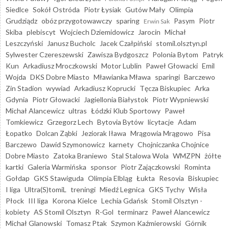
Siedlce
Sokół Ostróda
Piotr Łysiak
Gutów Mały
Olimpia
Grudziądz
obóz przygotowawczy
sparing
Pasym
Piotr
Erwin Sak
Skiba
plebiscyt
Wojciech Dziemidowicz
Jarocin
Michał
Leszczyński
Janusz Bucholc
Jacek Czałpiński
stomil.olsztyn.pl
Sylwester Czereszewski
Zawisza Bydgoszcz
Polonia Bytom
Patryk
Kun
Arkadiusz Mroczkowski
Motor Lublin
Paweł Głowacki
Emil
Wojda
DKS Dobre Miasto
Mławianka Mława
sparingi
Barczewo
Zin Stadion
wywiad
Arkadiusz Koprucki
Tęcza Biskupiec
Arka
Gdynia
Piotr Głowacki
Jagiellonia Białystok
Piotr Wypniewski
Michał Alancewicz
ultras
Łódzki Klub Sportowy
Paweł
Tomkiewicz
Grzegorz Lech
Bytovia Bytów
licytacje
Adam
Łopatko
Dolcan Ząbki
Jeziorak Iława
Mrągowia Mrągowo
Pisa
Barczewo
Dawid Szymonowicz
karnety
Chojniczanka Chojnice
Dobre Miasto
Zatoka Braniewo
Stal Stalowa Wola
WMZPN
żółte
kartki
Galeria Warmińska
sponsor
Piotr Zajączkowski
Rominta
Gołdap
GKS Stawiguda
Olimpia Elbląg
Łukta
Resovia
Biskupiec
I liga
Ultra(S)tomiL
treningi
Miedź Legnica
GKS Tychy
Wisła
Płock
III liga
Korona Kielce
Lechia Gdańsk
Stomil Olsztyn -
kobiety
AS Stomil Olsztyn
R-Gol
terminarz
Paweł Alancewicz
Michał Glanowski
Tomasz Ptak
Szymon Kaźmierowski
Górnik