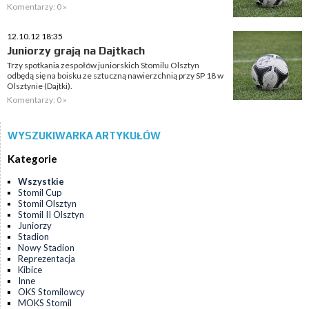
Komentarzy: 0 »
12.10.12 18:35
Juniorzy grają na Dajtkach
Trzy spotkania zespołów juniorskich Stomilu Olsztyn
odbędą się na boisku ze sztuczną nawierzchnią przy SP 18 w
Olsztynie (Dajtki).
Komentarzy: 0 »
WYSZUKIWARKA ARTYKUŁÓW
Kategorie
Wszystkie
Stomil Cup
Stomil Olsztyn
Stomil II Olsztyn
Juniorzy
Stadion
Nowy Stadion
Reprezentacja
Kibice
Inne
OKS Stomilowcy
MOKS Stomil