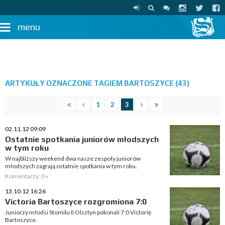
menu
ARTYKUŁY OZNACZONE TAGIEM BARTOSZYCE (43)
1
2
3
02.11.12 09:09
Ostatnie spotkania juniorów młodszych
w tym roku
W najbliższy weekend dwa nasze zespoły juniorów
młodszych zagrają ostatnie spotkania w tym roku.
Komentarzy: 0 »
13.10.12 16:26
Victoria Bartoszyce rozgromiona 7:0
Juniorzy młodsi Stomilu II Olsztyn pokonali 7:0 Victorię
Bartoszyce.