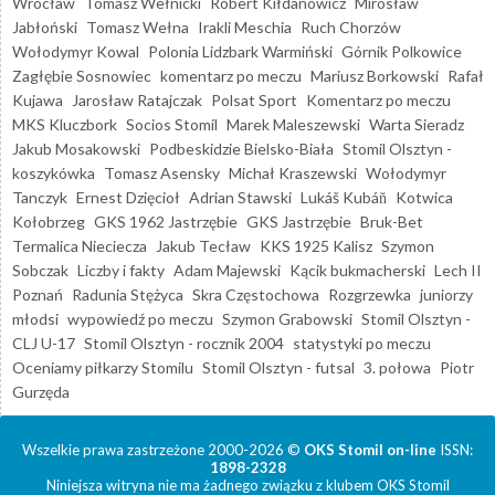
Wrocław
Tomasz Wełnicki
Robert Kiłdanowicz
Mirosław
Jabłoński
Tomasz Wełna
Irakli Meschia
Ruch Chorzów
Wołodymyr Kowal
Polonia Lidzbark Warmiński
Górnik Polkowice
Zagłębie Sosnowiec
komentarz po meczu
Mariusz Borkowski
Rafał
Kujawa
Jarosław Ratajczak
Polsat Sport
Komentarz po meczu
MKS Kluczbork
Socios Stomil
Marek Maleszewski
Warta Sieradz
Jakub Mosakowski
Podbeskidzie Bielsko-Biała
Stomil Olsztyn -
koszykówka
Tomasz Asensky
Michał Kraszewski
Wołodymyr
Tanczyk
Ernest Dzięcioł
Adrian Stawski
Lukáš Kubáň
Kotwica
Kołobrzeg
GKS 1962 Jastrzębie
GKS Jastrzębie
Bruk-Bet
Termalica Nieciecza
Jakub Tecław
KKS 1925 Kalisz
Szymon
Sobczak
Liczby i fakty
Adam Majewski
Kącik bukmacherski
Lech II
Poznań
Radunia Stężyca
Skra Częstochowa
Rozgrzewka
juniorzy
młodsi
wypowiedź po meczu
Szymon Grabowski
Stomil Olsztyn -
CLJ U-17
Stomil Olsztyn - rocznik 2004
statystyki po meczu
Oceniamy piłkarzy Stomilu
Stomil Olsztyn - futsal
3. połowa
Piotr
Gurzęda
Wszelkie prawa zastrzeżone 2000-2026 ©
OKS Stomil on-line
ISSN:
1898-2328
Niniejsza witryna nie ma żadnego związku z klubem OKS Stomil