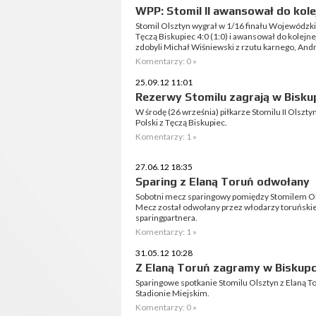
WPP: Stomil II awansował do kole
Stomil Olsztyn wygrał w 1/16 finału Wojewódzki
Tęczą Biskupiec 4:0 (1:0) i awansował do kolejne
zdobyli Michał Wiśniewski z rzutu karnego, Andrz
Komentarzy: 0 »
25.09.12 11:01
Rezerwy Stomilu zagrają w Bisku
W środę (26 września) piłkarze Stomilu II Olszt
Polski z Tęczą Biskupiec.
Komentarzy: 1 »
27.06.12 18:35
Sparing z Elaną Toruń odwołany
Sobotni mecz sparingowy pomiędzy Stomilem Olsz
Mecz został odwołany przez włodarzy toruńskieg
sparingpartnera.
Komentarzy: 1 »
31.05.12 10:28
Z Elaną Toruń zagramy w Biskup
Sparingowe spotkanie Stomilu Olsztyn z Elaną T
Stadionie Miejskim.
Komentarzy: 0 »