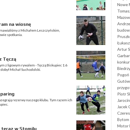
Nowe M
Tomasz
Mazowi
Andrze
gram na wiosnę
budowa
rozmawialiśmy z Michałem Leszczyńskim,
owie spotkania.
Prusz
Łukasz 
Artur 
Garbar
z Tęczą
konkur
wym z ligowym rywalem - Tęczą Biskupiec 1:6
Biedrz
zdobył Michał Suchodolski.
Pogoń 
Gutów
przyg
sparing
Piotr S
Jarocin
ozegrają rezerwy naszego klubu. Tym razem ich
upiec.
Jacek 
Czeres
Bytom
Motor 
e teraz w Stomilu