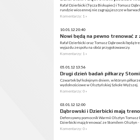
Rafał Dzierbicki (Tęcza Biskupiec) i Tomasz Dą
rundzie wiosennej nie zagrają jeszcze w barwac
Komentarzy: 1 »
10.01.12 20:40
Nowi będą na pewno trenować z
Rafał Dzierbicki oraz Tomasz Dąbrowski będą t
wyjazdu zespołu na obóz przygotowawczy.
Komentarzy: 1 »
05.01.12 13:56
Drugi dzień badań piłkarzy Stom
Czwartek był kolejnym dniem, w którym piłkarze
wydolnościowe w Olsztyńskiej Szkole Wyższej.
Komentarzy: 0 »
03.01.12 12:00
Dąbrowski i Dzierbicki mają tre
Defensywny pomocnik Warmii Olsztyn Tomasz Dąb
Dzierbicki mają trenować ze Stomilem Olsztyn -
Komentarzy: 0 »