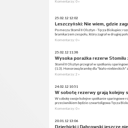
Komentarzy: 0 »
25.02.12 12:02
Leszczyński: Nie wiem, gdzie za
Po meczu Stomil II Olsztyn - Tęcza Biskupiec 
bramkarzem zespołu, który zagrał w drugiej poł
Komentarzy: 0 »
25.02.12 11:38
Wysoka porażka rezerw Stomilu 
Stomil II Olsztyn przegrał w spotkaniu sparingo
(1:3). Honorową bramkę dla "biało-niebieskich" 
Komentarzy: 2 »
24.02.12 10:51
W sobotę rezerwy grają kolejny 
W sobotę swoje kolejne spotkanie sparingowe r
przeciwnikiem będzie czwartoligowa Tęcza Bisk
Komentarzy: 0 »
20.01.12 13:06
Dzierbicki i Dąbrowski jeszcze ni