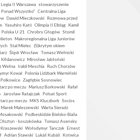
Legia II Warszawa
stowarzyszenie
l Ponad Wszystko"
Centralna Liga
ów
Dawid Mieczkowski
Rozmowa przed
m
Yasuhiro Katō
Olimpia II Elbląg
Kamil
Polska U-21
Chrobry Głogów
Stomil
elieton
Makroregionalna Liga Juniorów
zych
Stal Mielec
(S)krytym okiem
arz
Śląsk Wrocław
Tomasz Wełnicki
 Kiłdanowicz
Mirosław Jabłoński
z Wełna
Irakli Meschia
Ruch Chorzów
ymyr Kowal
Polonia Lidzbark Warmiński
 Polkowice
Zagłębie Sosnowiec
arz po meczu
Mariusz Borkowski
Rafał
a
Jarosław Ratajczak
Polsat Sport
arz po meczu
MKS Kluczbork
Socios
Marek Maleszewski
Warta Sieradz
Mosakowski
Podbeskidzie Bielsko-Biała
 Olsztyn - koszykówka
Tomasz Asensky
 Kraszewski
Wołodymyr Tanczyk
Ernest
ł
Adrian Stawski
Lukáš Kubáň
Kotwica