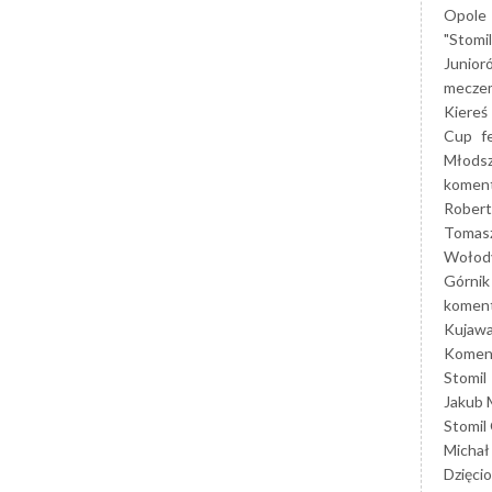
Opole
"Stomi
Junior
mecze
Kiereś
Cup
f
Młods
koment
Robert
Tomas
Wołod
Górnik
koment
Kujaw
Koment
Stomil
Jakub 
Stomil
Michał
Dzięcio