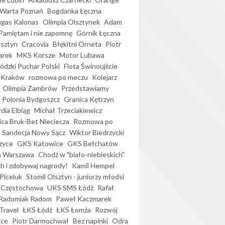
Warta Poznań
Bogdanka Łęczna
gas Kalonas
Olimpia Olsztynek
Adam
Pamiętam i nie zapomnę
Górnik Łęczna
lsztyn
Cracovia
Błękitni Orneta
Piotr
arek
MKS Korsze
Motor Lubawa
dzki Puchar Polski
Flota Świnoujście
 Kraków
rozmowa po meczu
Kolejarz
Olimpia Zambrów
Przedstawiamy
Polonia Bydgoszcz
Granica Kętrzyn
dia Elbląg
Michał Trzeciakiewicz
ica Bruk-Bet Nieciecza
Rozmowa po
Sandecja Nowy Sącz
Wiktor Biedrzycki
zyce
GKS Katowice
GKS Bełchatów
a Warszawa
Chodź w "biało-niebieskich"
h i zdobywaj nagrody!
Kamil Hempel
Piceluk
Stomil Olsztyn - juniorzy młodsi
 Częstochowa
UKS SMS Łódź
Rafał
Radomiak Radom
Paweł Kaczmarek
Travel
ŁKS Łódź
ŁKS Łomża
Rozwój
ice
Piotr Darmochwał
Bez napinki
Odra