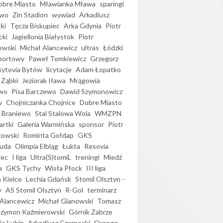
bre Miasto
Mławianka Mława
sparingi
ewo
Zin Stadion
wywiad
Arkadiusz
ki
Tęcza Biskupiec
Arka Gdynia
Piotr
cki
Jagiellonia Białystok
Piotr
ewski
Michał Alancewicz
ultras
Łódzki
portowy
Paweł Tomkiewicz
Grzegorz
Bytovia Bytów
licytacje
Adam Łopatko
 Ząbki
Jeziorak Iława
Mrągowia
wo
Pisa Barczewo
Dawid Szymonowicz
y
Chojniczanka Chojnice
Dobre Miasto
 Braniewo
Stal Stalowa Wola
WMZPN
artki
Galeria Warmińska
sponsor
Piotr
kowski
Rominta Gołdap
GKS
uda
Olimpia Elbląg
Łukta
Resovia
iec
I liga
Ultra(S)tomiL
treningi
Miedź
a
GKS Tychy
Wisła Płock
III liga
 Kielce
Lechia Gdańsk
Stomil Olsztyn -
y
AS Stomil Olsztyn
R-Gol
terminarz
Alancewicz
Michał Glanowski
Tomasz
Szymon Kaźmierowski
Górnik Zabrze
ie Lubin
Arkadiusz Czarnecki
Orange