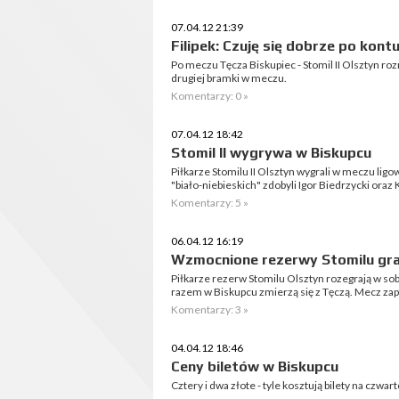
07.04.12 21:39
Filipek: Czuję się dobrze po kontu
Po meczu Tęcza Biskupiec - Stomil II Olsztyn ro
drugiej bramki w meczu.
Komentarzy: 0 »
07.04.12 18:42
Stomil II wygrywa w Biskupcu
Piłkarze Stomilu II Olsztyn wygrali w meczu ligo
"biało-niebieskich" zdobyli Igor Biedrzycki oraz K
Komentarzy: 5 »
06.04.12 16:19
Wzmocnione rezerwy Stomilu gra
Piłkarze rezerw Stomilu Olsztyn rozegrają w sob
razem w Biskupcu zmierzą się z Tęczą. Mecz za
Komentarzy: 3 »
04.04.12 18:46
Ceny biletów w Biskupcu
Cztery i dwa złote - tyle kosztują bilety na czwa