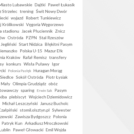
iasto Lubawskie
Dajtki
Paweł Łukasik
 Strzelec
trening
Świt Nowy Dwór
ecki
wyjazd
Robert Tunkiewicz
j Królikowski
Vęgoria Węgorzewo
 stadionu
Jacek Płuciennik
Znicz
ków
Ostróda
PZPN
Stal Rzeszów
Jegliński
Start Nidzica
Błękitni Pasym
Siemaszko
Polska U-15
Mazur Ełk
nia Kraków
Rafał Remisz
transfery
sy
konkurs
Wisła Puławy
Igor
ycki
Huragan Morąg
Polonia Pasłęk
Siedlce
Sokół Ostróda
Piotr Łysiak
 Mały
Olimpia Grudziądz
obóz
otowawczy
sparing
Pasym
Erwin Sak
kiba
plebiscyt
Wojciech Dziemidowicz
Michał Leszczyński
Janusz Bucholc
Czałpiński
stomil.olsztyn.pl
Sylwester
zewski
Zawisza Bydgoszcz
Polonia
Patryk Kun
Arkadiusz Mroczkowski
Lublin
Paweł Głowacki
Emil Wojda