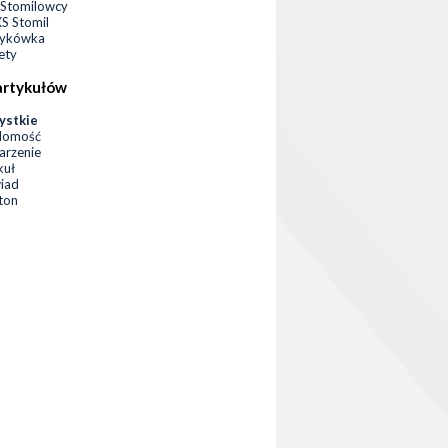
Stomilowcy
 Stomil
zykówka
ety
artykułów
ystkie
domość
rzenie
kuł
iad
eton