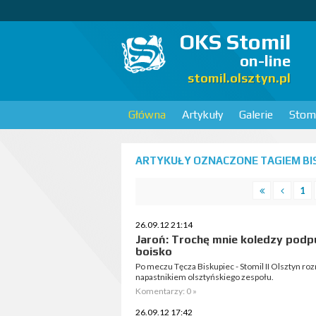
OKS Stomil
on-line
stomil.olsztyn.pl
Główna
Artykuły
Galerie
Stomi
ARTYKUŁY OZNACZONE TAGIEM BIS
1
26.09.12 21:14
Jaroń: Trochę mnie koledzy podp
boisko
Po meczu Tęcza Biskupiec - Stomil II Olsztyn r
napastnikiem olsztyńskiego zespołu.
Komentarzy: 0 »
26.09.12 17:42