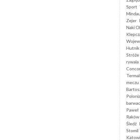
Sport
Mindau
Zejer
Naki O
Klepcz
Wojewó
Hutnik
Stróże
rywala
Concor
Termal
meczu
Bartos
Poloni
barwac
Paweł 
Raków
Śledź
Stomil 
Katow