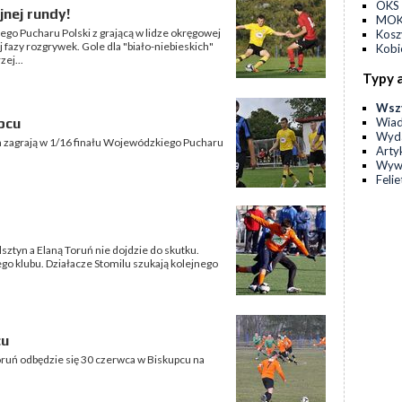
OKS 
jnej rundy!
MOKS
ego Pucharu Polski z grającą w lidze okręgowej
Kos
j fazy rozgrywek. Gole dla "biało-niebieskich"
Kobi
ej...
Typy 
Wsz
Wia
pcu
Wyda
yn zagrają w 1/16 finału Wojewódzkiego Pucharu
Arty
Wyw
Feli
tyn a Elaną Toruń nie dojdzie do skutku.
o klubu. Działacze Stomilu szukają kolejnego
cu
oruń odbędzie się 30 czerwca w Biskupcu na