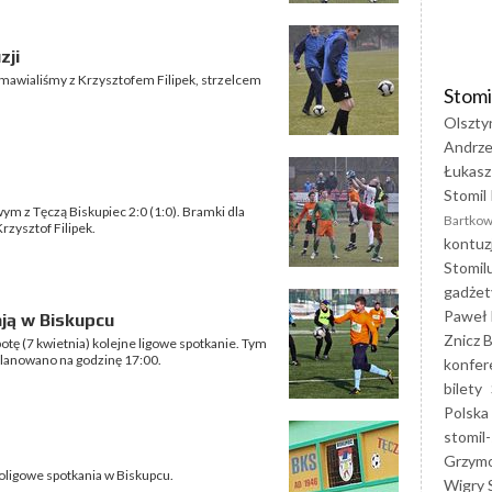
zji
zmawialiśmy z Krzysztofem Filipek, strzelcem
Stomi
Olszty
Andrze
Łukasz
Stomil 
wym z Tęczą Biskupiec 2:0 (1:0). Bramki dla
Bartkow
rzysztof Filipek.
kontuz
Stomil
gadżet
Paweł 
ją w Biskupcu
Znicz B
otę (7 kwietnia) kolejne ligowe spotkanie. Tym
planowano na godzinę 17:00.
konfer
bilety
Polska
stomil-
Grzym
rtoligowe spotkania w Biskupcu.
Wigry 