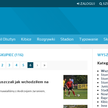
ZALOGUJ
SZ
l Olsztyn
Kibice
Rozgrywki
Stadion
Typowanie
Sk
KUPIEC (116)
WYSZ
Kateg
2
3
4
5
6
Wsz
Stom
Stom
uszczali jak wchodziłem na
Stomi
Juni
Stad
ozmawialiśmy z Andrzejem Jaroniem,
Nowy
Repr
Kibi
Inne