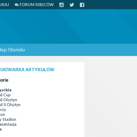
UKAJ
FORUM KIBICÓW
lep Stomilu
UKIWARKA ARTYKUŁÓW
orie
ystkie
il Cup
il Olsztyn
l II Olsztyn
orzy
ion
 Stadion
ezentacja
ce