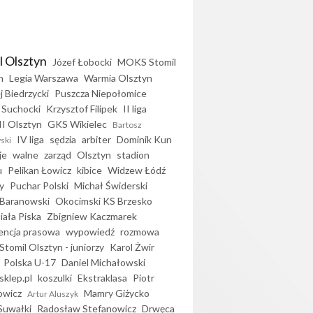
l Olsztyn
Józef Łobocki
MOKS Stomil
n
Legia Warszawa
Warmia Olsztyn
j Biedrzycki
Puszcza Niepołomice
 Suchocki
Krzysztof Filipek
II liga
II Olsztyn
GKS Wikielec
Bartosz
IV liga
sędzia
arbiter
Dominik Kun
ski
je
walne
zarząd
Olsztyn
stadion
u
Pelikan Łowicz
kibice
Widzew Łódź
y
Puchar Polski
Michał Świderski
Baranowski
Okocimski KS Brzesko
iała Piska
Zbigniew Kaczmarek
encja prasowa
wypowiedź
rozmowa
Stomil Olsztyn - juniorzy
Karol Żwir
Polska U-17
Daniel Michałowski
sklep.pl
koszulki
Ekstraklasa
Piotr
owicz
Mamry Giżycko
Artur Aluszyk
Suwałki
Radosław Stefanowicz
Drwęca