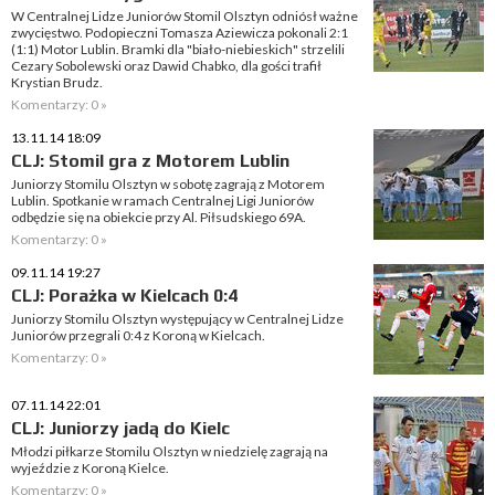
W Centralnej Lidze Juniorów Stomil Olsztyn odniósł ważne
zwycięstwo. Podopieczni Tomasza Aziewicza pokonali 2:1
(1:1) Motor Lublin. Bramki dla "biało-niebieskich" strzelili
Cezary Sobolewski oraz Dawid Chabko, dla gości trafił
Krystian Brudz.
Komentarzy: 0 »
13.11.14 18:09
CLJ: Stomil gra z Motorem Lublin
Juniorzy Stomilu Olsztyn w sobotę zagrają z Motorem
Lublin. Spotkanie w ramach Centralnej Ligi Juniorów
odbędzie się na obiekcie przy Al. Piłsudskiego 69A.
Komentarzy: 0 »
09.11.14 19:27
CLJ: Porażka w Kielcach 0:4
Juniorzy Stomilu Olsztyn występujący w Centralnej Lidze
Juniorów przegrali 0:4 z Koroną w Kielcach.
Komentarzy: 0 »
07.11.14 22:01
CLJ: Juniorzy jadą do Kielc
Młodzi piłkarze Stomilu Olsztyn w niedzielę zagrają na
wyjeździe z Koroną Kielce.
Komentarzy: 0 »