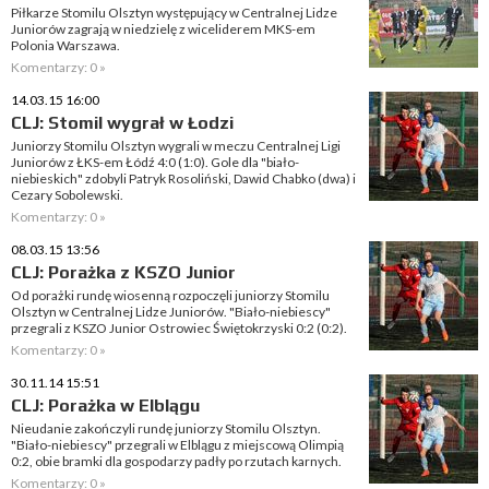
Piłkarze Stomilu Olsztyn występujący w Centralnej Lidze
Juniorów zagrają w niedzielę z wiceliderem MKS-em
Polonia Warszawa.
Komentarzy: 0 »
14.03.15 16:00
CLJ: Stomil wygrał w Łodzi
Juniorzy Stomilu Olsztyn wygrali w meczu Centralnej Ligi
Juniorów z ŁKS-em Łódź 4:0 (1:0). Gole dla "biało-
niebieskich" zdobyli Patryk Rosoliński, Dawid Chabko (dwa) i
Cezary Sobolewski.
Komentarzy: 0 »
08.03.15 13:56
CLJ: Porażka z KSZO Junior
Od porażki rundę wiosenną rozpoczęli juniorzy Stomilu
Olsztyn w Centralnej Lidze Juniorów. "Biało-niebiescy"
przegrali z KSZO Junior Ostrowiec Świętokrzyski 0:2 (0:2).
Komentarzy: 0 »
30.11.14 15:51
CLJ: Porażka w Elblągu
Nieudanie zakończyli rundę juniorzy Stomilu Olsztyn.
"Biało-niebiescy" przegrali w Elblągu z miejscową Olimpią
0:2, obie bramki dla gospodarzy padły po rzutach karnych.
Komentarzy: 0 »