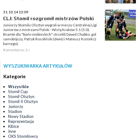
31.10.14 13:09
CLJ: Stomil rozgromił mistrzów Polski
Juniorzy Stomilu Olsztyn wygrali w meczu Centralnej Ligi
Juniorów z mistrzami Polski - Wisłą Kraków 5:1 (5:0).
Bramki dla "biało-niebieskich" strzelili Dawid Chabko, gol
samobójczy, Patryk Rosoliński (dwie) i Mateusz Kostek (z
karnego).
Komentarzy: 2 »
WYSZUKIWARKA ARTYKUŁÓW
Kategorie
Wszystkie
Stomil Cup
Stomil Olsztyn
Stomil II Olsztyn
Juniorzy
Stadion
Nowy Stadion
Reprezentacja
Kibice
Inne
OKS Stomilowcy