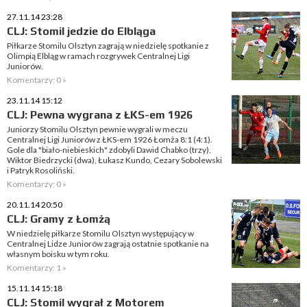
27.11.14 23:28
CLJ: Stomil jedzie do Elbląga
Piłkarze Stomilu Olsztyn zagrają w niedzielę spotkanie z
Olimpią Elbląg w ramach rozgrywek Centralnej Ligi
Juniorów.
Komentarzy: 0 »
23.11.14 15:12
CLJ: Pewna wygrana z ŁKS-em 1926
Juniorzy Stomilu Olsztyn pewnie wygrali w meczu
Centralnej Ligi Juniorów z ŁKS-em 1926 Łomża 8:1 (4:1).
Gole dla "biało-niebieskich" zdobyli Dawid Chabko (trzy),
Wiktor Biedrzycki (dwa), Łukasz Kundo, Cezary Sobolewski
i Patryk Rosoliński.
Komentarzy: 0 »
20.11.14 20:50
CLJ: Gramy z Łomżą
W niedzielę piłkarze Stomilu Olsztyn występujący w
Centralnej Lidze Juniorów zagrają ostatnie spotkanie na
własnym boisku w tym roku.
Komentarzy: 1 »
15.11.14 15:18
CLJ: Stomil wygrał z Motorem