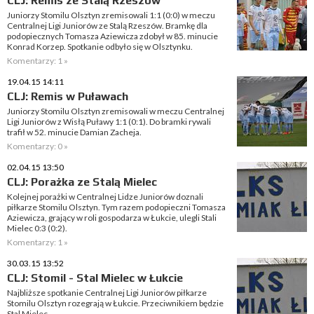
CLJ: Remis ze Stalą Rzeszów
Juniorzy Stomilu Olsztyn zremisowali 1:1 (0:0) w meczu
Centralnej Ligi Juniorów ze Stalą Rzeszów. Bramkę dla
podopiecznych Tomasza Aziewicza zdobył w 85. minucie
Konrad Korzep. Spotkanie odbyło się w Olsztynku.
Komentarzy: 1 »
19.04.15 14:11
CLJ: Remis w Puławach
Juniorzy Stomilu Olsztyn zremisowali w meczu Centralnej
Ligi Juniorów z Wisłą Puławy 1:1 (0:1). Do bramki rywali
trafił w 52. minucie Damian Zacheja.
Komentarzy: 0 »
02.04.15 13:50
CLJ: Porażka ze Stalą Mielec
Kolejnej porażki w Centralnej Lidze Juniorów doznali
piłkarze Stomilu Olsztyn. Tym razem podopieczni Tomasza
Aziewicza, grający w roli gospodarza w Łukcie, ulegli Stali
Mielec 0:3 (0:2).
Komentarzy: 1 »
30.03.15 13:52
CLJ: Stomil - Stal Mielec w Łukcie
Najbliższe spotkanie Centralnej Ligi Juniorów piłkarze
Stomilu Olsztyn rozegrają w Łukcie. Przeciwnikiem będzie
Stal Mielec.