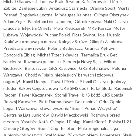
Michał Glanowski
Tomasz Ptak
Szymon Kaźmierowski
Górnik
Zabrze
Zagłębie Lubin
Arkadiusz Czarnecki
Orange Sport
Warta
Poznań
Bogdanka Łęczna
Mindaugas Kalonas
Olimpia Olsztynek
Adam Zejer
Pamiętam i nie zapomnę
Górnik Łęczna
Naki Olsztyn
Cracovia
Błękitni Orneta
Piotr Klepczarek
MKS Korsze
Motor
Lubawa
Wojewódzki Puchar Polski
Flota Świnoujście
Hutnik
Kraków
rozmowa po meczu
Kolejarz Stróże
Olimpia Zambrów
Przedstawiamy rywala
Polonia Bydgoszcz
Granica Kętrzyn
Concordia Elbląg
Michał Trzeciakiewicz
Termalica Bruk-Bet
Nieciecza
Rozmowa po meczu
Sandecja Nowy Sącz
Wiktor
Biedrzycki
Bartoszyce
GKS Katowice
GKS Bełchatów
Polonia
Warszawa
Chodź w "biało-niebieskich" barwach i zdobywaj
nagrody!
Kamil Hempel
Paweł Piceluk
Stomil Olsztyn - juniorzy
młodsi
Raków Częstochowa
UKS SMS Łódź
Rafał Śledź
Radomiak
Radom
Paweł Kaczmarek
Stomil Travel
ŁKS Łódź
ŁKS Łomża
Rozwój Katowice
Piotr Darmochwał
Bez napinki
Odra Opole
Legia II Warszawa
stowarzyszenie "Stomil Ponad Wszystko"
Centralna Liga Juniorów
Dawid Mieczkowski
Rozmowa przed
meczem
Yasuhiro Katō
Olimpia II Elbląg
Kamil Kiereś
Polska U-21
Chrobry Głogów
Stomil Cup
felieton
Makroregionalna Liga
Juniorów Młodszych
Stal Mielec
(S)krytym okiem
komentarz
Śląsk