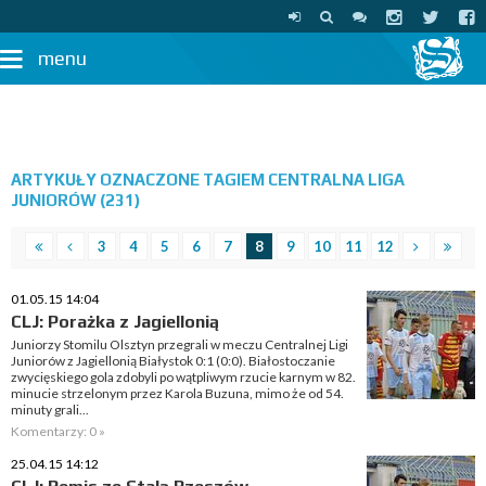
menu
ARTYKUŁY OZNACZONE TAGIEM CENTRALNA LIGA
JUNIORÓW (231)
3
4
5
6
7
8
9
10
11
12
01.05.15 14:04
CLJ: Porażka z Jagiellonią
Juniorzy Stomilu Olsztyn przegrali w meczu Centralnej Ligi
Juniorów z Jagiellonią Białystok 0:1 (0:0). Białostoczanie
zwycięskiego gola zdobyli po wątpliwym rzucie karnym w 82.
minucie strzelonym przez Karola Buzuna, mimo że od 54.
minuty grali...
Komentarzy: 0 »
25.04.15 14:12