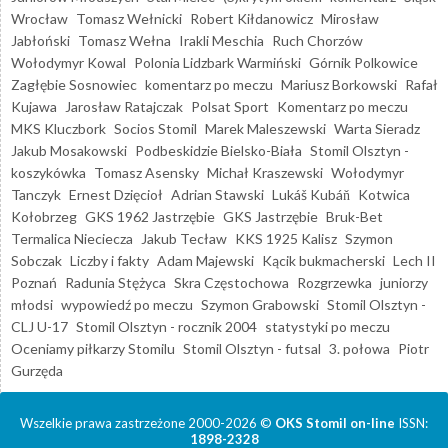
Wrocław
Tomasz Wełnicki
Robert Kiłdanowicz
Mirosław
Jabłoński
Tomasz Wełna
Irakli Meschia
Ruch Chorzów
Wołodymyr Kowal
Polonia Lidzbark Warmiński
Górnik Polkowice
Zagłębie Sosnowiec
komentarz po meczu
Mariusz Borkowski
Rafał
Kujawa
Jarosław Ratajczak
Polsat Sport
Komentarz po meczu
MKS Kluczbork
Socios Stomil
Marek Maleszewski
Warta Sieradz
Jakub Mosakowski
Podbeskidzie Bielsko-Biała
Stomil Olsztyn -
koszykówka
Tomasz Asensky
Michał Kraszewski
Wołodymyr
Tanczyk
Ernest Dzięcioł
Adrian Stawski
Lukáš Kubáň
Kotwica
Kołobrzeg
GKS 1962 Jastrzębie
GKS Jastrzębie
Bruk-Bet
Termalica Nieciecza
Jakub Tecław
KKS 1925 Kalisz
Szymon
Sobczak
Liczby i fakty
Adam Majewski
Kącik bukmacherski
Lech II
Poznań
Radunia Stężyca
Skra Częstochowa
Rozgrzewka
juniorzy
młodsi
wypowiedź po meczu
Szymon Grabowski
Stomil Olsztyn -
CLJ U-17
Stomil Olsztyn - rocznik 2004
statystyki po meczu
Oceniamy piłkarzy Stomilu
Stomil Olsztyn - futsal
3. połowa
Piotr
Gurzęda
Wszelkie prawa zastrzeżone 2000-2026 ©
OKS Stomil on-line
ISSN:
1898-2328