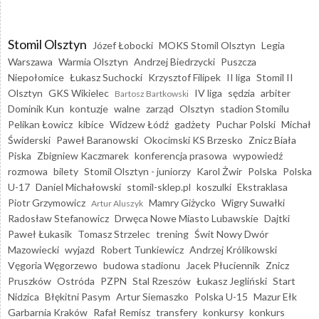
Stomil Olsztyn
Józef Łobocki
MOKS Stomil Olsztyn
Legia
Warszawa
Warmia Olsztyn
Andrzej Biedrzycki
Puszcza
Niepołomice
Łukasz Suchocki
Krzysztof Filipek
II liga
Stomil II
Olsztyn
GKS Wikielec
IV liga
sędzia
arbiter
Bartosz Bartkowski
Dominik Kun
kontuzje
walne
zarząd
Olsztyn
stadion Stomilu
Pelikan Łowicz
kibice
Widzew Łódź
gadżety
Puchar Polski
Michał
Świderski
Paweł Baranowski
Okocimski KS Brzesko
Znicz Biała
Piska
Zbigniew Kaczmarek
konferencja prasowa
wypowiedź
rozmowa
bilety
Stomil Olsztyn - juniorzy
Karol Żwir
Polska
Polska
U-17
Daniel Michałowski
stomil-sklep.pl
koszulki
Ekstraklasa
Piotr Grzymowicz
Mamry Giżycko
Wigry Suwałki
Artur Aluszyk
Radosław Stefanowicz
Drwęca Nowe Miasto Lubawskie
Dajtki
Paweł Łukasik
Tomasz Strzelec
trening
Świt Nowy Dwór
Mazowiecki
wyjazd
Robert Tunkiewicz
Andrzej Królikowski
Vęgoria Węgorzewo
budowa stadionu
Jacek Płuciennik
Znicz
Pruszków
Ostróda
PZPN
Stal Rzeszów
Łukasz Jegliński
Start
Nidzica
Błękitni Pasym
Artur Siemaszko
Polska U-15
Mazur Ełk
Garbarnia Kraków
Rafał Remisz
transfery
konkursy
konkurs