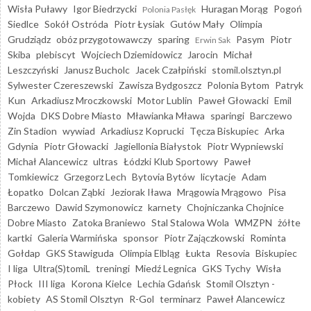
Wisła Puławy
Igor Biedrzycki
Huragan Morąg
Pogoń
Polonia Pasłęk
Siedlce
Sokół Ostróda
Piotr Łysiak
Gutów Mały
Olimpia
Grudziądz
obóz przygotowawczy
sparing
Pasym
Piotr
Erwin Sak
Skiba
plebiscyt
Wojciech Dziemidowicz
Jarocin
Michał
Leszczyński
Janusz Bucholc
Jacek Czałpiński
stomil.olsztyn.pl
Sylwester Czereszewski
Zawisza Bydgoszcz
Polonia Bytom
Patryk
Kun
Arkadiusz Mroczkowski
Motor Lublin
Paweł Głowacki
Emil
Wojda
DKS Dobre Miasto
Mławianka Mława
sparingi
Barczewo
Zin Stadion
wywiad
Arkadiusz Koprucki
Tęcza Biskupiec
Arka
Gdynia
Piotr Głowacki
Jagiellonia Białystok
Piotr Wypniewski
Michał Alancewicz
ultras
Łódzki Klub Sportowy
Paweł
Tomkiewicz
Grzegorz Lech
Bytovia Bytów
licytacje
Adam
Łopatko
Dolcan Ząbki
Jeziorak Iława
Mrągowia Mrągowo
Pisa
Barczewo
Dawid Szymonowicz
karnety
Chojniczanka Chojnice
Dobre Miasto
Zatoka Braniewo
Stal Stalowa Wola
WMZPN
żółte
kartki
Galeria Warmińska
sponsor
Piotr Zajączkowski
Rominta
Gołdap
GKS Stawiguda
Olimpia Elbląg
Łukta
Resovia
Biskupiec
I liga
Ultra(S)tomiL
treningi
Miedź Legnica
GKS Tychy
Wisła
Płock
III liga
Korona Kielce
Lechia Gdańsk
Stomil Olsztyn -
kobiety
AS Stomil Olsztyn
R-Gol
terminarz
Paweł Alancewicz