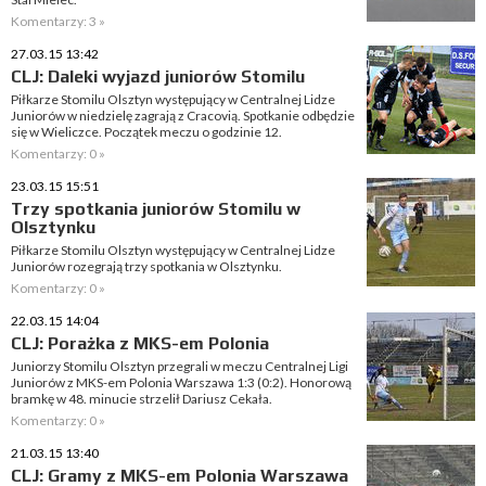
Komentarzy: 3 »
27.03.15 13:42
CLJ: Daleki wyjazd juniorów Stomilu
Piłkarze Stomilu Olsztyn występujący w Centralnej Lidze
Juniorów w niedzielę zagrają z Cracovią. Spotkanie odbędzie
się w Wieliczce. Początek meczu o godzinie 12.
Komentarzy: 0 »
23.03.15 15:51
Trzy spotkania juniorów Stomilu w
Olsztynku
Piłkarze Stomilu Olsztyn występujący w Centralnej Lidze
Juniorów rozegrają trzy spotkania w Olsztynku.
Komentarzy: 0 »
22.03.15 14:04
CLJ: Porażka z MKS-em Polonia
Juniorzy Stomilu Olsztyn przegrali w meczu Centralnej Ligi
Juniorów z MKS-em Polonia Warszawa 1:3 (0:2). Honorową
bramkę w 48. minucie strzelił Dariusz Cekała.
Komentarzy: 0 »
21.03.15 13:40
CLJ: Gramy z MKS-em Polonia Warszawa