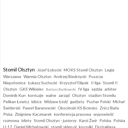
Stomil Olsztyn
Józef Łobocki
MOKS Stomil Olsztyn
Legia
Warszawa
Warmia Olsztyn
Andrzej Biedrzycki
Puszcza
Niepołomice
Łukasz Suchocki
Krzysztof Filipek
II liga
Stomil II
Olsztyn
GKS Wikielec
IV liga
sędzia
arbiter
Bartosz Bartkowski
Dominik Kun
kontuzje
walne
zarząd
Olsztyn
stadion Stomilu
Pelikan Łowicz
kibice
Widzew Łódź
gadżety
Puchar Polski
Michał
Świderski
Paweł Baranowski
Okocimski KS Brzesko
Znicz Biała
Piska
Zbigniew Kaczmarek
konferencja prasowa
wypowiedź
rozmowa
bilety
Stomil Olsztyn - juniorzy
Karol Żwir
Polska
Polska
U-17
Daniel Michałowski
stomil-sklep.pl
koszulki
Ekstraklasa