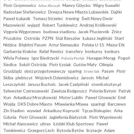
Piotr Grzymowicz
Mamry Giżycko
Wigry Suwałki
Artur Aluszyk
Radosław Stefanowicz
Drwęca Nowe Miasto Lubawskie
Dajtki
Paweł Łukasik
Tomasz Strzelec
trening
Świt Nowy Dwór
Mazowiecki
wyjazd
Robert Tunkiewicz
Andrzej Królikowski
Vęgoria Węgorzewo
budowa stadionu
Jacek Płuciennik
Znicz
Pruszków
Ostróda
PZPN
Stal Rzeszów
Łukasz Jegliński
Start
Nidzica
Błękitni Pasym
Artur Siemaszko
Polska U-15
Mazur Ełk
Garbarnia Kraków
Rafał Remisz
transfery
konkursy
konkurs
Wisła Puławy
Igor Biedrzycki
Huragan Morąg
Pogoń
Polonia Pasłęk
Siedlce
Sokół Ostróda
Piotr Łysiak
Gutów Mały
Olimpia
Grudziądz
obóz przygotowawczy
sparing
Pasym
Piotr
Erwin Sak
Skiba
plebiscyt
Wojciech Dziemidowicz
Jarocin
Michał
Leszczyński
Janusz Bucholc
Jacek Czałpiński
stomil.olsztyn.pl
Sylwester Czereszewski
Zawisza Bydgoszcz
Polonia Bytom
Patryk
Kun
Arkadiusz Mroczkowski
Motor Lublin
Paweł Głowacki
Emil
Wojda
DKS Dobre Miasto
Mławianka Mława
sparingi
Barczewo
Zin Stadion
wywiad
Arkadiusz Koprucki
Tęcza Biskupiec
Arka
Gdynia
Piotr Głowacki
Jagiellonia Białystok
Piotr Wypniewski
Michał Alancewicz
ultras
Łódzki Klub Sportowy
Paweł
Tomkiewicz
Grzegorz Lech
Bytovia Bytów
licytacje
Adam