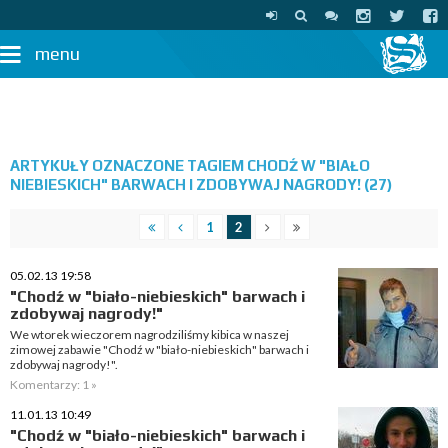
menu
ARTYKUŁY OZNACZONE TAGIEM CHODŹ W "BIAŁO
NIEBIESKICH" BARWACH I ZDOBYWAJ NAGRODY! (27)
1
2
05.02.13 19:58
"Chodź w "biało-niebieskich" barwach i
zdobywaj nagrody!"
We wtorek wieczorem nagrodziliśmy kibica w naszej
zimowej zabawie "Chodź w "biało-niebieskich" barwach i
zdobywaj nagrody!".
Komentarzy: 1 »
11.01.13 10:49
"Chodź w "biało-niebieskich" barwach i