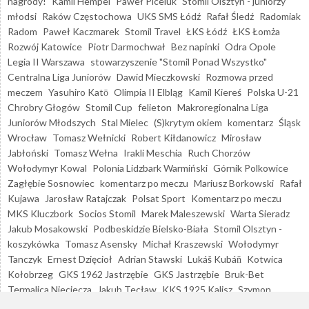
nagrody!
Kamil Hempel
Paweł Piceluk
Stomil Olsztyn - juniorzy
młodsi
Raków Częstochowa
UKS SMS Łódź
Rafał Śledź
Radomiak
Radom
Paweł Kaczmarek
Stomil Travel
ŁKS Łódź
ŁKS Łomża
Rozwój Katowice
Piotr Darmochwał
Bez napinki
Odra Opole
Legia II Warszawa
stowarzyszenie "Stomil Ponad Wszystko"
Centralna Liga Juniorów
Dawid Mieczkowski
Rozmowa przed
meczem
Yasuhiro Katō
Olimpia II Elbląg
Kamil Kiereś
Polska U-21
Chrobry Głogów
Stomil Cup
felieton
Makroregionalna Liga
Juniorów Młodszych
Stal Mielec
(S)krytym okiem
komentarz
Śląsk
Wrocław
Tomasz Wełnicki
Robert Kiłdanowicz
Mirosław
Jabłoński
Tomasz Wełna
Irakli Meschia
Ruch Chorzów
Wołodymyr Kowal
Polonia Lidzbark Warmiński
Górnik Polkowice
Zagłębie Sosnowiec
komentarz po meczu
Mariusz Borkowski
Rafał
Kujawa
Jarosław Ratajczak
Polsat Sport
Komentarz po meczu
MKS Kluczbork
Socios Stomil
Marek Maleszewski
Warta Sieradz
Jakub Mosakowski
Podbeskidzie Bielsko-Biała
Stomil Olsztyn -
koszykówka
Tomasz Asensky
Michał Kraszewski
Wołodymyr
Tanczyk
Ernest Dzięcioł
Adrian Stawski
Lukáš Kubáň
Kotwica
Kołobrzeg
GKS 1962 Jastrzębie
GKS Jastrzębie
Bruk-Bet
Termalica Nieciecza
Jakub Tecław
KKS 1925 Kalisz
Szymon
Sobczak
Liczby i fakty
Adam Majewski
Kącik bukmacherski
Lech II