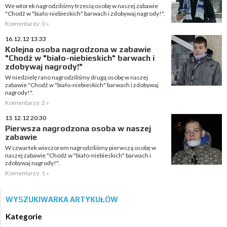
We wtorek nagrodziliśmy trzecią osobę w naszej zabawie
"Chodź w "biało-niebieskich" barwach i zdobywaj nagrody!".
Komentarzy: 0 »
16.12.12 13:33
Kolejna osoba nagrodzona w zabawie
"Chodź w "biało-niebieskich" barwach i
zdobywaj nagrody!"
W niedzielę rano nagrodziliśmy drugą osobę w naszej
zabawie "Chodź w "biało-niebieskich" barwach i zdobywaj
nagrody!".
Komentarzy: 2 »
13.12.12 20:30
Pierwsza nagrodzona osoba w naszej
zabawie
W czwartek wieczorem nagrodziliśmy pierwszą osobę w
naszej zabawie "Chodź w "biało-niebieskich" barwach i
zdobywaj nagrody!".
Komentarzy: 1 »
WYSZUKIWARKA ARTYKUŁÓW
Kategorie