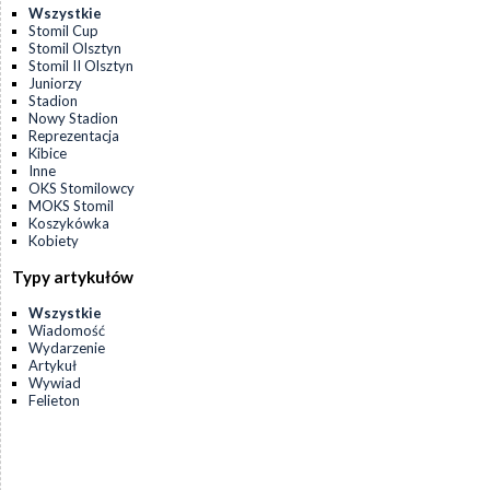
Wszystkie
Stomil Cup
Stomil Olsztyn
Stomil II Olsztyn
Juniorzy
Stadion
Nowy Stadion
Reprezentacja
Kibice
Inne
OKS Stomilowcy
MOKS Stomil
Koszykówka
Kobiety
Typy artykułów
Wszystkie
Wiadomość
Wydarzenie
Artykuł
Wywiad
Felieton