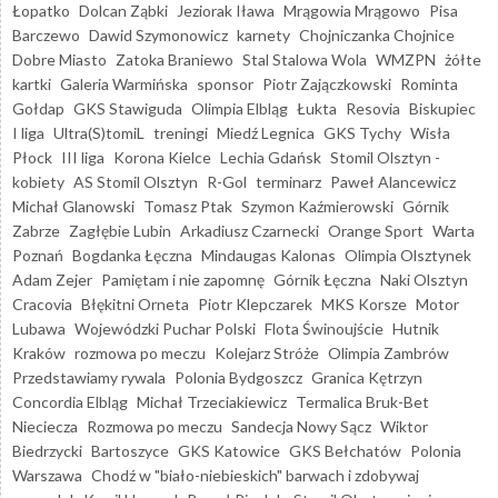
Łopatko
Dolcan Ząbki
Jeziorak Iława
Mrągowia Mrągowo
Pisa
Barczewo
Dawid Szymonowicz
karnety
Chojniczanka Chojnice
Dobre Miasto
Zatoka Braniewo
Stal Stalowa Wola
WMZPN
żółte
kartki
Galeria Warmińska
sponsor
Piotr Zajączkowski
Rominta
Gołdap
GKS Stawiguda
Olimpia Elbląg
Łukta
Resovia
Biskupiec
I liga
Ultra(S)tomiL
treningi
Miedź Legnica
GKS Tychy
Wisła
Płock
III liga
Korona Kielce
Lechia Gdańsk
Stomil Olsztyn -
kobiety
AS Stomil Olsztyn
R-Gol
terminarz
Paweł Alancewicz
Michał Glanowski
Tomasz Ptak
Szymon Kaźmierowski
Górnik
Zabrze
Zagłębie Lubin
Arkadiusz Czarnecki
Orange Sport
Warta
Poznań
Bogdanka Łęczna
Mindaugas Kalonas
Olimpia Olsztynek
Adam Zejer
Pamiętam i nie zapomnę
Górnik Łęczna
Naki Olsztyn
Cracovia
Błękitni Orneta
Piotr Klepczarek
MKS Korsze
Motor
Lubawa
Wojewódzki Puchar Polski
Flota Świnoujście
Hutnik
Kraków
rozmowa po meczu
Kolejarz Stróże
Olimpia Zambrów
Przedstawiamy rywala
Polonia Bydgoszcz
Granica Kętrzyn
Concordia Elbląg
Michał Trzeciakiewicz
Termalica Bruk-Bet
Nieciecza
Rozmowa po meczu
Sandecja Nowy Sącz
Wiktor
Biedrzycki
Bartoszyce
GKS Katowice
GKS Bełchatów
Polonia
Warszawa
Chodź w "biało-niebieskich" barwach i zdobywaj