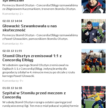
sprawdzian
Po meczu Stomil Olsztyn - Concordia Elbląg rozmawialiśmy
ze Zbigniewem Kaczmarkiem, trenerem Stomilu Olsztyn.
Komentarzy: 2 »
02.03.13 14:04
Głowacki: Szwankowała u nas
skuteczność
Po meczu Stomil Olsztyn - Concordia Elbląg rozmawialiśmy
z Paweł Głowackim, pomocnikiem Stomilu Olsztyn.
Komentarzy: 4 »
02.03.13 11:55
Stomil Olsztyn zremisował 1:1 z
Concordią Elbląg
W sobotnim sparingu Stomil Olsztyn zremisował na
Dajtkach 1:1 z Concordią Elbląg. Jedyną bramkę dla
gospodarzy zdobył w 4. minucie meczu po strzale z rzutu
karnego Paweł Głowacki.
Komentarzy: 9 »
01.03.13 16:18
Szpital w Stomilu przed meczem z
Concordią
W sobotę Stomil Olsztyn rozegra ostatni sparing przed
rundą wiosenną I ligi. Ten mecz miał pokazać w jakiej formie