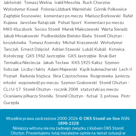
Jabłoński
Tomasz Wełna
Irakli Meschia
Ruch Chorzów
Wołodymyr Kowal
Polonia Lidzbark Warmiński
Górnik Polkowice
Zagłębie Sosnowiec
komentarz po meczu
Mariusz Borkowski
Rafał
Kujawa
Jarosław Ratajczak
Polsat Sport
Komentarz po meczu
MKS Kluczbork
Socios Stomil
Marek Maleszewski
Warta Sieradz
Jakub Mosakowski
Podbeskidzie Bielsko-Biała
Stomil Olsztyn -
koszykówka
Tomasz Asensky
Michał Kraszewski
Wołodymyr
Tanczyk
Ernest Dzięcioł
Adrian Stawski
Lukáš Kubáň
Kotwica
Kołobrzeg
GKS 1962 Jastrzębie
GKS Jastrzębie
Bruk-Bet
Termalica Nieciecza
Jakub Tecław
KKS 1925 Kalisz
Szymon
Sobczak
Liczby i fakty
Adam Majewski
Kącik bukmacherski
Lech II
Poznań
Radunia Stężyca
Skra Częstochowa
Rozgrzewka
juniorzy
młodsi
wypowiedź po meczu
Szymon Grabowski
Stomil Olsztyn -
CLJ U-17
Stomil Olsztyn - rocznik 2004
statystyki po meczu
Oceniamy piłkarzy Stomilu
Stomil Olsztyn - futsal
3. połowa
Piotr
Gurzęda
Wszelkie prawa zastrzeżone 2000-2026 ©
OKS Stomil on-line
ISSN:
1898-2328
Niniejsza witryna nie ma żadnego związku z klubem OKS Stomil
Olsztyn. Prezentujemy tutaj niezależne opinie na temat sytuacji w