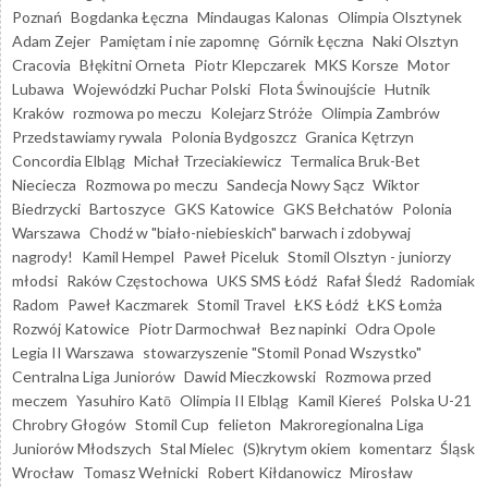
Poznań
Bogdanka Łęczna
Mindaugas Kalonas
Olimpia Olsztynek
Adam Zejer
Pamiętam i nie zapomnę
Górnik Łęczna
Naki Olsztyn
Cracovia
Błękitni Orneta
Piotr Klepczarek
MKS Korsze
Motor
Lubawa
Wojewódzki Puchar Polski
Flota Świnoujście
Hutnik
Kraków
rozmowa po meczu
Kolejarz Stróże
Olimpia Zambrów
Przedstawiamy rywala
Polonia Bydgoszcz
Granica Kętrzyn
Concordia Elbląg
Michał Trzeciakiewicz
Termalica Bruk-Bet
Nieciecza
Rozmowa po meczu
Sandecja Nowy Sącz
Wiktor
Biedrzycki
Bartoszyce
GKS Katowice
GKS Bełchatów
Polonia
Warszawa
Chodź w "biało-niebieskich" barwach i zdobywaj
nagrody!
Kamil Hempel
Paweł Piceluk
Stomil Olsztyn - juniorzy
młodsi
Raków Częstochowa
UKS SMS Łódź
Rafał Śledź
Radomiak
Radom
Paweł Kaczmarek
Stomil Travel
ŁKS Łódź
ŁKS Łomża
Rozwój Katowice
Piotr Darmochwał
Bez napinki
Odra Opole
Legia II Warszawa
stowarzyszenie "Stomil Ponad Wszystko"
Centralna Liga Juniorów
Dawid Mieczkowski
Rozmowa przed
meczem
Yasuhiro Katō
Olimpia II Elbląg
Kamil Kiereś
Polska U-21
Chrobry Głogów
Stomil Cup
felieton
Makroregionalna Liga
Juniorów Młodszych
Stal Mielec
(S)krytym okiem
komentarz
Śląsk
Wrocław
Tomasz Wełnicki
Robert Kiłdanowicz
Mirosław