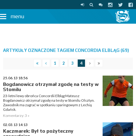
menu
ARTYKUŁY OZNACZONE TAGIEM CONCORDIA ELBLĄG (69)
1
2
3
4
25.06.13 18:56
Bogdanowicz otrzymał zgodę na testy w
Stomilu
23-letni lewy obrońca Concordii Elbląg Mateusz
Bogdanowicz otrzymał zgodę na testy w Stomilu Olsztyn.
Zawodnik ma zagrać w spotkaniu sparingowym z Lechią
Gdańsk.
Komentarzy: 3 »
02.03.13 14:13
Kaczmarek: Był to pożyteczny