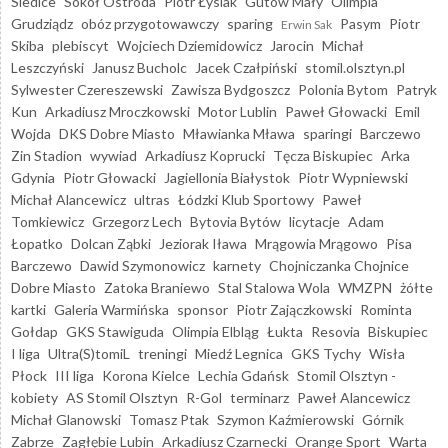
Siedlce
Sokół Ostróda
Piotr Łysiak
Gutów Mały
Olimpia
Grudziądz
obóz przygotowawczy
sparing
Pasym
Piotr
Erwin Sak
Skiba
plebiscyt
Wojciech Dziemidowicz
Jarocin
Michał
Leszczyński
Janusz Bucholc
Jacek Czałpiński
stomil.olsztyn.pl
Sylwester Czereszewski
Zawisza Bydgoszcz
Polonia Bytom
Patryk
Kun
Arkadiusz Mroczkowski
Motor Lublin
Paweł Głowacki
Emil
Wojda
DKS Dobre Miasto
Mławianka Mława
sparingi
Barczewo
Zin Stadion
wywiad
Arkadiusz Koprucki
Tęcza Biskupiec
Arka
Gdynia
Piotr Głowacki
Jagiellonia Białystok
Piotr Wypniewski
Michał Alancewicz
ultras
Łódzki Klub Sportowy
Paweł
Tomkiewicz
Grzegorz Lech
Bytovia Bytów
licytacje
Adam
Łopatko
Dolcan Ząbki
Jeziorak Iława
Mrągowia Mrągowo
Pisa
Barczewo
Dawid Szymonowicz
karnety
Chojniczanka Chojnice
Dobre Miasto
Zatoka Braniewo
Stal Stalowa Wola
WMZPN
żółte
kartki
Galeria Warmińska
sponsor
Piotr Zajączkowski
Rominta
Gołdap
GKS Stawiguda
Olimpia Elbląg
Łukta
Resovia
Biskupiec
I liga
Ultra(S)tomiL
treningi
Miedź Legnica
GKS Tychy
Wisła
Płock
III liga
Korona Kielce
Lechia Gdańsk
Stomil Olsztyn -
kobiety
AS Stomil Olsztyn
R-Gol
terminarz
Paweł Alancewicz
Michał Glanowski
Tomasz Ptak
Szymon Kaźmierowski
Górnik
Zabrze
Zagłębie Lubin
Arkadiusz Czarnecki
Orange Sport
Warta