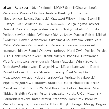
Stomil Olsztyn
Józef Łobocki
MOKS Stomil Olsztyn
Legia
Warszawa
Warmia Olsztyn
Andrzej Biedrzycki
Puszcza
Niepołomice
Łukasz Suchocki
Krzysztof Filipek
II liga
Stomil II
Olsztyn
GKS Wikielec
IV liga
sędzia
arbiter
Bartosz Bartkowski
Dominik Kun
kontuzje
walne
zarząd
Olsztyn
stadion Stomilu
Pelikan Łowicz
kibice
Widzew Łódź
gadżety
Puchar Polski
Michał
Świderski
Paweł Baranowski
Okocimski KS Brzesko
Znicz Biała
Piska
Zbigniew Kaczmarek
konferencja prasowa
wypowiedź
rozmowa
bilety
Stomil Olsztyn - juniorzy
Karol Żwir
Polska
Polska
U-17
Daniel Michałowski
stomil-sklep.pl
koszulki
Ekstraklasa
Piotr Grzymowicz
Mamry Giżycko
Wigry Suwałki
Artur Aluszyk
Radosław Stefanowicz
Drwęca Nowe Miasto Lubawskie
Dajtki
Paweł Łukasik
Tomasz Strzelec
trening
Świt Nowy Dwór
Mazowiecki
wyjazd
Robert Tunkiewicz
Andrzej Królikowski
Vęgoria Węgorzewo
budowa stadionu
Jacek Płuciennik
Znicz
Pruszków
Ostróda
PZPN
Stal Rzeszów
Łukasz Jegliński
Start
Nidzica
Błękitni Pasym
Artur Siemaszko
Polska U-15
Mazur Ełk
Garbarnia Kraków
Rafał Remisz
transfery
konkursy
konkurs
Wisła Puławy
Igor Biedrzycki
Huragan Morąg
Pogoń
Polonia Pasłęk