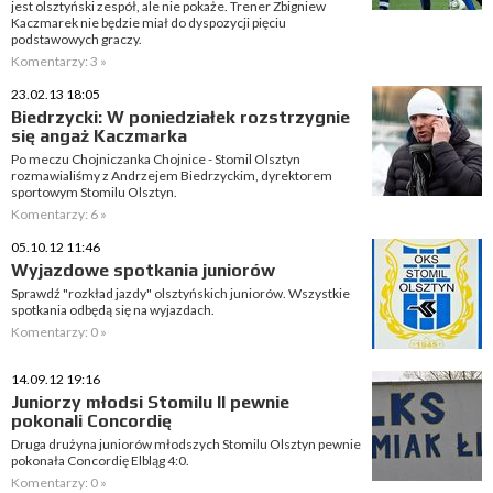
jest olsztyński zespół, ale nie pokaże. Trener Zbigniew
Kaczmarek nie będzie miał do dyspozycji pięciu
podstawowych graczy.
Komentarzy: 3 »
23.02.13 18:05
Biedrzycki: W poniedziałek rozstrzygnie
się angaż Kaczmarka
Po meczu Chojniczanka Chojnice - Stomil Olsztyn
rozmawialiśmy z Andrzejem Biedrzyckim, dyrektorem
sportowym Stomilu Olsztyn.
Komentarzy: 6 »
05.10.12 11:46
Wyjazdowe spotkania juniorów
Sprawdź "rozkład jazdy" olsztyńskich juniorów. Wszystkie
spotkania odbędą się na wyjazdach.
Komentarzy: 0 »
14.09.12 19:16
Juniorzy młodsi Stomilu II pewnie
pokonali Concordię
Druga drużyna juniorów młodszych Stomilu Olsztyn pewnie
pokonała Concordię Elbląg 4:0.
Komentarzy: 0 »