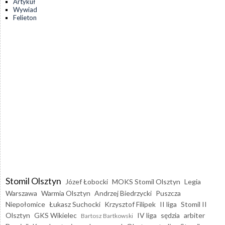
Artykuł
Wywiad
Felieton
Stomil Olsztyn
Józef Łobocki
MOKS Stomil Olsztyn
Legia
Warszawa
Warmia Olsztyn
Andrzej Biedrzycki
Puszcza
Niepołomice
Łukasz Suchocki
Krzysztof Filipek
II liga
Stomil II
Olsztyn
GKS Wikielec
IV liga
sędzia
arbiter
Bartosz Bartkowski