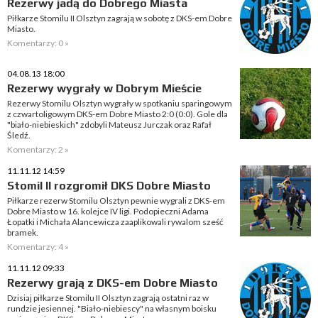
Rezerwy jadą do Dobrego Miasta
Piłkarze Stomilu II Olsztyn zagrają w sobotę z DKS-em Dobre
Miasto.
Komentarzy: 0 »
04.08.13 18:00
Rezerwy wygrały w Dobrym Mieście
Rezerwy Stomilu Olsztyn wygrały w spotkaniu sparingowym
z czwartoligowym DKS-em Dobre Miasto 2:0 (0:0). Gole dla
"biało-niebieskich" zdobyli Mateusz Jurczak oraz Rafał
Śledź.
Komentarzy: 2 »
11.11.12 14:59
Stomil II rozgromił DKS Dobre Miasto
Piłkarze rezerw Stomilu Olsztyn pewnie wygrali z DKS-em
Dobre Miasto w 16. kolejce IV ligi. Podopieczni Adama
Łopatki i Michała Alancewicza zaaplikowali rywalom sześć
bramek.
Komentarzy: 4 »
11.11.12 09:33
Rezerwy grają z DKS-em Dobre Miasto
Dzisiaj piłkarze Stomilu II Olsztyn zagrają ostatni raz w
rundzie jesiennej. "Biało-niebiescy" na własnym boisku