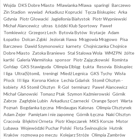
Wojda
DKS Dobre Miasto
Mławianka Mława
sparingi
Barczewo
Zin Stadion
wywiad
Arkadiusz Koprucki
Tęcza Biskupiec
Arka
Gdynia
Piotr Głowacki
Jagiellonia Białystok
Piotr Wypniewski
Michał Alancewicz
ultras
Łódzki Klub Sportowy
Paweł
Tomkiewicz
Grzegorz Lech
Bytovia Bytów
licytacje
Adam
Łopatko
Dolcan Ząbki
Jeziorak Iława
Mrągowia Mrągowo
Pisa
Barczewo
Dawid Szymonowicz
karnety
Chojniczanka Chojnice
Dobre Miasto
Zatoka Braniewo
Stal Stalowa Wola
WMZPN
żółte
kartki
Galeria Warmińska
sponsor
Piotr Zajączkowski
Rominta
Gołdap
GKS Stawiguda
Olimpia Elbląg
Łukta
Resovia
Biskupiec
I liga
Ultra(S)tomiL
treningi
Miedź Legnica
GKS Tychy
Wisła
Płock
III liga
Korona Kielce
Lechia Gdańsk
Stomil Olsztyn -
kobiety
AS Stomil Olsztyn
R-Gol
terminarz
Paweł Alancewicz
Michał Glanowski
Tomasz Ptak
Szymon Kaźmierowski
Górnik
Zabrze
Zagłębie Lubin
Arkadiusz Czarnecki
Orange Sport
Warta
Poznań
Bogdanka Łęczna
Mindaugas Kalonas
Olimpia Olsztynek
Adam Zejer
Pamiętam i nie zapomnę
Górnik Łęczna
Naki Olsztyn
Cracovia
Błękitni Orneta
Piotr Klepczarek
MKS Korsze
Motor
Lubawa
Wojewódzki Puchar Polski
Flota Świnoujście
Hutnik
Kraków
rozmowa po meczu
Kolejarz Stróże
Olimpia Zambrów