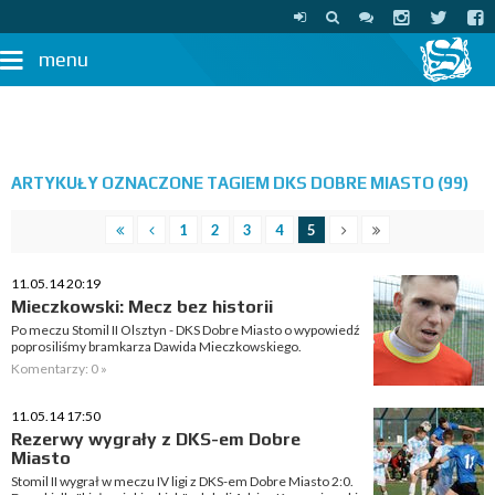
menu
ARTYKUŁY OZNACZONE TAGIEM DKS DOBRE MIASTO (99)
1
2
3
4
5
11.05.14 20:19
Mieczkowski: Mecz bez historii
Po meczu Stomil II Olsztyn - DKS Dobre Miasto o wypowiedź
poprosiliśmy bramkarza Dawida Mieczkowskiego.
Komentarzy: 0 »
11.05.14 17:50
Rezerwy wygrały z DKS-em Dobre
Miasto
Stomil II wygrał w meczu IV ligi z DKS-em Dobre Miasto 2:0.