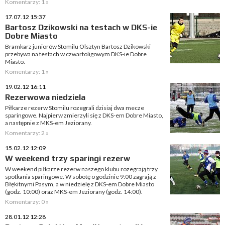
Komentarzy: 1 »
17.07.12 15:37
Bartosz Dzikowski na testach w DKS-ie
Dobre Miasto
Bramkarz juniorów Stomilu Olsztyn Bartosz Dzikowski
przebywa na testach w czwartoligowym DKS-ie Dobre
Miasto.
Komentarzy: 1 »
19.02.12 16:11
Rezerwowa niedziela
Piłkarze rezerw Stomilu rozegrali dzisiaj dwa mecze
sparingowe. Najpierw zmierzyli się z DKS-em Dobre Miasto,
a następnie z MKS-em Jeziorany.
Komentarzy: 2 »
15.02.12 12:09
W weekend trzy sparingi rezerw
W weekend piłkarze rezerw naszego klubu rozegrają trzy
spotkania sparingowe. W sobotę o godzinie 9:00 zagrają z
Błękitnymi Pasym, a w niedzielę z DKS-em Dobre Miasto
(godz. 10:00) oraz MKS-em Jeziorany (godz. 14:00).
Komentarzy: 0 »
28.01.12 12:28