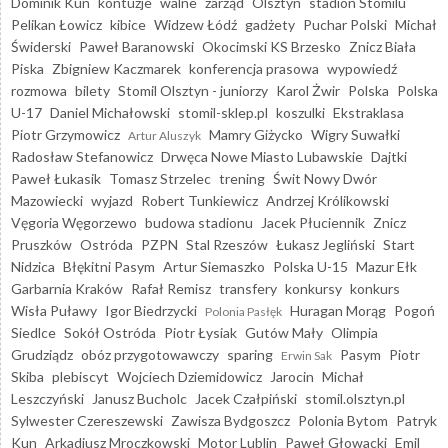
Dominik Kun
kontuzje
walne
zarząd
Olsztyn
stadion Stomilu
Pelikan Łowicz
kibice
Widzew Łódź
gadżety
Puchar Polski
Michał
Świderski
Paweł Baranowski
Okocimski KS Brzesko
Znicz Biała
Piska
Zbigniew Kaczmarek
konferencja prasowa
wypowiedź
rozmowa
bilety
Stomil Olsztyn - juniorzy
Karol Żwir
Polska
Polska
U-17
Daniel Michałowski
stomil-sklep.pl
koszulki
Ekstraklasa
Piotr Grzymowicz
Mamry Giżycko
Wigry Suwałki
Artur Aluszyk
Radosław Stefanowicz
Drwęca Nowe Miasto Lubawskie
Dajtki
Paweł Łukasik
Tomasz Strzelec
trening
Świt Nowy Dwór
Mazowiecki
wyjazd
Robert Tunkiewicz
Andrzej Królikowski
Vęgoria Węgorzewo
budowa stadionu
Jacek Płuciennik
Znicz
Pruszków
Ostróda
PZPN
Stal Rzeszów
Łukasz Jegliński
Start
Nidzica
Błękitni Pasym
Artur Siemaszko
Polska U-15
Mazur Ełk
Garbarnia Kraków
Rafał Remisz
transfery
konkursy
konkurs
Wisła Puławy
Igor Biedrzycki
Huragan Morąg
Pogoń
Polonia Pasłęk
Siedlce
Sokół Ostróda
Piotr Łysiak
Gutów Mały
Olimpia
Grudziądz
obóz przygotowawczy
sparing
Pasym
Piotr
Erwin Sak
Skiba
plebiscyt
Wojciech Dziemidowicz
Jarocin
Michał
Leszczyński
Janusz Bucholc
Jacek Czałpiński
stomil.olsztyn.pl
Sylwester Czereszewski
Zawisza Bydgoszcz
Polonia Bytom
Patryk
Kun
Arkadiusz Mroczkowski
Motor Lublin
Paweł Głowacki
Emil