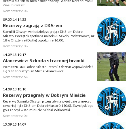
Bramki dla "biało-niebieskich" zdobyli Adrian Korzeniewski
i Yasuhiro Katō.
Komentarzy: 0 »
09.05.14 14:55
Rezerwy zagrają z DKS-em
Stomil II Olsztyn w niedzielę zagrają z DKS-em Dobre
Miasto. Początek spotkana na boisku Szkoły Podstawowej nr
18 w Olsztynie (Dajtki) o godzinie 16:00.
Komentarzy: 0 »
14.09.13 19:17
Alancewicz: Szkoda straconej bramki
Po meczu DKS Dobre Miasto - Stomil Olsztyn wypowiedział
się trener olsztynian Michał Alancewicz.
Komentarzy: 6 »
14.09.13 18:10
Rezerwy przegrały w Dobrym Mieście
Rezerwy Stomilu Olsztyn przegrały na wyjeździe w meczu
czwartej ligi z DKS-em Dobre Miasto 0:1 (0:0). Zwycięskiego
gola zdobył w 87. minucie Michał Witkowski.
Komentarzy: 0 »
13.09.13 14:09