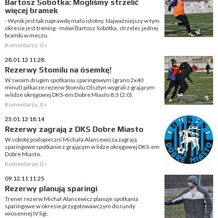
Bartosz Sobótka: Mogliśmy strzelić
więcej bramek
- Wynik jest tak naprawdę mało istotny. Najważniejszy w tym
okresie jest trening - mówi Bartosz Sobótka, strzelec jednej
bramki w meczu.
Komentarzy: 0 »
28.01.12 11:28
Rezerwy Stomilu na ósemkę!
W swoim drugim spotkaniu sparingowym (grano 2x40
minut) piłkarze rezerw Stomilu Olsztyn wygrali z grającym
w lidze okręgowej DKS-em Dobre Miasto 8:3 (2:0).
Komentarzy: 0 »
25.01.12 18:14
Rezerwy zagrają z DKS Dobre Miasto
W sobotę podopieczni Michała Alancewicza zagrają
sparingowe spotkanie z grającym w lidze okręgowej DKS-em
Dobre Miasto.
Komentarzy: 0 »
09.12.11 11:25
Rezerwy planują sparingi
Trener rezerw Michał Alancewicz planuje spotkania
sparingowe w okresie przygotowawczym do rundy
wiosennej IV ligi.