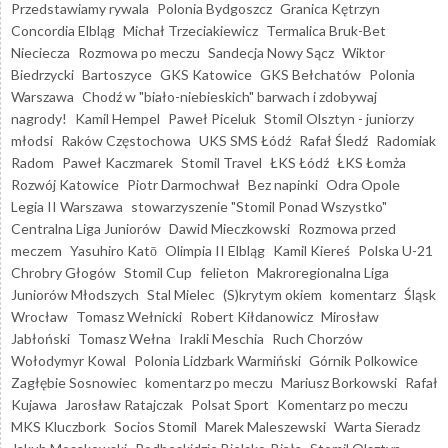
Przedstawiamy rywala
Polonia Bydgoszcz
Granica Kętrzyn
Concordia Elbląg
Michał Trzeciakiewicz
Termalica Bruk-Bet
Nieciecza
Rozmowa po meczu
Sandecja Nowy Sącz
Wiktor
Biedrzycki
Bartoszyce
GKS Katowice
GKS Bełchatów
Polonia
Warszawa
Chodź w "biało-niebieskich" barwach i zdobywaj
nagrody!
Kamil Hempel
Paweł Piceluk
Stomil Olsztyn - juniorzy
młodsi
Raków Częstochowa
UKS SMS Łódź
Rafał Śledź
Radomiak
Radom
Paweł Kaczmarek
Stomil Travel
ŁKS Łódź
ŁKS Łomża
Rozwój Katowice
Piotr Darmochwał
Bez napinki
Odra Opole
Legia II Warszawa
stowarzyszenie "Stomil Ponad Wszystko"
Centralna Liga Juniorów
Dawid Mieczkowski
Rozmowa przed
meczem
Yasuhiro Katō
Olimpia II Elbląg
Kamil Kiereś
Polska U-21
Chrobry Głogów
Stomil Cup
felieton
Makroregionalna Liga
Juniorów Młodszych
Stal Mielec
(S)krytym okiem
komentarz
Śląsk
Wrocław
Tomasz Wełnicki
Robert Kiłdanowicz
Mirosław
Jabłoński
Tomasz Wełna
Irakli Meschia
Ruch Chorzów
Wołodymyr Kowal
Polonia Lidzbark Warmiński
Górnik Polkowice
Zagłębie Sosnowiec
komentarz po meczu
Mariusz Borkowski
Rafał
Kujawa
Jarosław Ratajczak
Polsat Sport
Komentarz po meczu
MKS Kluczbork
Socios Stomil
Marek Maleszewski
Warta Sieradz