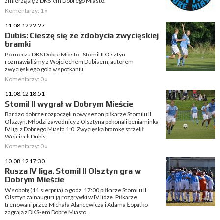
zmierzą się z DKS-em Dobrego Miasto.
Komentarzy: 1 »
11.08.12 22:27
Dubis: Cieszę się ze zdobycia zwycięskiej
bramki
Po meczu DKS Dobre Miasto - Stomil II Olsztyn
rozmawialiśmy z Wojciechem Dubisem, autorem
zwycięskiego gola w spotkaniu.
Komentarzy: 0 »
11.08.12 18:51
Stomil II wygrał w Dobrym Mieście
Bardzo dobrze rozpoczęli nowy sezon piłkarze Stomilu II
Olsztyn. Młodzi zawodnicy z Olsztyna pokonali beniaminka
IV ligi z Dobrego Miasta 1:0. Zwycięską bramkę strzelił
Wojciech Dubis.
Komentarzy: 0 »
10.08.12 17:30
Rusza IV liga. Stomil II Olsztyn gra w
Dobrym Mieście
W sobotę (11 sierpnia) o godz. 17:00 piłkarze Stomilu II
Olsztyn zainaugurują rozgrywki w IV lidze. Piłkarze
trenowani przez Michała Alancewicza i Adama Łopatko
zagrają z DKS-em Dobre Miasto.