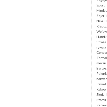
Sport
Mindau
Zejer
Naki O
Klepcz
Wojewó
Hutnik
Stróże
rywala
Concor
Termal
meczu
Bartos
Poloni
barwac
Paweł 
Raków
Śledź
Stomil 
Katow