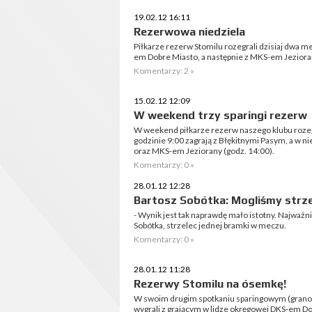
19.02.12 16:11
Rezerwowa niedziela
Piłkarze rezerw Stomilu rozegrali dzisiaj dwa m
em Dobre Miasto, a następnie z MKS-em Jeziora
Komentarzy: 2 »
15.02.12 12:09
W weekend trzy sparingi rezerw
W weekend piłkarze rezerw naszego klubu rozeg
godzinie 9:00 zagrają z Błękitnymi Pasym, a w n
oraz MKS-em Jeziorany (godz. 14:00).
Komentarzy: 0 »
28.01.12 12:28
Bartosz Sobótka: Mogliśmy strze
- Wynik jest tak naprawdę mało istotny. Najważni
Sobótka, strzelec jednej bramki w meczu.
Komentarzy: 0 »
28.01.12 11:28
Rezerwy Stomilu na ósemkę!
W swoim drugim spotkaniu sparingowym (grano 
wygrali z grającym w lidze okręgowej DKS-em Dob