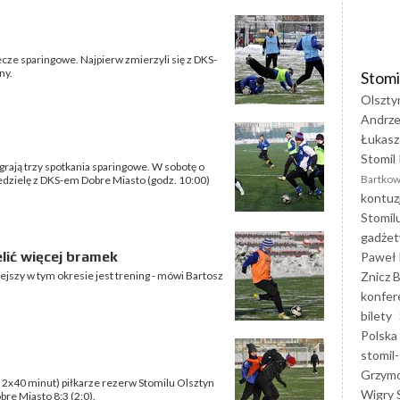
ecze sparingowe. Najpierw zmierzyli się z DKS-
ny.
Stomi
Olszty
Andrze
Łukasz
Stomil 
rają trzy spotkania sparingowe. W sobotę o
Bartkow
iedzielę z DKS-em Dobre Miasto (godz. 10:00)
kontuz
Stomil
gadżet
lić więcej bramek
Paweł 
Znicz B
ejszy w tym okresie jest trening - mówi Bartosz
konfer
bilety
Polska
stomil-
Grzym
2x40 minut) piłkarze rezerw Stomilu Olsztyn
Wigry 
re Miasto 8:3 (2:0).