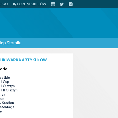
UKAJ
FORUM KIBICÓW
lep Stomilu
UKIWARKA ARTYKUŁÓW
orie
ystkie
il Cup
il Olsztyn
l II Olsztyn
orzy
ion
 Stadion
ezentacja
ce