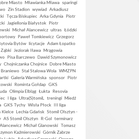
bre Miasto
Mławianka Mława
sparingi
ewo
Zin Stadion
wywiad
Arkadiusz
ki
Tęcza Biskupiec
Arka Gdynia
Piotr
cki
Jagiellonia Białystok
Piotr
ewski
Michał Alancewicz
ultras
Łódzki
portowy
Paweł Tomkiewicz
Grzegorz
Bytovia Bytów
licytacje
Adam Łopatko
 Ząbki
Jeziorak Iława
Mrągowia
wo
Pisa Barczewo
Dawid Szymonowicz
y
Chojniczanka Chojnice
Dobre Miasto
 Braniewo
Stal Stalowa Wola
WMZPN
artki
Galeria Warmińska
sponsor
Piotr
kowski
Rominta Gołdap
GKS
uda
Olimpia Elbląg
Łukta
Resovia
iec
I liga
Ultra(S)tomiL
treningi
Miedź
a
GKS Tychy
Wisła Płock
III liga
 Kielce
Lechia Gdańsk
Stomil Olsztyn -
y
AS Stomil Olsztyn
R-Gol
terminarz
Alancewicz
Michał Glanowski
Tomasz
Szymon Kaźmierowski
Górnik Zabrze
ie Lubin
Arkadiusz Czarnecki
Orange