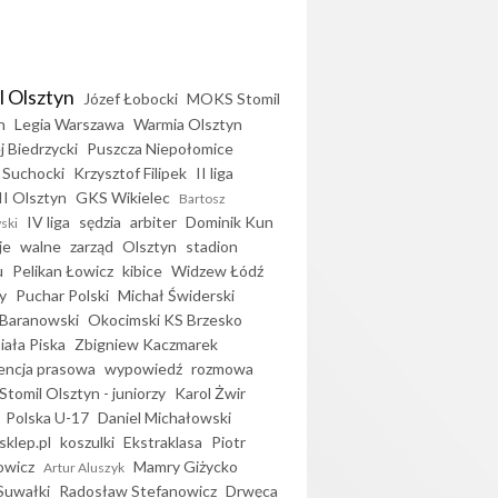
l Olsztyn
Józef Łobocki
MOKS Stomil
n
Legia Warszawa
Warmia Olsztyn
j Biedrzycki
Puszcza Niepołomice
 Suchocki
Krzysztof Filipek
II liga
II Olsztyn
GKS Wikielec
Bartosz
IV liga
sędzia
arbiter
Dominik Kun
ski
je
walne
zarząd
Olsztyn
stadion
u
Pelikan Łowicz
kibice
Widzew Łódź
y
Puchar Polski
Michał Świderski
Baranowski
Okocimski KS Brzesko
iała Piska
Zbigniew Kaczmarek
encja prasowa
wypowiedź
rozmowa
Stomil Olsztyn - juniorzy
Karol Żwir
Polska U-17
Daniel Michałowski
sklep.pl
koszulki
Ekstraklasa
Piotr
owicz
Mamry Giżycko
Artur Aluszyk
Suwałki
Radosław Stefanowicz
Drwęca