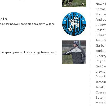
Nowe M
Tomasz
Mazowi
asto
Andrze
ją sparingowe spotkanie z grającym w lidze
budowa
Prusz
Łukasz 
Artur 
Garbar
konkur
kania sparingowe w okresie przygotowawczym
Biedrz
Pogoń 
Gutów
przyg
Piotr S
Jarocin
Jacek 
Czeres
Bytom
Motor 