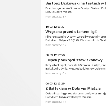
Bartosz Dzikowski na testach w 
Bramkarz juniorów Stomilu Olsztyn Bartosz Dz
DKS-ie Dobre Miasto.
Komentarzy: 1 »
10.03.12 13:37
Wygrana przed startem ligi!
Piłkarze Stomilu Olsztyn wygrali w ostatnim sp
Bałtykiem Gdynia 2:0 (1:0). Obie bramki dla "bia
Komentarzy: 8 »
08.03.12 19:50
Filipek podkręcił staw skokowy
Krzysztof Filipek, napastnik Stomilu Olsztyn, ra
Bałtykowi Gdynia. Mecz odbędzie się w Dobrym 
Komentarzy: 0 »
06.03.12 13:29
Z Bałtykiem w Dobrym Mieście
Ostatni sparing przed startem rundy wiosennej p
Bałtykiem Gdynia w Dobrym Mieście.
Komentarzy: 4 »