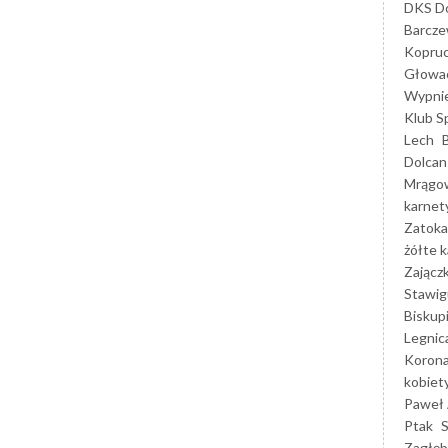
DKS Do
Barcz
Kopruc
Głowa
Wypni
Klub S
Lech
Dolcan
Mrągo
karnet
Zatoka
żółte k
Zającz
Stawig
Biskup
Legnic
Korona
kobiet
Paweł 
Ptak
Zagłęb