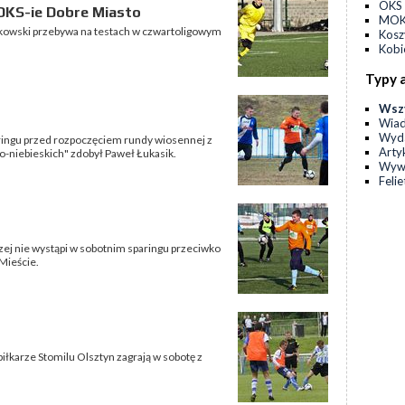
OKS 
DKS-ie Dobre Miasto
MOKS
ikowski przebywa na testach w czwartoligowym
Kos
Kobi
Typy 
Wsz
Wia
Wyda
aringu przed rozpoczęciem rundy wiosennej z
Arty
ło-niebieskich" zdobył Paweł Łukasik.
Wyw
Feli
czej nie wystąpi w sobotnim sparingu przeciwko
Mieście.
iłkarze Stomilu Olsztyn zagrają w sobotę z