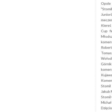
Opole
"Stomi
Junior
mecze
Kiereś
Cup
f
Młods
koment
Robert
Tomas
Wołod
Górnik
koment
Kujaw
Koment
Stomil
Jakub 
Stomil
Michał
Dzięcio