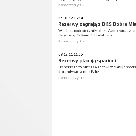
Komentarzy: 0 »
25.01.12 18:14
Rezerwy zagrają z DKS Dobre Mi
W sobotę podopieczni Michała Alancewicza zagra
okręgowej DKS-em Dobre Miasto.
Komentarzy: 0 »
09.12.11 11:25
Rezerwy planują sparingi
Trener rezerw Michał Alancewicz planuje spot
do rundy wiosennej IV ligi.
Komentarzy: 1 »