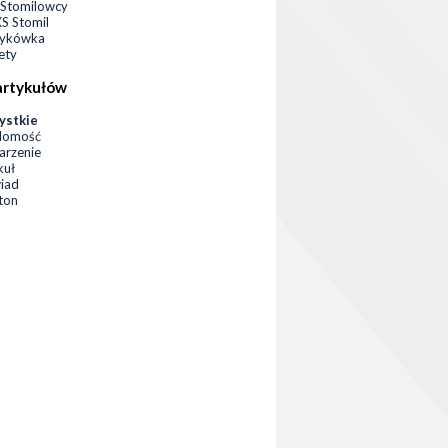
Stomilowcy
 Stomil
zykówka
ety
artykułów
ystkie
domość
rzenie
kuł
iad
eton