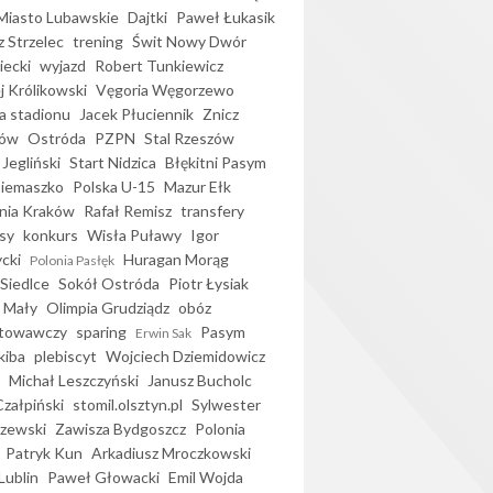
iasto Lubawskie
Dajtki
Paweł Łukasik
 Strzelec
trening
Świt Nowy Dwór
ecki
wyjazd
Robert Tunkiewicz
j Królikowski
Vęgoria Węgorzewo
 stadionu
Jacek Płuciennik
Znicz
ków
Ostróda
PZPN
Stal Rzeszów
Jegliński
Start Nidzica
Błękitni Pasym
Siemaszko
Polska U-15
Mazur Ełk
nia Kraków
Rafał Remisz
transfery
sy
konkurs
Wisła Puławy
Igor
ycki
Huragan Morąg
Polonia Pasłęk
Siedlce
Sokół Ostróda
Piotr Łysiak
 Mały
Olimpia Grudziądz
obóz
otowawczy
sparing
Pasym
Erwin Sak
kiba
plebiscyt
Wojciech Dziemidowicz
Michał Leszczyński
Janusz Bucholc
Czałpiński
stomil.olsztyn.pl
Sylwester
zewski
Zawisza Bydgoszcz
Polonia
Patryk Kun
Arkadiusz Mroczkowski
Lublin
Paweł Głowacki
Emil Wojda