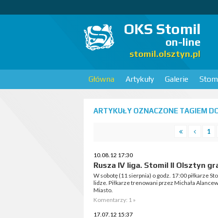
OKS Stomil
on-line
stomil.olsztyn.pl
Główna
Artykuły
Galerie
Stomi
ARTYKUŁY OZNACZONE TAGIEM DO
1
10.08.12 17:30
Rusza IV liga. Stomil II Olsztyn 
W sobotę (11 sierpnia) o godz. 17:00 piłkarze St
lidze. Piłkarze trenowani przez Michała Alance
Miasto.
Komentarzy: 1 »
17.07.12 15:37