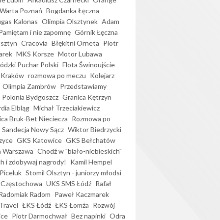
Warta Poznań
Bogdanka Łęczna
gas Kalonas
Olimpia Olsztynek
Adam
Pamiętam i nie zapomnę
Górnik Łęczna
lsztyn
Cracovia
Błękitni Orneta
Piotr
arek
MKS Korsze
Motor Lubawa
dzki Puchar Polski
Flota Świnoujście
 Kraków
rozmowa po meczu
Kolejarz
Olimpia Zambrów
Przedstawiamy
Polonia Bydgoszcz
Granica Kętrzyn
dia Elbląg
Michał Trzeciakiewicz
ica Bruk-Bet Nieciecza
Rozmowa po
Sandecja Nowy Sącz
Wiktor Biedrzycki
zyce
GKS Katowice
GKS Bełchatów
a Warszawa
Chodź w "biało-niebieskich"
h i zdobywaj nagrody!
Kamil Hempel
Piceluk
Stomil Olsztyn - juniorzy młodsi
 Częstochowa
UKS SMS Łódź
Rafał
Radomiak Radom
Paweł Kaczmarek
Travel
ŁKS Łódź
ŁKS Łomża
Rozwój
ice
Piotr Darmochwał
Bez napinki
Odra