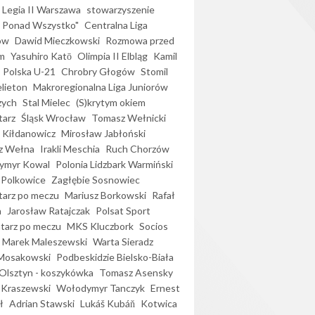
Legia II Warszawa
stowarzyszenie
l Ponad Wszystko"
Centralna Liga
ów
Dawid Mieczkowski
Rozmowa przed
m
Yasuhiro Katō
Olimpia II Elbląg
Kamil
Polska U-21
Chrobry Głogów
Stomil
elieton
Makroregionalna Liga Juniorów
zych
Stal Mielec
(S)krytym okiem
arz
Śląsk Wrocław
Tomasz Wełnicki
 Kiłdanowicz
Mirosław Jabłoński
z Wełna
Irakli Meschia
Ruch Chorzów
ymyr Kowal
Polonia Lidzbark Warmiński
 Polkowice
Zagłębie Sosnowiec
arz po meczu
Mariusz Borkowski
Rafał
a
Jarosław Ratajczak
Polsat Sport
arz po meczu
MKS Kluczbork
Socios
Marek Maleszewski
Warta Sieradz
Mosakowski
Podbeskidzie Bielsko-Biała
 Olsztyn - koszykówka
Tomasz Asensky
 Kraszewski
Wołodymyr Tanczyk
Ernest
ł
Adrian Stawski
Lukáš Kubáň
Kotwica