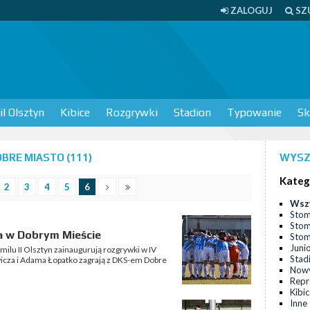
ZALOGUJ
SZ
l Olsztyn
Kibice
Rozgrywki
Stadion
Typowanie
Sk
BRE MIASTO (111)
WYSZ
Kateg
2
3
4
5
6
Wsz
Stom
Stom
gra w Dobrym Mieście
Stomi
Juni
omilu II Olsztyn zainaugurują rozgrywki w IV
Stad
wicza i Adama Łopatko zagrają z DKS-em Dobre
Nowy
Repr
Kibi
Inne