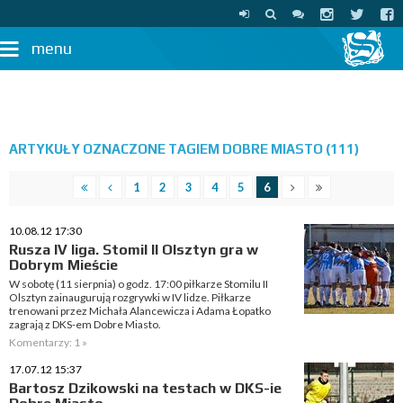
menu
ARTYKUŁY OZNACZONE TAGIEM DOBRE MIASTO (111)
1
2
3
4
5
6
10.08.12 17:30
Rusza IV liga. Stomil II Olsztyn gra w
Dobrym Mieście
W sobotę (11 sierpnia) o godz. 17:00 piłkarze Stomilu II
Olsztyn zainaugurują rozgrywki w IV lidze. Piłkarze
trenowani przez Michała Alancewicza i Adama Łopatko
zagrają z DKS-em Dobre Miasto.
Komentarzy: 1 »
17.07.12 15:37
Bartosz Dzikowski na testach w DKS-ie