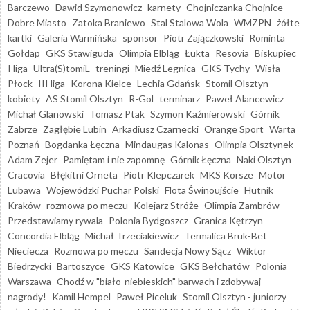
Barczewo
Dawid Szymonowicz
karnety
Chojniczanka Chojnice
Dobre Miasto
Zatoka Braniewo
Stal Stalowa Wola
WMZPN
żółte
kartki
Galeria Warmińska
sponsor
Piotr Zajączkowski
Rominta
Gołdap
GKS Stawiguda
Olimpia Elbląg
Łukta
Resovia
Biskupiec
I liga
Ultra(S)tomiL
treningi
Miedź Legnica
GKS Tychy
Wisła
Płock
III liga
Korona Kielce
Lechia Gdańsk
Stomil Olsztyn -
kobiety
AS Stomil Olsztyn
R-Gol
terminarz
Paweł Alancewicz
Michał Glanowski
Tomasz Ptak
Szymon Kaźmierowski
Górnik
Zabrze
Zagłębie Lubin
Arkadiusz Czarnecki
Orange Sport
Warta
Poznań
Bogdanka Łęczna
Mindaugas Kalonas
Olimpia Olsztynek
Adam Zejer
Pamiętam i nie zapomnę
Górnik Łęczna
Naki Olsztyn
Cracovia
Błękitni Orneta
Piotr Klepczarek
MKS Korsze
Motor
Lubawa
Wojewódzki Puchar Polski
Flota Świnoujście
Hutnik
Kraków
rozmowa po meczu
Kolejarz Stróże
Olimpia Zambrów
Przedstawiamy rywala
Polonia Bydgoszcz
Granica Kętrzyn
Concordia Elbląg
Michał Trzeciakiewicz
Termalica Bruk-Bet
Nieciecza
Rozmowa po meczu
Sandecja Nowy Sącz
Wiktor
Biedrzycki
Bartoszyce
GKS Katowice
GKS Bełchatów
Polonia
Warszawa
Chodź w "biało-niebieskich" barwach i zdobywaj
nagrody!
Kamil Hempel
Paweł Piceluk
Stomil Olsztyn - juniorzy