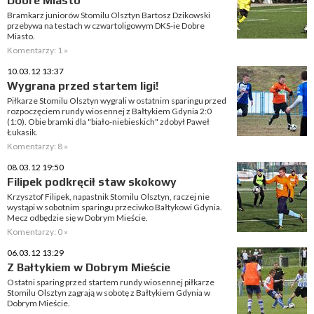
Dobre Miasto
Bramkarz juniorów Stomilu Olsztyn Bartosz Dzikowski
przebywa na testach w czwartoligowym DKS-ie Dobre
Miasto.
Komentarzy: 1 »
10.03.12 13:37
Wygrana przed startem ligi!
Piłkarze Stomilu Olsztyn wygrali w ostatnim sparingu przed
rozpoczęciem rundy wiosennej z Bałtykiem Gdynia 2:0
(1:0). Obie bramki dla "biało-niebieskich" zdobył Paweł
Łukasik.
Komentarzy: 8 »
08.03.12 19:50
Filipek podkręcił staw skokowy
Krzysztof Filipek, napastnik Stomilu Olsztyn, raczej nie
wystąpi w sobotnim sparingu przeciwko Bałtykowi Gdynia.
Mecz odbędzie się w Dobrym Mieście.
Komentarzy: 0 »
06.03.12 13:29
Z Bałtykiem w Dobrym Mieście
Ostatni sparing przed startem rundy wiosennej piłkarze
Stomilu Olsztyn zagrają w sobotę z Bałtykiem Gdynia w
Dobrym Mieście.