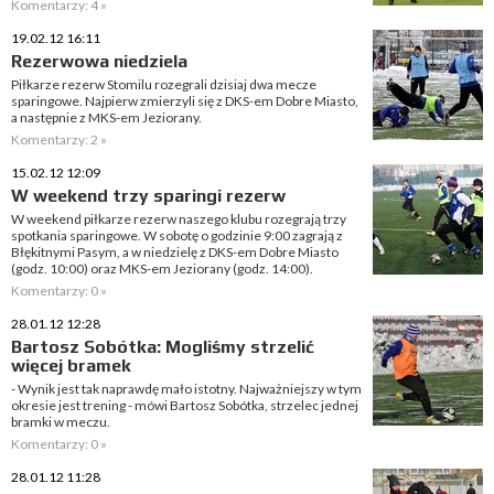
Komentarzy: 4 »
19.02.12 16:11
Rezerwowa niedziela
Piłkarze rezerw Stomilu rozegrali dzisiaj dwa mecze
sparingowe. Najpierw zmierzyli się z DKS-em Dobre Miasto,
a następnie z MKS-em Jeziorany.
Komentarzy: 2 »
15.02.12 12:09
W weekend trzy sparingi rezerw
W weekend piłkarze rezerw naszego klubu rozegrają trzy
spotkania sparingowe. W sobotę o godzinie 9:00 zagrają z
Błękitnymi Pasym, a w niedzielę z DKS-em Dobre Miasto
(godz. 10:00) oraz MKS-em Jeziorany (godz. 14:00).
Komentarzy: 0 »
28.01.12 12:28
Bartosz Sobótka: Mogliśmy strzelić
więcej bramek
- Wynik jest tak naprawdę mało istotny. Najważniejszy w tym
okresie jest trening - mówi Bartosz Sobótka, strzelec jednej
bramki w meczu.
Komentarzy: 0 »
28.01.12 11:28