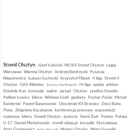
Stomil Olsztyn
Józef Łobocki
MOKS Stomil Olsztyn
Legia
Warszawa
Warmia Olsztyn
Andrzej Biedrzycki
Puszcza
Niepołomice
Łukasz Suchocki
Krzysztof Filipek
II liga
Stomil II
Olsztyn
GKS Wikielec
IV liga
sędzia
arbiter
Bartosz Bartkowski
Dominik Kun
kontuzje
walne
zarząd
Olsztyn
stadion Stomilu
Pelikan Łowicz
kibice
Widzew Łódź
gadżety
Puchar Polski
Michał
Świderski
Paweł Baranowski
Okocimski KS Brzesko
Znicz Biała
Piska
Zbigniew Kaczmarek
konferencja prasowa
wypowiedź
rozmowa
bilety
Stomil Olsztyn - juniorzy
Karol Żwir
Polska
Polska
U-17
Daniel Michałowski
stomil-sklep.pl
koszulki
Ekstraklasa
Piotr Grzymowicz
Mamry Giżycko
Wigry Suwałki
Artur Aluszyk