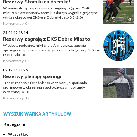
Rezerwy Stomilu na ósemkę!
W swoim drugim spotkaniu sparingowym (grano 2x40
minut) piłkarze rezerw Stomilu Olsztyn wygrali z grającym
w lidze okręgowej DKS-em Dobre Miasto 8:3 (2:0).
Komentarzy: 0 »
25.01.12 18:14
Rezerwy zagrają z DKS Dobre Miasto
W sobotę podopieczni Michała Alancewicza zagrają
sparingowe spotkanie z grającym w lidze okręgowej DKS-em
Dobre Miasto.
Komentarzy: 0 »
09.12.11 11:25
Rezerwy planują sparingi
Trener rezerw Michał Alancewicz planuje spotkania
sparingowe w okresie przygotowawczym do rundy
wiosennej IV ligi.
Komentarzy: 1 »
WYSZUKIWARKA ARTYKUŁÓW
Kategorie
Wszystkie