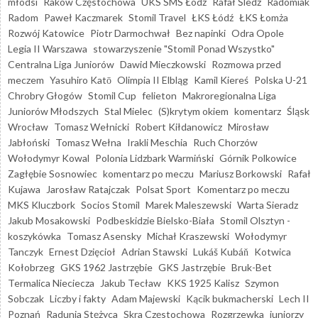
młodsi
Raków Częstochowa
UKS SMS Łódź
Rafał Śledź
Radomiak
Radom
Paweł Kaczmarek
Stomil Travel
ŁKS Łódź
ŁKS Łomża
Rozwój Katowice
Piotr Darmochwał
Bez napinki
Odra Opole
Legia II Warszawa
stowarzyszenie "Stomil Ponad Wszystko"
Centralna Liga Juniorów
Dawid Mieczkowski
Rozmowa przed
meczem
Yasuhiro Katō
Olimpia II Elbląg
Kamil Kiereś
Polska U-21
Chrobry Głogów
Stomil Cup
felieton
Makroregionalna Liga
Juniorów Młodszych
Stal Mielec
(S)krytym okiem
komentarz
Śląsk
Wrocław
Tomasz Wełnicki
Robert Kiłdanowicz
Mirosław
Jabłoński
Tomasz Wełna
Irakli Meschia
Ruch Chorzów
Wołodymyr Kowal
Polonia Lidzbark Warmiński
Górnik Polkowice
Zagłębie Sosnowiec
komentarz po meczu
Mariusz Borkowski
Rafał
Kujawa
Jarosław Ratajczak
Polsat Sport
Komentarz po meczu
MKS Kluczbork
Socios Stomil
Marek Maleszewski
Warta Sieradz
Jakub Mosakowski
Podbeskidzie Bielsko-Biała
Stomil Olsztyn -
koszykówka
Tomasz Asensky
Michał Kraszewski
Wołodymyr
Tanczyk
Ernest Dzięcioł
Adrian Stawski
Lukáš Kubáň
Kotwica
Kołobrzeg
GKS 1962 Jastrzębie
GKS Jastrzębie
Bruk-Bet
Termalica Nieciecza
Jakub Tecław
KKS 1925 Kalisz
Szymon
Sobczak
Liczby i fakty
Adam Majewski
Kącik bukmacherski
Lech II
Poznań
Radunia Stężyca
Skra Częstochowa
Rozgrzewka
juniorzy