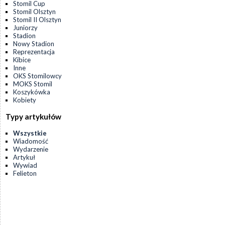
Stomil Cup
Stomil Olsztyn
Stomil II Olsztyn
Juniorzy
Stadion
Nowy Stadion
Reprezentacja
Kibice
Inne
OKS Stomilowcy
MOKS Stomil
Koszykówka
Kobiety
Typy artykułów
Wszystkie
Wiadomość
Wydarzenie
Artykuł
Wywiad
Felieton