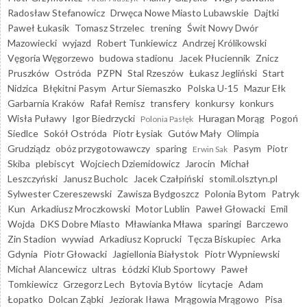
Radosław Stefanowicz
Drwęca Nowe Miasto Lubawskie
Dajtki
Paweł Łukasik
Tomasz Strzelec
trening
Świt Nowy Dwór
Mazowiecki
wyjazd
Robert Tunkiewicz
Andrzej Królikowski
Vęgoria Węgorzewo
budowa stadionu
Jacek Płuciennik
Znicz
Pruszków
Ostróda
PZPN
Stal Rzeszów
Łukasz Jegliński
Start
Nidzica
Błękitni Pasym
Artur Siemaszko
Polska U-15
Mazur Ełk
Garbarnia Kraków
Rafał Remisz
transfery
konkursy
konkurs
Wisła Puławy
Igor Biedrzycki
Huragan Morąg
Pogoń
Polonia Pasłęk
Siedlce
Sokół Ostróda
Piotr Łysiak
Gutów Mały
Olimpia
Grudziądz
obóz przygotowawczy
sparing
Pasym
Piotr
Erwin Sak
Skiba
plebiscyt
Wojciech Dziemidowicz
Jarocin
Michał
Leszczyński
Janusz Bucholc
Jacek Czałpiński
stomil.olsztyn.pl
Sylwester Czereszewski
Zawisza Bydgoszcz
Polonia Bytom
Patryk
Kun
Arkadiusz Mroczkowski
Motor Lublin
Paweł Głowacki
Emil
Wojda
DKS Dobre Miasto
Mławianka Mława
sparingi
Barczewo
Zin Stadion
wywiad
Arkadiusz Koprucki
Tęcza Biskupiec
Arka
Gdynia
Piotr Głowacki
Jagiellonia Białystok
Piotr Wypniewski
Michał Alancewicz
ultras
Łódzki Klub Sportowy
Paweł
Tomkiewicz
Grzegorz Lech
Bytovia Bytów
licytacje
Adam
Łopatko
Dolcan Ząbki
Jeziorak Iława
Mrągowia Mrągowo
Pisa