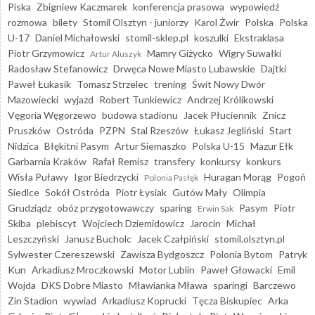
Piska
Zbigniew Kaczmarek
konferencja prasowa
wypowiedź
rozmowa
bilety
Stomil Olsztyn - juniorzy
Karol Żwir
Polska
Polska
U-17
Daniel Michałowski
stomil-sklep.pl
koszulki
Ekstraklasa
Piotr Grzymowicz
Mamry Giżycko
Wigry Suwałki
Artur Aluszyk
Radosław Stefanowicz
Drwęca Nowe Miasto Lubawskie
Dajtki
Paweł Łukasik
Tomasz Strzelec
trening
Świt Nowy Dwór
Mazowiecki
wyjazd
Robert Tunkiewicz
Andrzej Królikowski
Vęgoria Węgorzewo
budowa stadionu
Jacek Płuciennik
Znicz
Pruszków
Ostróda
PZPN
Stal Rzeszów
Łukasz Jegliński
Start
Nidzica
Błękitni Pasym
Artur Siemaszko
Polska U-15
Mazur Ełk
Garbarnia Kraków
Rafał Remisz
transfery
konkursy
konkurs
Wisła Puławy
Igor Biedrzycki
Huragan Morąg
Pogoń
Polonia Pasłęk
Siedlce
Sokół Ostróda
Piotr Łysiak
Gutów Mały
Olimpia
Grudziądz
obóz przygotowawczy
sparing
Pasym
Piotr
Erwin Sak
Skiba
plebiscyt
Wojciech Dziemidowicz
Jarocin
Michał
Leszczyński
Janusz Bucholc
Jacek Czałpiński
stomil.olsztyn.pl
Sylwester Czereszewski
Zawisza Bydgoszcz
Polonia Bytom
Patryk
Kun
Arkadiusz Mroczkowski
Motor Lublin
Paweł Głowacki
Emil
Wojda
DKS Dobre Miasto
Mławianka Mława
sparingi
Barczewo
Zin Stadion
wywiad
Arkadiusz Koprucki
Tęcza Biskupiec
Arka