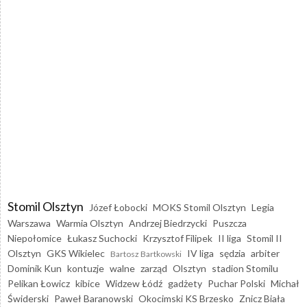
Stomil Olsztyn
Józef Łobocki
MOKS Stomil Olsztyn
Legia
Warszawa
Warmia Olsztyn
Andrzej Biedrzycki
Puszcza
Niepołomice
Łukasz Suchocki
Krzysztof Filipek
II liga
Stomil II
Olsztyn
GKS Wikielec
IV liga
sędzia
arbiter
Bartosz Bartkowski
Dominik Kun
kontuzje
walne
zarząd
Olsztyn
stadion Stomilu
Pelikan Łowicz
kibice
Widzew Łódź
gadżety
Puchar Polski
Michał
Świderski
Paweł Baranowski
Okocimski KS Brzesko
Znicz Biała