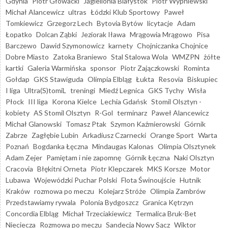
Gdynia
Piotr Głowacki
Jagiellonia Białystok
Piotr Wypniewski
Michał Alancewicz
ultras
Łódzki Klub Sportowy
Paweł
Tomkiewicz
Grzegorz Lech
Bytovia Bytów
licytacje
Adam
Łopatko
Dolcan Ząbki
Jeziorak Iława
Mrągowia Mrągowo
Pisa
Barczewo
Dawid Szymonowicz
karnety
Chojniczanka Chojnice
Dobre Miasto
Zatoka Braniewo
Stal Stalowa Wola
WMZPN
żółte
kartki
Galeria Warmińska
sponsor
Piotr Zajączkowski
Rominta
Gołdap
GKS Stawiguda
Olimpia Elbląg
Łukta
Resovia
Biskupiec
I liga
Ultra(S)tomiL
treningi
Miedź Legnica
GKS Tychy
Wisła
Płock
III liga
Korona Kielce
Lechia Gdańsk
Stomil Olsztyn -
kobiety
AS Stomil Olsztyn
R-Gol
terminarz
Paweł Alancewicz
Michał Glanowski
Tomasz Ptak
Szymon Kaźmierowski
Górnik
Zabrze
Zagłębie Lubin
Arkadiusz Czarnecki
Orange Sport
Warta
Poznań
Bogdanka Łęczna
Mindaugas Kalonas
Olimpia Olsztynek
Adam Zejer
Pamiętam i nie zapomnę
Górnik Łęczna
Naki Olsztyn
Cracovia
Błękitni Orneta
Piotr Klepczarek
MKS Korsze
Motor
Lubawa
Wojewódzki Puchar Polski
Flota Świnoujście
Hutnik
Kraków
rozmowa po meczu
Kolejarz Stróże
Olimpia Zambrów
Przedstawiamy rywala
Polonia Bydgoszcz
Granica Kętrzyn
Concordia Elbląg
Michał Trzeciakiewicz
Termalica Bruk-Bet
Nieciecza
Rozmowa po meczu
Sandecja Nowy Sącz
Wiktor