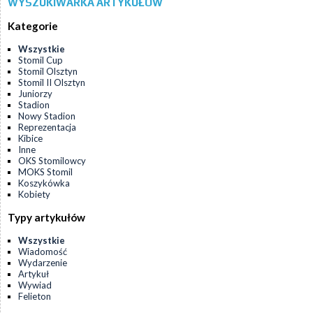
WYSZUKIWARKA ARTYKUŁÓW
Kategorie
Wszystkie
Stomil Cup
Stomil Olsztyn
Stomil II Olsztyn
Juniorzy
Stadion
Nowy Stadion
Reprezentacja
Kibice
Inne
OKS Stomilowcy
MOKS Stomil
Koszykówka
Kobiety
Typy artykułów
Wszystkie
Wiadomość
Wydarzenie
Artykuł
Wywiad
Felieton