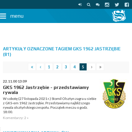
menu
ARTYKUŁY OZNACZONE TAGIEM GKS 1962 JASTRZĘBIE
(81)
1
2
3
4
5
22.11.00 13:09
GKS 1962 Jastrzębie - przedstawiamy
rywala
W sobotę (27 listopada 2021 r.) Stomil Olsztyn zagra u siebie
z GKS-em 1962 Jastrzębie. Przedstawiamy najbliższego
rywala olsztyńskiego zespołu. Początek meczu o godz.
18:00.
Komentarzy: 2 »