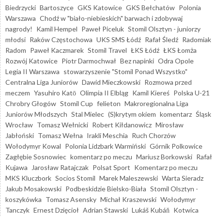
Biedrzycki
Bartoszyce
GKS Katowice
GKS Bełchatów
Polonia
Warszawa
Chodź w "biało-niebieskich" barwach i zdobywaj
nagrody!
Kamil Hempel
Paweł Piceluk
Stomil Olsztyn - juniorzy
młodsi
Raków Częstochowa
UKS SMS Łódź
Rafał Śledź
Radomiak
Radom
Paweł Kaczmarek
Stomil Travel
ŁKS Łódź
ŁKS Łomża
Rozwój Katowice
Piotr Darmochwał
Bez napinki
Odra Opole
Legia II Warszawa
stowarzyszenie "Stomil Ponad Wszystko"
Centralna Liga Juniorów
Dawid Mieczkowski
Rozmowa przed
meczem
Yasuhiro Katō
Olimpia II Elbląg
Kamil Kiereś
Polska U-21
Chrobry Głogów
Stomil Cup
felieton
Makroregionalna Liga
Juniorów Młodszych
Stal Mielec
(S)krytym okiem
komentarz
Śląsk
Wrocław
Tomasz Wełnicki
Robert Kiłdanowicz
Mirosław
Jabłoński
Tomasz Wełna
Irakli Meschia
Ruch Chorzów
Wołodymyr Kowal
Polonia Lidzbark Warmiński
Górnik Polkowice
Zagłębie Sosnowiec
komentarz po meczu
Mariusz Borkowski
Rafał
Kujawa
Jarosław Ratajczak
Polsat Sport
Komentarz po meczu
MKS Kluczbork
Socios Stomil
Marek Maleszewski
Warta Sieradz
Jakub Mosakowski
Podbeskidzie Bielsko-Biała
Stomil Olsztyn -
koszykówka
Tomasz Asensky
Michał Kraszewski
Wołodymyr
Tanczyk
Ernest Dzięcioł
Adrian Stawski
Lukáš Kubáň
Kotwica