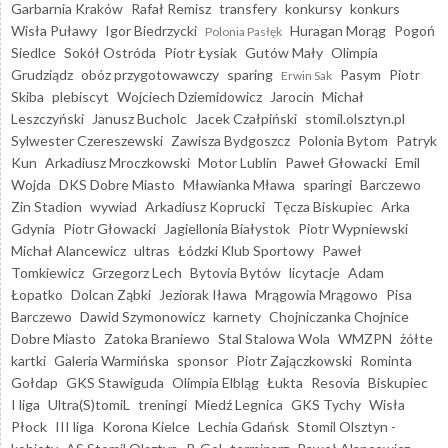
Garbarnia Kraków
Rafał Remisz
transfery
konkursy
konkurs
Wisła Puławy
Igor Biedrzycki
Huragan Morąg
Pogoń
Polonia Pasłęk
Siedlce
Sokół Ostróda
Piotr Łysiak
Gutów Mały
Olimpia
Grudziądz
obóz przygotowawczy
sparing
Pasym
Piotr
Erwin Sak
Skiba
plebiscyt
Wojciech Dziemidowicz
Jarocin
Michał
Leszczyński
Janusz Bucholc
Jacek Czałpiński
stomil.olsztyn.pl
Sylwester Czereszewski
Zawisza Bydgoszcz
Polonia Bytom
Patryk
Kun
Arkadiusz Mroczkowski
Motor Lublin
Paweł Głowacki
Emil
Wojda
DKS Dobre Miasto
Mławianka Mława
sparingi
Barczewo
Zin Stadion
wywiad
Arkadiusz Koprucki
Tęcza Biskupiec
Arka
Gdynia
Piotr Głowacki
Jagiellonia Białystok
Piotr Wypniewski
Michał Alancewicz
ultras
Łódzki Klub Sportowy
Paweł
Tomkiewicz
Grzegorz Lech
Bytovia Bytów
licytacje
Adam
Łopatko
Dolcan Ząbki
Jeziorak Iława
Mrągowia Mrągowo
Pisa
Barczewo
Dawid Szymonowicz
karnety
Chojniczanka Chojnice
Dobre Miasto
Zatoka Braniewo
Stal Stalowa Wola
WMZPN
żółte
kartki
Galeria Warmińska
sponsor
Piotr Zajączkowski
Rominta
Gołdap
GKS Stawiguda
Olimpia Elbląg
Łukta
Resovia
Biskupiec
I liga
Ultra(S)tomiL
treningi
Miedź Legnica
GKS Tychy
Wisła
Płock
III liga
Korona Kielce
Lechia Gdańsk
Stomil Olsztyn -