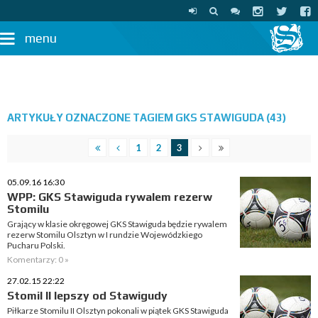
menu
ARTYKUŁY OZNACZONE TAGIEM GKS STAWIGUDA (43)
1
2
3
05.09.16 16:30
WPP: GKS Stawiguda rywalem rezerw
Stomilu
Grający w klasie okręgowej GKS Stawiguda będzie rywalem
rezerw Stomilu Olsztyn w I rundzie Wojewódzkiego
Pucharu Polski.
Komentarzy: 0 »
27.02.15 22:22
Stomil II lepszy od Stawigudy
Piłkarze Stomilu II Olsztyn pokonali w piątek GKS Stawiguda