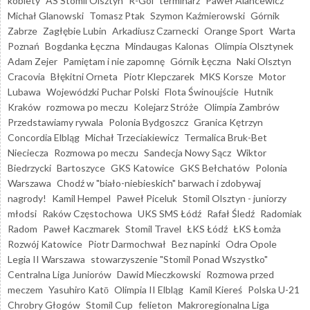
kobiety
AS Stomil Olsztyn
R-Gol
terminarz
Paweł Alancewicz
Michał Glanowski
Tomasz Ptak
Szymon Kaźmierowski
Górnik
Zabrze
Zagłębie Lubin
Arkadiusz Czarnecki
Orange Sport
Warta
Poznań
Bogdanka Łęczna
Mindaugas Kalonas
Olimpia Olsztynek
Adam Zejer
Pamiętam i nie zapomnę
Górnik Łęczna
Naki Olsztyn
Cracovia
Błękitni Orneta
Piotr Klepczarek
MKS Korsze
Motor
Lubawa
Wojewódzki Puchar Polski
Flota Świnoujście
Hutnik
Kraków
rozmowa po meczu
Kolejarz Stróże
Olimpia Zambrów
Przedstawiamy rywala
Polonia Bydgoszcz
Granica Kętrzyn
Concordia Elbląg
Michał Trzeciakiewicz
Termalica Bruk-Bet
Nieciecza
Rozmowa po meczu
Sandecja Nowy Sącz
Wiktor
Biedrzycki
Bartoszyce
GKS Katowice
GKS Bełchatów
Polonia
Warszawa
Chodź w "biało-niebieskich" barwach i zdobywaj
nagrody!
Kamil Hempel
Paweł Piceluk
Stomil Olsztyn - juniorzy
młodsi
Raków Częstochowa
UKS SMS Łódź
Rafał Śledź
Radomiak
Radom
Paweł Kaczmarek
Stomil Travel
ŁKS Łódź
ŁKS Łomża
Rozwój Katowice
Piotr Darmochwał
Bez napinki
Odra Opole
Legia II Warszawa
stowarzyszenie "Stomil Ponad Wszystko"
Centralna Liga Juniorów
Dawid Mieczkowski
Rozmowa przed
meczem
Yasuhiro Katō
Olimpia II Elbląg
Kamil Kiereś
Polska U-21
Chrobry Głogów
Stomil Cup
felieton
Makroregionalna Liga