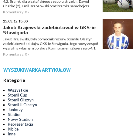
4:2. Bramki dla olsztyńskiego zespołu strzelali: Dawid
Chabko (2), Emil Brzozowski oraz bramka samobójcza.
Komentarzy: 0 »
25.03.12 18:00
Jakub Krajewski zadebiutował w GKS-ie
Stawiguda
Jakub Krajewski, były pomocnik rezerw Stomilu Olsztyn,
zadebiutował dzisiaj w GKS-ie Stawiguda. Jego nowy zespół
wygrał na własnym boisku z Kormoranem Zwierzewo 4:1.
Komentarzy: 0 »
WYSZUKIWARKA ARTYKUŁÓW
Kategorie
Wszystkie
Stomil Cup
Stomil Olsztyn
Stomil II Olsztyn
Juniorzy
Stadion
Nowy Stadion
Reprezentacja
Kibice
Inne