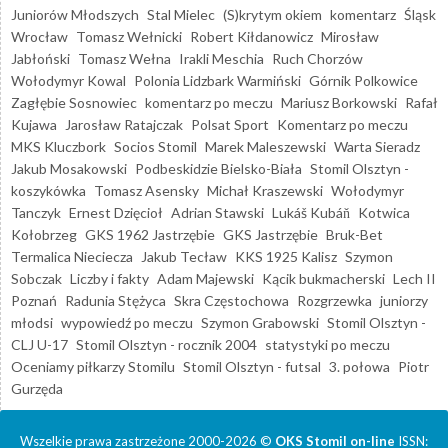
Juniorów Młodszych
Stal Mielec
(S)krytym okiem
komentarz
Śląsk
Wrocław
Tomasz Wełnicki
Robert Kiłdanowicz
Mirosław
Jabłoński
Tomasz Wełna
Irakli Meschia
Ruch Chorzów
Wołodymyr Kowal
Polonia Lidzbark Warmiński
Górnik Polkowice
Zagłębie Sosnowiec
komentarz po meczu
Mariusz Borkowski
Rafał
Kujawa
Jarosław Ratajczak
Polsat Sport
Komentarz po meczu
MKS Kluczbork
Socios Stomil
Marek Maleszewski
Warta Sieradz
Jakub Mosakowski
Podbeskidzie Bielsko-Biała
Stomil Olsztyn -
koszykówka
Tomasz Asensky
Michał Kraszewski
Wołodymyr
Tanczyk
Ernest Dzięcioł
Adrian Stawski
Lukáš Kubáň
Kotwica
Kołobrzeg
GKS 1962 Jastrzębie
GKS Jastrzębie
Bruk-Bet
Termalica Nieciecza
Jakub Tecław
KKS 1925 Kalisz
Szymon
Sobczak
Liczby i fakty
Adam Majewski
Kącik bukmacherski
Lech II
Poznań
Radunia Stężyca
Skra Częstochowa
Rozgrzewka
juniorzy
młodsi
wypowiedź po meczu
Szymon Grabowski
Stomil Olsztyn -
CLJ U-17
Stomil Olsztyn - rocznik 2004
statystyki po meczu
Oceniamy piłkarzy Stomilu
Stomil Olsztyn - futsal
3. połowa
Piotr
Gurzęda
Wszelkie prawa zastrzeżone 2000-2026 ©
OKS Stomil on-line
ISSN: