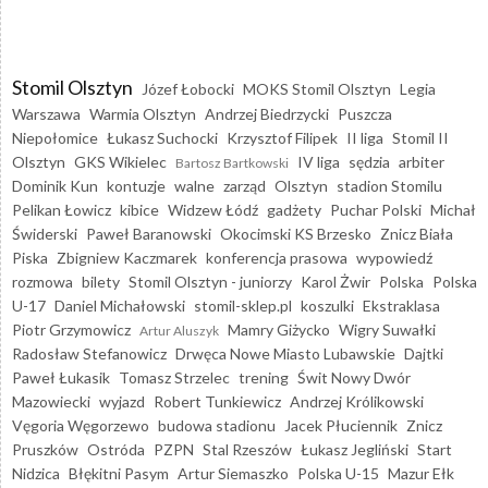
Stomil Olsztyn
Józef Łobocki
MOKS Stomil Olsztyn
Legia
Warszawa
Warmia Olsztyn
Andrzej Biedrzycki
Puszcza
Niepołomice
Łukasz Suchocki
Krzysztof Filipek
II liga
Stomil II
Olsztyn
GKS Wikielec
IV liga
sędzia
arbiter
Bartosz Bartkowski
Dominik Kun
kontuzje
walne
zarząd
Olsztyn
stadion Stomilu
Pelikan Łowicz
kibice
Widzew Łódź
gadżety
Puchar Polski
Michał
Świderski
Paweł Baranowski
Okocimski KS Brzesko
Znicz Biała
Piska
Zbigniew Kaczmarek
konferencja prasowa
wypowiedź
rozmowa
bilety
Stomil Olsztyn - juniorzy
Karol Żwir
Polska
Polska
U-17
Daniel Michałowski
stomil-sklep.pl
koszulki
Ekstraklasa
Piotr Grzymowicz
Mamry Giżycko
Wigry Suwałki
Artur Aluszyk
Radosław Stefanowicz
Drwęca Nowe Miasto Lubawskie
Dajtki
Paweł Łukasik
Tomasz Strzelec
trening
Świt Nowy Dwór
Mazowiecki
wyjazd
Robert Tunkiewicz
Andrzej Królikowski
Vęgoria Węgorzewo
budowa stadionu
Jacek Płuciennik
Znicz
Pruszków
Ostróda
PZPN
Stal Rzeszów
Łukasz Jegliński
Start
Nidzica
Błękitni Pasym
Artur Siemaszko
Polska U-15
Mazur Ełk