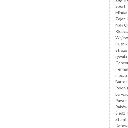
Sport
Mindau
Zejer
Naki O
Klepcz
Wojewó
Hutnik
Stróże
rywala
Concor
Termal
meczu
Bartos
Poloni
barwac
Paweł 
Raków
Śledź
Stomil 
Katow