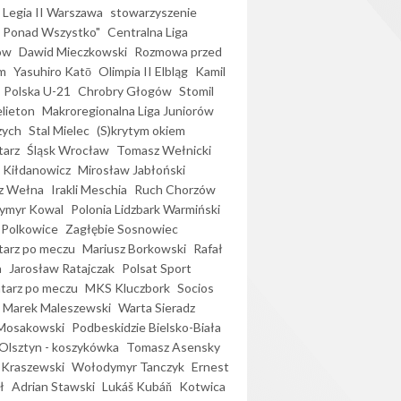
Legia II Warszawa
stowarzyszenie
l Ponad Wszystko"
Centralna Liga
ów
Dawid Mieczkowski
Rozmowa przed
m
Yasuhiro Katō
Olimpia II Elbląg
Kamil
Polska U-21
Chrobry Głogów
Stomil
elieton
Makroregionalna Liga Juniorów
zych
Stal Mielec
(S)krytym okiem
arz
Śląsk Wrocław
Tomasz Wełnicki
 Kiłdanowicz
Mirosław Jabłoński
z Wełna
Irakli Meschia
Ruch Chorzów
ymyr Kowal
Polonia Lidzbark Warmiński
 Polkowice
Zagłębie Sosnowiec
arz po meczu
Mariusz Borkowski
Rafał
a
Jarosław Ratajczak
Polsat Sport
arz po meczu
MKS Kluczbork
Socios
Marek Maleszewski
Warta Sieradz
Mosakowski
Podbeskidzie Bielsko-Biała
 Olsztyn - koszykówka
Tomasz Asensky
 Kraszewski
Wołodymyr Tanczyk
Ernest
ł
Adrian Stawski
Lukáš Kubáň
Kotwica