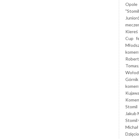
Opole
"Stomi
Junior
mecze
Kiereś
Cup
f
Młods
koment
Robert
Tomas
Wołod
Górnik
koment
Kujaw
Koment
Stomil
Jakub 
Stomil
Michał
Dzięcio