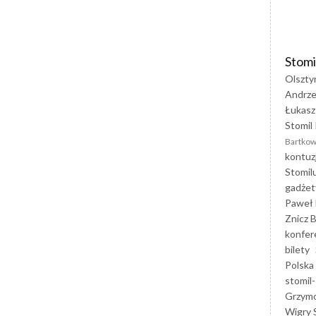
Stomi
Olszty
Andrze
Łukasz
Stomil 
Bartkow
kontuz
Stomil
gadżet
Paweł 
Znicz B
konfer
bilety
Polska
stomil-
Grzym
Wigry 