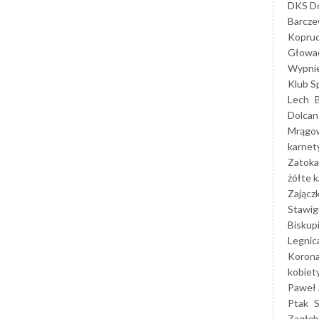
DKS Do
Barcz
Kopruc
Głowa
Wypni
Klub S
Lech
Dolcan
Mrągo
karnet
Zatoka
żółte k
Zającz
Stawig
Biskup
Legnic
Korona
kobiet
Paweł 
Ptak
Zagłęb