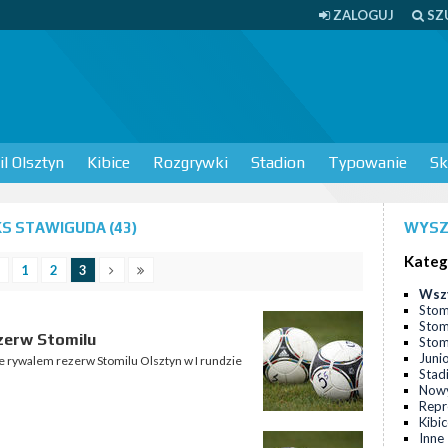
ZALOGUJ
SZ
l Olsztyn
Kibice
Rozgrywki
Stadion
Typowanie
Sk
S STAWIGUDA (43)
WYSZ
Kateg
1
2
3
Wsz
Stom
Stom
zerw Stomilu
Stomi
Juni
e rywalem rezerw Stomilu Olsztyn w I rundzie
Stad
Nowy
Repr
Kibi
Inne