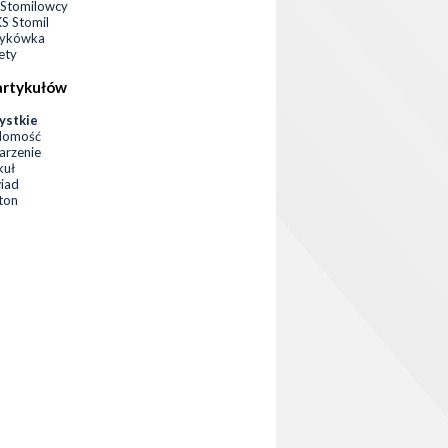
Stomilowcy
 Stomil
zykówka
ety
artykułów
ystkie
domość
rzenie
kuł
iad
eton