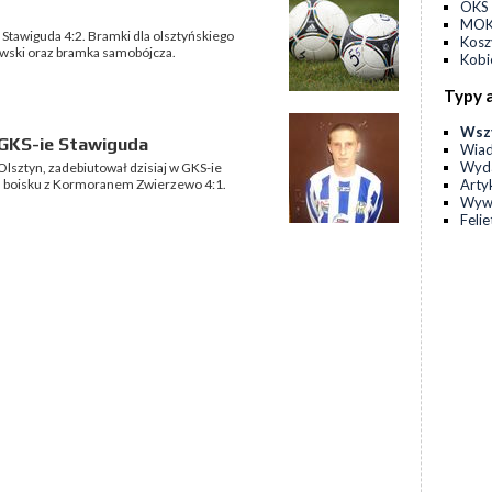
OKS 
MOKS
S Stawiguda 4:2. Bramki dla olsztyńskiego
Kos
zowski oraz bramka samobójcza.
Kobi
Typy 
Wsz
 GKS-ie Stawiguda
Wia
Wyda
Olsztyn, zadebiutował dzisiaj w GKS-ie
Arty
m boisku z Kormoranem Zwierzewo 4:1.
Wyw
Feli