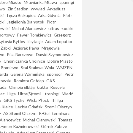
bre Miasto
Mławianka Mława
sparingi
ewo
Zin Stadion
wywiad
Arkadiusz
ki
Tęcza Biskupiec
Arka Gdynia
Piotr
cki
Jagiellonia Białystok
Piotr
ewski
Michał Alancewicz
ultras
Łódzki
portowy
Paweł Tomkiewicz
Grzegorz
Bytovia Bytów
licytacje
Adam Łopatko
 Ząbki
Jeziorak Iława
Mrągowia
wo
Pisa Barczewo
Dawid Szymonowicz
y
Chojniczanka Chojnice
Dobre Miasto
 Braniewo
Stal Stalowa Wola
WMZPN
artki
Galeria Warmińska
sponsor
Piotr
kowski
Rominta Gołdap
GKS
uda
Olimpia Elbląg
Łukta
Resovia
iec
I liga
Ultra(S)tomiL
treningi
Miedź
a
GKS Tychy
Wisła Płock
III liga
 Kielce
Lechia Gdańsk
Stomil Olsztyn -
y
AS Stomil Olsztyn
R-Gol
terminarz
Alancewicz
Michał Glanowski
Tomasz
Szymon Kaźmierowski
Górnik Zabrze
ie Lubin
Arkadiusz Czarnecki
Orange