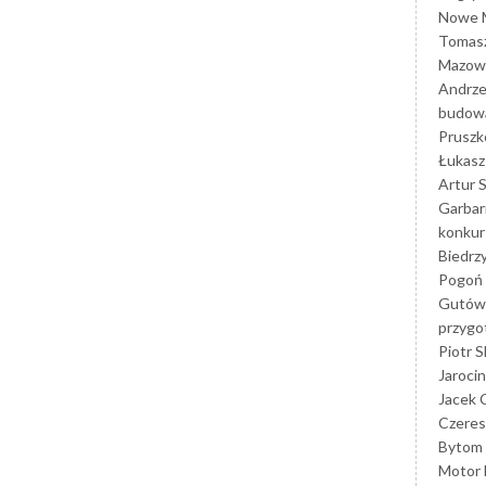
Nowe M
Tomasz
Mazowi
Andrze
budowa
Prusz
Łukasz 
Artur 
Garbar
konkur
Biedrz
Pogoń 
Gutów
przyg
Piotr S
Jarocin
Jacek 
Czeres
Bytom
Motor 