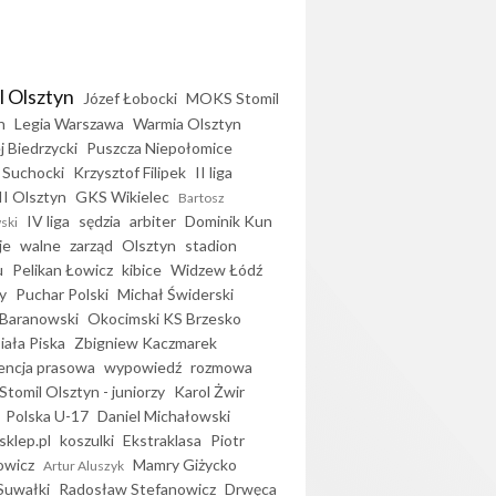
l Olsztyn
Józef Łobocki
MOKS Stomil
n
Legia Warszawa
Warmia Olsztyn
j Biedrzycki
Puszcza Niepołomice
 Suchocki
Krzysztof Filipek
II liga
II Olsztyn
GKS Wikielec
Bartosz
IV liga
sędzia
arbiter
Dominik Kun
ski
je
walne
zarząd
Olsztyn
stadion
u
Pelikan Łowicz
kibice
Widzew Łódź
y
Puchar Polski
Michał Świderski
Baranowski
Okocimski KS Brzesko
iała Piska
Zbigniew Kaczmarek
encja prasowa
wypowiedź
rozmowa
Stomil Olsztyn - juniorzy
Karol Żwir
Polska U-17
Daniel Michałowski
sklep.pl
koszulki
Ekstraklasa
Piotr
owicz
Mamry Giżycko
Artur Aluszyk
Suwałki
Radosław Stefanowicz
Drwęca