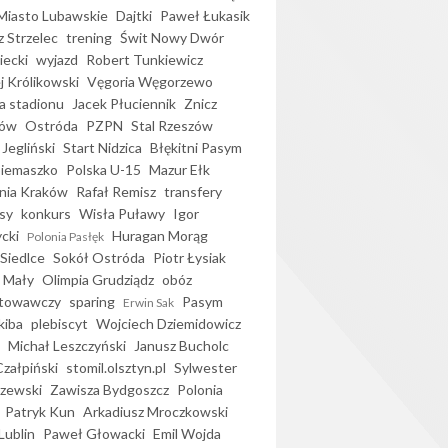
iasto Lubawskie
Dajtki
Paweł Łukasik
 Strzelec
trening
Świt Nowy Dwór
ecki
wyjazd
Robert Tunkiewicz
j Królikowski
Vęgoria Węgorzewo
 stadionu
Jacek Płuciennik
Znicz
ków
Ostróda
PZPN
Stal Rzeszów
Jegliński
Start Nidzica
Błękitni Pasym
Siemaszko
Polska U-15
Mazur Ełk
nia Kraków
Rafał Remisz
transfery
sy
konkurs
Wisła Puławy
Igor
ycki
Huragan Morąg
Polonia Pasłęk
Siedlce
Sokół Ostróda
Piotr Łysiak
 Mały
Olimpia Grudziądz
obóz
otowawczy
sparing
Pasym
Erwin Sak
kiba
plebiscyt
Wojciech Dziemidowicz
Michał Leszczyński
Janusz Bucholc
Czałpiński
stomil.olsztyn.pl
Sylwester
zewski
Zawisza Bydgoszcz
Polonia
Patryk Kun
Arkadiusz Mroczkowski
Lublin
Paweł Głowacki
Emil Wojda