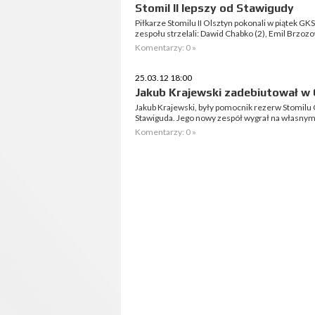
Stomil II lepszy od Stawigudy
Piłkarze Stomilu II Olsztyn pokonali w piątek GK
zespołu strzelali: Dawid Chabko (2), Emil Brzo
Komentarzy: 0 »
25.03.12 18:00
Jakub Krajewski zadebiutował w
Jakub Krajewski, były pomocnik rezerw Stomilu 
Stawiguda. Jego nowy zespół wygrał na własny
Komentarzy: 0 »