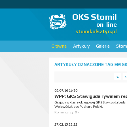
OKS Stomil
on-line
stomil.olsztyn.pl
Główna
Artykuły
Galerie
Stomi
ARTYKUŁY OZNACZONE TAGIEM GK
05.09.16 16:30
WPP: GKS Stawiguda rywalem re
Grający w klasie okręgowej GKS Stawiguda będzi
Wojewódzkiego Pucharu Polski.
Komentarzy: 0 »
27.02.15 22:22