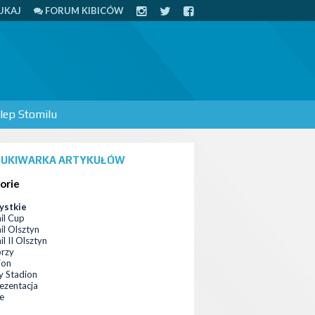
UKAJ
FORUM KIBICÓW
lep Stomilu
UKIWARKA ARTYKUŁÓW
orie
ystkie
il Cup
il Olsztyn
l II Olsztyn
orzy
ion
 Stadion
ezentacja
ce