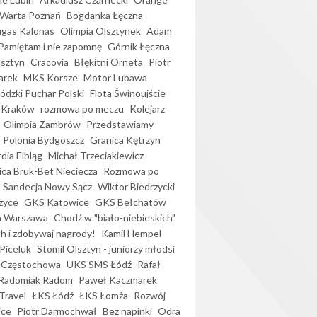
Warta Poznań
Bogdanka Łęczna
gas Kalonas
Olimpia Olsztynek
Adam
Pamiętam i nie zapomnę
Górnik Łęczna
lsztyn
Cracovia
Błękitni Orneta
Piotr
arek
MKS Korsze
Motor Lubawa
dzki Puchar Polski
Flota Świnoujście
 Kraków
rozmowa po meczu
Kolejarz
Olimpia Zambrów
Przedstawiamy
Polonia Bydgoszcz
Granica Kętrzyn
dia Elbląg
Michał Trzeciakiewicz
ica Bruk-Bet Nieciecza
Rozmowa po
Sandecja Nowy Sącz
Wiktor Biedrzycki
zyce
GKS Katowice
GKS Bełchatów
a Warszawa
Chodź w "biało-niebieskich"
h i zdobywaj nagrody!
Kamil Hempel
Piceluk
Stomil Olsztyn - juniorzy młodsi
 Częstochowa
UKS SMS Łódź
Rafał
Radomiak Radom
Paweł Kaczmarek
Travel
ŁKS Łódź
ŁKS Łomża
Rozwój
ice
Piotr Darmochwał
Bez napinki
Odra