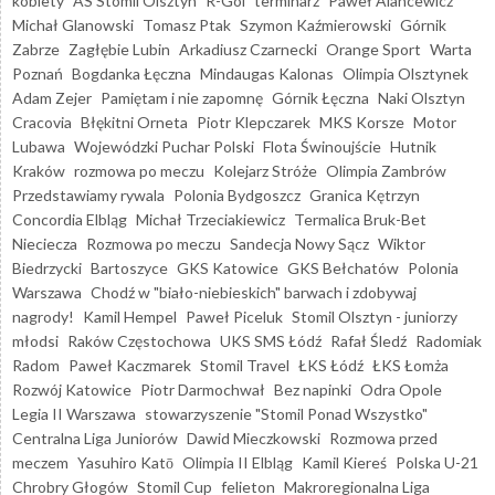
kobiety
AS Stomil Olsztyn
R-Gol
terminarz
Paweł Alancewicz
Michał Glanowski
Tomasz Ptak
Szymon Kaźmierowski
Górnik
Zabrze
Zagłębie Lubin
Arkadiusz Czarnecki
Orange Sport
Warta
Poznań
Bogdanka Łęczna
Mindaugas Kalonas
Olimpia Olsztynek
Adam Zejer
Pamiętam i nie zapomnę
Górnik Łęczna
Naki Olsztyn
Cracovia
Błękitni Orneta
Piotr Klepczarek
MKS Korsze
Motor
Lubawa
Wojewódzki Puchar Polski
Flota Świnoujście
Hutnik
Kraków
rozmowa po meczu
Kolejarz Stróże
Olimpia Zambrów
Przedstawiamy rywala
Polonia Bydgoszcz
Granica Kętrzyn
Concordia Elbląg
Michał Trzeciakiewicz
Termalica Bruk-Bet
Nieciecza
Rozmowa po meczu
Sandecja Nowy Sącz
Wiktor
Biedrzycki
Bartoszyce
GKS Katowice
GKS Bełchatów
Polonia
Warszawa
Chodź w "biało-niebieskich" barwach i zdobywaj
nagrody!
Kamil Hempel
Paweł Piceluk
Stomil Olsztyn - juniorzy
młodsi
Raków Częstochowa
UKS SMS Łódź
Rafał Śledź
Radomiak
Radom
Paweł Kaczmarek
Stomil Travel
ŁKS Łódź
ŁKS Łomża
Rozwój Katowice
Piotr Darmochwał
Bez napinki
Odra Opole
Legia II Warszawa
stowarzyszenie "Stomil Ponad Wszystko"
Centralna Liga Juniorów
Dawid Mieczkowski
Rozmowa przed
meczem
Yasuhiro Katō
Olimpia II Elbląg
Kamil Kiereś
Polska U-21
Chrobry Głogów
Stomil Cup
felieton
Makroregionalna Liga