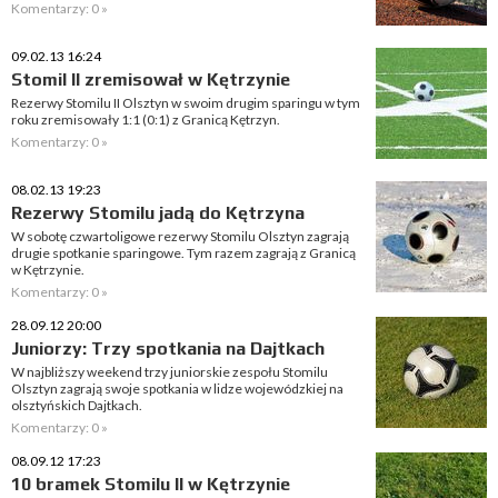
Komentarzy: 0 »
09.02.13 16:24
Stomil II zremisował w Kętrzynie
Rezerwy Stomilu II Olsztyn w swoim drugim sparingu w tym
roku zremisowały 1:1 (0:1) z Granicą Kętrzyn.
Komentarzy: 0 »
08.02.13 19:23
Rezerwy Stomilu jadą do Kętrzyna
W sobotę czwartoligowe rezerwy Stomilu Olsztyn zagrają
drugie spotkanie sparingowe. Tym razem zagrają z Granicą
w Kętrzynie.
Komentarzy: 0 »
28.09.12 20:00
Juniorzy: Trzy spotkania na Dajtkach
W najbliższy weekend trzy juniorskie zespołu Stomilu
Olsztyn zagrają swoje spotkania w lidze wojewódzkiej na
olsztyńskich Dajtkach.
Komentarzy: 0 »
08.09.12 17:23
10 bramek Stomilu II w Kętrzynie