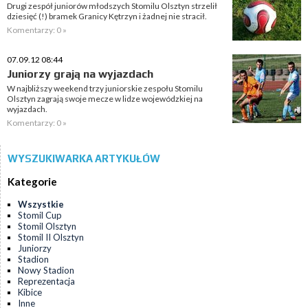
Drugi zespół juniorów młodszych Stomilu Olsztyn strzelił
dziesięć (!) bramek Granicy Kętrzyn i żadnej nie stracił.
Komentarzy: 0 »
07.09.12 08:44
Juniorzy grają na wyjazdach
W najbliższy weekend trzy juniorskie zespołu Stomilu
Olsztyn zagrają swoje mecze w lidze wojewódzkiej na
wyjazdach.
Komentarzy: 0 »
WYSZUKIWARKA ARTYKUŁÓW
Kategorie
Wszystkie
Stomil Cup
Stomil Olsztyn
Stomil II Olsztyn
Juniorzy
Stadion
Nowy Stadion
Reprezentacja
Kibice
Inne