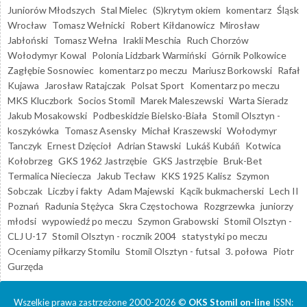
Juniorów Młodszych
Stal Mielec
(S)krytym okiem
komentarz
Śląsk
Wrocław
Tomasz Wełnicki
Robert Kiłdanowicz
Mirosław
Jabłoński
Tomasz Wełna
Irakli Meschia
Ruch Chorzów
Wołodymyr Kowal
Polonia Lidzbark Warmiński
Górnik Polkowice
Zagłębie Sosnowiec
komentarz po meczu
Mariusz Borkowski
Rafał
Kujawa
Jarosław Ratajczak
Polsat Sport
Komentarz po meczu
MKS Kluczbork
Socios Stomil
Marek Maleszewski
Warta Sieradz
Jakub Mosakowski
Podbeskidzie Bielsko-Biała
Stomil Olsztyn -
koszykówka
Tomasz Asensky
Michał Kraszewski
Wołodymyr
Tanczyk
Ernest Dzięcioł
Adrian Stawski
Lukáš Kubáň
Kotwica
Kołobrzeg
GKS 1962 Jastrzębie
GKS Jastrzębie
Bruk-Bet
Termalica Nieciecza
Jakub Tecław
KKS 1925 Kalisz
Szymon
Sobczak
Liczby i fakty
Adam Majewski
Kącik bukmacherski
Lech II
Poznań
Radunia Stężyca
Skra Częstochowa
Rozgrzewka
juniorzy
młodsi
wypowiedź po meczu
Szymon Grabowski
Stomil Olsztyn -
CLJ U-17
Stomil Olsztyn - rocznik 2004
statystyki po meczu
Oceniamy piłkarzy Stomilu
Stomil Olsztyn - futsal
3. połowa
Piotr
Gurzęda
Wszelkie prawa zastrzeżone 2000-2026 ©
OKS Stomil on-line
ISSN: