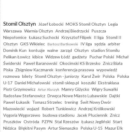
Stomil Olsztyn
Józef Łobocki
MOKS Stomil Olsztyn
Legia
Warszawa
Warmia Olsztyn
Andrzej Biedrzycki
Puszcza
Niepołomice
Łukasz Suchocki
Krzysztof Filipek
II liga
Stomil II
Olsztyn
GKS Wikielec
IV liga
sędzia
arbiter
Bartosz Bartkowski
Dominik Kun
kontuzje
walne
zarząd
Olsztyn
stadion Stomilu
Pelikan Łowicz
kibice
Widzew Łódź
gadżety
Puchar Polski
Michał
Świderski
Paweł Baranowski
Okocimski KS Brzesko
Znicz Biała
Piska
Zbigniew Kaczmarek
konferencja prasowa
wypowiedź
rozmowa
bilety
Stomil Olsztyn - juniorzy
Karol Żwir
Polska
Polska
U-17
Daniel Michałowski
stomil-sklep.pl
koszulki
Ekstraklasa
Piotr Grzymowicz
Mamry Giżycko
Wigry Suwałki
Artur Aluszyk
Radosław Stefanowicz
Drwęca Nowe Miasto Lubawskie
Dajtki
Paweł Łukasik
Tomasz Strzelec
trening
Świt Nowy Dwór
Mazowiecki
wyjazd
Robert Tunkiewicz
Andrzej Królikowski
Vęgoria Węgorzewo
budowa stadionu
Jacek Płuciennik
Znicz
Pruszków
Ostróda
PZPN
Stal Rzeszów
Łukasz Jegliński
Start
Nidzica
Błękitni Pasym
Artur Siemaszko
Polska U-15
Mazur Ełk