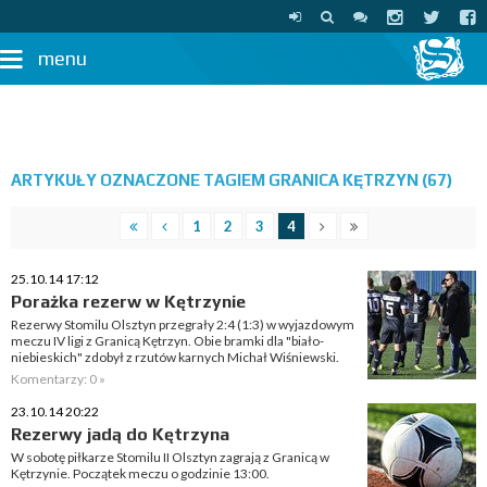
menu
ARTYKUŁY OZNACZONE TAGIEM GRANICA KĘTRZYN (67)
1
2
3
4
25.10.14 17:12
Porażka rezerw w Kętrzynie
Rezerwy Stomilu Olsztyn przegrały 2:4 (1:3) w wyjazdowym
meczu IV ligi z Granicą Kętrzyn. Obie bramki dla "biało-
niebieskich" zdobył z rzutów karnych Michał Wiśniewski.
Komentarzy: 0 »
23.10.14 20:22
Rezerwy jadą do Kętrzyna
W sobotę piłkarze Stomilu II Olsztyn zagrają z Granicą w
Kętrzynie. Początek meczu o godzinie 13:00.