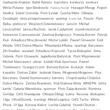
Garbarnia Kraków
Rafał Remisz
transfery
konkursy
konkurs
Wisła Puławy
Igor Biedrzycki
Huragan Morąg
Pogoń
Polonia Pasłęk
Siedlce
Sokół Ostróda
Piotr Łysiak
Gutów Mały
Olimpia
Grudziądz
obóz przygotowawczy
sparing
Pasym
Piotr
Erwin Sak
Skiba
plebiscyt
Wojciech Dziemidowicz
Jarocin
Michał
Leszczyński
Janusz Bucholc
Jacek Czałpiński
stomil.olsztyn.pl
Sylwester Czereszewski
Zawisza Bydgoszcz
Polonia Bytom
Patryk
Kun
Arkadiusz Mroczkowski
Motor Lublin
Paweł Głowacki
Emil
Wojda
DKS Dobre Miasto
Mławianka Mława
sparingi
Barczewo
Zin Stadion
wywiad
Arkadiusz Koprucki
Tęcza Biskupiec
Arka
Gdynia
Piotr Głowacki
Jagiellonia Białystok
Piotr Wypniewski
Michał Alancewicz
ultras
Łódzki Klub Sportowy
Paweł
Tomkiewicz
Grzegorz Lech
Bytovia Bytów
licytacje
Adam
Łopatko
Dolcan Ząbki
Jeziorak Iława
Mrągowia Mrągowo
Pisa
Barczewo
Dawid Szymonowicz
karnety
Chojniczanka Chojnice
Dobre Miasto
Zatoka Braniewo
Stal Stalowa Wola
WMZPN
żółte
kartki
Galeria Warmińska
sponsor
Piotr Zajączkowski
Rominta
Gołdap
GKS Stawiguda
Olimpia Elbląg
Łukta
Resovia
Biskupiec
I liga
Ultra(S)tomiL
treningi
Miedź Legnica
GKS Tychy
Wisła
Płock
III liga
Korona Kielce
Lechia Gdańsk
Stomil Olsztyn -