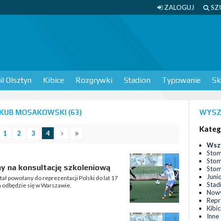
ZALOGUJ
SZ
l Olsztyn
Kibice
Rozgrywki
Stadion
Typowanie
Sk
KUB MOSAKOWSKI (63)
WYSZ
Kateg
1
2
3
4
Wsz
Stom
Stom
y na konsultację szkoleniową
Stomi
Juni
ł powołany do reprezentacji Polski do lat 17
Stad
a odbędzie się w Warszawie.
Nowy
Repr
Kibi
Inne