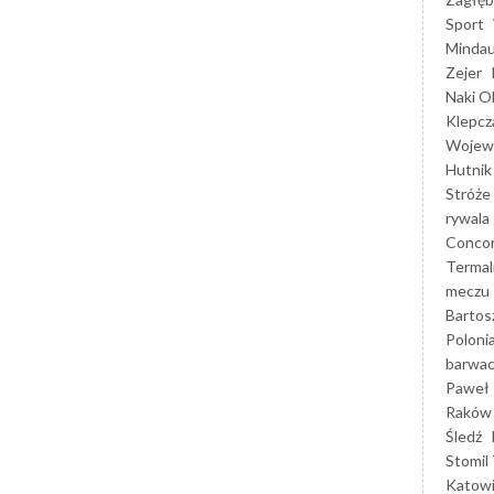
Sport
Mindau
Zejer
Naki O
Klepcz
Wojewó
Hutnik
Stróże
rywala
Concor
Termal
meczu
Bartos
Poloni
barwac
Paweł 
Raków
Śledź
Stomil 
Katow