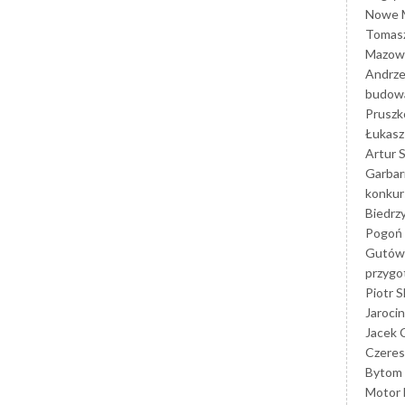
Nowe M
Tomasz
Mazowi
Andrze
budowa
Prusz
Łukasz 
Artur 
Garbar
konkur
Biedrz
Pogoń 
Gutów
przyg
Piotr S
Jarocin
Jacek 
Czeres
Bytom
Motor 