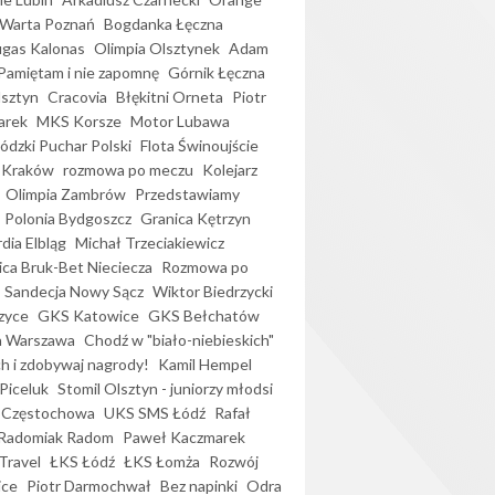
Warta Poznań
Bogdanka Łęczna
gas Kalonas
Olimpia Olsztynek
Adam
Pamiętam i nie zapomnę
Górnik Łęczna
lsztyn
Cracovia
Błękitni Orneta
Piotr
arek
MKS Korsze
Motor Lubawa
dzki Puchar Polski
Flota Świnoujście
 Kraków
rozmowa po meczu
Kolejarz
Olimpia Zambrów
Przedstawiamy
Polonia Bydgoszcz
Granica Kętrzyn
dia Elbląg
Michał Trzeciakiewicz
ica Bruk-Bet Nieciecza
Rozmowa po
Sandecja Nowy Sącz
Wiktor Biedrzycki
zyce
GKS Katowice
GKS Bełchatów
a Warszawa
Chodź w "biało-niebieskich"
h i zdobywaj nagrody!
Kamil Hempel
Piceluk
Stomil Olsztyn - juniorzy młodsi
 Częstochowa
UKS SMS Łódź
Rafał
Radomiak Radom
Paweł Kaczmarek
Travel
ŁKS Łódź
ŁKS Łomża
Rozwój
ice
Piotr Darmochwał
Bez napinki
Odra