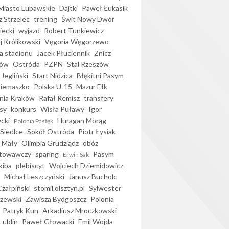
iasto Lubawskie
Dajtki
Paweł Łukasik
 Strzelec
trening
Świt Nowy Dwór
ecki
wyjazd
Robert Tunkiewicz
j Królikowski
Vęgoria Węgorzewo
 stadionu
Jacek Płuciennik
Znicz
ków
Ostróda
PZPN
Stal Rzeszów
Jegliński
Start Nidzica
Błękitni Pasym
Siemaszko
Polska U-15
Mazur Ełk
nia Kraków
Rafał Remisz
transfery
sy
konkurs
Wisła Puławy
Igor
ycki
Huragan Morąg
Polonia Pasłęk
Siedlce
Sokół Ostróda
Piotr Łysiak
 Mały
Olimpia Grudziądz
obóz
otowawczy
sparing
Pasym
Erwin Sak
kiba
plebiscyt
Wojciech Dziemidowicz
Michał Leszczyński
Janusz Bucholc
Czałpiński
stomil.olsztyn.pl
Sylwester
zewski
Zawisza Bydgoszcz
Polonia
Patryk Kun
Arkadiusz Mroczkowski
Lublin
Paweł Głowacki
Emil Wojda