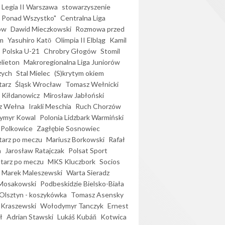
Legia II Warszawa
stowarzyszenie
l Ponad Wszystko"
Centralna Liga
ów
Dawid Mieczkowski
Rozmowa przed
m
Yasuhiro Katō
Olimpia II Elbląg
Kamil
Polska U-21
Chrobry Głogów
Stomil
elieton
Makroregionalna Liga Juniorów
zych
Stal Mielec
(S)krytym okiem
arz
Śląsk Wrocław
Tomasz Wełnicki
 Kiłdanowicz
Mirosław Jabłoński
z Wełna
Irakli Meschia
Ruch Chorzów
ymyr Kowal
Polonia Lidzbark Warmiński
 Polkowice
Zagłębie Sosnowiec
arz po meczu
Mariusz Borkowski
Rafał
a
Jarosław Ratajczak
Polsat Sport
arz po meczu
MKS Kluczbork
Socios
Marek Maleszewski
Warta Sieradz
Mosakowski
Podbeskidzie Bielsko-Biała
 Olsztyn - koszykówka
Tomasz Asensky
 Kraszewski
Wołodymyr Tanczyk
Ernest
ł
Adrian Stawski
Lukáš Kubáň
Kotwica