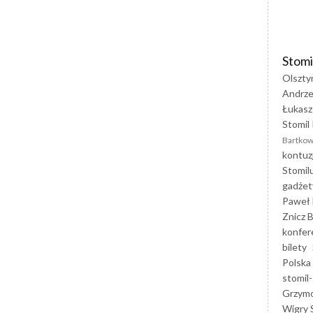
Stomi
Olszty
Andrze
Łukasz
Stomil 
Bartkow
kontuz
Stomil
gadżet
Paweł 
Znicz B
konfer
bilety
Polska
stomil-
Grzym
Wigry 