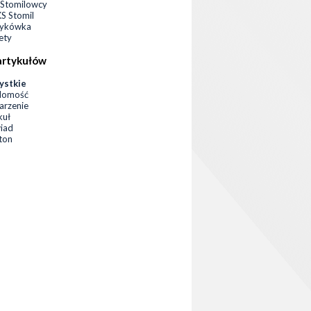
Stomilowcy
 Stomil
zykówka
ety
artykułów
ystkie
domość
rzenie
kuł
iad
eton