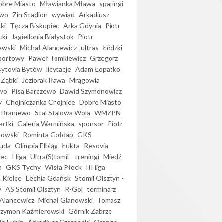
bre Miasto
Mławianka Mława
sparingi
ewo
Zin Stadion
wywiad
Arkadiusz
ki
Tęcza Biskupiec
Arka Gdynia
Piotr
cki
Jagiellonia Białystok
Piotr
ewski
Michał Alancewicz
ultras
Łódzki
portowy
Paweł Tomkiewicz
Grzegorz
Bytovia Bytów
licytacje
Adam Łopatko
 Ząbki
Jeziorak Iława
Mrągowia
wo
Pisa Barczewo
Dawid Szymonowicz
y
Chojniczanka Chojnice
Dobre Miasto
 Braniewo
Stal Stalowa Wola
WMZPN
artki
Galeria Warmińska
sponsor
Piotr
kowski
Rominta Gołdap
GKS
uda
Olimpia Elbląg
Łukta
Resovia
iec
I liga
Ultra(S)tomiL
treningi
Miedź
a
GKS Tychy
Wisła Płock
III liga
 Kielce
Lechia Gdańsk
Stomil Olsztyn -
y
AS Stomil Olsztyn
R-Gol
terminarz
Alancewicz
Michał Glanowski
Tomasz
Szymon Kaźmierowski
Górnik Zabrze
ie Lubin
Arkadiusz Czarnecki
Orange