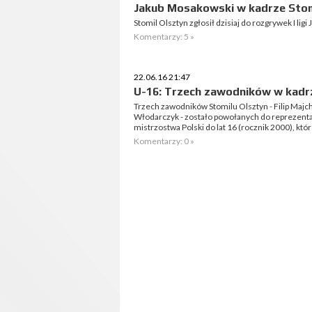
Jakub Mosakowski w kadrze Stom
Stomil Olsztyn zgłosił dzisiaj do rozgrywek I li
Komentarzy: 5 »
22.06.16 21:47
U-16: Trzech zawodników w kad
Trzech zawodników Stomilu Olsztyn - Filip Majc
Włodarczyk - zostało powołanych do reprezen
mistrzostwa Polski do lat 16 (rocznik 2000), któ
Komentarzy: 0 »