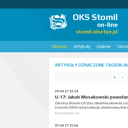
OKS Stomil
on-line
stomil.olsztyn.pl
Główna
Artykuły
Galerie
Stomi
ARTYKUŁY OZNACZONE TAGIEM JA
29.04.17 13:14
U-17: Jakub Mosakowski powołan
Obrońca Stomilu Olsztyn Jakub Mosakowski zosta
(rocznik 2000) na konsultację szkoleniową, któr
Komentarzy: 0 »
07.04.17 15:56