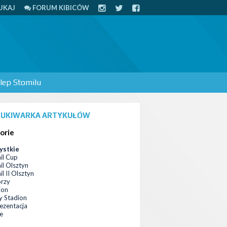
UKAJ
FORUM KIBICÓW
lep Stomilu
UKIWARKA ARTYKUŁÓW
orie
ystkie
il Cup
il Olsztyn
l II Olsztyn
orzy
ion
 Stadion
ezentacja
ce