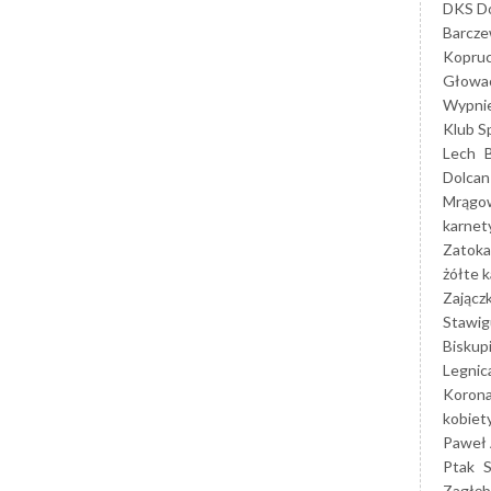
DKS Do
Barcz
Kopruc
Głowa
Wypni
Klub S
Lech
Dolcan
Mrągo
karnet
Zatoka
żółte k
Zającz
Stawig
Biskup
Legnic
Korona
kobiet
Paweł 
Ptak
Zagłęb