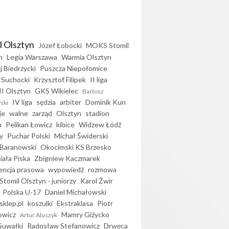
l Olsztyn
Józef Łobocki
MOKS Stomil
n
Legia Warszawa
Warmia Olsztyn
j Biedrzycki
Puszcza Niepołomice
 Suchocki
Krzysztof Filipek
II liga
II Olsztyn
GKS Wikielec
Bartosz
IV liga
sędzia
arbiter
Dominik Kun
ski
je
walne
zarząd
Olsztyn
stadion
u
Pelikan Łowicz
kibice
Widzew Łódź
y
Puchar Polski
Michał Świderski
Baranowski
Okocimski KS Brzesko
iała Piska
Zbigniew Kaczmarek
encja prasowa
wypowiedź
rozmowa
Stomil Olsztyn - juniorzy
Karol Żwir
Polska U-17
Daniel Michałowski
sklep.pl
koszulki
Ekstraklasa
Piotr
owicz
Mamry Giżycko
Artur Aluszyk
Suwałki
Radosław Stefanowicz
Drwęca