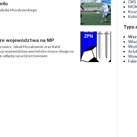
OKS 
ilu
MOKS
gi Jakuba Mosakowskiego.
Kos
Kobi
Typy 
Wsz
rze województwa na MP
Wia
Wyda
hrowicz, Jakub Mosakowski oraz Rafał
Arty
tacji województwa warmińsko-mazurskiego na
re odbędą się w Dzierżoniowie.
Wyw
Feli