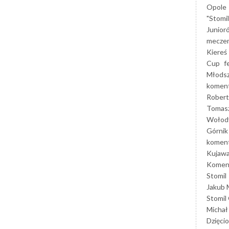
Opole
"Stomi
Junior
mecze
Kiereś
Cup
f
Młods
koment
Robert
Tomas
Wołod
Górnik
koment
Kujaw
Koment
Stomil
Jakub 
Stomil
Michał
Dzięcio