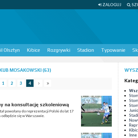
ZALOGUJ
SZ
l Olsztyn
Kibice
Rozgrywki
Stadion
Typowanie
Sk
KUB MOSAKOWSKI (63)
WYSZ
Kateg
1
2
3
4
Wsz
Stom
Stom
y na konsultację szkoleniową
Stomi
Juni
ł powołany do reprezentacji Polski do lat 17
Stad
a odbędzie się w Warszawie.
Nowy
Repr
Kibi
Inne