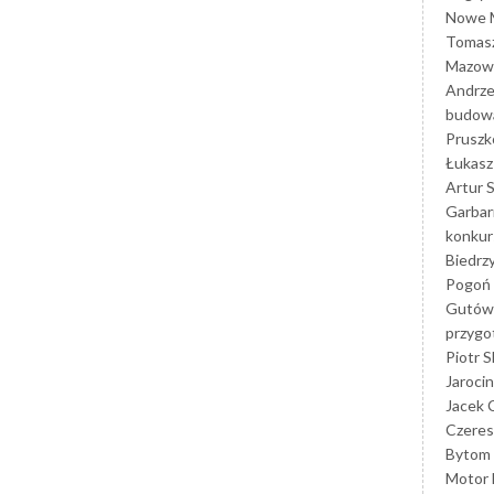
Nowe M
Tomasz
Mazowi
Andrze
budowa
Prusz
Łukasz 
Artur 
Garbar
konkur
Biedrz
Pogoń 
Gutów
przyg
Piotr S
Jarocin
Jacek 
Czeres
Bytom
Motor 