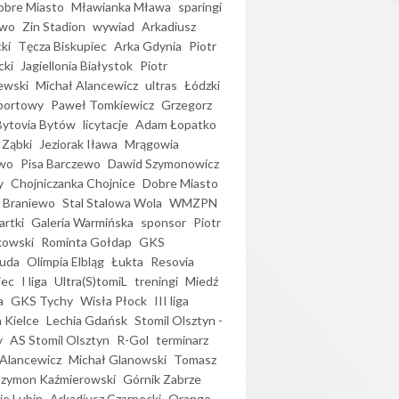
bre Miasto
Mławianka Mława
sparingi
ewo
Zin Stadion
wywiad
Arkadiusz
ki
Tęcza Biskupiec
Arka Gdynia
Piotr
cki
Jagiellonia Białystok
Piotr
ewski
Michał Alancewicz
ultras
Łódzki
portowy
Paweł Tomkiewicz
Grzegorz
Bytovia Bytów
licytacje
Adam Łopatko
 Ząbki
Jeziorak Iława
Mrągowia
wo
Pisa Barczewo
Dawid Szymonowicz
y
Chojniczanka Chojnice
Dobre Miasto
 Braniewo
Stal Stalowa Wola
WMZPN
artki
Galeria Warmińska
sponsor
Piotr
kowski
Rominta Gołdap
GKS
uda
Olimpia Elbląg
Łukta
Resovia
iec
I liga
Ultra(S)tomiL
treningi
Miedź
a
GKS Tychy
Wisła Płock
III liga
 Kielce
Lechia Gdańsk
Stomil Olsztyn -
y
AS Stomil Olsztyn
R-Gol
terminarz
Alancewicz
Michał Glanowski
Tomasz
Szymon Kaźmierowski
Górnik Zabrze
ie Lubin
Arkadiusz Czarnecki
Orange