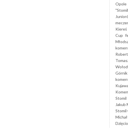
Opole
"Stomi
Junior
mecze
Kiereś
Cup
f
Młods
koment
Robert
Tomas
Wołod
Górnik
koment
Kujaw
Koment
Stomil
Jakub 
Stomil
Michał
Dzięcio