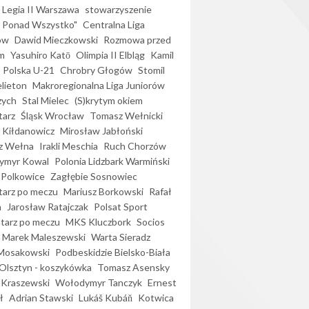
Legia II Warszawa
stowarzyszenie
l Ponad Wszystko"
Centralna Liga
ów
Dawid Mieczkowski
Rozmowa przed
m
Yasuhiro Katō
Olimpia II Elbląg
Kamil
Polska U-21
Chrobry Głogów
Stomil
elieton
Makroregionalna Liga Juniorów
zych
Stal Mielec
(S)krytym okiem
arz
Śląsk Wrocław
Tomasz Wełnicki
 Kiłdanowicz
Mirosław Jabłoński
z Wełna
Irakli Meschia
Ruch Chorzów
ymyr Kowal
Polonia Lidzbark Warmiński
 Polkowice
Zagłębie Sosnowiec
arz po meczu
Mariusz Borkowski
Rafał
a
Jarosław Ratajczak
Polsat Sport
arz po meczu
MKS Kluczbork
Socios
Marek Maleszewski
Warta Sieradz
Mosakowski
Podbeskidzie Bielsko-Biała
 Olsztyn - koszykówka
Tomasz Asensky
 Kraszewski
Wołodymyr Tanczyk
Ernest
ł
Adrian Stawski
Lukáš Kubáň
Kotwica