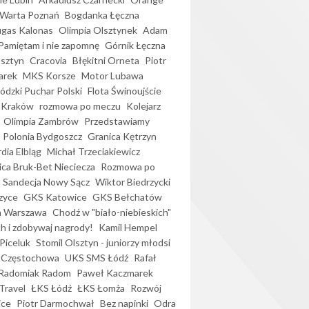
Warta Poznań
Bogdanka Łęczna
gas Kalonas
Olimpia Olsztynek
Adam
Pamiętam i nie zapomnę
Górnik Łęczna
lsztyn
Cracovia
Błękitni Orneta
Piotr
arek
MKS Korsze
Motor Lubawa
dzki Puchar Polski
Flota Świnoujście
 Kraków
rozmowa po meczu
Kolejarz
Olimpia Zambrów
Przedstawiamy
Polonia Bydgoszcz
Granica Kętrzyn
dia Elbląg
Michał Trzeciakiewicz
ica Bruk-Bet Nieciecza
Rozmowa po
Sandecja Nowy Sącz
Wiktor Biedrzycki
zyce
GKS Katowice
GKS Bełchatów
a Warszawa
Chodź w "biało-niebieskich"
h i zdobywaj nagrody!
Kamil Hempel
Piceluk
Stomil Olsztyn - juniorzy młodsi
 Częstochowa
UKS SMS Łódź
Rafał
Radomiak Radom
Paweł Kaczmarek
Travel
ŁKS Łódź
ŁKS Łomża
Rozwój
ice
Piotr Darmochwał
Bez napinki
Odra