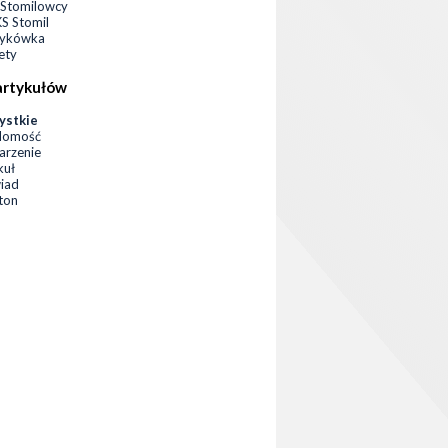
Stomilowcy
 Stomil
zykówka
ety
artykułów
ystkie
domość
rzenie
kuł
iad
eton