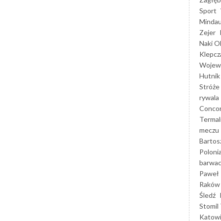
Sport
Mindau
Zejer
Naki O
Klepcz
Wojewó
Hutnik
Stróże
rywala
Concor
Termal
meczu
Bartos
Poloni
barwac
Paweł 
Raków
Śledź
Stomil 
Katow