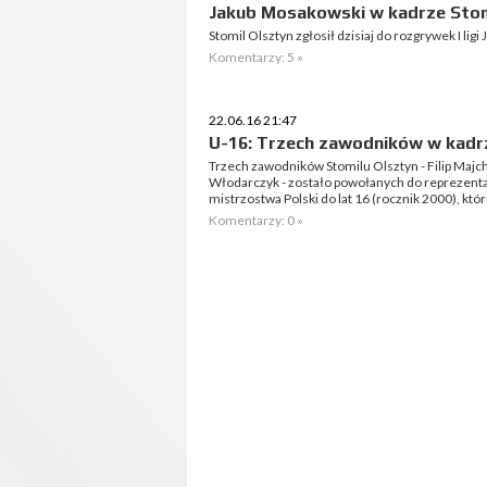
Jakub Mosakowski w kadrze Stom
Stomil Olsztyn zgłosił dzisiaj do rozgrywek I li
Komentarzy: 5 »
22.06.16 21:47
U-16: Trzech zawodników w kad
Trzech zawodników Stomilu Olsztyn - Filip Majc
Włodarczyk - zostało powołanych do reprezen
mistrzostwa Polski do lat 16 (rocznik 2000), któ
Komentarzy: 0 »