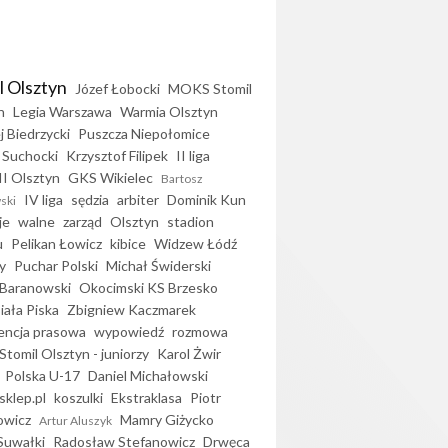
l Olsztyn
Józef Łobocki
MOKS Stomil
n
Legia Warszawa
Warmia Olsztyn
j Biedrzycki
Puszcza Niepołomice
 Suchocki
Krzysztof Filipek
II liga
II Olsztyn
GKS Wikielec
Bartosz
IV liga
sędzia
arbiter
Dominik Kun
ski
je
walne
zarząd
Olsztyn
stadion
u
Pelikan Łowicz
kibice
Widzew Łódź
y
Puchar Polski
Michał Świderski
Baranowski
Okocimski KS Brzesko
iała Piska
Zbigniew Kaczmarek
encja prasowa
wypowiedź
rozmowa
Stomil Olsztyn - juniorzy
Karol Żwir
Polska U-17
Daniel Michałowski
sklep.pl
koszulki
Ekstraklasa
Piotr
owicz
Mamry Giżycko
Artur Aluszyk
Suwałki
Radosław Stefanowicz
Drwęca