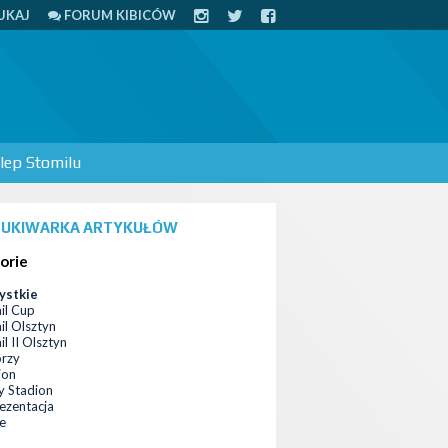
UKAJ
FORUM KIBICÓW
lep Stomilu
UKIWARKA ARTYKUŁÓW
orie
ystkie
il Cup
il Olsztyn
l II Olsztyn
orzy
ion
 Stadion
ezentacja
ce