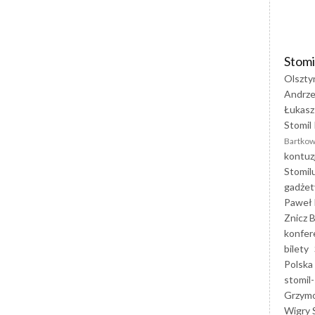
Stomi
Olszty
Andrze
Łukasz
Stomil 
Bartkow
kontuz
Stomil
gadżet
Paweł 
Znicz B
konfer
bilety
Polska
stomil-
Grzym
Wigry 