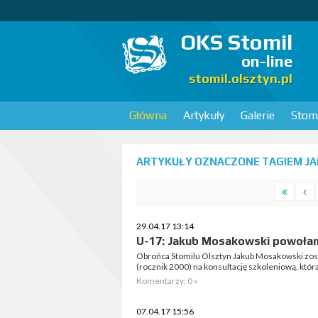
OKS Stomil
on-line
stomil.olsztyn.pl
Główna
Artykuły
Galerie
Stomi
ARTYKUŁY OZNACZONE TAGIEM JA
29.04.17 13:14
U-17: Jakub Mosakowski powołan
Obrońca Stomilu Olsztyn Jakub Mosakowski zosta
(rocznik 2000) na konsultację szkoleniową, któr
Komentarzy: 0 »
07.04.17 15:56