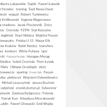
iasto Lubawskie
Dajtki
Paweł Łukasik
 Strzelec
trening
Świt Nowy Dwór
ecki
wyjazd
Robert Tunkiewicz
j Królikowski
Vęgoria Węgorzewo
 stadionu
Jacek Płuciennik
Znicz
ków
Ostróda
PZPN
Stal Rzeszów
Jegliński
Start Nidzica
Błękitni Pasym
Siemaszko
Polska U-15
Mazur Ełk
nia Kraków
Rafał Remisz
transfery
sy
konkurs
Wisła Puławy
Igor
ycki
Huragan Morąg
Polonia Pasłęk
Siedlce
Sokół Ostróda
Piotr Łysiak
 Mały
Olimpia Grudziądz
obóz
otowawczy
sparing
Pasym
Erwin Sak
kiba
plebiscyt
Wojciech Dziemidowicz
Michał Leszczyński
Janusz Bucholc
Czałpiński
stomil.olsztyn.pl
Sylwester
zewski
Zawisza Bydgoszcz
Polonia
Patryk Kun
Arkadiusz Mroczkowski
Lublin
Paweł Głowacki
Emil Wojda