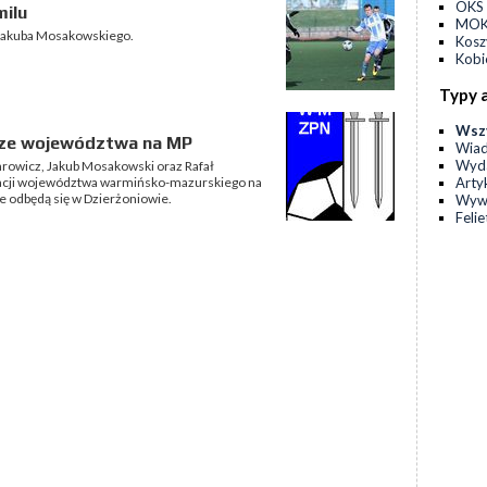
OKS 
ilu
MOKS
gi Jakuba Mosakowskiego.
Kos
Kobi
Typy 
Wsz
rze województwa na MP
Wia
Wyda
hrowicz, Jakub Mosakowski oraz Rafał
Arty
tacji województwa warmińsko-mazurskiego na
re odbędą się w Dzierżoniowie.
Wyw
Feli