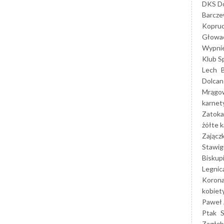
DKS Do
Barcz
Kopruc
Głowa
Wypni
Klub S
Lech
Dolcan
Mrągo
karnet
Zatoka
żółte k
Zającz
Stawig
Biskup
Legnic
Korona
kobiet
Paweł 
Ptak
Zagłęb