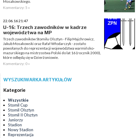
Mosakowskiego.
Komentarzy: 5 »
22.06.16 21:47
U-16: Trzech zawodników w kadrze
województwa na MP
Trzech zawodników Stomilu Olsztyn - Filip Majchrowicz,
Jakub Mosakowski oraz Rafał Włodarczyk - zostało
powołanych do reprezentacji województwa warmińsko-
mazurskiego na mistrzostwa Polski do lat 16 (rocznik 2000),
które odbędą się w Dzierżoniowie.
Komentarzy: 0 »
WYSZUKIWARKA ARTYKUŁÓW
Kategorie
Wszystkie
Stomil Cup
Stomil Olsztyn
Stomil II Olsztyn
Juniorzy
Stadion
Nowy Stadion
Reprezentacja