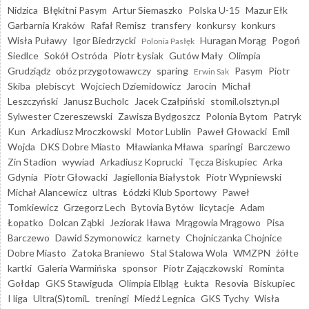
Nidzica
Błękitni Pasym
Artur Siemaszko
Polska U-15
Mazur Ełk
Garbarnia Kraków
Rafał Remisz
transfery
konkursy
konkurs
Wisła Puławy
Igor Biedrzycki
Huragan Morąg
Pogoń
Polonia Pasłęk
Siedlce
Sokół Ostróda
Piotr Łysiak
Gutów Mały
Olimpia
Grudziądz
obóz przygotowawczy
sparing
Pasym
Piotr
Erwin Sak
Skiba
plebiscyt
Wojciech Dziemidowicz
Jarocin
Michał
Leszczyński
Janusz Bucholc
Jacek Czałpiński
stomil.olsztyn.pl
Sylwester Czereszewski
Zawisza Bydgoszcz
Polonia Bytom
Patryk
Kun
Arkadiusz Mroczkowski
Motor Lublin
Paweł Głowacki
Emil
Wojda
DKS Dobre Miasto
Mławianka Mława
sparingi
Barczewo
Zin Stadion
wywiad
Arkadiusz Koprucki
Tęcza Biskupiec
Arka
Gdynia
Piotr Głowacki
Jagiellonia Białystok
Piotr Wypniewski
Michał Alancewicz
ultras
Łódzki Klub Sportowy
Paweł
Tomkiewicz
Grzegorz Lech
Bytovia Bytów
licytacje
Adam
Łopatko
Dolcan Ząbki
Jeziorak Iława
Mrągowia Mrągowo
Pisa
Barczewo
Dawid Szymonowicz
karnety
Chojniczanka Chojnice
Dobre Miasto
Zatoka Braniewo
Stal Stalowa Wola
WMZPN
żółte
kartki
Galeria Warmińska
sponsor
Piotr Zajączkowski
Rominta
Gołdap
GKS Stawiguda
Olimpia Elbląg
Łukta
Resovia
Biskupiec
I liga
Ultra(S)tomiL
treningi
Miedź Legnica
GKS Tychy
Wisła