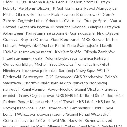
Płock
III liga
Korona Kielce
Lechia Gdańsk
Stomil Olsztyn -
kobiety
AS Stomil Olsztyn
R-Gol
terminarz
Paweł Alancewicz
Michał Glanowski
Tomasz Ptak
Szymon Kaźmierowski
Górnik
Zabrze
Zagłębie Lubin
Arkadiusz Czarnecki
Orange Sport
Warta
Poznań
Bogdanka Łęczna
Mindaugas Kalonas
Olimpia Olsztynek
Adam Zejer
Pamiętam i nie zapomnę
Górnik Łęczna
Naki Olsztyn
Cracovia
Błękitni Orneta
Piotr Klepczarek
MKS Korsze
Motor
Lubawa
Wojewódzki Puchar Polski
Flota Świnoujście
Hutnik
Kraków
rozmowa po meczu
Kolejarz Stróże
Olimpia Zambrów
Przedstawiamy rywala
Polonia Bydgoszcz
Granica Kętrzyn
Concordia Elbląg
Michał Trzeciakiewicz
Termalica Bruk-Bet
Nieciecza
Rozmowa po meczu
Sandecja Nowy Sącz
Wiktor
Biedrzycki
Bartoszyce
GKS Katowice
GKS Bełchatów
Polonia
Warszawa
Chodź w "biało-niebieskich" barwach i zdobywaj
nagrody!
Kamil Hempel
Paweł Piceluk
Stomil Olsztyn - juniorzy
młodsi
Raków Częstochowa
UKS SMS Łódź
Rafał Śledź
Radomiak
Radom
Paweł Kaczmarek
Stomil Travel
ŁKS Łódź
ŁKS Łomża
Rozwój Katowice
Piotr Darmochwał
Bez napinki
Odra Opole
Legia II Warszawa
stowarzyszenie "Stomil Ponad Wszystko"
Centralna Liga Juniorów
Dawid Mieczkowski
Rozmowa przed
meczem
Yasuhiro Katō
Olimpia II Elbląg
Kamil Kiereś
Polska U-21