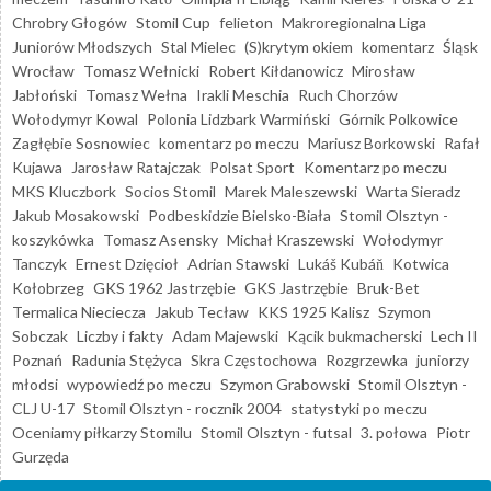
Chrobry Głogów
Stomil Cup
felieton
Makroregionalna Liga
Juniorów Młodszych
Stal Mielec
(S)krytym okiem
komentarz
Śląsk
Wrocław
Tomasz Wełnicki
Robert Kiłdanowicz
Mirosław
Jabłoński
Tomasz Wełna
Irakli Meschia
Ruch Chorzów
Wołodymyr Kowal
Polonia Lidzbark Warmiński
Górnik Polkowice
Zagłębie Sosnowiec
komentarz po meczu
Mariusz Borkowski
Rafał
Kujawa
Jarosław Ratajczak
Polsat Sport
Komentarz po meczu
MKS Kluczbork
Socios Stomil
Marek Maleszewski
Warta Sieradz
Jakub Mosakowski
Podbeskidzie Bielsko-Biała
Stomil Olsztyn -
koszykówka
Tomasz Asensky
Michał Kraszewski
Wołodymyr
Tanczyk
Ernest Dzięcioł
Adrian Stawski
Lukáš Kubáň
Kotwica
Kołobrzeg
GKS 1962 Jastrzębie
GKS Jastrzębie
Bruk-Bet
Termalica Nieciecza
Jakub Tecław
KKS 1925 Kalisz
Szymon
Sobczak
Liczby i fakty
Adam Majewski
Kącik bukmacherski
Lech II
Poznań
Radunia Stężyca
Skra Częstochowa
Rozgrzewka
juniorzy
młodsi
wypowiedź po meczu
Szymon Grabowski
Stomil Olsztyn -
CLJ U-17
Stomil Olsztyn - rocznik 2004
statystyki po meczu
Oceniamy piłkarzy Stomilu
Stomil Olsztyn - futsal
3. połowa
Piotr
Gurzęda