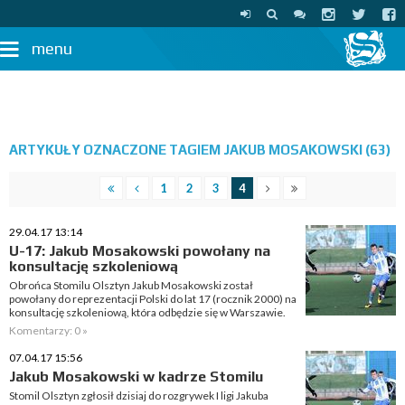
menu
ARTYKUŁY OZNACZONE TAGIEM JAKUB MOSAKOWSKI (63)
1
2
3
4
29.04.17 13:14
U-17: Jakub Mosakowski powołany na
konsultację szkoleniową
Obrońca Stomilu Olsztyn Jakub Mosakowski został
powołany do reprezentacji Polski do lat 17 (rocznik 2000) na
konsultację szkoleniową, która odbędzie się w Warszawie.
Komentarzy: 0 »
07.04.17 15:56
Jakub Mosakowski w kadrze Stomilu
Stomil Olsztyn zgłosił dzisiaj do rozgrywek I ligi Jakuba