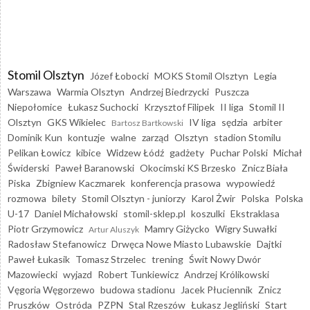
Stomil Olsztyn
Józef Łobocki
MOKS Stomil Olsztyn
Legia
Warszawa
Warmia Olsztyn
Andrzej Biedrzycki
Puszcza
Niepołomice
Łukasz Suchocki
Krzysztof Filipek
II liga
Stomil II
Olsztyn
GKS Wikielec
IV liga
sędzia
arbiter
Bartosz Bartkowski
Dominik Kun
kontuzje
walne
zarząd
Olsztyn
stadion Stomilu
Pelikan Łowicz
kibice
Widzew Łódź
gadżety
Puchar Polski
Michał
Świderski
Paweł Baranowski
Okocimski KS Brzesko
Znicz Biała
Piska
Zbigniew Kaczmarek
konferencja prasowa
wypowiedź
rozmowa
bilety
Stomil Olsztyn - juniorzy
Karol Żwir
Polska
Polska
U-17
Daniel Michałowski
stomil-sklep.pl
koszulki
Ekstraklasa
Piotr Grzymowicz
Mamry Giżycko
Wigry Suwałki
Artur Aluszyk
Radosław Stefanowicz
Drwęca Nowe Miasto Lubawskie
Dajtki
Paweł Łukasik
Tomasz Strzelec
trening
Świt Nowy Dwór
Mazowiecki
wyjazd
Robert Tunkiewicz
Andrzej Królikowski
Vęgoria Węgorzewo
budowa stadionu
Jacek Płuciennik
Znicz
Pruszków
Ostróda
PZPN
Stal Rzeszów
Łukasz Jegliński
Start