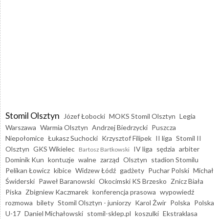
Stomil Olsztyn
Józef Łobocki
MOKS Stomil Olsztyn
Legia
Warszawa
Warmia Olsztyn
Andrzej Biedrzycki
Puszcza
Niepołomice
Łukasz Suchocki
Krzysztof Filipek
II liga
Stomil II
Olsztyn
GKS Wikielec
IV liga
sędzia
arbiter
Bartosz Bartkowski
Dominik Kun
kontuzje
walne
zarząd
Olsztyn
stadion Stomilu
Pelikan Łowicz
kibice
Widzew Łódź
gadżety
Puchar Polski
Michał
Świderski
Paweł Baranowski
Okocimski KS Brzesko
Znicz Biała
Piska
Zbigniew Kaczmarek
konferencja prasowa
wypowiedź
rozmowa
bilety
Stomil Olsztyn - juniorzy
Karol Żwir
Polska
Polska
U-17
Daniel Michałowski
stomil-sklep.pl
koszulki
Ekstraklasa