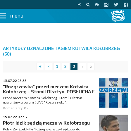
menu
ARTYKUŁY OZNACZONE TAGIEM KOTWICA KOŁOBRZEG
(50)
1
2
3
15.07.22 23:33
"Rozgrzewka" przed meczem Kotwica
Kołobrzeg - Stomil Olsztyn. POSŁUCHAJ!
Przed meczem Kotwica Kołobrzeg - Stomil Olsztyn
nagraliśmy program #LIVE "Rozgrzewka".
Komentarzy: 0 »
15.07.22 09:58
Piotr Idzik sędzią meczu w Kołobrzegu
Polski Związek Piłki Nożnej wyznaczył sędziów do