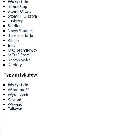
Wszystkie
Stomil Cup
Stomil Olsztyn
Stomil II Olsztyn
Juniorzy
Stadion
Nowy Stadion
Reprezentacja
Kibice
Inne
OKS Stomilowcy
MOKS Stomil
Koszykówka
Kobiety
Typy artykułów
Wszystkie
Wiadomość
Wydarzenie
Artykuł
Wywiad
Felieton