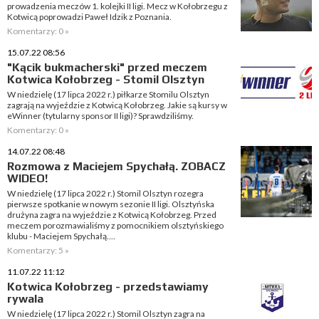
prowadzenia meczów 1. kolejki II ligi. Mecz w Kołobrzegu z
Kotwicą poprowadzi Paweł Idzik z Poznania.
Komentarzy: 0 »
15.07.22 08:56
"Kącik bukmacherski" przed meczem
Kotwica Kołobrzeg - Stomil Olsztyn
W niedzielę (17 lipca 2022 r.) piłkarze Stomilu Olsztyn
zagrają na wyjeździe z Kotwicą Kołobrzeg. Jakie są kursy w
eWinner (tytularny sponsor II ligi)? Sprawdziliśmy.
Komentarzy: 0 »
14.07.22 08:48
Rozmowa z Maciejem Spychałą. ZOBACZ
WIDEO!
W niedzielę (17 lipca 2022 r.) Stomil Olsztyn rozegra
pierwsze spotkanie w nowym sezonie II ligi. Olsztyńska
drużyna zagra na wyjeździe z Kotwicą Kołobrzeg. Przed
meczem porozmawialiśmy z pomocnikiem olsztyńskiego
klubu - Maciejem Spychałą....
Komentarzy: 5 »
11.07.22 11:12
Kotwica Kołobrzeg - przedstawiamy
rywala
W niedzielę (17 lipca 2022 r.) Stomil Olsztyn zagra na