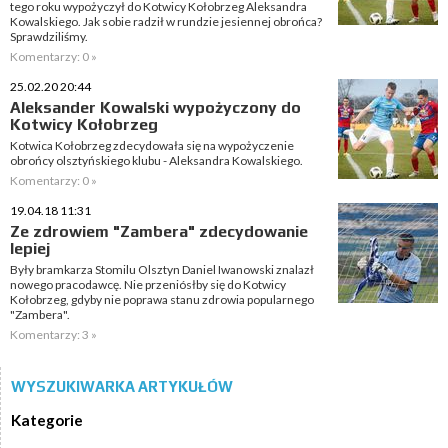
tego roku wypożyczył do Kotwicy Kołobrzeg Aleksandra
Kowalskiego. Jak sobie radził w rundzie jesiennej obrońca?
Sprawdziliśmy.
Komentarzy: 0 »
25.02.20 20:44
Aleksander Kowalski wypożyczony do
Kotwicy Kołobrzeg
Kotwica Kołobrzeg zdecydowała się na wypożyczenie
obrońcy olsztyńskiego klubu - Aleksandra Kowalskiego.
Komentarzy: 0 »
19.04.18 11:31
Ze zdrowiem "Zambera" zdecydowanie
lepiej
Były bramkarza Stomilu Olsztyn Daniel Iwanowski znalazł
nowego pracodawcę. Nie przeniósłby się do Kotwicy
Kołobrzeg, gdyby nie poprawa stanu zdrowia popularnego
"Zambera".
Komentarzy: 3 »
WYSZUKIWARKA ARTYKUŁÓW
Kategorie