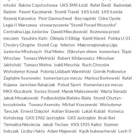
młodsi
Raków Częstochowa
UKS SMS Łódź
Rafał Śledź
Radomiak
Radom
Paweł Kaczmarek
Stomil Travel
ŁKS Łódź
ŁKS Łomża
Rozwój Katowice
Piotr Darmochwał
Bez napinki
Odra Opole
Legia II Warszawa
stowarzyszenie "Stomil Ponad Wszystko"
Centralna Liga Juniorów
Dawid Mieczkowski
Rozmowa przed
meczem
Yasuhiro Katō
Olimpia II Elbląg
Kamil Kiereś
Polska U-21
Chrobry Głogów
Stomil Cup
felieton
Makroregionalna Liga
Juniorów Młodszych
Stal Mielec
(S)krytym okiem
komentarz
Śląsk
Wrocław
Tomasz Wełnicki
Robert Kiłdanowicz
Mirosław
Jabłoński
Tomasz Wełna
Irakli Meschia
Ruch Chorzów
Wołodymyr Kowal
Polonia Lidzbark Warmiński
Górnik Polkowice
Zagłębie Sosnowiec
komentarz po meczu
Mariusz Borkowski
Rafał
Kujawa
Jarosław Ratajczak
Polsat Sport
Komentarz po meczu
MKS Kluczbork
Socios Stomil
Marek Maleszewski
Warta Sieradz
Jakub Mosakowski
Podbeskidzie Bielsko-Biała
Stomil Olsztyn -
koszykówka
Tomasz Asensky
Michał Kraszewski
Wołodymyr
Tanczyk
Ernest Dzięcioł
Adrian Stawski
Lukáš Kubáň
Kotwica
Kołobrzeg
GKS 1962 Jastrzębie
GKS Jastrzębie
Bruk-Bet
Termalica Nieciecza
Jakub Tecław
KKS 1925 Kalisz
Szymon
Sobczak
Liczby i fakty
Adam Majewski
Kącik bukmacherski
Lech II