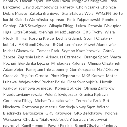
Łopatko
Dolcan Ząbki
Jeziorak Iława
Mrągowia Mrągowo
Pisa
Barczewo
Dawid Szymonowicz
karnety
Chojniczanka Chojnice
Dobre Miasto
Zatoka Braniewo
Stal Stalowa Wola
WMZPN
żółte
kartki
Galeria Warmińska
sponsor
Piotr Zajączkowski
Rominta
Gołdap
GKS Stawiguda
Olimpia Elbląg
Łukta
Resovia
Biskupiec
I liga
Ultra(S)tomiL
treningi
Miedź Legnica
GKS Tychy
Wisła
Płock
III liga
Korona Kielce
Lechia Gdańsk
Stomil Olsztyn -
kobiety
AS Stomil Olsztyn
R-Gol
terminarz
Paweł Alancewicz
Michał Glanowski
Tomasz Ptak
Szymon Kaźmierowski
Górnik
Zabrze
Zagłębie Lubin
Arkadiusz Czarnecki
Orange Sport
Warta
Poznań
Bogdanka Łęczna
Mindaugas Kalonas
Olimpia Olsztynek
Adam Zejer
Pamiętam i nie zapomnę
Górnik Łęczna
Naki Olsztyn
Cracovia
Błękitni Orneta
Piotr Klepczarek
MKS Korsze
Motor
Lubawa
Wojewódzki Puchar Polski
Flota Świnoujście
Hutnik
Kraków
rozmowa po meczu
Kolejarz Stróże
Olimpia Zambrów
Przedstawiamy rywala
Polonia Bydgoszcz
Granica Kętrzyn
Concordia Elbląg
Michał Trzeciakiewicz
Termalica Bruk-Bet
Nieciecza
Rozmowa po meczu
Sandecja Nowy Sącz
Wiktor
Biedrzycki
Bartoszyce
GKS Katowice
GKS Bełchatów
Polonia
Warszawa
Chodź w "biało-niebieskich" barwach i zdobywaj
nagrody!
Kamil Hempel
Paweł Piceluk
Stomil Olsztyn - juniorzy