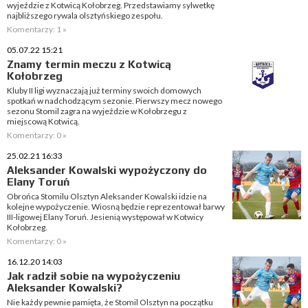
wyjeździe z Kotwicą Kołobrzeg. Przedstawiamy sylwetkę
najbliższego rywala olsztyńskiego zespołu.
Komentarzy: 1 »
05.07.22 15:21
Znamy termin meczu z Kotwicą
Kołobrzeg
Kluby II ligi wyznaczają już terminy swoich domowych
spotkań w nadchodzącym sezonie. Pierwszy mecz nowego
sezonu Stomil zagra na wyjeździe w Kołobrzegu z
miejscową Kotwicą.
Komentarzy: 0 »
25.02.21 16:33
Aleksander Kowalski wypożyczony do
Elany Toruń
Obrońca Stomilu Olsztyn Aleksander Kowalski idzie na
kolejne wypożyczenie. Wiosną będzie reprezentował barwy
III-ligowej Elany Toruń. Jesienią występował w Kotwicy
Kołobrzeg.
Komentarzy: 0 »
16.12.20 14:03
Jak radził sobie na wypożyczeniu
Aleksander Kowalski?
Nie każdy pewnie pamięta, że Stomil Olsztyn na początku