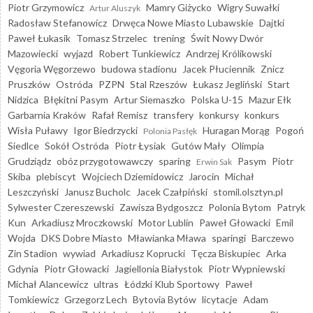
Piotr Grzymowicz
Mamry Giżycko
Wigry Suwałki
Artur Aluszyk
Radosław Stefanowicz
Drwęca Nowe Miasto Lubawskie
Dajtki
Paweł Łukasik
Tomasz Strzelec
trening
Świt Nowy Dwór
Mazowiecki
wyjazd
Robert Tunkiewicz
Andrzej Królikowski
Vęgoria Węgorzewo
budowa stadionu
Jacek Płuciennik
Znicz
Pruszków
Ostróda
PZPN
Stal Rzeszów
Łukasz Jegliński
Start
Nidzica
Błękitni Pasym
Artur Siemaszko
Polska U-15
Mazur Ełk
Garbarnia Kraków
Rafał Remisz
transfery
konkursy
konkurs
Wisła Puławy
Igor Biedrzycki
Huragan Morąg
Pogoń
Polonia Pasłęk
Siedlce
Sokół Ostróda
Piotr Łysiak
Gutów Mały
Olimpia
Grudziądz
obóz przygotowawczy
sparing
Pasym
Piotr
Erwin Sak
Skiba
plebiscyt
Wojciech Dziemidowicz
Jarocin
Michał
Leszczyński
Janusz Bucholc
Jacek Czałpiński
stomil.olsztyn.pl
Sylwester Czereszewski
Zawisza Bydgoszcz
Polonia Bytom
Patryk
Kun
Arkadiusz Mroczkowski
Motor Lublin
Paweł Głowacki
Emil
Wojda
DKS Dobre Miasto
Mławianka Mława
sparingi
Barczewo
Zin Stadion
wywiad
Arkadiusz Koprucki
Tęcza Biskupiec
Arka
Gdynia
Piotr Głowacki
Jagiellonia Białystok
Piotr Wypniewski
Michał Alancewicz
ultras
Łódzki Klub Sportowy
Paweł
Tomkiewicz
Grzegorz Lech
Bytovia Bytów
licytacje
Adam