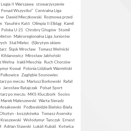
Legia II Warszawa
stowarzyszenie
l Ponad Wszystko"
Centralna Liga
ów
Dawid Mieczkowski
Rozmowa przed
m
Yasuhiro Katō
Olimpia II Elbląg
Kamil
Polska U-21
Chrobry Głogów
Stomil
elieton
Makroregionalna Liga Juniorów
zych
Stal Mielec
(S)krytym okiem
arz
Śląsk Wrocław
Tomasz Wełnicki
 Kiłdanowicz
Mirosław Jabłoński
z Wełna
Irakli Meschia
Ruch Chorzów
ymyr Kowal
Polonia Lidzbark Warmiński
 Polkowice
Zagłębie Sosnowiec
arz po meczu
Mariusz Borkowski
Rafał
a
Jarosław Ratajczak
Polsat Sport
arz po meczu
MKS Kluczbork
Socios
Marek Maleszewski
Warta Sieradz
Mosakowski
Podbeskidzie Bielsko-Biała
 Olsztyn - koszykówka
Tomasz Asensky
 Kraszewski
Wołodymyr Tanczyk
Ernest
ł
Adrian Stawski
Lukáš Kubáň
Kotwica