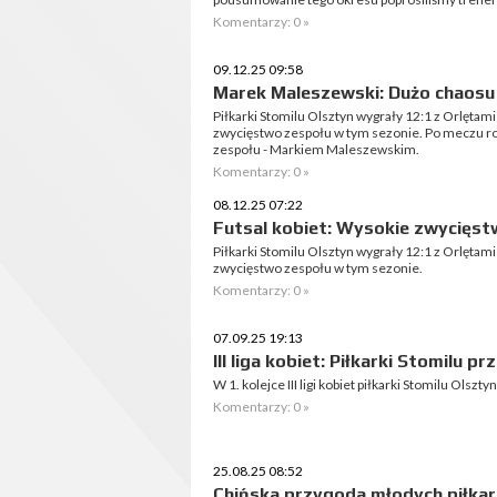
Komentarzy: 0 »
09.12.25 09:58
Marek Maleszewski: Dużo chaosu
Piłkarki Stomilu Olsztyn wygrały 12:1 z Orlętami
zwycięstwo zespołu w tym sezonie. Po meczu r
zespołu - Markiem Maleszewskim.
Komentarzy: 0 »
08.12.25 07:22
Futsal kobiet: Wysokie zwycięst
Piłkarki Stomilu Olsztyn wygrały 12:1 z Orlętami
zwycięstwo zespołu w tym sezonie.
Komentarzy: 0 »
07.09.25 19:13
III liga kobiet: Piłkarki Stomilu 
W 1. kolejce III ligi kobiet piłkarki Stomilu Olsz
Komentarzy: 0 »
25.08.25 08:52
Chińska przygoda młodych piłkar