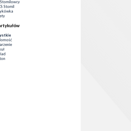
Stomilowcy
 Stomil
zykówka
ety
artykułów
ystkie
domość
rzenie
kuł
iad
eton