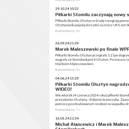
29.10.24 10:22
Piłkarki Stomilu zaczynają nowy s
Piłkarki Stomilu Olsztyn w środę rozegrają pierws
Olsztynianki pojadą do Łodzi na mecz UKS-em 
Komentarzy: 0 »
26.09.24 21:39
Marek Maleszewski po finale W
Piłkarki Stomilu Olsztyn przegrały 1:2 (po dogr
wygrały ze Stomilankami II Olsztyn. Po meczu r
Markiem Maleszewskim.
Komentarzy: 0 »
04.06.24 15:20
Piłkarki Stomilu Olsztyn nagrodz
WIDEO!
We wtorek (4 czerwca 2024 roku) piłkarki Stomi
prezydenta Olsztyna - Roberta Szewczyka. Zawod
pomocy poszkodowanym osobom w wypadku drog
Komentarzy: 7 »
16.03.24 21:34
Michał Alancewicz i Marek Males