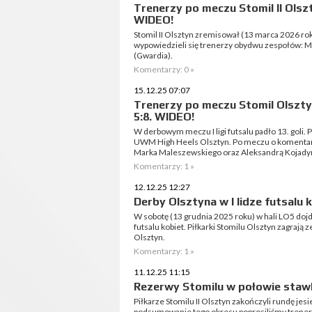
Trenerzy po meczu Stomil II Olsz
WIDEO!
Stomil II Olsztyn zremisował (13 marca 2026 ro
wypowiedzieli się trenerzy obydwu zespołów: M
(Gwardia).
Komentarzy: 0 »
15.12.25 07:07
Trenerzy po meczu Stomil Olszt
5:8. WIDEO!
W derbowym meczu I ligi futsalu padło 13. goli. 
UWM High Heels Olsztyn. Po meczu o komentar
Marka Maleszewskiego oraz Aleksandrą Kojady
Komentarzy: 1 »
12.12.25 12:27
Derby Olsztyna w I lidze futsalu
W sobotę (13 grudnia 2025 roku) w hali LO5 dojd
futsalu kobiet. Piłkarki Stomilu Olsztyn zagr
Olsztyn.
Komentarzy: 1 »
11.12.25 11:15
Rezerwy Stomilu w połowie stawki
Piłkarze Stomilu II Olsztyn zakończyli rundę je
podsumowanie tego okresu poprosiliśmy trener