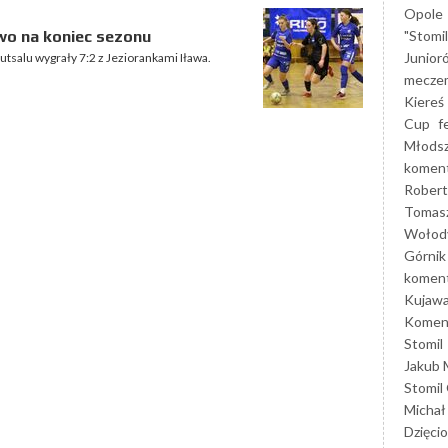
Opole
"Stomi
wo na koniec sezonu
Junior
i futsalu wygrały 7:2 z Jeziorankami Iława.
mecze
Kiereś
Cup
f
Młods
koment
Robert
Tomas
Wołod
Górnik
koment
Kujaw
Koment
Stomil
Jakub 
Stomil
Michał
Dzięcio