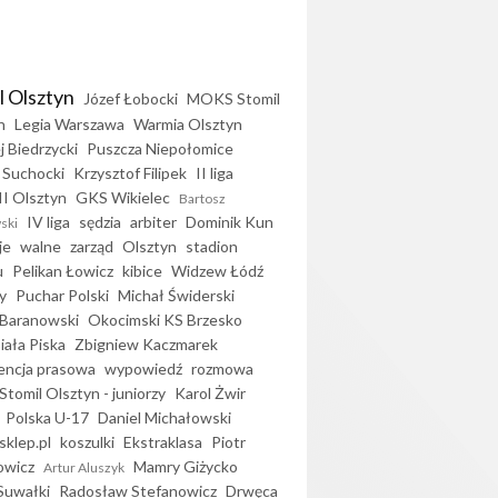
l Olsztyn
Józef Łobocki
MOKS Stomil
n
Legia Warszawa
Warmia Olsztyn
j Biedrzycki
Puszcza Niepołomice
 Suchocki
Krzysztof Filipek
II liga
II Olsztyn
GKS Wikielec
Bartosz
IV liga
sędzia
arbiter
Dominik Kun
ski
je
walne
zarząd
Olsztyn
stadion
u
Pelikan Łowicz
kibice
Widzew Łódź
y
Puchar Polski
Michał Świderski
Baranowski
Okocimski KS Brzesko
iała Piska
Zbigniew Kaczmarek
encja prasowa
wypowiedź
rozmowa
Stomil Olsztyn - juniorzy
Karol Żwir
Polska U-17
Daniel Michałowski
sklep.pl
koszulki
Ekstraklasa
Piotr
owicz
Mamry Giżycko
Artur Aluszyk
Suwałki
Radosław Stefanowicz
Drwęca