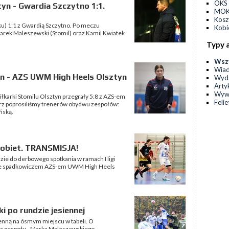
OKS 
tyn - Gwardia Szczytno 1:1.
MOKS
Kos
ku) 1:1 z Gwardią Szczytno. Po meczu
Kobi
arek Maleszewski (Stomil) oraz Kamil Kwiatek
Typy 
Wsz
Wia
yn - AZS UWM High Heels Olsztyn
Wyda
Arty
Wyw
Piłkarki Stomilu Olsztyn przegrały 5:8 z AZS-em
Feli
z poprosiliśmy trenerów obydwu zespołów:
ńską.
 kobiet. TRANSMISJA!
zie do derbowego spotkania w ramach I ligi
ają ze spadkowiczem AZS-em UWM High Heels
 po rundzie jesiennej
sienną na ósmym miejscu w tabeli. O
a zespołu - Marka Maleszewskiego.