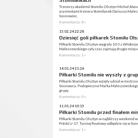
Stomilankach
Trenerzy akademii Stomilu Olsztyn Michał Alanc
asystentami trenera Stomilanek Dariusza Male
Sosnowiec.
Komentarzy: 8 »
15.02.24 22:28
Dziesięć goli piłkarek Stomilu Ol
Piłkarki Stomilu Olsztyn wygrały 10:5 z Włókni
Maleszewskiego cały czas zajmują drugie miejsce 
Komentarzy: 1 »
14.01.24 21:26
Piłkarki Stomilu nie wyszły z gru
Piłkarki Stomilu Olsztyn wzięły udział w mistrzo
Sosnowcu. Podopieczne Marka Maleszewskiego wy
grupy.
Komentarzy: 0 »
11.01.24 10:15
Piłkarki Stomilu przed finałem m
Piłkarki Stomilu Olsztyn w najbliższy weekend
Polski U-17. Turniej finałowy odbędzie się w So
Komentarzy: 1 »