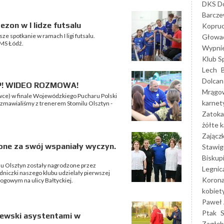
DKS Do
Barcz
ezon w I lidze futsalu
Kopruc
ze spotkanie w ramach I ligi futsalu.
Głowa
SMS Łódź.
Wypni
Klub S
Lech
Dolcan
PP! WIDEO ROZMOWA!
Mrągo
ywce) w finale Wojewódzkiego Pucharu Polski
karnet
ozmawialiśmy z trenerem Stomilu Olsztyn -
Zatoka
żółte k
Zającz
one za swój wspaniały wyczyn.
Stawig
Biskup
lu Olsztyn zostały nagrodzone przez
Legnic
niczki naszego klubu udzielały pierwszej
Korona
owym na ulicy Bałtyckiej.
kobiet
Paweł 
Ptak
zewski asystentami w
Zagłęb