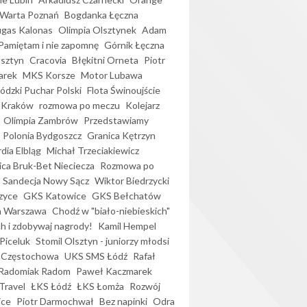
Warta Poznań
Bogdanka Łęczna
gas Kalonas
Olimpia Olsztynek
Adam
Pamiętam i nie zapomnę
Górnik Łęczna
lsztyn
Cracovia
Błękitni Orneta
Piotr
arek
MKS Korsze
Motor Lubawa
dzki Puchar Polski
Flota Świnoujście
 Kraków
rozmowa po meczu
Kolejarz
Olimpia Zambrów
Przedstawiamy
Polonia Bydgoszcz
Granica Kętrzyn
dia Elbląg
Michał Trzeciakiewicz
ica Bruk-Bet Nieciecza
Rozmowa po
Sandecja Nowy Sącz
Wiktor Biedrzycki
zyce
GKS Katowice
GKS Bełchatów
a Warszawa
Chodź w "biało-niebieskich"
h i zdobywaj nagrody!
Kamil Hempel
Piceluk
Stomil Olsztyn - juniorzy młodsi
 Częstochowa
UKS SMS Łódź
Rafał
Radomiak Radom
Paweł Kaczmarek
Travel
ŁKS Łódź
ŁKS Łomża
Rozwój
ice
Piotr Darmochwał
Bez napinki
Odra