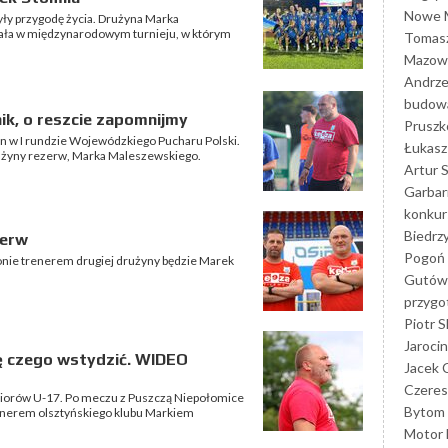
Nowe M
yły przygodę życia. Drużyna Marka
ała w międzynarodowym turnieju, w którym
Tomasz
Mazowi
Andrze
budowa
ik, o reszcie zapomnijmy
Prusz
tyn w I rundzie Wojewódzkiego Pucharu Polski.
Łukasz 
użyny rezerw, Marka Maleszewskiego.
Artur 
Garbar
konkur
Biedrz
zerw
Pogoń 
onie trenerem drugiej drużyny będzie Marek
Gutów
przyg
Piotr S
Jarocin
ę czego wstydzić. WIDEO
Jacek 
Czeres
uniorów U-17. Po meczu z Puszczą Niepołomice
Bytom
renerem olsztyńskiego klubu Markiem
Motor 