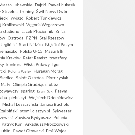
iasto Lubawskie
Dajtki
Paweł Łukasik
 Strzelec
trening
Świt Nowy Dwór
ecki
wyjazd
Robert Tunkiewicz
j Królikowski
Vęgoria Węgorzewo
 stadionu
Jacek Płuciennik
Znicz
ków
Ostróda
PZPN
Stal Rzeszów
Jegliński
Start Nidzica
Błękitni Pasym
Siemaszko
Polska U-15
Mazur Ełk
nia Kraków
Rafał Remisz
transfery
sy
konkurs
Wisła Puławy
Igor
ycki
Huragan Morąg
Polonia Pasłęk
Siedlce
Sokół Ostróda
Piotr Łysiak
 Mały
Olimpia Grudziądz
obóz
otowawczy
sparing
Pasym
Erwin Sak
kiba
plebiscyt
Wojciech Dziemidowicz
Michał Leszczyński
Janusz Bucholc
Czałpiński
stomil.olsztyn.pl
Sylwester
zewski
Zawisza Bydgoszcz
Polonia
Patryk Kun
Arkadiusz Mroczkowski
Lublin
Paweł Głowacki
Emil Wojda