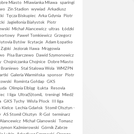
bre Miasto
Mławianka Mława
sparingi
ewo
Zin Stadion
wywiad
Arkadiusz
ki
Tęcza Biskupiec
Arka Gdynia
Piotr
cki
Jagiellonia Białystok
Piotr
ewski
Michał Alancewicz
ultras
Łódzki
portowy
Paweł Tomkiewicz
Grzegorz
Bytovia Bytów
licytacje
Adam Łopatko
 Ząbki
Jeziorak Iława
Mrągowia
wo
Pisa Barczewo
Dawid Szymonowicz
y
Chojniczanka Chojnice
Dobre Miasto
 Braniewo
Stal Stalowa Wola
WMZPN
artki
Galeria Warmińska
sponsor
Piotr
kowski
Rominta Gołdap
GKS
uda
Olimpia Elbląg
Łukta
Resovia
iec
I liga
Ultra(S)tomiL
treningi
Miedź
a
GKS Tychy
Wisła Płock
III liga
 Kielce
Lechia Gdańsk
Stomil Olsztyn -
y
AS Stomil Olsztyn
R-Gol
terminarz
Alancewicz
Michał Glanowski
Tomasz
Szymon Kaźmierowski
Górnik Zabrze
ie Lubin
Arkadiusz Czarnecki
Orange