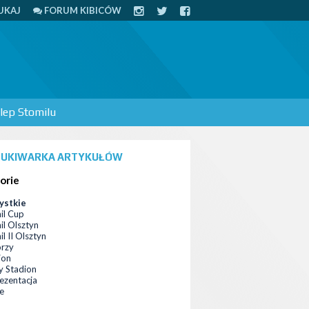
UKAJ
FORUM KIBICÓW
lep Stomilu
UKIWARKA ARTYKUŁÓW
orie
ystkie
il Cup
il Olsztyn
l II Olsztyn
orzy
ion
 Stadion
ezentacja
ce