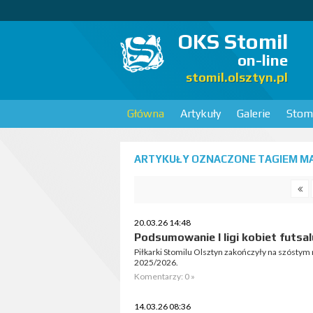
OKS Stomil
on-line
stomil.olsztyn.pl
Główna
Artykuły
Galerie
Stomi
ARTYKUŁY OZNACZONE TAGIEM MA
20.03.26 14:48
Podsumowanie I ligi kobiet futsal
Piłkarki Stomilu Olsztyn zakończyły na szóstym m
2025/2026.
Komentarzy: 0 »
14.03.26 08:36