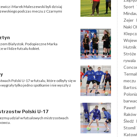
Sport
ewicz i Marek Maleszewski byli dzisiaj
szewskiego podczas meczu z Czarnymi
Mindau
Zejer
Naki O
Klepcz
sztyn
Wojewó
arzem Białystok. Podopieczne Marka
Hutnik
w I lidze futsalu kobiet.
Stróże
rywala
Concor
Termal
py
meczu
stwach Polski U-17 w futsalu, które odbyły się w
grały tylko jedno spotkanie i nie wyszły z
Bartos
Poloni
barwac
Paweł 
istrzostw Polski U-17
Raków
 wezmą udział w futsalowych mistrzostwach
Śledź
snowcu.
Stomil 
Katow