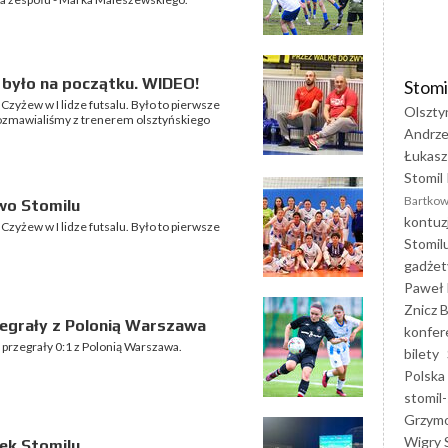
 było na początku. WIDEO!
Stomi
 Czyżew w I lidze futsalu. Było to pierwsze
Olszty
ozmawialiśmy z trenerem olsztyńskiego
Andrze
Łukasz
Stomil 
Bartkow
wo Stomilu
kontuz
 Czyżew w I lidze futsalu. Było to pierwsze
Stomil
gadżet
Paweł 
Znicz B
przegrały z Polonią Warszawa
konfer
tyn przegrały 0:1 z Polonią Warszawa.
bilety
Polska
stomil-
Grzym
Wigry 
ek Stomilu