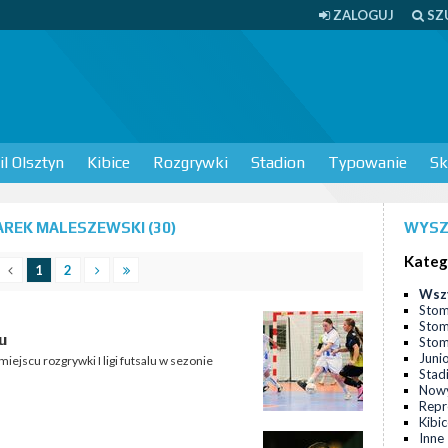
ZALOGUJ
SZ
l Olsztyn
Kibice
Rozgrywki
Stadion
Typowanie
Sk
REK MALESZEWSKI (30)
WYSZ
Kateg
1
2
Wsz
Stom
Stom
u
Stomi
Juni
iejscu rozgrywki I ligi futsalu w sezonie
Stad
Nowy
Repr
Kibi
Inne