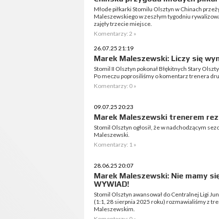
Młode piłkarki Stomilu Olsztyn w Chinach przeż
Maleszewskiego w zeszłym tygodniu rywalizow
zajęły trzecie miejsce.
Komentarzy: 2 »
26.07.25 21:19
Marek Maleszewski: Liczy się wyn
Stomil II Olsztyn pokonał Błękitnych Stary Olsz
Po meczu poprosiliśmy o komentarz trenera dr
Komentarzy: 0 »
09.07.25 20:23
Marek Maleszewski trenerem re
Stomil Olsztyn ogłosił, że w nadchodzącym sez
Maleszewski.
Komentarzy: 1 »
28.06.25 20:07
Marek Maleszewski: Nie mamy si
WYWIAD!
Stomil Olsztyn awansował do Centralnej Ligi J
(1:1, 28 sierpnia 2025 roku) rozmawialiśmy z t
Maleszewskim.
Komentarzy: 0 »