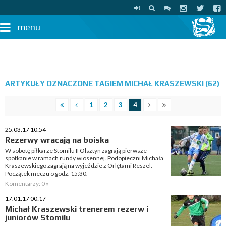
menu
ARTYKUŁY OZNACZONE TAGIEM MICHAŁ KRASZEWSKI (62)
1
2
3
4
25.03.17 10:54
Rezerwy wracają na boiska
W sobotę piłkarze Stomilu II Olsztyn zagrają pierwsze
spotkanie w ramach rundy wiosennej. Podopieczni Michała
Kraszewskiego zagrają na wyjeździe z Orlętami Reszel.
Początek meczu o godz. 15:30.
Komentarzy: 0 »
17.01.17 00:17
Michał Kraszewski trenerem rezerw i
juniorów Stomilu