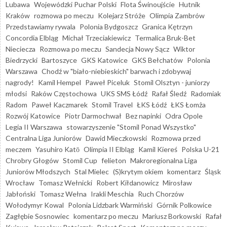
Lubawa
Wojewódzki Puchar Polski
Flota Świnoujście
Hutnik
Kraków
rozmowa po meczu
Kolejarz Stróże
Olimpia Zambrów
Przedstawiamy rywala
Polonia Bydgoszcz
Granica Kętrzyn
Concordia Elbląg
Michał Trzeciakiewicz
Termalica Bruk-Bet
Nieciecza
Rozmowa po meczu
Sandecja Nowy Sącz
Wiktor
Biedrzycki
Bartoszyce
GKS Katowice
GKS Bełchatów
Polonia
Warszawa
Chodź w "biało-niebieskich" barwach i zdobywaj
nagrody!
Kamil Hempel
Paweł Piceluk
Stomil Olsztyn - juniorzy
młodsi
Raków Częstochowa
UKS SMS Łódź
Rafał Śledź
Radomiak
Radom
Paweł Kaczmarek
Stomil Travel
ŁKS Łódź
ŁKS Łomża
Rozwój Katowice
Piotr Darmochwał
Bez napinki
Odra Opole
Legia II Warszawa
stowarzyszenie "Stomil Ponad Wszystko"
Centralna Liga Juniorów
Dawid Mieczkowski
Rozmowa przed
meczem
Yasuhiro Katō
Olimpia II Elbląg
Kamil Kiereś
Polska U-21
Chrobry Głogów
Stomil Cup
felieton
Makroregionalna Liga
Juniorów Młodszych
Stal Mielec
(S)krytym okiem
komentarz
Śląsk
Wrocław
Tomasz Wełnicki
Robert Kiłdanowicz
Mirosław
Jabłoński
Tomasz Wełna
Irakli Meschia
Ruch Chorzów
Wołodymyr Kowal
Polonia Lidzbark Warmiński
Górnik Polkowice
Zagłębie Sosnowiec
komentarz po meczu
Mariusz Borkowski
Rafał