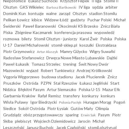
Niepołomice
Łukasz Suchocki
Krzysztof Filipek
II liga
Stomil II
Olsztyn
GKS Wikielec
IV liga
sędzia
arbiter
Bartosz Bartkowski
Dominik Kun
kontuzje
walne
zarząd
Olsztyn
stadion Stomilu
Pelikan Łowicz
kibice
Widzew Łódź
gadżety
Puchar Polski
Michał
Świderski
Paweł Baranowski
Okocimski KS Brzesko
Znicz Biała
Piska
Zbigniew Kaczmarek
konferencja prasowa
wypowiedź
rozmowa
bilety
Stomil Olsztyn - juniorzy
Karol Żwir
Polska
Polska
U-17
Daniel Michałowski
stomil-sklep.pl
koszulki
Ekstraklasa
Piotr Grzymowicz
Mamry Giżycko
Wigry Suwałki
Artur Aluszyk
Radosław Stefanowicz
Drwęca Nowe Miasto Lubawskie
Dajtki
Paweł Łukasik
Tomasz Strzelec
trening
Świt Nowy Dwór
Mazowiecki
wyjazd
Robert Tunkiewicz
Andrzej Królikowski
Vęgoria Węgorzewo
budowa stadionu
Jacek Płuciennik
Znicz
Pruszków
Ostróda
PZPN
Stal Rzeszów
Łukasz Jegliński
Start
Nidzica
Błękitni Pasym
Artur Siemaszko
Polska U-15
Mazur Ełk
Garbarnia Kraków
Rafał Remisz
transfery
konkursy
konkurs
Wisła Puławy
Igor Biedrzycki
Huragan Morąg
Pogoń
Polonia Pasłęk
Siedlce
Sokół Ostróda
Piotr Łysiak
Gutów Mały
Olimpia
Grudziądz
obóz przygotowawczy
sparing
Pasym
Piotr
Erwin Sak
Skiba
plebiscyt
Wojciech Dziemidowicz
Jarocin
Michał
Leszczyński
Janusz Bucholc
Jacek Czałpiński
stomil.olsztyn.pl