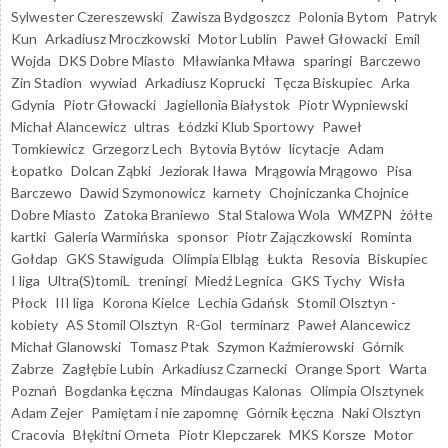
Sylwester Czereszewski
Zawisza Bydgoszcz
Polonia Bytom
Patryk
Kun
Arkadiusz Mroczkowski
Motor Lublin
Paweł Głowacki
Emil
Wojda
DKS Dobre Miasto
Mławianka Mława
sparingi
Barczewo
Zin Stadion
wywiad
Arkadiusz Koprucki
Tęcza Biskupiec
Arka
Gdynia
Piotr Głowacki
Jagiellonia Białystok
Piotr Wypniewski
Michał Alancewicz
ultras
Łódzki Klub Sportowy
Paweł
Tomkiewicz
Grzegorz Lech
Bytovia Bytów
licytacje
Adam
Łopatko
Dolcan Ząbki
Jeziorak Iława
Mrągowia Mrągowo
Pisa
Barczewo
Dawid Szymonowicz
karnety
Chojniczanka Chojnice
Dobre Miasto
Zatoka Braniewo
Stal Stalowa Wola
WMZPN
żółte
kartki
Galeria Warmińska
sponsor
Piotr Zajączkowski
Rominta
Gołdap
GKS Stawiguda
Olimpia Elbląg
Łukta
Resovia
Biskupiec
I liga
Ultra(S)tomiL
treningi
Miedź Legnica
GKS Tychy
Wisła
Płock
III liga
Korona Kielce
Lechia Gdańsk
Stomil Olsztyn -
kobiety
AS Stomil Olsztyn
R-Gol
terminarz
Paweł Alancewicz
Michał Glanowski
Tomasz Ptak
Szymon Kaźmierowski
Górnik
Zabrze
Zagłębie Lubin
Arkadiusz Czarnecki
Orange Sport
Warta
Poznań
Bogdanka Łęczna
Mindaugas Kalonas
Olimpia Olsztynek
Adam Zejer
Pamiętam i nie zapomnę
Górnik Łęczna
Naki Olsztyn
Cracovia
Błękitni Orneta
Piotr Klepczarek
MKS Korsze
Motor